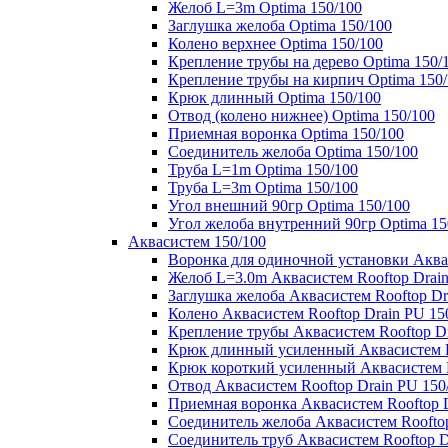
Желоб L=3m Optima 150/100
Заглушка желоба Optima 150/100
Колено верхнее Optima 150/100
Крепление трубы на дерево Optima 150/
Крепление трубы на кирпич Optima 150
Крюк длинный Optima 150/100
Отвод (колено нижнее) Optima 150/100
Приемная воронка Optima 150/100
Соединитель желоба Optima 150/100
Труба L=1m Optima 150/100
Труба L=3m Optima 150/100
Угол внешний 90гр Optima 150/100
Угол желоба внутренний 90гр Optima 15
Аквасистем 150/100
Воронка для одиночной установки Аквас
Желоб L=3.0m Аквасистем Rooftop Drain
Заглушка желоба Аквасистем Rooftop Dr
Колено Аквасистем Rooftop Drain PU 15
Крепление трубы Аквасистем Rooftop Dr
Крюк длинный усиленный Аквасистем Ro
Крюк короткий усиленный Аквасистем R
Отвод Аквасистем Rooftop Drain PU 150
Приемная воронка Аквасистем Rooftop D
Соединитель желоба Аквасистем Rooftop
Соединитель труб Аквасистем Rooftop D