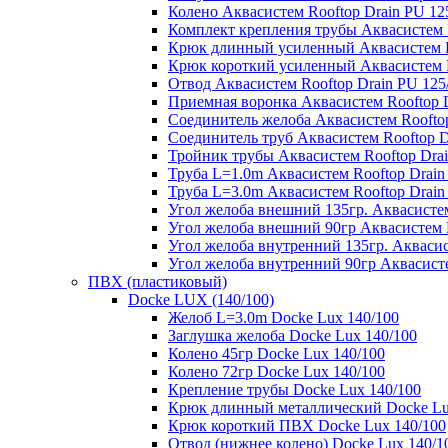
Колено Аквасистем Rooftop Drain PU 12
Комплект крепления трубы Аквасистем R
Крюк длинный усиленный Аквасистем Ro
Крюк короткий усиленный Аквасистем R
Отвод Аквасистем Rooftop Drain PU 125
Приемная воронка Аквасистем Rooftop D
Соединитель желоба Аквасистем Rooftop
Соединитель труб Аквасистем Rooftop D
Тройник трубы Аквасистем Rooftop Drai
Труба L=1.0m Аквасистем Rooftop Drain
Труба L=3.0m Аквасистем Rooftop Drain
Угол желоба внешний 135гр. Аквасистем
Угол желоба внешний 90гр Аквасистем R
Угол желоба внутренний 135гр. Аквасис
Угол желоба внутренний 90гр Аквасисте
ПВХ (пластиковый)
Docke LUX (140/100)
Желоб L=3.0m Docke Lux 140/100
Заглушка желоба Docke Lux 140/100
Колено 45гр Docke Lux 140/100
Колено 72гр Docke Lux 140/100
Крепление трубы Docke Lux 140/100
Крюк длинный металлический Docke Lu
Крюк короткий ПВХ Docke Lux 140/100
Отвод (нижнее колено) Docke Lux 140/1