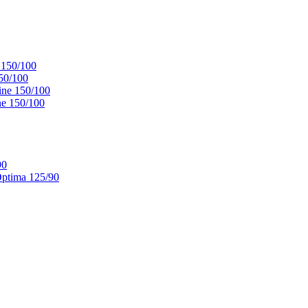
 150/100
50/100
ne 150/100
e 150/100
90
ptima 125/90