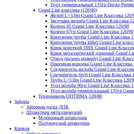
Угол универсальный 135гр Docke Premi
Grand Line классика (120/90)
Желоб L=3.0m Grand Line Классика 120/
Заглушка желоба Grand Line Классика 1
Колено 45 Grand Line Классика 120/90
Колено 67гр Grand Line Классика 120/90
Крепление трубы Grand Line Классика 1
Крепление трубы kliker Grand Line класс
Крюк короткий ПВХ Grand Line Классик
Крюк металлический длинный Grand Lin
Отвод (колено нижнее) Grand Line Класс
Приемная воронка Grand Line Классика 
Соединитель желоба Grand Line Классик
Соединитель труб Grand Line Классика 
Труба L=3.0m Grand Line Классика 120/
Угол желоба 90гр Grand Line Классика 1
Угол желоба универсальный 135гр Grand
Технониколь ОПТИМА 120/80
Заборы
Заборная доска ДПК
Штакетник металлический
М-образный штакетник
Полукруглый штакетник
Кровля
Гибкая черепица