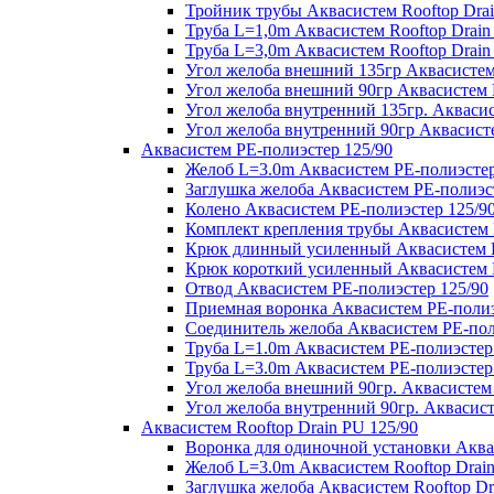
Тройник трубы Аквасистем Rooftop Drai
Труба L=1,0m Аквасистем Rooftop Drain
Труба L=3,0m Аквасистем Rooftop Drain
Угол желоба внешний 135гр Аквасистем 
Угол желоба внешний 90гр Аквасистем R
Угол желоба внутренний 135гр. Аквасис
Угол желоба внутренний 90гр Аквасисте
Аквасистем PE-полиэстер 125/90
Желоб L=3.0m Аквасистем PE-полиэстер
Заглушка желоба Аквасистем PE-полиэс
Колено Аквасистем PE-полиэстер 125/9
Комплект крепления трубы Аквасистем 
Крюк длинный усиленный Аквасистем P
Крюк короткий усиленный Аквасистем P
Отвод Аквасистем РЕ-полиэстер 125/90
Приемная воронка Аквасистем PE-полиэ
Соединитель желоба Аквасистем PE-пол
Труба L=1.0m Аквасистем PE-полиэстер
Труба L=3.0m Аквасистем PE-полиэстер
Угол желоба внешний 90гр. Аквасистем
Угол желоба внутренний 90гр. Аквасист
Аквасистем Rooftop Drain PU 125/90
Воронка для одиночной установки Аквас
Желоб L=3.0m Аквасистем Rooftop Drain
Заглушка желоба Аквасистем Rooftop Dr