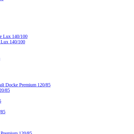
e Lux 140/100
 Lux 140/100
5
й Docke Premium 120/85
20/85
5
/85
 Premium 120/85