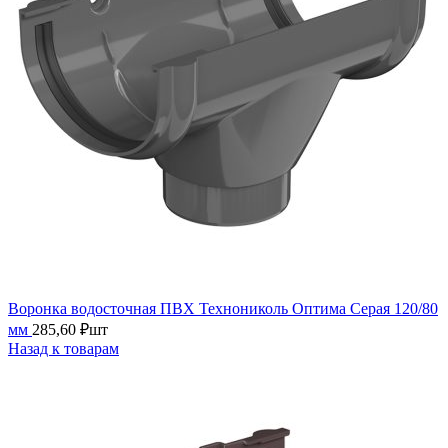
Воронка водосточная ПВХ Технониколь Оптима Серая 120/80
мм
285,60
₽
шт
Назад к товарам