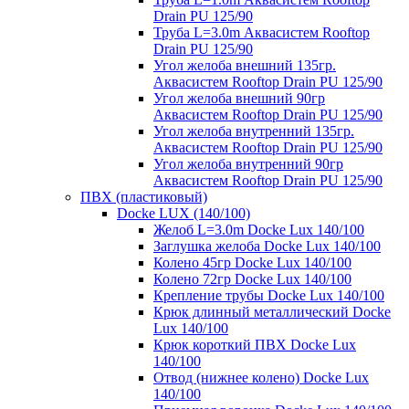
Drain PU 125/90
Труба L=3.0m Аквасистем Rooftop
Drain PU 125/90
Угол желоба внешний 135гр.
Аквасистем Rooftop Drain PU 125/90
Угол желоба внешний 90гр
Аквасистем Rooftop Drain PU 125/90
Угол желоба внутренний 135гр.
Аквасистем Rooftop Drain PU 125/90
Угол желоба внутренний 90гр
Аквасистем Rooftop Drain PU 125/90
ПВХ (пластиковый)
Docke LUX (140/100)
Желоб L=3.0m Docke Lux 140/100
Заглушка желоба Docke Lux 140/100
Колено 45гр Docke Lux 140/100
Колено 72гр Docke Lux 140/100
Крепление трубы Docke Lux 140/100
Крюк длинный металлический Docke
Lux 140/100
Крюк короткий ПВХ Docke Lux
140/100
Отвод (нижнее колено) Docke Lux
140/100