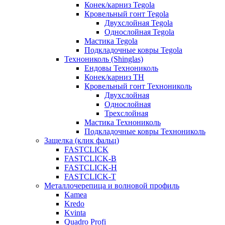
Конек/карниз Tegola
Кровельный гонт Tegola
Двухслойная Tegola
Однослойная Tegola
Мастика Tegola
Подкладочные ковры Tegola
Технониколь (Shinglas)
Ендовы Технониколь
Конек/карниз ТН
Кровельный гонт Технониколь
Двухслойная
Однослойная
Трехслойная
Мастика Технониколь
Подкладочные ковры Технониколь
Защелка (клик фальц)
FASTCLICK
FASTCLICK-B
FASTCLICK-H
FASTCLICK-T
Металлочерепица и волновой профиль
Kamea
Kredo
Kvinta
Quadro Profi