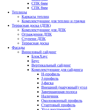
СПК 6мм
СПК 8мм
Теплицы
Каркасы теплиц
Комплектующие для теплиц и грядки
Террасная доска (ДПК)
Комплектующие для ДПК
Ограждения ДПК
Ступени ДПК
Террасная доска
Фасады
Виниловый сайдинг
БлокХаус
Брус
Вертикальный сайдинг
Комплектующие для сайдинга
H-профиль
J-профиль
J-фаска
Внешний (наружный) угол
Завершающая полоса
Наличник
Околооконный профиль
Стартовый профиль
Угол внутренний