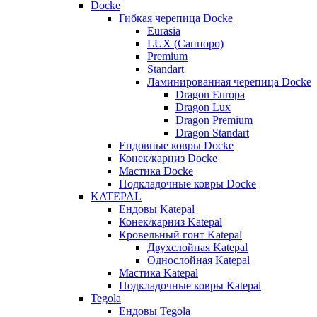
Docke
Гибкая черепица Docke
Eurasia
LUX (Саппоро)
Premium
Standart
Ламинированная черепица Docke
Dragon Europa
Dragon Lux
Dragon Premium
Dragon Standart
Ендовные ковры Docke
Конек/карниз Docke
Мастика Docke
Подкладочные ковры Docke
KATEPAL
Ендовы Katepal
Конек/карниз Katepal
Кровельный гонт Katepal
Двухслойная Katepal
Однослойная Katepal
Мастика Katepal
Подкладочные ковры Katepal
Tegola
Ендовы Tegola