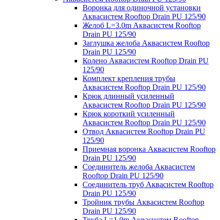
Воронка для одиночной установки
Аквасистем Rooftop Drain PU 125/90
Желоб L=3.0m Аквасистем Rooftop
Drain PU 125/90
Заглушка желоба Аквасистем Rooftop
Drain PU 125/90
Колено Аквасистем Rooftop Drain PU
125/90
Комплект крепления трубы
Аквасистем Rooftop Drain PU 125/90
Крюк длинный усиленный
Аквасистем Rooftop Drain PU 125/90
Крюк короткий усиленный
Аквасистем Rooftop Drain PU 125/90
Отвод Аквасистем Rooftop Drain PU
125/90
Приемная воронка Аквасистем Rooftop
Drain PU 125/90
Соединитель желоба Аквасистем
Rooftop Drain PU 125/90
Соединитель труб Аквасистем Rooftop
Drain PU 125/90
Тройник трубы Аквасистем Rooftop
Drain PU 125/90
Труба L=1.0m Аквасистем Rooftop