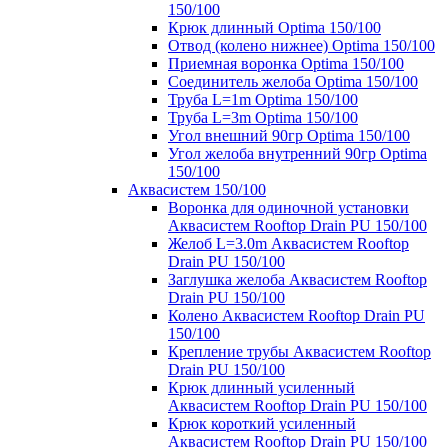
150/100
Крюк длинный Optima 150/100
Отвод (колено нижнее) Optima 150/100
Приемная воронка Optima 150/100
Соединитель желоба Optima 150/100
Труба L=1m Optima 150/100
Труба L=3m Optima 150/100
Угол внешний 90гр Optima 150/100
Угол желоба внутренний 90гр Optima
150/100
Аквасистем 150/100
Воронка для одиночной установки
Аквасистем Rooftop Drain PU 150/100
Желоб L=3.0m Аквасистем Rooftop
Drain PU 150/100
Заглушка желоба Аквасистем Rooftop
Drain PU 150/100
Колено Аквасистем Rooftop Drain PU
150/100
Крепление трубы Аквасистем Rooftop
Drain PU 150/100
Крюк длинный усиленный
Аквасистем Rooftop Drain PU 150/100
Крюк короткий усиленный
Аквасистем Rooftop Drain PU 150/100