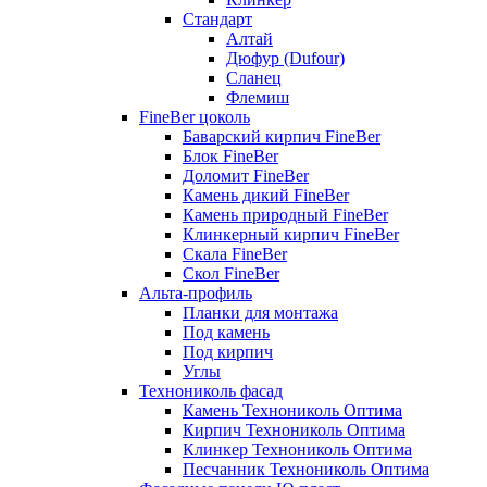
Стандарт
Алтай
Дюфур (Dufour)
Сланец
Флемиш
FineBer цоколь
Баварский кирпич FineBer
Блок FineBer
Доломит FineBer
Камень дикий FineBer
Камень природный FineBer
Клинкерный кирпич FineBer
Скала FineBer
Скол FineBer
Альта-профиль
Планки для монтажа
Под камень
Под кирпич
Углы
Технониколь фасад
Камень Технониколь Оптима
Кирпич Технониколь Оптима
Клинкер Технониколь Оптима
Песчанник Технониколь Оптима