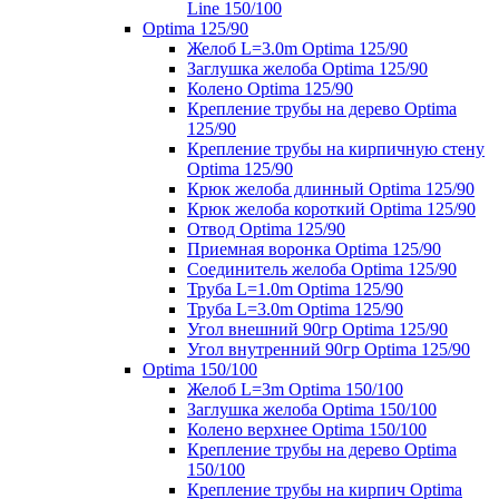
Line 150/100
Optima 125/90
Желоб L=3.0m Optima 125/90
Заглушка желоба Optima 125/90
Колено Optima 125/90
Крепление трубы на дерево Optima
125/90
Крепление трубы на кирпичную стену
Optima 125/90
Крюк желоба длинный Optima 125/90
Крюк желоба короткий Optima 125/90
Отвод Optima 125/90
Приемная воронка Optima 125/90
Соединитель желоба Optima 125/90
Труба L=1.0m Optima 125/90
Труба L=3.0m Optima 125/90
Угол внешний 90гр Optima 125/90
Угол внутренний 90гр Optima 125/90
Optima 150/100
Желоб L=3m Optima 150/100
Заглушка желоба Optima 150/100
Колено верхнее Optima 150/100
Крепление трубы на дерево Optima
150/100
Крепление трубы на кирпич Optima