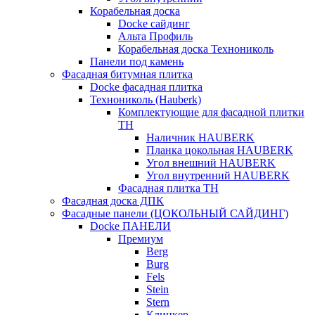
Корабельная доска
Docke сайдинг
Альта Профиль
Корабельная доска Технониколь
Панели под камень
Фасадная битумная плитка
Docke фасадная плитка
Технониколь (Hauberk)
Комплектующие для фасадной плитки
ТН
Наличник HAUBERK
Планка цокольная HAUBERK
Угол внешний HAUBERK
Угол внутренний HAUBERK
Фасадная плитка ТН
Фасадная доска ДПК
Фасадные панели (ЦОКОЛЬНЫЙ САЙДИНГ)
Docke ПАНЕЛИ
Премиум
Berg
Burg
Fels
Stein
Stern
Клинкер