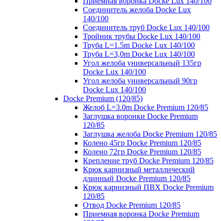
Приемная воронка Docke Lux 140/100
Соединитель желоба Docke Lux
140/100
Соединитель труб Docke Lux 140/100
Тройник трубы Docke Lux 140/100
Труба L=1.5m Docke Lux 140/100
Труба L=3,0m Docke Lux 140/100
Угол желоба универсальный 135гр
Docke Lux 140/100
Угол желоба универсальный 90гр
Docke Lux 140/100
Docke Premium (120/85)
Желоб L=3.0m Docke Premium 120/85
Заглушка воронки Docke Premium
120/85
Заглушка желоба Docke Premium 120/85
Колено 45гр Docke Premium 120/85
Колено 72гр Docke Premium 120/85
Крепление труб Docke Premium 120/85
Крюк карнизный металлический
длинный Docke Premium 120/85
Крюк карнизный ПВХ Docke Premium
120/85
Отвод Docke Premium 120/85
Приемная воронка Docke Premium