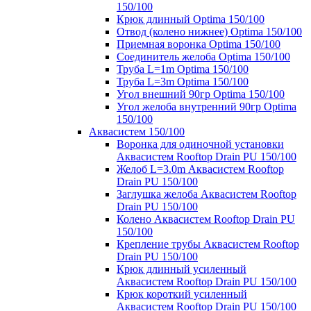
150/100
Крюк длинный Optima 150/100
Отвод (колено нижнее) Optima 150/100
Приемная воронка Optima 150/100
Соединитель желоба Optima 150/100
Труба L=1m Optima 150/100
Труба L=3m Optima 150/100
Угол внешний 90гр Optima 150/100
Угол желоба внутренний 90гр Optima
150/100
Аквасистем 150/100
Воронка для одиночной установки
Аквасистем Rooftop Drain PU 150/100
Желоб L=3.0m Аквасистем Rooftop
Drain PU 150/100
Заглушка желоба Аквасистем Rooftop
Drain PU 150/100
Колено Аквасистем Rooftop Drain PU
150/100
Крепление трубы Аквасистем Rooftop
Drain PU 150/100
Крюк длинный усиленный
Аквасистем Rooftop Drain PU 150/100
Крюк короткий усиленный
Аквасистем Rooftop Drain PU 150/100