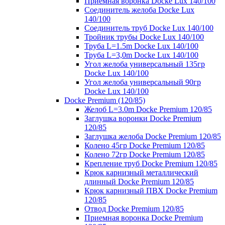
Приемная воронка Docke Lux 140/100
Соединитель желоба Docke Lux
140/100
Соединитель труб Docke Lux 140/100
Тройник трубы Docke Lux 140/100
Труба L=1.5m Docke Lux 140/100
Труба L=3,0m Docke Lux 140/100
Угол желоба универсальный 135гр
Docke Lux 140/100
Угол желоба универсальный 90гр
Docke Lux 140/100
Docke Premium (120/85)
Желоб L=3.0m Docke Premium 120/85
Заглушка воронки Docke Premium
120/85
Заглушка желоба Docke Premium 120/85
Колено 45гр Docke Premium 120/85
Колено 72гр Docke Premium 120/85
Крепление труб Docke Premium 120/85
Крюк карнизный металлический
длинный Docke Premium 120/85
Крюк карнизный ПВХ Docke Premium
120/85
Отвод Docke Premium 120/85
Приемная воронка Docke Premium