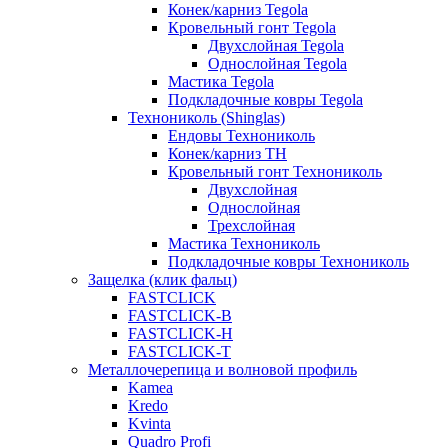
Конек/карниз Tegola
Кровельный гонт Tegola
Двухслойная Tegola
Однослойная Tegola
Мастика Tegola
Подкладочные ковры Tegola
Технониколь (Shinglas)
Ендовы Технониколь
Конек/карниз ТН
Кровельный гонт Технониколь
Двухслойная
Однослойная
Трехслойная
Мастика Технониколь
Подкладочные ковры Технониколь
Защелка (клик фальц)
FASTCLICK
FASTCLICK-B
FASTCLICK-H
FASTCLICK-T
Металлочерепица и волновой профиль
Kamea
Kredo
Kvinta
Quadro Profi