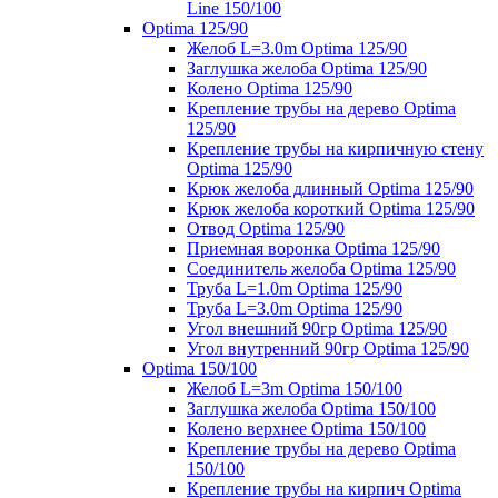
Line 150/100
Optima 125/90
Желоб L=3.0m Optima 125/90
Заглушка желоба Optima 125/90
Колено Optima 125/90
Крепление трубы на дерево Optima
125/90
Крепление трубы на кирпичную стену
Optima 125/90
Крюк желоба длинный Optima 125/90
Крюк желоба короткий Optima 125/90
Отвод Optima 125/90
Приемная воронка Optima 125/90
Соединитель желоба Optima 125/90
Труба L=1.0m Optima 125/90
Труба L=3.0m Optima 125/90
Угол внешний 90гр Optima 125/90
Угол внутренний 90гр Optima 125/90
Optima 150/100
Желоб L=3m Optima 150/100
Заглушка желоба Optima 150/100
Колено верхнее Optima 150/100
Крепление трубы на дерево Optima
150/100
Крепление трубы на кирпич Optima