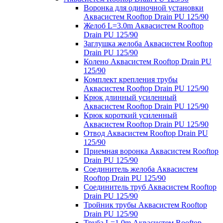
Воронка для одиночной установки
Аквасистем Rooftop Drain PU 125/90
Желоб L=3.0m Аквасистем Rooftop
Drain PU 125/90
Заглушка желоба Аквасистем Rooftop
Drain PU 125/90
Колено Аквасистем Rooftop Drain PU
125/90
Комплект крепления трубы
Аквасистем Rooftop Drain PU 125/90
Крюк длинный усиленный
Аквасистем Rooftop Drain PU 125/90
Крюк короткий усиленный
Аквасистем Rooftop Drain PU 125/90
Отвод Аквасистем Rooftop Drain PU
125/90
Приемная воронка Аквасистем Rooftop
Drain PU 125/90
Соединитель желоба Аквасистем
Rooftop Drain PU 125/90
Соединитель труб Аквасистем Rooftop
Drain PU 125/90
Тройник трубы Аквасистем Rooftop
Drain PU 125/90
Труба L=1.0m Аквасистем Rooftop