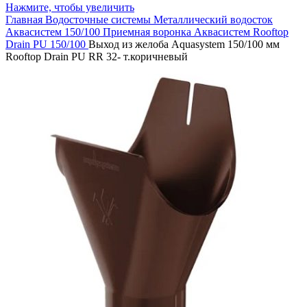
Нажмите, чтобы увеличить
Главная
Водосточные системы
Металлический водосток
Аквасистем 150/100
Приемная воронка Аквасистем Rooftop
Drain PU 150/100
Выход из желоба Aquasystem 150/100 мм
Rooftop Drain PU RR 32- т.коричневый