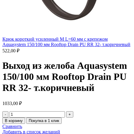
Крюк короткий усиленный M L=60 мм с крепежом
Aquasystem 150/100 мм Rooftop Drain PU RR 32- т.коричневый
522,00
₽
Выход из желоба Aquasystem
150/100 мм Rooftop Drain PU
RR 32- т.коричневый
1033,00
₽
В корзину
Покупка в 1 клик
Сравнить
Добавить в список желаний