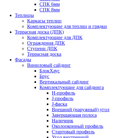
СПК 6мм
СПК 8мм
Теплицы
Каркасы теплиц
Комплектующие для теплиц и грядки
Террасная доска (ДПК)
Комплектующие для ДПК
Ограждения ДПК
Ступени ДПК
Террасная доска
Фасады
Виниловый сайдинг
БлокХаус
Брус
Вертикальный сайдинг
Комплектующие для сайдинга
H-профиль
J-профиль
J-фаска
Внешний (наружный) угол
Завершающая полоса
Наличник
Околооконный профиль
Стартовый профиль
Угол внутренний