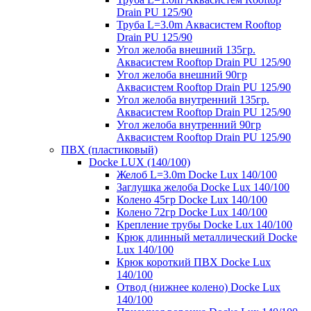
Drain PU 125/90
Труба L=3.0m Аквасистем Rooftop
Drain PU 125/90
Угол желоба внешний 135гр.
Аквасистем Rooftop Drain PU 125/90
Угол желоба внешний 90гр
Аквасистем Rooftop Drain PU 125/90
Угол желоба внутренний 135гр.
Аквасистем Rooftop Drain PU 125/90
Угол желоба внутренний 90гр
Аквасистем Rooftop Drain PU 125/90
ПВХ (пластиковый)
Docke LUX (140/100)
Желоб L=3.0m Docke Lux 140/100
Заглушка желоба Docke Lux 140/100
Колено 45гр Docke Lux 140/100
Колено 72гр Docke Lux 140/100
Крепление трубы Docke Lux 140/100
Крюк длинный металлический Docke
Lux 140/100
Крюк короткий ПВХ Docke Lux
140/100
Отвод (нижнее колено) Docke Lux
140/100