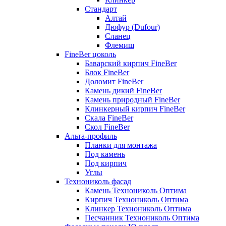
Стандарт
Алтай
Дюфур (Dufour)
Сланец
Флемиш
FineBer цоколь
Баварский кирпич FineBer
Блок FineBer
Доломит FineBer
Камень дикий FineBer
Камень природный FineBer
Клинкерный кирпич FineBer
Скала FineBer
Скол FineBer
Альта-профиль
Планки для монтажа
Под камень
Под кирпич
Углы
Технониколь фасад
Камень Технониколь Оптима
Кирпич Технониколь Оптима
Клинкер Технониколь Оптима
Песчанник Технониколь Оптима