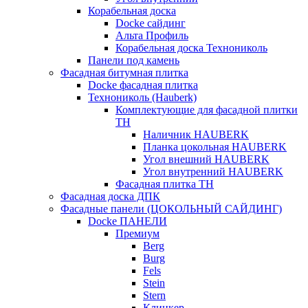
Корабельная доска
Docke сайдинг
Альта Профиль
Корабельная доска Технониколь
Панели под камень
Фасадная битумная плитка
Docke фасадная плитка
Технониколь (Hauberk)
Комплектующие для фасадной плитки
ТН
Наличник HAUBERK
Планка цокольная HAUBERK
Угол внешний HAUBERK
Угол внутренний HAUBERK
Фасадная плитка ТН
Фасадная доска ДПК
Фасадные панели (ЦОКОЛЬНЫЙ САЙДИНГ)
Docke ПАНЕЛИ
Премиум
Berg
Burg
Fels
Stein
Stern
Клинкер