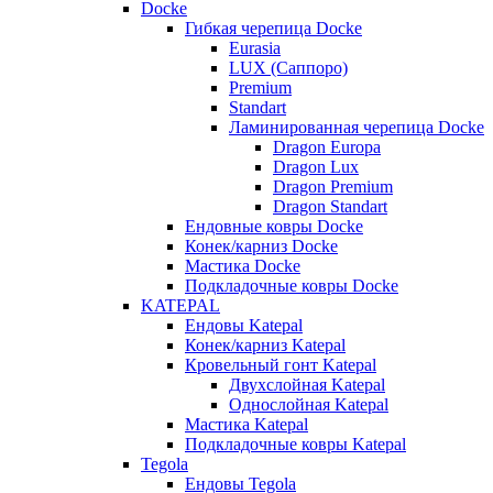
Docke
Гибкая черепица Docke
Eurasia
LUX (Саппоро)
Premium
Standart
Ламинированная черепица Docke
Dragon Europa
Dragon Lux
Dragon Premium
Dragon Standart
Ендовные ковры Docke
Конек/карниз Docke
Мастика Docke
Подкладочные ковры Docke
KATEPAL
Ендовы Katepal
Конек/карниз Katepal
Кровельный гонт Katepal
Двухслойная Katepal
Однослойная Katepal
Мастика Katepal
Подкладочные ковры Katepal
Tegola
Ендовы Tegola