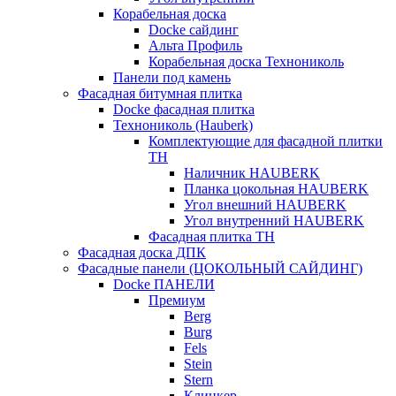
Корабельная доска
Docke сайдинг
Альта Профиль
Корабельная доска Технониколь
Панели под камень
Фасадная битумная плитка
Docke фасадная плитка
Технониколь (Hauberk)
Комплектующие для фасадной плитки
ТН
Наличник HAUBERK
Планка цокольная HAUBERK
Угол внешний HAUBERK
Угол внутренний HAUBERK
Фасадная плитка ТН
Фасадная доска ДПК
Фасадные панели (ЦОКОЛЬНЫЙ САЙДИНГ)
Docke ПАНЕЛИ
Премиум
Berg
Burg
Fels
Stein
Stern
Клинкер