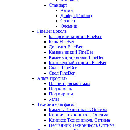
Стандарт
Алтай
Дюфур (Dufour)
Сланец
Флемиш
FineBer цоколь
Баварский кирпич FineBer
Блок FineBer
Доломит FineBer
Камень дикий FineBer
Камень природный FineBer
Клинкерный кирпич FineBer
Скала FineBer
Скол FineBer
Альта-профиль
Планки для монтажа
Под камень
Под кирпич
Углы
Технониколь фасад
Камень Технониколь Оптима
Кирпич Технониколь Оптима
Клинкер Технониколь Оптима
Песчанник Технониколь Оптима