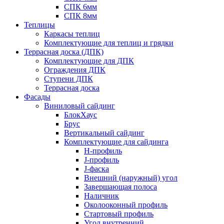
СПК 6мм
СПК 8мм
Теплицы
Каркасы теплиц
Комплектующие для теплиц и грядки
Террасная доска (ДПК)
Комплектующие для ДПК
Ограждения ДПК
Ступени ДПК
Террасная доска
Фасады
Виниловый сайдинг
БлокХаус
Брус
Вертикальный сайдинг
Комплектующие для сайдинга
H-профиль
J-профиль
J-фаска
Внешний (наружный) угол
Завершающая полоса
Наличник
Околооконный профиль
Стартовый профиль
Угол внутренний