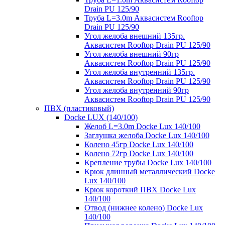
Drain PU 125/90
Труба L=3.0m Аквасистем Rooftop
Drain PU 125/90
Угол желоба внешний 135гр.
Аквасистем Rooftop Drain PU 125/90
Угол желоба внешний 90гр
Аквасистем Rooftop Drain PU 125/90
Угол желоба внутренний 135гр.
Аквасистем Rooftop Drain PU 125/90
Угол желоба внутренний 90гр
Аквасистем Rooftop Drain PU 125/90
ПВХ (пластиковый)
Docke LUX (140/100)
Желоб L=3.0m Docke Lux 140/100
Заглушка желоба Docke Lux 140/100
Колено 45гр Docke Lux 140/100
Колено 72гр Docke Lux 140/100
Крепление трубы Docke Lux 140/100
Крюк длинный металлический Docke
Lux 140/100
Крюк короткий ПВХ Docke Lux
140/100
Отвод (нижнее колено) Docke Lux
140/100