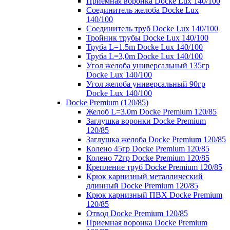
Приемная воронка Docke Lux 140/100
Соединитель желоба Docke Lux
140/100
Соединитель труб Docke Lux 140/100
Тройник трубы Docke Lux 140/100
Труба L=1.5m Docke Lux 140/100
Труба L=3,0m Docke Lux 140/100
Угол желоба универсальный 135гр
Docke Lux 140/100
Угол желоба универсальный 90гр
Docke Lux 140/100
Docke Premium (120/85)
Желоб L=3.0m Docke Premium 120/85
Заглушка воронки Docke Premium
120/85
Заглушка желоба Docke Premium 120/85
Колено 45гр Docke Premium 120/85
Колено 72гр Docke Premium 120/85
Крепление труб Docke Premium 120/85
Крюк карнизный металлический
длинный Docke Premium 120/85
Крюк карнизный ПВХ Docke Premium
120/85
Отвод Docke Premium 120/85
Приемная воронка Docke Premium