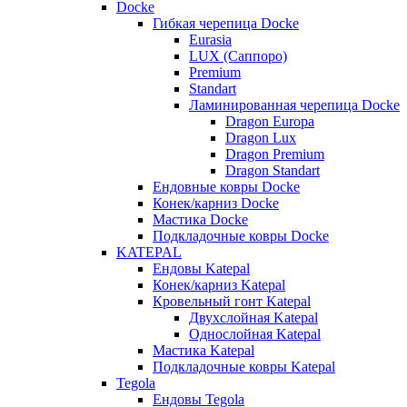
Docke
Гибкая черепица Docke
Eurasia
LUX (Саппоро)
Premium
Standart
Ламинированная черепица Docke
Dragon Europa
Dragon Lux
Dragon Premium
Dragon Standart
Ендовные ковры Docke
Конек/карниз Docke
Мастика Docke
Подкладочные ковры Docke
KATEPAL
Ендовы Katepal
Конек/карниз Katepal
Кровельный гонт Katepal
Двухслойная Katepal
Однослойная Katepal
Мастика Katepal
Подкладочные ковры Katepal
Tegola
Ендовы Tegola