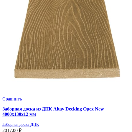
Сравнить
Заборная доска из ДПК Altay Decking Орех New
4000х130х12 мм
Заборная доска ДПК
2017,00
₽