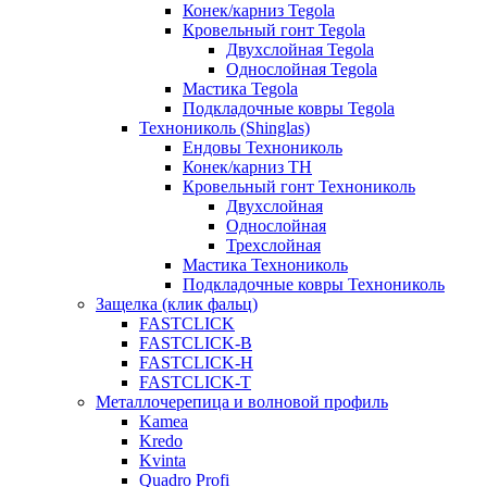
Конек/карниз Tegola
Кровельный гонт Tegola
Двухслойная Tegola
Однослойная Tegola
Мастика Tegola
Подкладочные ковры Tegola
Технониколь (Shinglas)
Ендовы Технониколь
Конек/карниз ТН
Кровельный гонт Технониколь
Двухслойная
Однослойная
Трехслойная
Мастика Технониколь
Подкладочные ковры Технониколь
Защелка (клик фальц)
FASTCLICK
FASTCLICK-B
FASTCLICK-H
FASTCLICK-T
Металлочерепица и волновой профиль
Kamea
Kredo
Kvinta
Quadro Profi