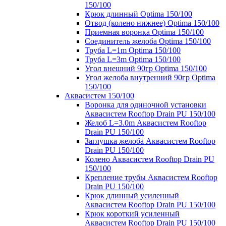
150/100
Крюк длинный Optima 150/100
Отвод (колено нижнее) Optima 150/100
Приемная воронка Optima 150/100
Соединитель желоба Optima 150/100
Труба L=1m Optima 150/100
Труба L=3m Optima 150/100
Угол внешний 90гр Optima 150/100
Угол желоба внутренний 90гр Optima
150/100
Аквасистем 150/100
Воронка для одиночной установки
Аквасистем Rooftop Drain PU 150/100
Желоб L=3.0m Аквасистем Rooftop
Drain PU 150/100
Заглушка желоба Аквасистем Rooftop
Drain PU 150/100
Колено Аквасистем Rooftop Drain PU
150/100
Крепление трубы Аквасистем Rooftop
Drain PU 150/100
Крюк длинный усиленный
Аквасистем Rooftop Drain PU 150/100
Крюк короткий усиленный
Аквасистем Rooftop Drain PU 150/100