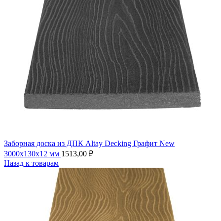
Заборная доска из ДПК Altay Decking Графит New
3000х130х12 мм
1513,00
₽
Назад к товарам