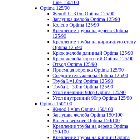
Line 150/100
Optima 125/90
Желоб L=3.0m Optima 125/90
Заглушка желоба Optima 125/90
Колено Optima 125/90
Крепление трубы на дерево Optima
125/90
Крепление трубы на кирпичную стену
Optima 125/90
Крюк желоба длинный Optima 125/90
Крюк желоба короткий Optima 125/90
Отвод Optima 125/90
Приемная воронка Optima 125/90
Соединитель желоба Optima 125/90
Труба L=1.0m Optima 125/90
Труба L=3.0m Optima 125/90
Угол внешний 90гр Optima 125/90
Угол внутренний 90гр Optima 125/90
Optima 150/100
Желоб L=3m Optima 150/100
Заглушка желоба Optima 150/100
Колено верхнее Optima 150/100
Крепление трубы на дерево Optima
150/100
Крепление трубы на кирпич Optima