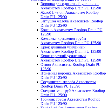
Воронка для одиночной установки
Аквасистем Rooftop Drain PU 125/90
Желоб L=3.0m Аквасистем Rooftop
Drain PU 125/90
Заглушка желоба Аквасистем Rooftop
Drain PU 125/90
Колено Аквасистем Rooftop Drain PU
125/90
Комплект крепления трубы
Аквасистем Rooftop Drain PU 125/90
Крюк длинный усиленный
Аквасистем Rooftop Drain PU 125/90
Крюк короткий усиленный
Аквасистем Rooftop Drain PU 125/90
Отвод Аквасистем Rooftop Drain PU
125/90
Приемная воронка Аквасистем Rooftop
Drain PU 125/90
Соединитель желоба Аквасистем
Rooftop Drain PU 125/90
Соединитель труб Аквасистем Rooftop
Drain PU 125/90
Тройник трубы Аквасистем Rooftop
Drain PU 125/90
Труба L=1.0m Аквасистем Rooftop