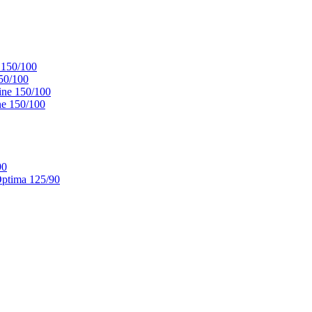
 150/100
50/100
ne 150/100
e 150/100
90
ptima 125/90