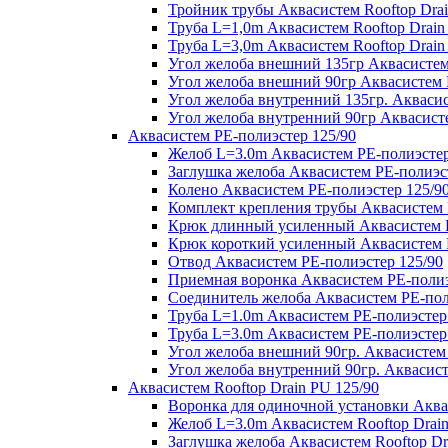
Тройник трубы Аквасистем Rooftop Drai
Труба L=1,0m Аквасистем Rooftop Drain
Труба L=3,0m Аквасистем Rooftop Drain
Угол желоба внешний 135гр Аквасистем 
Угол желоба внешний 90гр Аквасистем R
Угол желоба внутренний 135гр. Аквасис
Угол желоба внутренний 90гр Аквасисте
Аквасистем PE-полиэстер 125/90
Желоб L=3.0m Аквасистем PE-полиэстер
Заглушка желоба Аквасистем PE-полиэс
Колено Аквасистем PE-полиэстер 125/9
Комплект крепления трубы Аквасистем 
Крюк длинный усиленный Аквасистем P
Крюк короткий усиленный Аквасистем P
Отвод Аквасистем РЕ-полиэстер 125/90
Приемная воронка Аквасистем PE-полиэ
Соединитель желоба Аквасистем PE-пол
Труба L=1.0m Аквасистем PE-полиэстер
Труба L=3.0m Аквасистем PE-полиэстер
Угол желоба внешний 90гр. Аквасистем
Угол желоба внутренний 90гр. Аквасист
Аквасистем Rooftop Drain PU 125/90
Воронка для одиночной установки Аквас
Желоб L=3.0m Аквасистем Rooftop Drain
Заглушка желоба Аквасистем Rooftop Dr