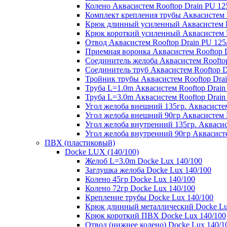
Колено Аквасистем Rooftop Drain PU 12
Комплект крепления трубы Аквасистем R
Крюк длинный усиленный Аквасистем Ro
Крюк короткий усиленный Аквасистем R
Отвод Аквасистем Rooftop Drain PU 125
Приемная воронка Аквасистем Rooftop D
Соединитель желоба Аквасистем Rooftop
Соединитель труб Аквасистем Rooftop D
Тройник трубы Аквасистем Rooftop Drai
Труба L=1.0m Аквасистем Rooftop Drain
Труба L=3.0m Аквасистем Rooftop Drain
Угол желоба внешний 135гр. Аквасистем
Угол желоба внешний 90гр Аквасистем R
Угол желоба внутренний 135гр. Аквасис
Угол желоба внутренний 90гр Аквасисте
ПВХ (пластиковый)
Docke LUX (140/100)
Желоб L=3.0m Docke Lux 140/100
Заглушка желоба Docke Lux 140/100
Колено 45гр Docke Lux 140/100
Колено 72гр Docke Lux 140/100
Крепление трубы Docke Lux 140/100
Крюк длинный металлический Docke Lu
Крюк короткий ПВХ Docke Lux 140/100
Отвод (нижнее колено) Docke Lux 140/1