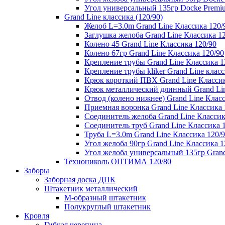
Угол универсальный 135гр Docke Premi
Grand Line классика (120/90)
Желоб L=3.0m Grand Line Классика 120/
Заглушка желоба Grand Line Классика 1
Колено 45 Grand Line Классика 120/90
Колено 67гр Grand Line Классика 120/90
Крепление трубы Grand Line Классика 1
Крепление трубы kliker Grand Line класс
Крюк короткий ПВХ Grand Line Классик
Крюк металлический длинный Grand Lin
Отвод (колено нижнее) Grand Line Класс
Приемная воронка Grand Line Классика 
Соединитель желоба Grand Line Классик
Соединитель труб Grand Line Классика 
Труба L=3.0m Grand Line Классика 120/
Угол желоба 90гр Grand Line Классика 1
Угол желоба универсальный 135гр Grand
Технониколь ОПТИМА 120/80
Заборы
Заборная доска ДПК
Штакетник металлический
М-образный штакетник
Полукруглый штакетник
Кровля
Гибкая черепица