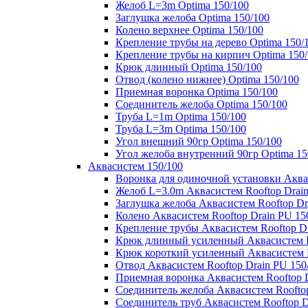
Желоб L=3m Optima 150/100
Заглушка желоба Optima 150/100
Колено верхнее Optima 150/100
Крепление трубы на дерево Optima 150/
Крепление трубы на кирпич Optima 150
Крюк длинный Optima 150/100
Отвод (колено нижнее) Optima 150/100
Приемная воронка Optima 150/100
Соединитель желоба Optima 150/100
Труба L=1m Optima 150/100
Труба L=3m Optima 150/100
Угол внешний 90гр Optima 150/100
Угол желоба внутренний 90гр Optima 15
Аквасистем 150/100
Воронка для одиночной установки Аквас
Желоб L=3.0m Аквасистем Rooftop Drain
Заглушка желоба Аквасистем Rooftop Dr
Колено Аквасистем Rooftop Drain PU 15
Крепление трубы Аквасистем Rooftop Dr
Крюк длинный усиленный Аквасистем Ro
Крюк короткий усиленный Аквасистем R
Отвод Аквасистем Rooftop Drain PU 150
Приемная воронка Аквасистем Rooftop D
Соединитель желоба Аквасистем Rooftop
Соединитель труб Аквасистем Rooftop D