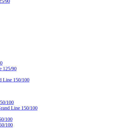
25/90
90
e 125/90
 Line 150/100
50/100
and Line 150/100
50/100
50/100