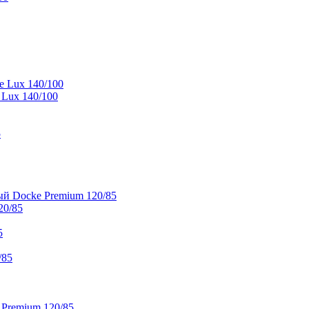
e Lux 140/100
 Lux 140/100
5
й Docke Premium 120/85
20/85
5
/85
 Premium 120/85