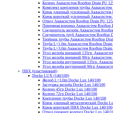
Колено Аквасистем Rooftop Drain PU 12
Комплект крепления трубы Аквасистем R
Крюк длинный усиленный Аквасистем Ro
Крюк короткий усиленный Аквасистем R
Отвод Аквасистем Rooftop Drain PU 125
Приемная воронка Аквасистем Rooftop D
Соединитель желоба Аквасистем Rooftop
Соединитель труб Аквасистем Rooftop D
Тройник трубы Аквасистем Rooftop Drai
Труба L=1.0m Аквасистем Rooftop Drain
Труба L=3.0m Аквасистем Rooftop Drain
Угол желоба внешний 135гр. Аквасистем
Угол желоба внешний 90гр Аквасистем R
Угол желоба внутренний 135гр. Аквасис
Угол желоба внутренний 90гр Аквасисте
ПВХ (пластиковый)
Docke LUX (140/100)
Желоб L=3.0m Docke Lux 140/100
Заглушка желоба Docke Lux 140/100
Колено 45гр Docke Lux 140/100
Колено 72гр Docke Lux 140/100
Крепление трубы Docke Lux 140/100
Крюк длинный металлический Docke Lu
Крюк короткий ПВХ Docke Lux 140/100
Отвод (нижнее колено) Docke Lux 140/1