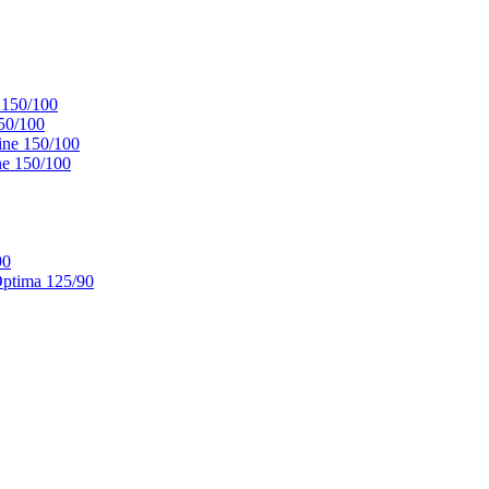
 150/100
50/100
ne 150/100
e 150/100
90
ptima 125/90