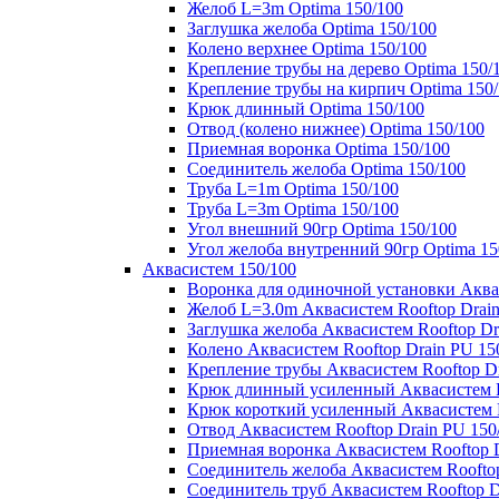
Желоб L=3m Optima 150/100
Заглушка желоба Optima 150/100
Колено верхнее Optima 150/100
Крепление трубы на дерево Optima 150/
Крепление трубы на кирпич Optima 150
Крюк длинный Optima 150/100
Отвод (колено нижнее) Optima 150/100
Приемная воронка Optima 150/100
Соединитель желоба Optima 150/100
Труба L=1m Optima 150/100
Труба L=3m Optima 150/100
Угол внешний 90гр Optima 150/100
Угол желоба внутренний 90гр Optima 15
Аквасистем 150/100
Воронка для одиночной установки Аквас
Желоб L=3.0m Аквасистем Rooftop Drain
Заглушка желоба Аквасистем Rooftop Dr
Колено Аквасистем Rooftop Drain PU 15
Крепление трубы Аквасистем Rooftop Dr
Крюк длинный усиленный Аквасистем Ro
Крюк короткий усиленный Аквасистем R
Отвод Аквасистем Rooftop Drain PU 150
Приемная воронка Аквасистем Rooftop D
Соединитель желоба Аквасистем Rooftop
Соединитель труб Аквасистем Rooftop D