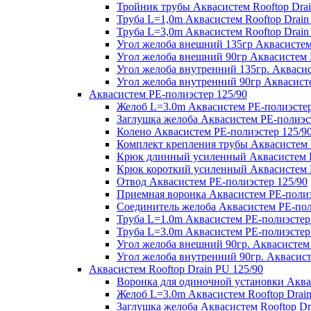
Тройник трубы Аквасистем Rooftop Drai
Труба L=1,0m Аквасистем Rooftop Drain
Труба L=3,0m Аквасистем Rooftop Drain
Угол желоба внешний 135гр Аквасистем 
Угол желоба внешний 90гр Аквасистем R
Угол желоба внутренний 135гр. Аквасис
Угол желоба внутренний 90гр Аквасисте
Аквасистем PE-полиэстер 125/90
Желоб L=3.0m Аквасистем PE-полиэстер
Заглушка желоба Аквасистем PE-полиэс
Колено Аквасистем PE-полиэстер 125/9
Комплект крепления трубы Аквасистем 
Крюк длинный усиленный Аквасистем P
Крюк короткий усиленный Аквасистем P
Отвод Аквасистем РЕ-полиэстер 125/90
Приемная воронка Аквасистем PE-полиэ
Соединитель желоба Аквасистем PE-пол
Труба L=1.0m Аквасистем PE-полиэстер
Труба L=3.0m Аквасистем PE-полиэстер
Угол желоба внешний 90гр. Аквасистем
Угол желоба внутренний 90гр. Аквасист
Аквасистем Rooftop Drain PU 125/90
Воронка для одиночной установки Аквас
Желоб L=3.0m Аквасистем Rooftop Drain
Заглушка желоба Аквасистем Rooftop Dr