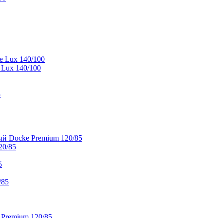
e Lux 140/100
 Lux 140/100
5
й Docke Premium 120/85
20/85
5
/85
 Premium 120/85