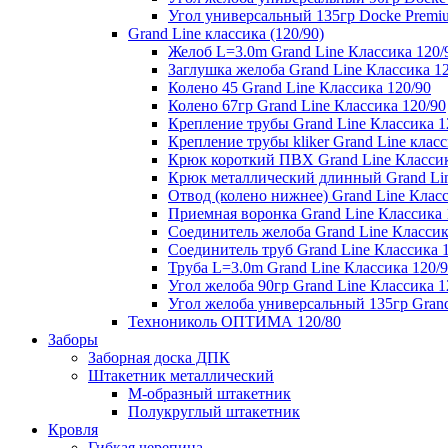
Угол универсальный 135гр Docke Premi
Grand Line классика (120/90)
Желоб L=3.0m Grand Line Классика 120/
Заглушка желоба Grand Line Классика 1
Колено 45 Grand Line Классика 120/90
Колено 67гр Grand Line Классика 120/90
Крепление трубы Grand Line Классика 1
Крепление трубы kliker Grand Line класс
Крюк короткий ПВХ Grand Line Классик
Крюк металлический длинный Grand Lin
Отвод (колено нижнее) Grand Line Класс
Приемная воронка Grand Line Классика 
Соединитель желоба Grand Line Классик
Соединитель труб Grand Line Классика 
Труба L=3.0m Grand Line Классика 120/
Угол желоба 90гр Grand Line Классика 1
Угол желоба универсальный 135гр Grand
Технониколь ОПТИМА 120/80
Заборы
Заборная доска ДПК
Штакетник металлический
М-образный штакетник
Полукруглый штакетник
Кровля
Гибкая черепица