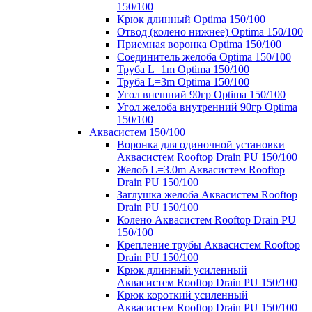
150/100
Крюк длинный Optima 150/100
Отвод (колено нижнее) Optima 150/100
Приемная воронка Optima 150/100
Соединитель желоба Optima 150/100
Труба L=1m Optima 150/100
Труба L=3m Optima 150/100
Угол внешний 90гр Optima 150/100
Угол желоба внутренний 90гр Optima
150/100
Аквасистем 150/100
Воронка для одиночной установки
Аквасистем Rooftop Drain PU 150/100
Желоб L=3.0m Аквасистем Rooftop
Drain PU 150/100
Заглушка желоба Аквасистем Rooftop
Drain PU 150/100
Колено Аквасистем Rooftop Drain PU
150/100
Крепление трубы Аквасистем Rooftop
Drain PU 150/100
Крюк длинный усиленный
Аквасистем Rooftop Drain PU 150/100
Крюк короткий усиленный
Аквасистем Rooftop Drain PU 150/100