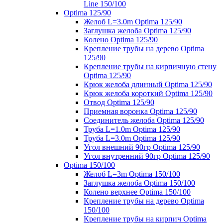
Line 150/100
Optima 125/90
Желоб L=3.0m Optima 125/90
Заглушка желоба Optima 125/90
Колено Optima 125/90
Крепление трубы на дерево Optima
125/90
Крепление трубы на кирпичную стену
Optima 125/90
Крюк желоба длинный Optima 125/90
Крюк желоба короткий Optima 125/90
Отвод Optima 125/90
Приемная воронка Optima 125/90
Соединитель желоба Optima 125/90
Труба L=1.0m Optima 125/90
Труба L=3.0m Optima 125/90
Угол внешний 90гр Optima 125/90
Угол внутренний 90гр Optima 125/90
Optima 150/100
Желоб L=3m Optima 150/100
Заглушка желоба Optima 150/100
Колено верхнее Optima 150/100
Крепление трубы на дерево Optima
150/100
Крепление трубы на кирпич Optima