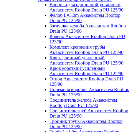
Воронка для одиночной установки
Аквасистем Rooftop Drain PU 125/90
Желоб L=3.0m Аквасистем Rooftop
Drain PU 125/90
Заглушка желоба Аквасистем Rooftop
Drain PU 125/90
Колено Аквасистем Rooftop Drain PU
125/90
Комплект крепления трубы
Аквасистем Rooftop Drain PU 125/90
Крюк длинный усиленный
Аквасистем Rooftop Drain PU 125/90
Крюк короткий усиленный
Аквасистем Rooftop Drain PU 125/90
Отвод Аквасистем Rooftop Drain PU
125/90
Приемная воронка Аквасистем Rooftop
Drain PU 125/90
Соединитель желоба Аквасистем
Rooftop Drain PU 125/90
Соединитель труб Аквасистем Rooftop
Drain PU 125/90
Тройник трубы Аквасистем Rooftop
Drain PU 125/90
Труба L=1.0m Аквасистем Rooftop