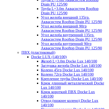
Drain PU 125/90
Труба L=3.0m Аквасистем Rooftop
Drain PU 125/90
Угол желоба внешний 135гр.
Аквасистем Rooftop Drain PU 125/90
Угол желоба внешний 90гр
Аквасистем Rooftop Drain PU 125/90
Угол желоба внутренний 135гр.
Аквасистем Rooftop Drain PU 125/90
Угол желоба внутренний 90гр
Аквасистем Rooftop Drain PU 125/90
ПВХ (пластиковый)
Docke LUX (140/100)
Желоб L=3.0m Docke Lux 140/100
Заглушка желоба Docke Lux 140/100
Колено 45гр Docke Lux 140/100
Колено 72гр Docke Lux 140/100
Крепление трубы Docke Lux 140/100
Крюк длинный металлический Docke
Lux 140/100
Крюк короткий ПВХ Docke Lux
140/100
Отвод (нижнее колено) Docke Lux
140/100