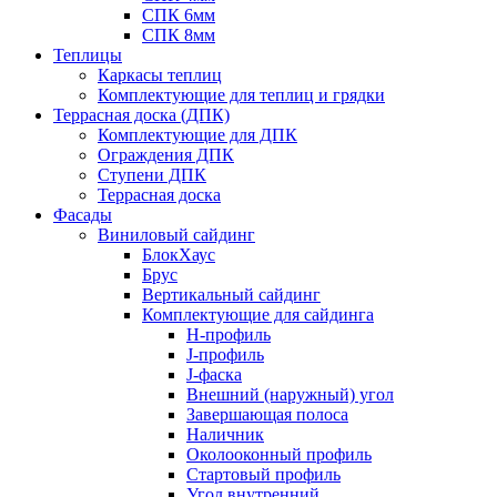
СПК 6мм
СПК 8мм
Теплицы
Каркасы теплиц
Комплектующие для теплиц и грядки
Террасная доска (ДПК)
Комплектующие для ДПК
Ограждения ДПК
Ступени ДПК
Террасная доска
Фасады
Виниловый сайдинг
БлокХаус
Брус
Вертикальный сайдинг
Комплектующие для сайдинга
H-профиль
J-профиль
J-фаска
Внешний (наружный) угол
Завершающая полоса
Наличник
Околооконный профиль
Стартовый профиль
Угол внутренний