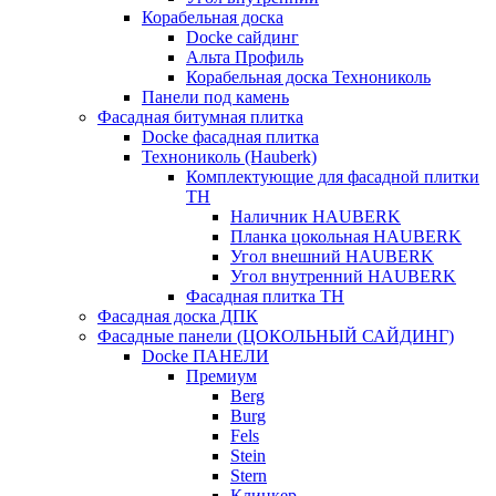
Корабельная доска
Docke сайдинг
Альта Профиль
Корабельная доска Технониколь
Панели под камень
Фасадная битумная плитка
Docke фасадная плитка
Технониколь (Hauberk)
Комплектующие для фасадной плитки
ТН
Наличник HAUBERK
Планка цокольная HAUBERK
Угол внешний HAUBERK
Угол внутренний HAUBERK
Фасадная плитка ТН
Фасадная доска ДПК
Фасадные панели (ЦОКОЛЬНЫЙ САЙДИНГ)
Docke ПАНЕЛИ
Премиум
Berg
Burg
Fels
Stein
Stern
Клинкер