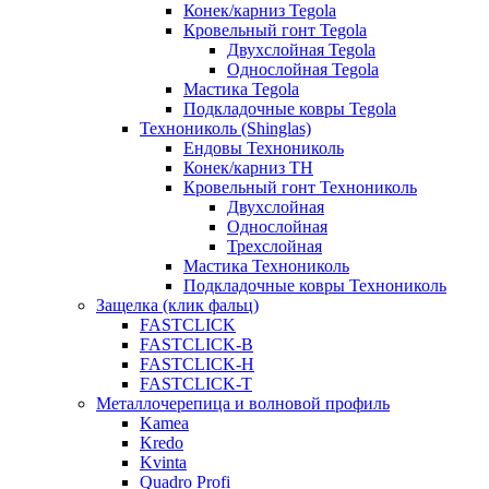
Конек/карниз Tegola
Кровельный гонт Tegola
Двухслойная Tegola
Однослойная Tegola
Мастика Tegola
Подкладочные ковры Tegola
Технониколь (Shinglas)
Ендовы Технониколь
Конек/карниз ТН
Кровельный гонт Технониколь
Двухслойная
Однослойная
Трехслойная
Мастика Технониколь
Подкладочные ковры Технониколь
Защелка (клик фальц)
FASTCLICK
FASTCLICK-B
FASTCLICK-H
FASTCLICK-T
Металлочерепица и волновой профиль
Kamea
Kredo
Kvinta
Quadro Profi