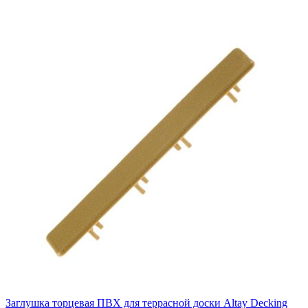
Заглушка торцевая ПВХ для террасной доски Altay Decking