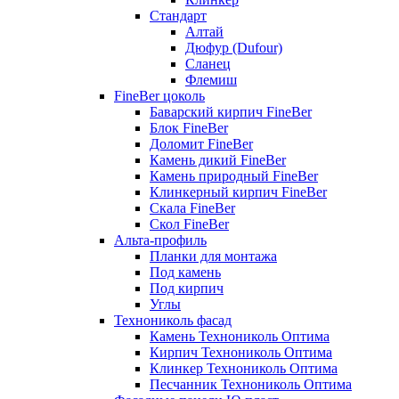
Стандарт
Алтай
Дюфур (Dufour)
Сланец
Флемиш
FineBer цоколь
Баварский кирпич FineBer
Блок FineBer
Доломит FineBer
Камень дикий FineBer
Камень природный FineBer
Клинкерный кирпич FineBer
Скала FineBer
Скол FineBer
Альта-профиль
Планки для монтажа
Под камень
Под кирпич
Углы
Технониколь фасад
Камень Технониколь Оптима
Кирпич Технониколь Оптима
Клинкер Технониколь Оптима
Песчанник Технониколь Оптима