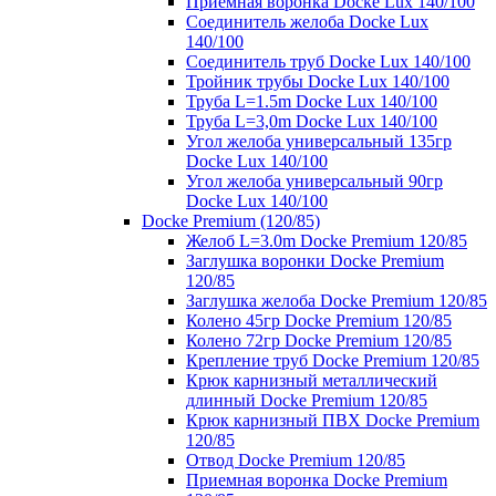
Приемная воронка Docke Lux 140/100
Соединитель желоба Docke Lux
140/100
Соединитель труб Docke Lux 140/100
Тройник трубы Docke Lux 140/100
Труба L=1.5m Docke Lux 140/100
Труба L=3,0m Docke Lux 140/100
Угол желоба универсальный 135гр
Docke Lux 140/100
Угол желоба универсальный 90гр
Docke Lux 140/100
Docke Premium (120/85)
Желоб L=3.0m Docke Premium 120/85
Заглушка воронки Docke Premium
120/85
Заглушка желоба Docke Premium 120/85
Колено 45гр Docke Premium 120/85
Колено 72гр Docke Premium 120/85
Крепление труб Docke Premium 120/85
Крюк карнизный металлический
длинный Docke Premium 120/85
Крюк карнизный ПВХ Docke Premium
120/85
Отвод Docke Premium 120/85
Приемная воронка Docke Premium