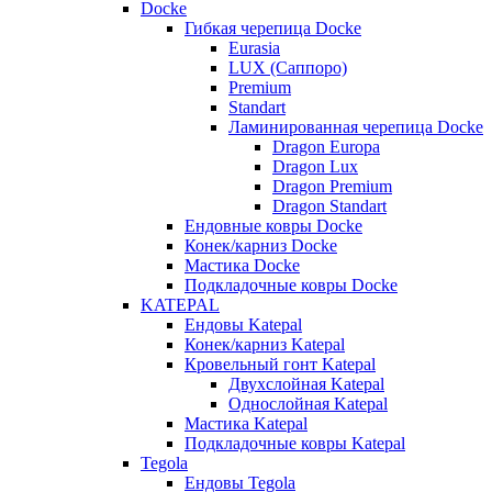
Docke
Гибкая черепица Docke
Eurasia
LUX (Саппоро)
Premium
Standart
Ламинированная черепица Docke
Dragon Europa
Dragon Lux
Dragon Premium
Dragon Standart
Ендовные ковры Docke
Конек/карниз Docke
Мастика Docke
Подкладочные ковры Docke
KATEPAL
Ендовы Katepal
Конек/карниз Katepal
Кровельный гонт Katepal
Двухслойная Katepal
Однослойная Katepal
Мастика Katepal
Подкладочные ковры Katepal
Tegola
Ендовы Tegola