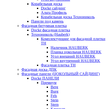
Корабельная доска
Docke сайдинг
Альта Профиль
Корабельная доска Технониколь
Панели под камень
Фасадная битумная плитка
Docke фасадная плитка
Технониколь (Hauberk)
Комплектующие для фасадной плитки
ТН
Наличник HAUBERK
Планка цокольная HAUBERK
Угол внешний HAUBERK
Угол внутренний HAUBERK
Фасадная плитка ТН
Фасадная доска ДПК
Фасадные панели (ЦОКОЛЬНЫЙ САЙДИНГ)
Docke ПАНЕЛИ
Премиум
Berg
Burg
Fels
Stein
Stern
Клинкер