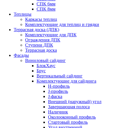
СПК 6мм
СПК 8мм
Теплицы
Каркасы теплиц
Комплектующие для теплиц и грядки
Террасная доска (ДПК)
Комплектующие для ДПК
Ограждения ДПК
Ступени ДПК
Террасная доска
Фасады
Виниловый сайдинг
БлокХаус
Брус
Вертикальный сайдинг
Комплектующие для сайдинга
H-профиль
J-профиль
J-фаска
Внешний (наружный) угол
Завершающая полоса
Наличник
Околооконный профиль
Стартовый профиль
Угол внутренний