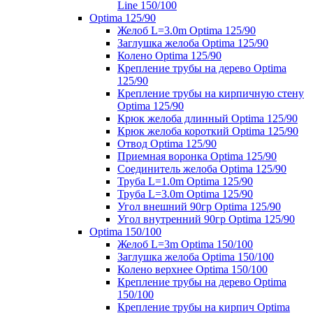
Line 150/100
Optima 125/90
Желоб L=3.0m Optima 125/90
Заглушка желоба Optima 125/90
Колено Optima 125/90
Крепление трубы на дерево Optima
125/90
Крепление трубы на кирпичную стену
Optima 125/90
Крюк желоба длинный Optima 125/90
Крюк желоба короткий Optima 125/90
Отвод Optima 125/90
Приемная воронка Optima 125/90
Соединитель желоба Optima 125/90
Труба L=1.0m Optima 125/90
Труба L=3.0m Optima 125/90
Угол внешний 90гр Optima 125/90
Угол внутренний 90гр Optima 125/90
Optima 150/100
Желоб L=3m Optima 150/100
Заглушка желоба Optima 150/100
Колено верхнее Optima 150/100
Крепление трубы на дерево Optima
150/100
Крепление трубы на кирпич Optima