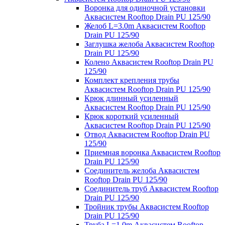
Воронка для одиночной установки
Аквасистем Rooftop Drain PU 125/90
Желоб L=3.0m Аквасистем Rooftop
Drain PU 125/90
Заглушка желоба Аквасистем Rooftop
Drain PU 125/90
Колено Аквасистем Rooftop Drain PU
125/90
Комплект крепления трубы
Аквасистем Rooftop Drain PU 125/90
Крюк длинный усиленный
Аквасистем Rooftop Drain PU 125/90
Крюк короткий усиленный
Аквасистем Rooftop Drain PU 125/90
Отвод Аквасистем Rooftop Drain PU
125/90
Приемная воронка Аквасистем Rooftop
Drain PU 125/90
Соединитель желоба Аквасистем
Rooftop Drain PU 125/90
Соединитель труб Аквасистем Rooftop
Drain PU 125/90
Тройник трубы Аквасистем Rooftop
Drain PU 125/90
Труба L=1.0m Аквасистем Rooftop