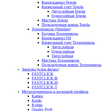
Конек/карниз Tegola
Кровельный гонт Tegola
Двухслойная Tegola
Однослойная Tegola
Мастика Tegola
Подкладочные ковры Tegola
Технониколь (Shinglas)
Ендовы Технониколь
Конек/карниз ТН
Кровельный гонт Технониколь
Двухслойная
Однослойная
Трехслойная
Мастика Технониколь
Подкладочные ковры Технониколь
Защелка (клик фальц)
FASTCLICK
FASTCLICK-B
FASTCLICK-H
FASTCLICK-T
Металлочерепица и волновой профиль
Kamea
Kredo
Kvinta
Quadro Profi