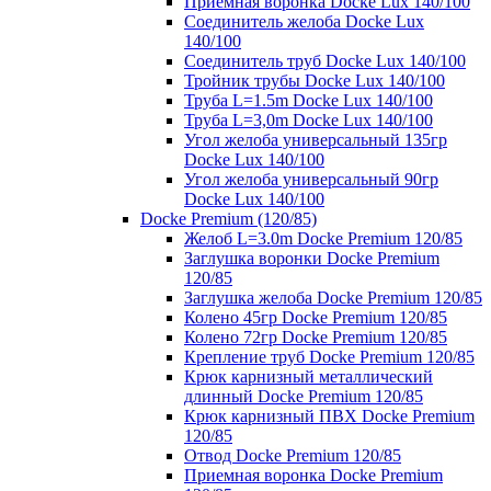
Приемная воронка Docke Lux 140/100
Соединитель желоба Docke Lux
140/100
Соединитель труб Docke Lux 140/100
Тройник трубы Docke Lux 140/100
Труба L=1.5m Docke Lux 140/100
Труба L=3,0m Docke Lux 140/100
Угол желоба универсальный 135гр
Docke Lux 140/100
Угол желоба универсальный 90гр
Docke Lux 140/100
Docke Premium (120/85)
Желоб L=3.0m Docke Premium 120/85
Заглушка воронки Docke Premium
120/85
Заглушка желоба Docke Premium 120/85
Колено 45гр Docke Premium 120/85
Колено 72гр Docke Premium 120/85
Крепление труб Docke Premium 120/85
Крюк карнизный металлический
длинный Docke Premium 120/85
Крюк карнизный ПВХ Docke Premium
120/85
Отвод Docke Premium 120/85
Приемная воронка Docke Premium