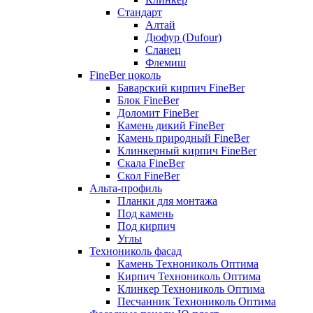
Стандарт
Алтай
Дюфур (Dufour)
Сланец
Флемиш
FineBer цоколь
Баварский кирпич FineBer
Блок FineBer
Доломит FineBer
Камень дикий FineBer
Камень природный FineBer
Клинкерный кирпич FineBer
Скала FineBer
Скол FineBer
Альта-профиль
Планки для монтажа
Под камень
Под кирпич
Углы
Технониколь фасад
Камень Технониколь Оптима
Кирпич Технониколь Оптима
Клинкер Технониколь Оптима
Песчанник Технониколь Оптима