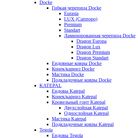
Docke
Гибкая черепица Docke
Eurasia
LUX (Саппоро)
Premium
Standart
Ламинированная черепица Docke
Dragon Europa
Dragon Lux
Dragon Premium
Dragon Standart
Ендовные ковры Docke
Конек/карниз Docke
Мастика Docke
Подкладочные ковры Docke
KATEPAL
Ендовы Katepal
Конек/карниз Katepal
Кровельный гонт Katepal
Двухслойная Katepal
Однослойная Katepal
Мастика Katepal
Подкладочные ковры Katepal
Tegola
Ендовы Tegola