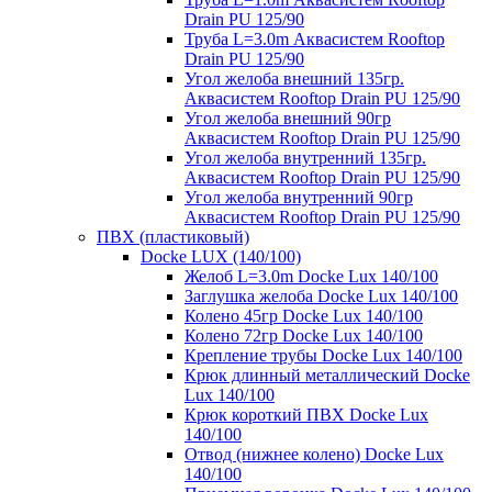
Drain PU 125/90
Труба L=3.0m Аквасистем Rooftop
Drain PU 125/90
Угол желоба внешний 135гр.
Аквасистем Rooftop Drain PU 125/90
Угол желоба внешний 90гр
Аквасистем Rooftop Drain PU 125/90
Угол желоба внутренний 135гр.
Аквасистем Rooftop Drain PU 125/90
Угол желоба внутренний 90гр
Аквасистем Rooftop Drain PU 125/90
ПВХ (пластиковый)
Docke LUX (140/100)
Желоб L=3.0m Docke Lux 140/100
Заглушка желоба Docke Lux 140/100
Колено 45гр Docke Lux 140/100
Колено 72гр Docke Lux 140/100
Крепление трубы Docke Lux 140/100
Крюк длинный металлический Docke
Lux 140/100
Крюк короткий ПВХ Docke Lux
140/100
Отвод (нижнее колено) Docke Lux
140/100