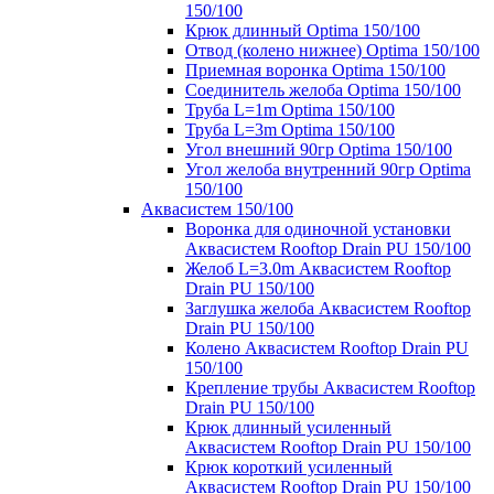
150/100
Крюк длинный Optima 150/100
Отвод (колено нижнее) Optima 150/100
Приемная воронка Optima 150/100
Соединитель желоба Optima 150/100
Труба L=1m Optima 150/100
Труба L=3m Optima 150/100
Угол внешний 90гр Optima 150/100
Угол желоба внутренний 90гр Optima
150/100
Аквасистем 150/100
Воронка для одиночной установки
Аквасистем Rooftop Drain PU 150/100
Желоб L=3.0m Аквасистем Rooftop
Drain PU 150/100
Заглушка желоба Аквасистем Rooftop
Drain PU 150/100
Колено Аквасистем Rooftop Drain PU
150/100
Крепление трубы Аквасистем Rooftop
Drain PU 150/100
Крюк длинный усиленный
Аквасистем Rooftop Drain PU 150/100
Крюк короткий усиленный
Аквасистем Rooftop Drain PU 150/100