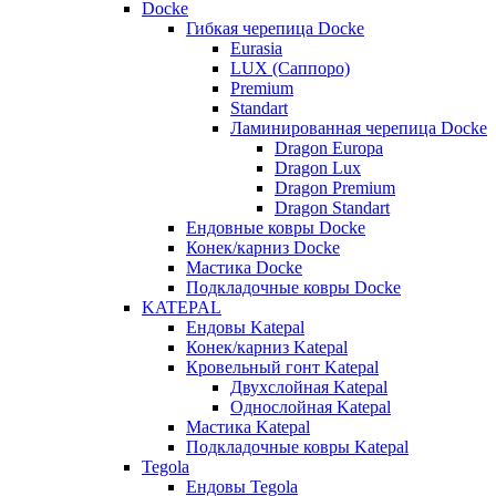
Docke
Гибкая черепица Docke
Eurasia
LUX (Саппоро)
Premium
Standart
Ламинированная черепица Docke
Dragon Europa
Dragon Lux
Dragon Premium
Dragon Standart
Ендовные ковры Docke
Конек/карниз Docke
Мастика Docke
Подкладочные ковры Docke
KATEPAL
Ендовы Katepal
Конек/карниз Katepal
Кровельный гонт Katepal
Двухслойная Katepal
Однослойная Katepal
Мастика Katepal
Подкладочные ковры Katepal
Tegola
Ендовы Tegola