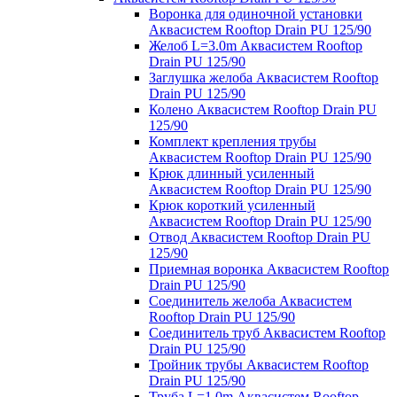
Воронка для одиночной установки
Аквасистем Rooftop Drain PU 125/90
Желоб L=3.0m Аквасистем Rooftop
Drain PU 125/90
Заглушка желоба Аквасистем Rooftop
Drain PU 125/90
Колено Аквасистем Rooftop Drain PU
125/90
Комплект крепления трубы
Аквасистем Rooftop Drain PU 125/90
Крюк длинный усиленный
Аквасистем Rooftop Drain PU 125/90
Крюк короткий усиленный
Аквасистем Rooftop Drain PU 125/90
Отвод Аквасистем Rooftop Drain PU
125/90
Приемная воронка Аквасистем Rooftop
Drain PU 125/90
Соединитель желоба Аквасистем
Rooftop Drain PU 125/90
Соединитель труб Аквасистем Rooftop
Drain PU 125/90
Тройник трубы Аквасистем Rooftop
Drain PU 125/90
Труба L=1.0m Аквасистем Rooftop