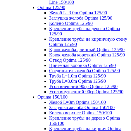
Line 150/100
Optima 125/90
Желоб L=3.0m Optima 125/90
Заглушка желоба Optima 125/90
Колено Optima 125/90
Крепление трубы на дерево Optima
125/90
Крепление трубы на кирпичную стену
Optima 125/90
Крюк желоба длинный Optima 125/90
Крюк желоба короткий Optima 125/90
Отвод Optima 125/90
Приемная воронка Optima 125/90
Соединитель желоба Optima 125/90
Труба L=1.0m Optima 125/90
Труба L=3.0m Optima 125/90
Угол внешний 90гр Optima 125/90
Угол внутренний 90гр Optima 125/90
Optima 150/100
Желоб L=3m Optima 150/100
Заглушка желоба Optima 150/100
Колено верхнее Optima 150/100
Крепление трубы на дерево Optima
150/100
Крепление трубы на кирпич Optima