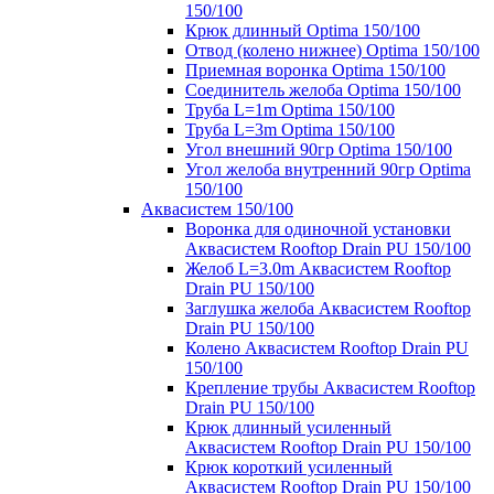
150/100
Крюк длинный Optima 150/100
Отвод (колено нижнее) Optima 150/100
Приемная воронка Optima 150/100
Соединитель желоба Optima 150/100
Труба L=1m Optima 150/100
Труба L=3m Optima 150/100
Угол внешний 90гр Optima 150/100
Угол желоба внутренний 90гр Optima
150/100
Аквасистем 150/100
Воронка для одиночной установки
Аквасистем Rooftop Drain PU 150/100
Желоб L=3.0m Аквасистем Rooftop
Drain PU 150/100
Заглушка желоба Аквасистем Rooftop
Drain PU 150/100
Колено Аквасистем Rooftop Drain PU
150/100
Крепление трубы Аквасистем Rooftop
Drain PU 150/100
Крюк длинный усиленный
Аквасистем Rooftop Drain PU 150/100
Крюк короткий усиленный
Аквасистем Rooftop Drain PU 150/100