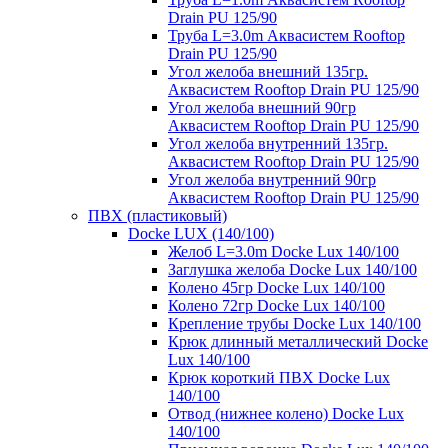
Drain PU 125/90
Труба L=3.0m Аквасистем Rooftop
Drain PU 125/90
Угол желоба внешний 135гр.
Аквасистем Rooftop Drain PU 125/90
Угол желоба внешний 90гр
Аквасистем Rooftop Drain PU 125/90
Угол желоба внутренний 135гр.
Аквасистем Rooftop Drain PU 125/90
Угол желоба внутренний 90гр
Аквасистем Rooftop Drain PU 125/90
ПВХ (пластиковый)
Docke LUX (140/100)
Желоб L=3.0m Docke Lux 140/100
Заглушка желоба Docke Lux 140/100
Колено 45гр Docke Lux 140/100
Колено 72гр Docke Lux 140/100
Крепление трубы Docke Lux 140/100
Крюк длинный металлический Docke
Lux 140/100
Крюк короткий ПВХ Docke Lux
140/100
Отвод (нижнее колено) Docke Lux
140/100