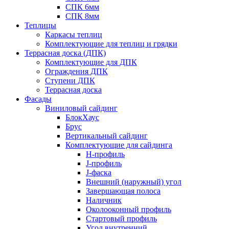
СПК 6мм
СПК 8мм
Теплицы
Каркасы теплиц
Комплектующие для теплиц и грядки
Террасная доска (ДПК)
Комплектующие для ДПК
Ограждения ДПК
Ступени ДПК
Террасная доска
Фасады
Виниловый сайдинг
БлокХаус
Брус
Вертикальный сайдинг
Комплектующие для сайдинга
H-профиль
J-профиль
J-фаска
Внешний (наружный) угол
Завершающая полоса
Наличник
Околооконный профиль
Стартовый профиль
Угол внутренний