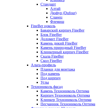
Стандарт
Алтай
Дюфур (Dufour)
Сланец
Флемиш
FineBer цоколь
Баварский кирпич FineBer
Блок FineBer
Доломит FineBer
Камень дикий FineBer
Камень природный FineBer
Клинкерный кирпич FineBer
Скала FineBer
Скол FineBer
Альта-профиль
Планки для монтажа
Под камень
Под кирпич
Углы
Технониколь фасад
Камень Технониколь Оптима
Кирпич Технониколь Оптима
Клинкер Технониколь Оптима
Песчанник Технониколь Оптима