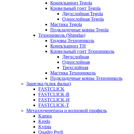
Конек/карниз Tegola
Кровельный гонт Tegola
Двухслойная Tegola
Однослойная Tegola
Мастика Tegola
Подкладочные ковры Tegola
Технониколь (Shinglas)
Ендовы Технониколь
Конек/карниз ТН
Кровельный гонт Технониколь
Двухслойная
Однослойная
Трехслойная
Мастика Технониколь
Подкладочные ковры Технониколь
Защелка (клик фальц)
FASTCLICK
FASTCLICK-B
FASTCLICK-H
FASTCLICK-T
Металлочерепица и волновой профиль
Kamea
Kredo
Kvinta
Quadro Profi