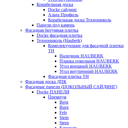
Корабельная доска
Docke сайдинг
Альта Профиль
Корабельная доска Технониколь
Панели под камень
Фасадная битумная плитка
Docke фасадная плитка
Технониколь (Hauberk)
Комплектующие для фасадной плитки
ТН
Наличник HAUBERK
Планка цокольная HAUBERK
Угол внешний HAUBERK
Угол внутренний HAUBERK
Фасадная плитка ТН
Фасадная доска ДПК
Фасадные панели (ЦОКОЛЬНЫЙ САЙДИНГ)
Docke ПАНЕЛИ
Премиум
Berg
Burg
Fels
Stein
Stern
Клинкер