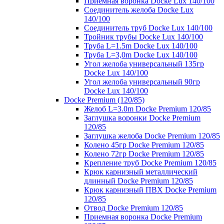
Приемная воронка Docke Lux 140/100
Соединитель желоба Docke Lux
140/100
Соединитель труб Docke Lux 140/100
Тройник трубы Docke Lux 140/100
Труба L=1.5m Docke Lux 140/100
Труба L=3,0m Docke Lux 140/100
Угол желоба универсальный 135гр
Docke Lux 140/100
Угол желоба универсальный 90гр
Docke Lux 140/100
Docke Premium (120/85)
Желоб L=3.0m Docke Premium 120/85
Заглушка воронки Docke Premium
120/85
Заглушка желоба Docke Premium 120/85
Колено 45гр Docke Premium 120/85
Колено 72гр Docke Premium 120/85
Крепление труб Docke Premium 120/85
Крюк карнизный металлический
длинный Docke Premium 120/85
Крюк карнизный ПВХ Docke Premium
120/85
Отвод Docke Premium 120/85
Приемная воронка Docke Premium