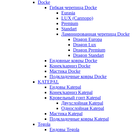
Docke
Гибкая черепица Docke
Eurasia
LUX (Саппоро)
Premium
Standart
Ламинированная черепица Docke
Dragon Europa
Dragon Lux
Dragon Premium
Dragon Standart
Ендовные ковры Docke
Конек/карниз Docke
Мастика Docke
Подкладочные ковры Docke
KATEPAL
Ендовы Katepal
Конек/карниз Katepal
Кровельный гонт Katepal
Двухслойная Katepal
Однослойная Katepal
Мастика Katepal
Подкладочные ковры Katepal
Tegola
Ендовы Tegola