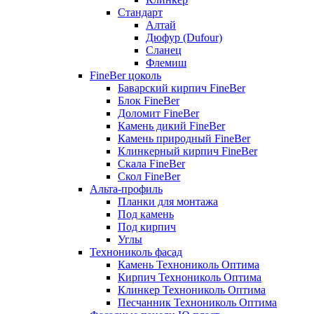
Стандарт
Алтай
Дюфур (Dufour)
Сланец
Флемиш
FineBer цоколь
Баварский кирпич FineBer
Блок FineBer
Доломит FineBer
Камень дикий FineBer
Камень природный FineBer
Клинкерный кирпич FineBer
Скала FineBer
Скол FineBer
Альта-профиль
Планки для монтажа
Под камень
Под кирпич
Углы
Технониколь фасад
Камень Технониколь Оптима
Кирпич Технониколь Оптима
Клинкер Технониколь Оптима
Песчанник Технониколь Оптима