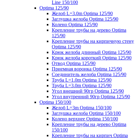
Line 150/100
Optima 125/90
Желоб L=3.0m Optima 125/90
Заглушка желоба Optima 125/90
Колено Optima 125/90
Крепление трубы на дерево Optima
125/90
Крепление трубы на кирпичную стену
Optima 125/90
Крюк желоба длинный Optima 125/90
Крюк желоба короткий Optima 125/90
Отвод Optima 125/90
Приемная воронка Optima 125/90
Соединитель желоба Optima 125/90
Труба L=1.0m Optima 125/90
Труба L=3.0m Optima 125/90
Угол внешний 90гр Optima 125/90
Угол внутренний 90гр Optima 125/90
Optima 150/100
Желоб L=3m Optima 150/100
Заглушка желоба Optima 150/100
Колено верхнее Optima 150/100
Крепление трубы на дерево Optima
150/100
Крепление трубы на кирпич Optima