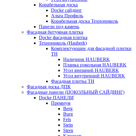
Корабельная доска
Docke сайдинг
Альта Профиль
Корабельная доска Технониколь
Панели под камень
Фасадная битумная плитка
Docke фасадная плитка
Технониколь (Hauberk)
Комплектующие для фасадной плитки
ТН
Наличник HAUBERK
Планка цокольная HAUBERK
Угол внешний HAUBERK
Угол внутренний HAUBERK
Фасадная плитка ТН
Фасадная доска ДПК
Фасадные панели (ЦОКОЛЬНЫЙ САЙДИНГ)
Docke ПАНЕЛИ
Премиум
Berg
Burg
Fels
Stein
Stern
Клинкер