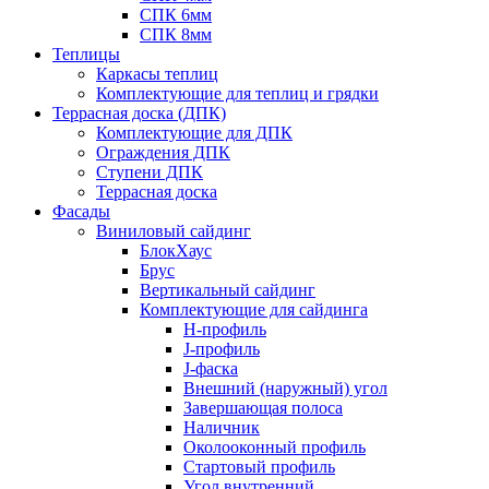
СПК 6мм
СПК 8мм
Теплицы
Каркасы теплиц
Комплектующие для теплиц и грядки
Террасная доска (ДПК)
Комплектующие для ДПК
Ограждения ДПК
Ступени ДПК
Террасная доска
Фасады
Виниловый сайдинг
БлокХаус
Брус
Вертикальный сайдинг
Комплектующие для сайдинга
H-профиль
J-профиль
J-фаска
Внешний (наружный) угол
Завершающая полоса
Наличник
Околооконный профиль
Стартовый профиль
Угол внутренний