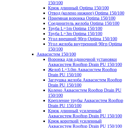
150/100
Крюк длинный Optima 150/100
Отвод (колено нижнее) Optima 150/100
Приемная воронка Optima 150/100
Соединитель желоба Optima 150/100
Труба L=1m Optima 150/100
Труба L=3m Optima 150/100
Угол внешний 90гр Optima 150/100
Угол желоба внутренний 90гр Optima
150/100
Аквасистем 150/100
Воронка для одиночной установки
Аквасистем Rooftop Drain PU 150/100
Желоб L=3.0m Аквасистем Rooftop
Drain PU 150/100
Заглушка желоба Аквасистем Rooftop
Drain PU 150/100
Колено Аквасистем Rooftop Drain PU
150/100
Крепление трубы Аквасистем Rooftop
Drain PU 150/100
Крюк длинный усиленный
Аквасистем Rooftop Drain PU 150/100
Крюк короткий усиленный
Аквасистем Rooftop Drain PU 150/100