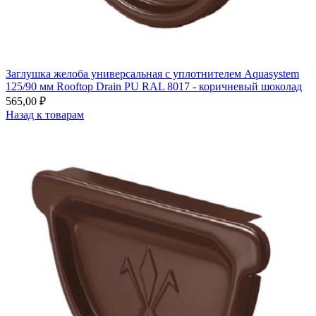
Заглушка желоба универсальная с уплотнителем Aquasystem
125/90 мм Rooftop Drain PU RAL 8017 - коричневый шоколад
565,00
₽
Назад к товарам