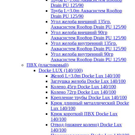
Drain PU 125/90
Труба L=3.0m Аквасистем Rooftop
Drain PU 125/90
Угол желоба внешний 135гр.
Аквасистем Rooftop Drain PU 125/90
Угол желоба внешний 90гр
Аквасистем Rooftop Drain PU 125/90
Угол желоба внутренний 135гр.
Аквасистем Rooftop Drain PU 125/90
Угол желоба внутренний 90гр
Аквасистем Rooftop Drain PU 125/90
ПВХ (пластиковый)
Docke LUX (140/100)
Желоб L=3.0m Docke Lux 140/100
Заглушка желоба Docke Lux 140/100
Колено 45гр Docke Lux 140/100
Колено 72гр Docke Lux 140/100
Крепление трубы Docke Lux 140/100
Крюк длинный металлический Docke
Lux 140/100
Крюк короткий ПВХ Docke Lux
140/100
Отвод (нижнее колено) Docke Lux
140/100