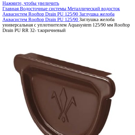
Нажмите, чтобы увеличить
Главная
Водосточные системы
Металлический водосток
Аквасистем Rooftop Drain PU 125/90
Заглушка желоба
Аквасистем Rooftop Drain PU 125/90
Заглушка желоба
универсальная с уплотнителем Aquasystem 125/90 мм Rooftop
Drain PU RR 32- т.коричневый