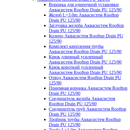
Воронка для одиночной установки
Аквасистем Rooftop Drain PU 125/90
Желоб L=3.0m Аквасистем Rooftop
Drain PU 125/90
Заглушка желоба Аквасистем Rooftop
Drain PU 125/90
Колено Аквасистем Rooftop Drain PU
125/90
Комплект крепления трубы
Аквасистем Rooftop Drain PU 125/90
Крюк длинный усиленный
Аквасистем Rooftop Drain PU 125/90
Крюк короткий усиленный
Аквасистем Rooftop Drain PU 125/90
Отвод Аквасистем Rooftop Drain PU
125/90
Приемная воронка Аквасистем Rooftop
Drain PU 125/90
Соединитель желоба Аквасистем
Rooftop Drain PU 125/90
Соединитель труб Аквасистем Rooftop
Drain PU 125/90
Тройник трубы Аквасистем Rooftop
Drain PU 125/90
Труба L=1.0m Аквасистем Rooftop