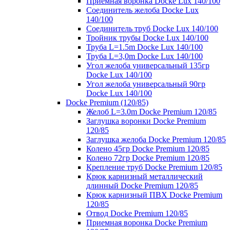
Приемная воронка Docke Lux 140/100
Соединитель желоба Docke Lux
140/100
Соединитель труб Docke Lux 140/100
Тройник трубы Docke Lux 140/100
Труба L=1.5m Docke Lux 140/100
Труба L=3,0m Docke Lux 140/100
Угол желоба универсальный 135гр
Docke Lux 140/100
Угол желоба универсальный 90гр
Docke Lux 140/100
Docke Premium (120/85)
Желоб L=3.0m Docke Premium 120/85
Заглушка воронки Docke Premium
120/85
Заглушка желоба Docke Premium 120/85
Колено 45гр Docke Premium 120/85
Колено 72гр Docke Premium 120/85
Крепление труб Docke Premium 120/85
Крюк карнизный металлический
длинный Docke Premium 120/85
Крюк карнизный ПВХ Docke Premium
120/85
Отвод Docke Premium 120/85
Приемная воронка Docke Premium