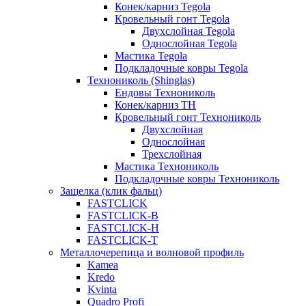
Конек/карниз Tegola
Кровельный гонт Tegola
Двухслойная Tegola
Однослойная Tegola
Мастика Tegola
Подкладочные ковры Tegola
Технониколь (Shinglas)
Ендовы Технониколь
Конек/карниз ТН
Кровельный гонт Технониколь
Двухслойная
Однослойная
Трехслойная
Мастика Технониколь
Подкладочные ковры Технониколь
Защелка (клик фальц)
FASTCLICK
FASTCLICK-B
FASTCLICK-H
FASTCLICK-T
Металлочерепица и волновой профиль
Kamea
Kredo
Kvinta
Quadro Profi