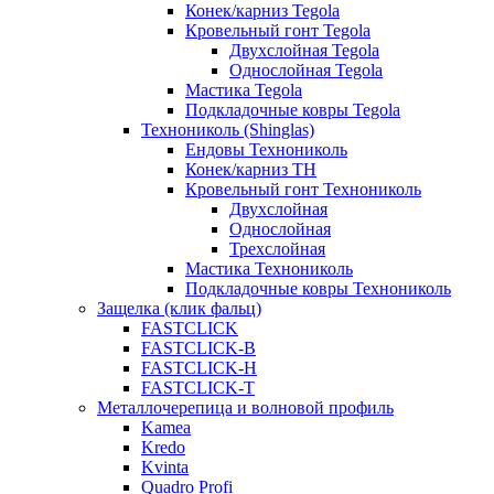
Конек/карниз Tegola
Кровельный гонт Tegola
Двухслойная Tegola
Однослойная Tegola
Мастика Tegola
Подкладочные ковры Tegola
Технониколь (Shinglas)
Ендовы Технониколь
Конек/карниз ТН
Кровельный гонт Технониколь
Двухслойная
Однослойная
Трехслойная
Мастика Технониколь
Подкладочные ковры Технониколь
Защелка (клик фальц)
FASTCLICK
FASTCLICK-B
FASTCLICK-H
FASTCLICK-T
Металлочерепица и волновой профиль
Kamea
Kredo
Kvinta
Quadro Profi