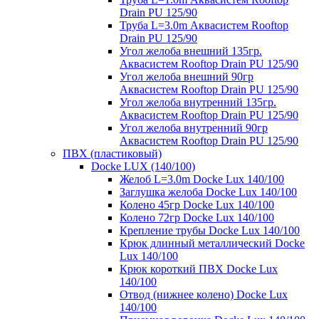
Drain PU 125/90
Труба L=3.0m Аквасистем Rooftop
Drain PU 125/90
Угол желоба внешний 135гр.
Аквасистем Rooftop Drain PU 125/90
Угол желоба внешний 90гр
Аквасистем Rooftop Drain PU 125/90
Угол желоба внутренний 135гр.
Аквасистем Rooftop Drain PU 125/90
Угол желоба внутренний 90гр
Аквасистем Rooftop Drain PU 125/90
ПВХ (пластиковый)
Docke LUX (140/100)
Желоб L=3.0m Docke Lux 140/100
Заглушка желоба Docke Lux 140/100
Колено 45гр Docke Lux 140/100
Колено 72гр Docke Lux 140/100
Крепление трубы Docke Lux 140/100
Крюк длинный металлический Docke
Lux 140/100
Крюк короткий ПВХ Docke Lux
140/100
Отвод (нижнее колено) Docke Lux
140/100