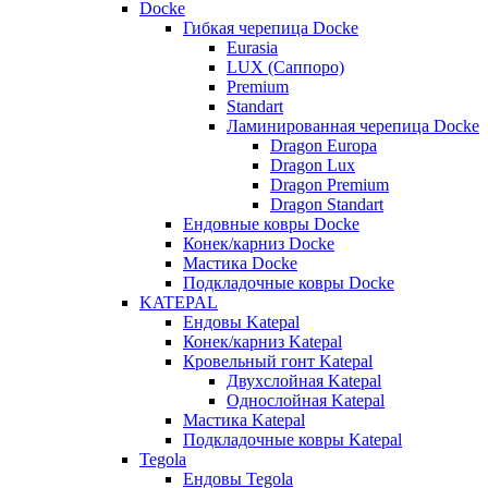
Docke
Гибкая черепица Docke
Eurasia
LUX (Саппоро)
Premium
Standart
Ламинированная черепица Docke
Dragon Europa
Dragon Lux
Dragon Premium
Dragon Standart
Ендовные ковры Docke
Конек/карниз Docke
Мастика Docke
Подкладочные ковры Docke
KATEPAL
Ендовы Katepal
Конек/карниз Katepal
Кровельный гонт Katepal
Двухслойная Katepal
Однослойная Katepal
Мастика Katepal
Подкладочные ковры Katepal
Tegola
Ендовы Tegola