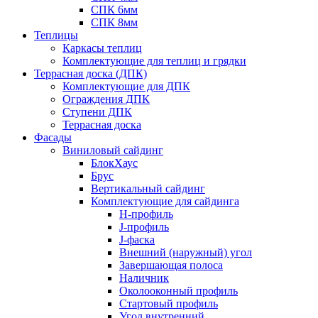
СПК 6мм
СПК 8мм
Теплицы
Каркасы теплиц
Комплектующие для теплиц и грядки
Террасная доска (ДПК)
Комплектующие для ДПК
Ограждения ДПК
Ступени ДПК
Террасная доска
Фасады
Виниловый сайдинг
БлокХаус
Брус
Вертикальный сайдинг
Комплектующие для сайдинга
H-профиль
J-профиль
J-фаска
Внешний (наружный) угол
Завершающая полоса
Наличник
Околооконный профиль
Стартовый профиль
Угол внутренний