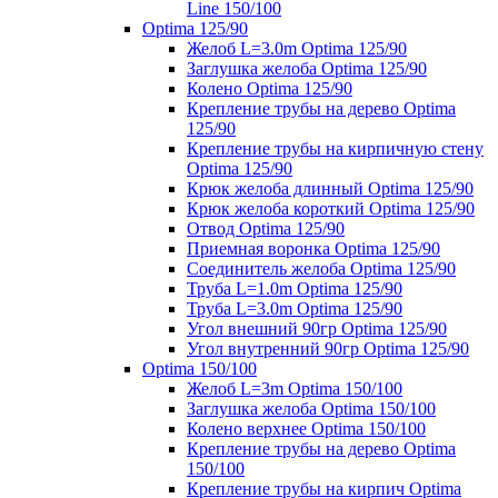
Line 150/100
Optima 125/90
Желоб L=3.0m Optima 125/90
Заглушка желоба Optima 125/90
Колено Optima 125/90
Крепление трубы на дерево Optima
125/90
Крепление трубы на кирпичную стену
Optima 125/90
Крюк желоба длинный Optima 125/90
Крюк желоба короткий Optima 125/90
Отвод Optima 125/90
Приемная воронка Optima 125/90
Соединитель желоба Optima 125/90
Труба L=1.0m Optima 125/90
Труба L=3.0m Optima 125/90
Угол внешний 90гр Optima 125/90
Угол внутренний 90гр Optima 125/90
Optima 150/100
Желоб L=3m Optima 150/100
Заглушка желоба Optima 150/100
Колено верхнее Optima 150/100
Крепление трубы на дерево Optima
150/100
Крепление трубы на кирпич Optima