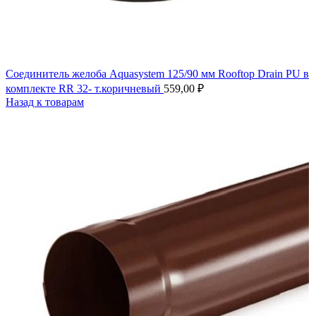
Соединитель желоба Aquasystem 125/90 мм Rooftop Drain PU в
комплекте RR 32- т.коричневый
559,00
₽
Назад к товарам