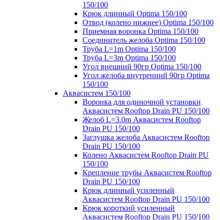
150/100
Крюк длинный Optima 150/100
Отвод (колено нижнее) Optima 150/100
Приемная воронка Optima 150/100
Соединитель желоба Optima 150/100
Труба L=1m Optima 150/100
Труба L=3m Optima 150/100
Угол внешний 90гр Optima 150/100
Угол желоба внутренний 90гр Optima
150/100
Аквасистем 150/100
Воронка для одиночной установки
Аквасистем Rooftop Drain PU 150/100
Желоб L=3.0m Аквасистем Rooftop
Drain PU 150/100
Заглушка желоба Аквасистем Rooftop
Drain PU 150/100
Колено Аквасистем Rooftop Drain PU
150/100
Крепление трубы Аквасистем Rooftop
Drain PU 150/100
Крюк длинный усиленный
Аквасистем Rooftop Drain PU 150/100
Крюк короткий усиленный
Аквасистем Rooftop Drain PU 150/100