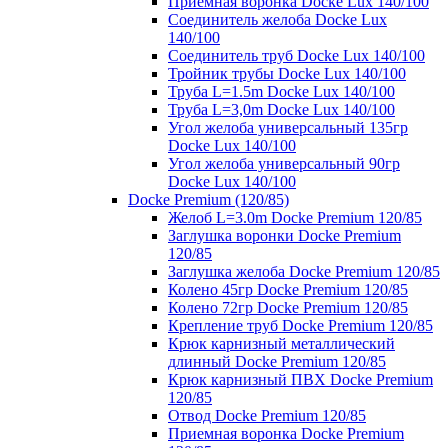
Приемная воронка Docke Lux 140/100
Соединитель желоба Docke Lux
140/100
Соединитель труб Docke Lux 140/100
Тройник трубы Docke Lux 140/100
Труба L=1.5m Docke Lux 140/100
Труба L=3,0m Docke Lux 140/100
Угол желоба универсальный 135гр
Docke Lux 140/100
Угол желоба универсальный 90гр
Docke Lux 140/100
Docke Premium (120/85)
Желоб L=3.0m Docke Premium 120/85
Заглушка воронки Docke Premium
120/85
Заглушка желоба Docke Premium 120/85
Колено 45гр Docke Premium 120/85
Колено 72гр Docke Premium 120/85
Крепление труб Docke Premium 120/85
Крюк карнизный металлический
длинный Docke Premium 120/85
Крюк карнизный ПВХ Docke Premium
120/85
Отвод Docke Premium 120/85
Приемная воронка Docke Premium