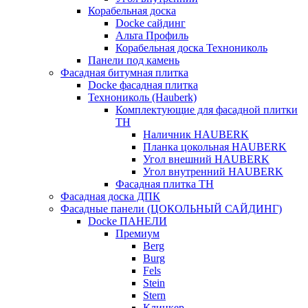
Корабельная доска
Docke сайдинг
Альта Профиль
Корабельная доска Технониколь
Панели под камень
Фасадная битумная плитка
Docke фасадная плитка
Технониколь (Hauberk)
Комплектующие для фасадной плитки
ТН
Наличник HAUBERK
Планка цокольная HAUBERK
Угол внешний HAUBERK
Угол внутренний HAUBERK
Фасадная плитка ТН
Фасадная доска ДПК
Фасадные панели (ЦОКОЛЬНЫЙ САЙДИНГ)
Docke ПАНЕЛИ
Премиум
Berg
Burg
Fels
Stein
Stern
Клинкер