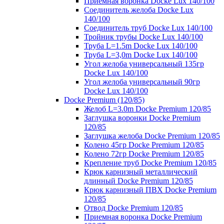
Приемная воронка Docke Lux 140/100
Соединитель желоба Docke Lux
140/100
Соединитель труб Docke Lux 140/100
Тройник трубы Docke Lux 140/100
Труба L=1.5m Docke Lux 140/100
Труба L=3,0m Docke Lux 140/100
Угол желоба универсальный 135гр
Docke Lux 140/100
Угол желоба универсальный 90гр
Docke Lux 140/100
Docke Premium (120/85)
Желоб L=3.0m Docke Premium 120/85
Заглушка воронки Docke Premium
120/85
Заглушка желоба Docke Premium 120/85
Колено 45гр Docke Premium 120/85
Колено 72гр Docke Premium 120/85
Крепление труб Docke Premium 120/85
Крюк карнизный металлический
длинный Docke Premium 120/85
Крюк карнизный ПВХ Docke Premium
120/85
Отвод Docke Premium 120/85
Приемная воронка Docke Premium