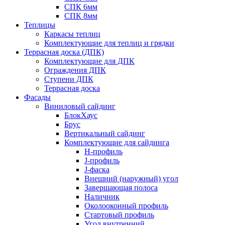
СПК 6мм
СПК 8мм
Теплицы
Каркасы теплиц
Комплектующие для теплиц и грядки
Террасная доска (ДПК)
Комплектующие для ДПК
Ограждения ДПК
Ступени ДПК
Террасная доска
Фасады
Виниловый сайдинг
БлокХаус
Брус
Вертикальный сайдинг
Комплектующие для сайдинга
H-профиль
J-профиль
J-фаска
Внешний (наружный) угол
Завершающая полоса
Наличник
Околооконный профиль
Стартовый профиль
Угол внутренний