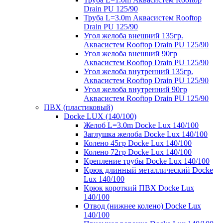
Drain PU 125/90
Труба L=3.0m Аквасистем Rooftop
Drain PU 125/90
Угол желоба внешний 135гр.
Аквасистем Rooftop Drain PU 125/90
Угол желоба внешний 90гр
Аквасистем Rooftop Drain PU 125/90
Угол желоба внутренний 135гр.
Аквасистем Rooftop Drain PU 125/90
Угол желоба внутренний 90гр
Аквасистем Rooftop Drain PU 125/90
ПВХ (пластиковый)
Docke LUX (140/100)
Желоб L=3.0m Docke Lux 140/100
Заглушка желоба Docke Lux 140/100
Колено 45гр Docke Lux 140/100
Колено 72гр Docke Lux 140/100
Крепление трубы Docke Lux 140/100
Крюк длинный металлический Docke
Lux 140/100
Крюк короткий ПВХ Docke Lux
140/100
Отвод (нижнее колено) Docke Lux
140/100