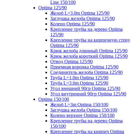
Line 150/100
Optima 125/90
Желоб L=3.0m Optima 125/90
Заглушка желоба Optima 125/90
Колено Optima 125/90
Крепление трубы на дерево Optima
125/90
Крепление трубы на кирпичную стену
Optima 125/90
Крюк желоба длинный Optima 125/90
Крюк желоба короткий Optima 125/90
Отвод Optima 125/90
Приемная воронка Optima 125/90
Соединитель желоба Optima 125/90
Труба L=1.0m Optima 125/90
Труба L=3.0m Optima 125/90
Угол внешний 90гр Optima 125/90
Угол внутренний 90гр Optima 125/90
Optima 150/100
Желоб L=3m Optima 150/100
Заглушка желоба Optima 150/100
Колено верхнее Optima 150/100
Крепление трубы на дерево Optima
150/100
Крепление трубы на кирпич Optima