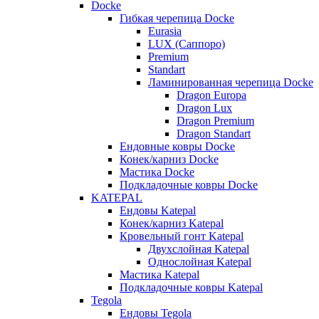
Docke
Гибкая черепица Docke
Eurasia
LUX (Саппоро)
Premium
Standart
Ламинированная черепица Docke
Dragon Europa
Dragon Lux
Dragon Premium
Dragon Standart
Ендовные ковры Docke
Конек/карниз Docke
Мастика Docke
Подкладочные ковры Docke
KATEPAL
Ендовы Katepal
Конек/карниз Katepal
Кровельный гонт Katepal
Двухслойная Katepal
Однослойная Katepal
Мастика Katepal
Подкладочные ковры Katepal
Tegola
Ендовы Tegola