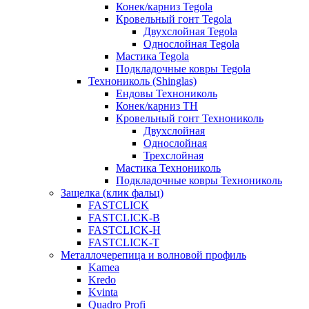
Конек/карниз Tegola
Кровельный гонт Tegola
Двухслойная Tegola
Однослойная Tegola
Мастика Tegola
Подкладочные ковры Tegola
Технониколь (Shinglas)
Ендовы Технониколь
Конек/карниз ТН
Кровельный гонт Технониколь
Двухслойная
Однослойная
Трехслойная
Мастика Технониколь
Подкладочные ковры Технониколь
Защелка (клик фальц)
FASTCLICK
FASTCLICK-B
FASTCLICK-H
FASTCLICK-T
Металлочерепица и волновой профиль
Kamea
Kredo
Kvinta
Quadro Profi