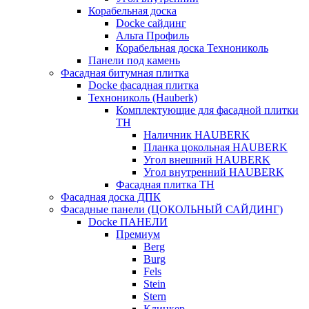
Корабельная доска
Docke сайдинг
Альта Профиль
Корабельная доска Технониколь
Панели под камень
Фасадная битумная плитка
Docke фасадная плитка
Технониколь (Hauberk)
Комплектующие для фасадной плитки
ТН
Наличник HAUBERK
Планка цокольная HAUBERK
Угол внешний HAUBERK
Угол внутренний HAUBERK
Фасадная плитка ТН
Фасадная доска ДПК
Фасадные панели (ЦОКОЛЬНЫЙ САЙДИНГ)
Docke ПАНЕЛИ
Премиум
Berg
Burg
Fels
Stein
Stern
Клинкер