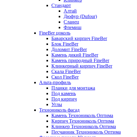
Стандарт
Алтай
Дюфур (Dufour)
Сланец
Флемиш
FineBer цоколь
Баварский кирпич FineBer
Блок FineBer
Доломит FineBer
Камень дикий FineBer
Камень природный FineBer
Клинкерный кирпич FineBer
Скала FineBer
Скол FineBer
Альта-профиль
Планки для монтажа
Под камень
Под кирпич
Углы
Технониколь фасад
Камень Технониколь Оптима
Кирпич Технониколь Оптима
Клинкер Технониколь Оптима
Песчанник Технониколь Оптима