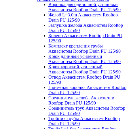
Воронка для одиночной установки
Аквасистем Rooftop Drain PU 125/90
Желоб L=3.0m Аквасистем Rooftop
Drain PU 125/90
Заглушка желоба Аквасистем Rooftop
Drain PU 125/90
Колено Аквасистем Rooftop Drain PU
125/90
Комплект крепления трубы
Аквасистем Rooftop Drain PU 125/90
Крюк длинный усиленный
Аквасистем Rooftop Drain PU 125/90
Крюк короткий усиленный
Аквасистем Rooftop Drain PU 125/90
Отвод Аквасистем Rooftop Drain PU
125/90
Приемная воронка Аквасистем Rooftop
Drain PU 125/90
Соединитель желоба Аквасистем
Rooftop Drain PU 125/90
Соединитель труб Аквасистем Rooftop
Drain PU 125/90
Тройник трубы Аквасистем Rooftop
Drain PU 125/90
Труба L=1.0m Аквасистем Rooftop