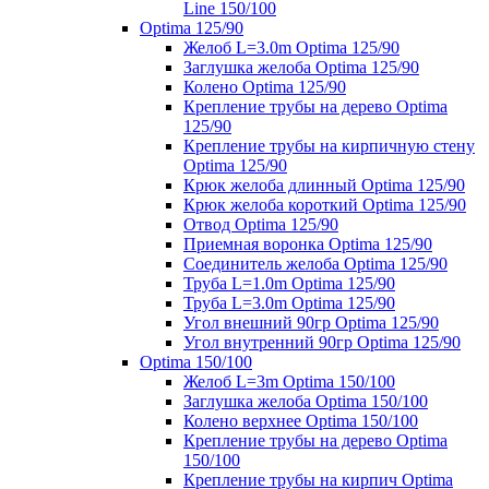
Line 150/100
Optima 125/90
Желоб L=3.0m Optima 125/90
Заглушка желоба Optima 125/90
Колено Optima 125/90
Крепление трубы на дерево Optima
125/90
Крепление трубы на кирпичную стену
Optima 125/90
Крюк желоба длинный Optima 125/90
Крюк желоба короткий Optima 125/90
Отвод Optima 125/90
Приемная воронка Optima 125/90
Соединитель желоба Optima 125/90
Труба L=1.0m Optima 125/90
Труба L=3.0m Optima 125/90
Угол внешний 90гр Optima 125/90
Угол внутренний 90гр Optima 125/90
Optima 150/100
Желоб L=3m Optima 150/100
Заглушка желоба Optima 150/100
Колено верхнее Optima 150/100
Крепление трубы на дерево Optima
150/100
Крепление трубы на кирпич Optima