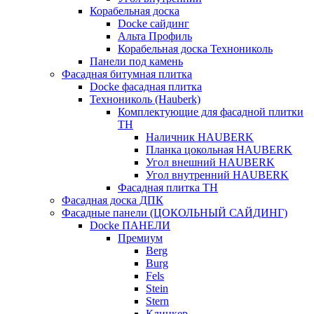
Корабельная доска
Docke сайдинг
Альта Профиль
Корабельная доска Технониколь
Панели под камень
Фасадная битумная плитка
Docke фасадная плитка
Технониколь (Hauberk)
Комплектующие для фасадной плитки
ТН
Наличник HAUBERK
Планка цокольная HAUBERK
Угол внешний HAUBERK
Угол внутренний HAUBERK
Фасадная плитка ТН
Фасадная доска ДПК
Фасадные панели (ЦОКОЛЬНЫЙ САЙДИНГ)
Docke ПАНЕЛИ
Премиум
Berg
Burg
Fels
Stein
Stern
Клинкер