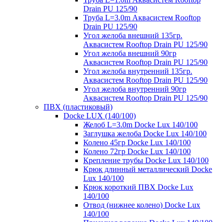
Drain PU 125/90
Труба L=3.0m Аквасистем Rooftop
Drain PU 125/90
Угол желоба внешний 135гр.
Аквасистем Rooftop Drain PU 125/90
Угол желоба внешний 90гр
Аквасистем Rooftop Drain PU 125/90
Угол желоба внутренний 135гр.
Аквасистем Rooftop Drain PU 125/90
Угол желоба внутренний 90гр
Аквасистем Rooftop Drain PU 125/90
ПВХ (пластиковый)
Docke LUX (140/100)
Желоб L=3.0m Docke Lux 140/100
Заглушка желоба Docke Lux 140/100
Колено 45гр Docke Lux 140/100
Колено 72гр Docke Lux 140/100
Крепление трубы Docke Lux 140/100
Крюк длинный металлический Docke
Lux 140/100
Крюк короткий ПВХ Docke Lux
140/100
Отвод (нижнее колено) Docke Lux
140/100