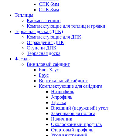
СПК 6мм
СПК 8мм
Теплицы
Каркасы теплиц
Комплектующие для теплиц и грядки
Террасная доска (ДПК)
Комплектующие для ДПК
Ограждения ДПК
Ступени ДПК
Террасная доска
Фасады
Виниловый сайдинг
БлокХаус
Брус
Вертикальный сайдинг
Комплектующие для сайдинга
H-профиль
J-профиль
J-фаска
Внешний (наружный) угол
Завершающая полоса
Наличник
Околооконный профиль
Стартовый профиль
Угол внутренний