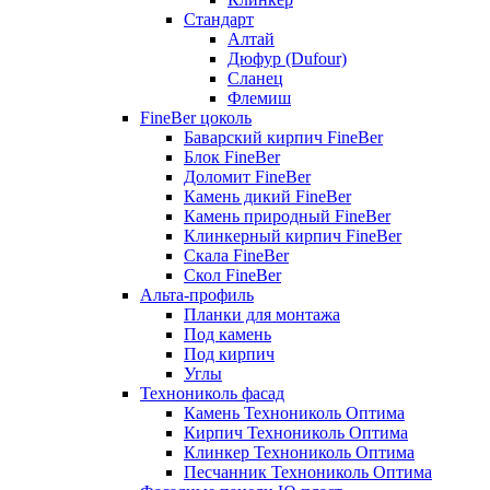
Стандарт
Алтай
Дюфур (Dufour)
Сланец
Флемиш
FineBer цоколь
Баварский кирпич FineBer
Блок FineBer
Доломит FineBer
Камень дикий FineBer
Камень природный FineBer
Клинкерный кирпич FineBer
Скала FineBer
Скол FineBer
Альта-профиль
Планки для монтажа
Под камень
Под кирпич
Углы
Технониколь фасад
Камень Технониколь Оптима
Кирпич Технониколь Оптима
Клинкер Технониколь Оптима
Песчанник Технониколь Оптима