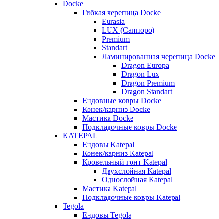
Docke
Гибкая черепица Docke
Eurasia
LUX (Саппоро)
Premium
Standart
Ламинированная черепица Docke
Dragon Europa
Dragon Lux
Dragon Premium
Dragon Standart
Ендовные ковры Docke
Конек/карниз Docke
Мастика Docke
Подкладочные ковры Docke
KATEPAL
Ендовы Katepal
Конек/карниз Katepal
Кровельный гонт Katepal
Двухслойная Katepal
Однослойная Katepal
Мастика Katepal
Подкладочные ковры Katepal
Tegola
Ендовы Tegola