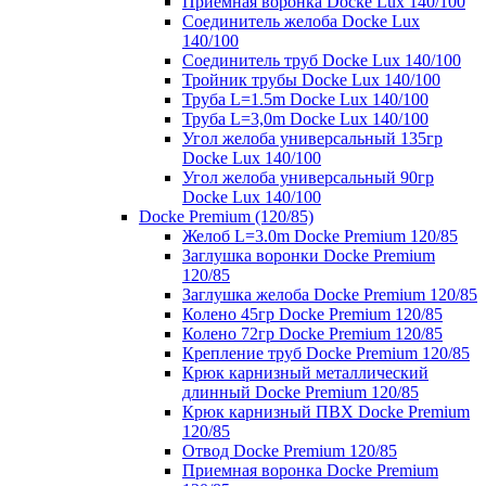
Приемная воронка Docke Lux 140/100
Соединитель желоба Docke Lux
140/100
Соединитель труб Docke Lux 140/100
Тройник трубы Docke Lux 140/100
Труба L=1.5m Docke Lux 140/100
Труба L=3,0m Docke Lux 140/100
Угол желоба универсальный 135гр
Docke Lux 140/100
Угол желоба универсальный 90гр
Docke Lux 140/100
Docke Premium (120/85)
Желоб L=3.0m Docke Premium 120/85
Заглушка воронки Docke Premium
120/85
Заглушка желоба Docke Premium 120/85
Колено 45гр Docke Premium 120/85
Колено 72гр Docke Premium 120/85
Крепление труб Docke Premium 120/85
Крюк карнизный металлический
длинный Docke Premium 120/85
Крюк карнизный ПВХ Docke Premium
120/85
Отвод Docke Premium 120/85
Приемная воронка Docke Premium