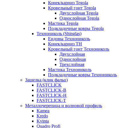
Конек/карниз Tegola
Кровельный гонт Tegola
Двухслойная Tegola
Однослойная Tegola
Мастика Tegola
Подкладочные ковры Tegola
Технониколь (Shinglas)
Ендовы Технониколь
Конек/карниз ТН
Кровельный гонт Технониколь
Двухслойная
Однослойная
Трехслойная
Мастика Технониколь
Подкладочные ковры Технониколь
Защелка (клик фальц)
FASTCLICK
FASTCLICK-B
FASTCLICK-H
FASTCLICK-T
Металлочерепица и волновой профиль
Kamea
Kredo
Kvinta
Quadro Profi