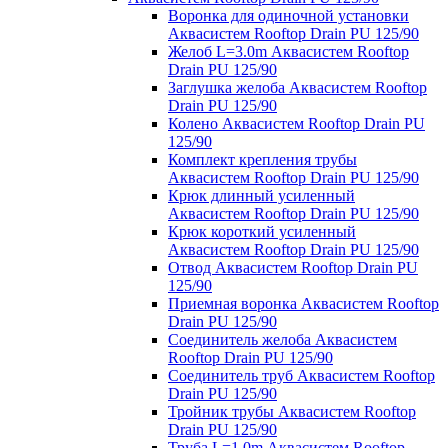
Воронка для одиночной установки
Аквасистем Rooftop Drain PU 125/90
Желоб L=3.0m Аквасистем Rooftop
Drain PU 125/90
Заглушка желоба Аквасистем Rooftop
Drain PU 125/90
Колено Аквасистем Rooftop Drain PU
125/90
Комплект крепления трубы
Аквасистем Rooftop Drain PU 125/90
Крюк длинный усиленный
Аквасистем Rooftop Drain PU 125/90
Крюк короткий усиленный
Аквасистем Rooftop Drain PU 125/90
Отвод Аквасистем Rooftop Drain PU
125/90
Приемная воронка Аквасистем Rooftop
Drain PU 125/90
Соединитель желоба Аквасистем
Rooftop Drain PU 125/90
Соединитель труб Аквасистем Rooftop
Drain PU 125/90
Тройник трубы Аквасистем Rooftop
Drain PU 125/90
Труба L=1.0m Аквасистем Rooftop