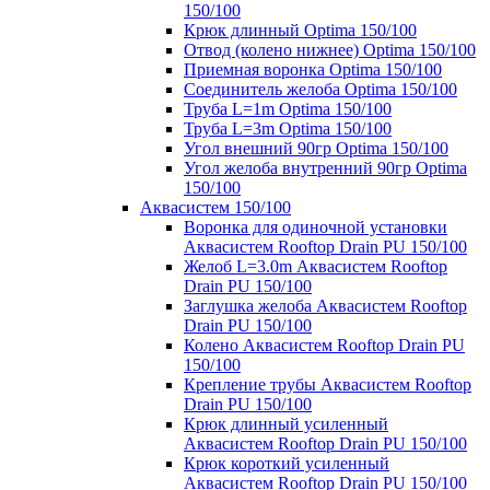
150/100
Крюк длинный Optima 150/100
Отвод (колено нижнее) Optima 150/100
Приемная воронка Optima 150/100
Соединитель желоба Optima 150/100
Труба L=1m Optima 150/100
Труба L=3m Optima 150/100
Угол внешний 90гр Optima 150/100
Угол желоба внутренний 90гр Optima
150/100
Аквасистем 150/100
Воронка для одиночной установки
Аквасистем Rooftop Drain PU 150/100
Желоб L=3.0m Аквасистем Rooftop
Drain PU 150/100
Заглушка желоба Аквасистем Rooftop
Drain PU 150/100
Колено Аквасистем Rooftop Drain PU
150/100
Крепление трубы Аквасистем Rooftop
Drain PU 150/100
Крюк длинный усиленный
Аквасистем Rooftop Drain PU 150/100
Крюк короткий усиленный
Аквасистем Rooftop Drain PU 150/100