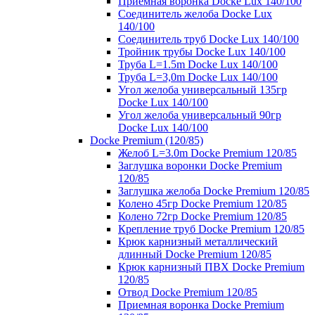
Приемная воронка Docke Lux 140/100
Соединитель желоба Docke Lux
140/100
Соединитель труб Docke Lux 140/100
Тройник трубы Docke Lux 140/100
Труба L=1.5m Docke Lux 140/100
Труба L=3,0m Docke Lux 140/100
Угол желоба универсальный 135гр
Docke Lux 140/100
Угол желоба универсальный 90гр
Docke Lux 140/100
Docke Premium (120/85)
Желоб L=3.0m Docke Premium 120/85
Заглушка воронки Docke Premium
120/85
Заглушка желоба Docke Premium 120/85
Колено 45гр Docke Premium 120/85
Колено 72гр Docke Premium 120/85
Крепление труб Docke Premium 120/85
Крюк карнизный металлический
длинный Docke Premium 120/85
Крюк карнизный ПВХ Docke Premium
120/85
Отвод Docke Premium 120/85
Приемная воронка Docke Premium