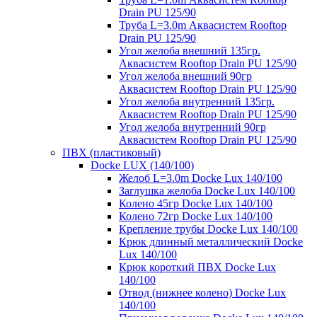
Drain PU 125/90
Труба L=3.0m Аквасистем Rooftop
Drain PU 125/90
Угол желоба внешний 135гр.
Аквасистем Rooftop Drain PU 125/90
Угол желоба внешний 90гр
Аквасистем Rooftop Drain PU 125/90
Угол желоба внутренний 135гр.
Аквасистем Rooftop Drain PU 125/90
Угол желоба внутренний 90гр
Аквасистем Rooftop Drain PU 125/90
ПВХ (пластиковый)
Docke LUX (140/100)
Желоб L=3.0m Docke Lux 140/100
Заглушка желоба Docke Lux 140/100
Колено 45гр Docke Lux 140/100
Колено 72гр Docke Lux 140/100
Крепление трубы Docke Lux 140/100
Крюк длинный металлический Docke
Lux 140/100
Крюк короткий ПВХ Docke Lux
140/100
Отвод (нижнее колено) Docke Lux
140/100