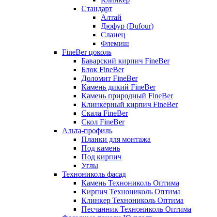
Стандарт
Алтай
Дюфур (Dufour)
Сланец
Флемиш
FineBer цоколь
Баварский кирпич FineBer
Блок FineBer
Доломит FineBer
Камень дикий FineBer
Камень природный FineBer
Клинкерный кирпич FineBer
Скала FineBer
Скол FineBer
Альта-профиль
Планки для монтажа
Под камень
Под кирпич
Углы
Технониколь фасад
Камень Технониколь Оптима
Кирпич Технониколь Оптима
Клинкер Технониколь Оптима
Песчанник Технониколь Оптима