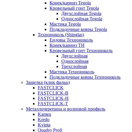
Конек/карниз Tegola
Кровельный гонт Tegola
Двухслойная Tegola
Однослойная Tegola
Мастика Tegola
Подкладочные ковры Tegola
Технониколь (Shinglas)
Ендовы Технониколь
Конек/карниз ТН
Кровельный гонт Технониколь
Двухслойная
Однослойная
Трехслойная
Мастика Технониколь
Подкладочные ковры Технониколь
Защелка (клик фальц)
FASTCLICK
FASTCLICK-B
FASTCLICK-H
FASTCLICK-T
Металлочерепица и волновой профиль
Kamea
Kredo
Kvinta
Quadro Profi