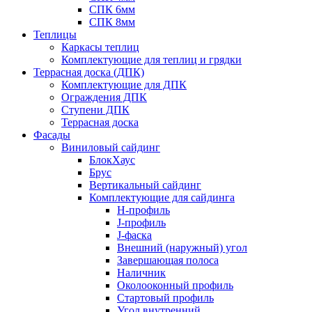
СПК 6мм
СПК 8мм
Теплицы
Каркасы теплиц
Комплектующие для теплиц и грядки
Террасная доска (ДПК)
Комплектующие для ДПК
Ограждения ДПК
Ступени ДПК
Террасная доска
Фасады
Виниловый сайдинг
БлокХаус
Брус
Вертикальный сайдинг
Комплектующие для сайдинга
H-профиль
J-профиль
J-фаска
Внешний (наружный) угол
Завершающая полоса
Наличник
Околооконный профиль
Стартовый профиль
Угол внутренний