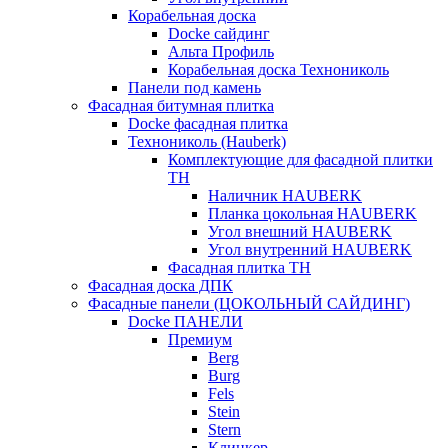
Корабельная доска
Docke сайдинг
Альта Профиль
Корабельная доска Технониколь
Панели под камень
Фасадная битумная плитка
Docke фасадная плитка
Технониколь (Hauberk)
Комплектующие для фасадной плитки
ТН
Наличник HAUBERK
Планка цокольная HAUBERK
Угол внешний HAUBERK
Угол внутренний HAUBERK
Фасадная плитка ТН
Фасадная доска ДПК
Фасадные панели (ЦОКОЛЬНЫЙ САЙДИНГ)
Docke ПАНЕЛИ
Премиум
Berg
Burg
Fels
Stein
Stern
Клинкер