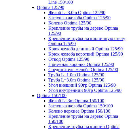
Line 150/100
Optima 125/90
Желоб L=3.0m Optima 125/90
Заглушка желоба Optima 125/90
Колено Optima 125/90
Крепление трубы на дерево Optima
125/90
Крепление трубы на кирпичную стену
Optima 125/90
Крюк желоба длинный Optima 125/90
Крюк желоба короткий Optima 125/90
Отвод Optima 125/90
Приемная воронка Optima 125/90
Соединитель желоба Optima 125/90
Труба L=1.0m Optima 125/90
Труба L=3.0m Optima 125/90
Угол внешний 90гр Optima 125/90
Угол внутренний 90гр Optima 125/90
Optima 150/100
Желоб L=3m Optima 150/100
Заглушка желоба Optima 150/100
Колено верхнее Optima 150/100
Крепление трубы на дерево Optima
150/100
Крепление трубы на кирпич Optima