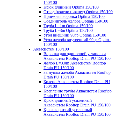
150/100
Крюк длинный Optima 150/100
Отвод (колено нижнее) Optima 150/100
Приемная воронка Optima 150/100
Соединитель желоба Optima 150/100
Труба L=1m Optima 150/100
Труба L=3m Optima 150/100
Угол внешний 90гр Optima 150/100
Угол желоба внутренний 90гр Optima
150/100
Аквасистем 150/100
Воронка для одиночной установки
Аквасистем Rooftop Drain PU 150/100
Желоб L=3.0m Аквасистем Rooftop
Drain PU 150/100
Заглушка желоба Аквасистем Rooftop
Drain PU 150/100
Колено Аквасистем Rooftop Drain PU
150/100
Крепление трубы Аквасистем Rooftop
Drain PU 150/100
Крюк длинный усиленный
Аквасистем Rooftop Drain PU 150/100
Крюк короткий усиленный
Аквасистем Rooftop Drain PU 150/100