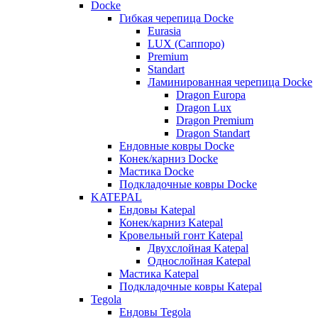
Docke
Гибкая черепица Docke
Eurasia
LUX (Саппоро)
Premium
Standart
Ламинированная черепица Docke
Dragon Europa
Dragon Lux
Dragon Premium
Dragon Standart
Ендовные ковры Docke
Конек/карниз Docke
Мастика Docke
Подкладочные ковры Docke
KATEPAL
Ендовы Katepal
Конек/карниз Katepal
Кровельный гонт Katepal
Двухслойная Katepal
Однослойная Katepal
Мастика Katepal
Подкладочные ковры Katepal
Tegola
Ендовы Tegola