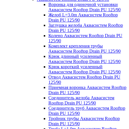
Воронка для одиночной установки
Аквасистем Rooftop Drain PU 125/90
Желоб L=3.0m Аквасистем Rooftop
Drain PU 125/90
Заглушка желоба Аквасистем Rooftop
Drain PU 125/90
Колено Аквасистем Rooftop Drain PU
125/90
Комплект крепления трубы
Аквасистем Rooftop Drain PU 125/90
Крюк длинный усиленный
Аквасистем Rooftop Drain PU 125/90
Крюк короткий усиленный
Аквасистем Rooftop Drain PU 125/90
Отвод Аквасистем Rooftop Drain PU
125/90
Приемная воронка Аквасистем Rooftop
Drain PU 125/90
Соединитель желоба Аквасистем
Rooftop Drain PU 125/90
Соединитель труб Аквасистем Rooftop
Drain PU 125/90
Тройник трубы Аквасистем Rooftop
Drain PU 125/90
Труба L=1.0m Аквасистем Rooftop