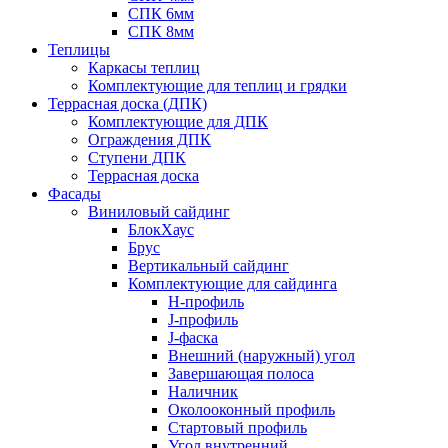
СПК 6мм
СПК 8мм
Теплицы
Каркасы теплиц
Комплектующие для теплиц и грядки
Террасная доска (ДПК)
Комплектующие для ДПК
Ограждения ДПК
Ступени ДПК
Террасная доска
Фасады
Виниловый сайдинг
БлокХаус
Брус
Вертикальный сайдинг
Комплектующие для сайдинга
H-профиль
J-профиль
J-фаска
Внешний (наружный) угол
Завершающая полоса
Наличник
Околооконный профиль
Стартовый профиль
Угол внутренний