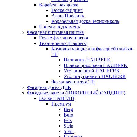
Корабельная доска
Docke сайдинг
Альта Профиль
Корабельная доска Технониколь
Панели под камень
Фасадная битумная плитка
Docke фасадная плитка
Технониколь (Hauberk)
Комплектующие для фасадной плитки
ТН
Наличник HAUBERK
Планка цокольная HAUBERK
Угол внешний HAUBERK
Угол внутренний HAUBERK
Фасадная плитка ТН
Фасадная доска ДПК
Фасадные панели (ЦОКОЛЬНЫЙ САЙДИНГ)
Docke ПАНЕЛИ
Премиум
Berg
Burg
Fels
Stein
Stern
Клинкер