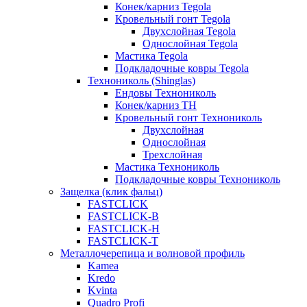
Конек/карниз Tegola
Кровельный гонт Tegola
Двухслойная Tegola
Однослойная Tegola
Мастика Tegola
Подкладочные ковры Tegola
Технониколь (Shinglas)
Ендовы Технониколь
Конек/карниз ТН
Кровельный гонт Технониколь
Двухслойная
Однослойная
Трехслойная
Мастика Технониколь
Подкладочные ковры Технониколь
Защелка (клик фальц)
FASTCLICK
FASTCLICK-B
FASTCLICK-H
FASTCLICK-T
Металлочерепица и волновой профиль
Kamea
Kredo
Kvinta
Quadro Profi