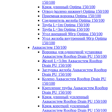
150/100
Крюк длинный Optima 150/100
Отвод (колено нижнее) Optima 150/100
Приемная воронка Optima 150/100
Соединитель желоба Optima 150/100
Труба L=1m Optima 150/100
Труба L=3m Optima 150/100
Угол внешний 90гр Optima 150/100
Угол желоба внутренний 90гр Optima
150/100
Аквасистем 150/100
Воронка для одиночной установки
Аквасистем Rooftop Drain PU 150/100
Желоб L=3.0m Аквасистем Rooftop
Drain PU 150/100
Заглушка желоба Аквасистем Rooftop
Drain PU 150/100
Колено Аквасистем Rooftop Drain PU
150/100
Крепление трубы Аквасистем Rooftop
Drain PU 150/100
Крюк длинный усиленный
Аквасистем Rooftop Drain PU 150/100
Крюк короткий усиленный
Аквасистем Rooftop Drain PU 150/100