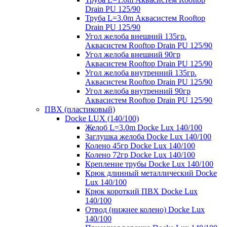
Drain PU 125/90
Труба L=3.0m Аквасистем Rooftop
Drain PU 125/90
Угол желоба внешний 135гр.
Аквасистем Rooftop Drain PU 125/90
Угол желоба внешний 90гр
Аквасистем Rooftop Drain PU 125/90
Угол желоба внутренний 135гр.
Аквасистем Rooftop Drain PU 125/90
Угол желоба внутренний 90гр
Аквасистем Rooftop Drain PU 125/90
ПВХ (пластиковый)
Docke LUX (140/100)
Желоб L=3.0m Docke Lux 140/100
Заглушка желоба Docke Lux 140/100
Колено 45гр Docke Lux 140/100
Колено 72гр Docke Lux 140/100
Крепление трубы Docke Lux 140/100
Крюк длинный металлический Docke
Lux 140/100
Крюк короткий ПВХ Docke Lux
140/100
Отвод (нижнее колено) Docke Lux
140/100