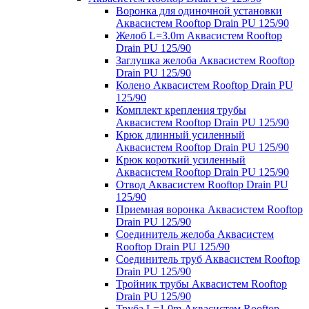
Воронка для одиночной установки
Аквасистем Rooftop Drain PU 125/90
Желоб L=3.0m Аквасистем Rooftop
Drain PU 125/90
Заглушка желоба Аквасистем Rooftop
Drain PU 125/90
Колено Аквасистем Rooftop Drain PU
125/90
Комплект крепления трубы
Аквасистем Rooftop Drain PU 125/90
Крюк длинный усиленный
Аквасистем Rooftop Drain PU 125/90
Крюк короткий усиленный
Аквасистем Rooftop Drain PU 125/90
Отвод Аквасистем Rooftop Drain PU
125/90
Приемная воронка Аквасистем Rooftop
Drain PU 125/90
Соединитель желоба Аквасистем
Rooftop Drain PU 125/90
Соединитель труб Аквасистем Rooftop
Drain PU 125/90
Тройник трубы Аквасистем Rooftop
Drain PU 125/90
Труба L=1.0m Аквасистем Rooftop