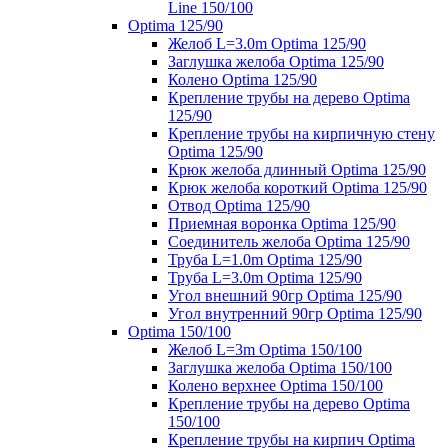
Line 150/100
Optima 125/90
Желоб L=3.0m Optima 125/90
Заглушка желоба Optima 125/90
Колено Optima 125/90
Крепление трубы на дерево Optima
125/90
Крепление трубы на кирпичную стену
Optima 125/90
Крюк желоба длинный Optima 125/90
Крюк желоба короткий Optima 125/90
Отвод Optima 125/90
Приемная воронка Optima 125/90
Соединитель желоба Optima 125/90
Труба L=1.0m Optima 125/90
Труба L=3.0m Optima 125/90
Угол внешний 90гр Optima 125/90
Угол внутренний 90гр Optima 125/90
Optima 150/100
Желоб L=3m Optima 150/100
Заглушка желоба Optima 150/100
Колено верхнее Optima 150/100
Крепление трубы на дерево Optima
150/100
Крепление трубы на кирпич Optima