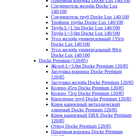
Приемная воронка Docke Lux 140/100
Соединитель желоба Docke Lux
140/100
Соединитель труб Docke Lux 140/100
Тройник трубы Docke Lux 140/100
Труба L=1.5m Docke Lux 140/100
Труба L=3,0m Docke Lux 140/100
Угол желоба универсальный 135гр
Docke Lux 140/100
Угол желоба универсальный 90гр
Docke Lux 140/100
Docke Premium (120/85)
Желоб L=3.0m Docke Premium 120/85
Заглушка воронки Docke Premium
120/85
Заглушка желоба Docke Premium 120/85
Колено 45гр Docke Premium 120/85
Колено 72гр Docke Premium 120/85
Крепление труб Docke Premium 120/85
Крюк карнизный металлический
длинный Docke Premium 120/85
Крюк карнизный ПВХ Docke Premium
120/85
Отвод Docke Premium 120/85
Приемная воронка Docke Premium