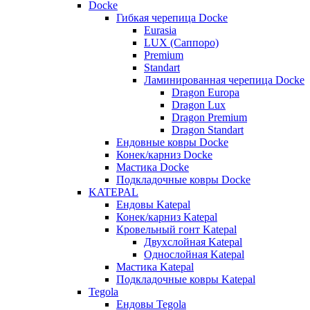
Docke
Гибкая черепица Docke
Eurasia
LUX (Саппоро)
Premium
Standart
Ламинированная черепица Docke
Dragon Europa
Dragon Lux
Dragon Premium
Dragon Standart
Ендовные ковры Docke
Конек/карниз Docke
Мастика Docke
Подкладочные ковры Docke
KATEPAL
Ендовы Katepal
Конек/карниз Katepal
Кровельный гонт Katepal
Двухслойная Katepal
Однослойная Katepal
Мастика Katepal
Подкладочные ковры Katepal
Tegola
Ендовы Tegola