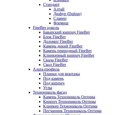
Стандарт
Алтай
Дюфур (Dufour)
Сланец
Флемиш
FineBer цоколь
Баварский кирпич FineBer
Блок FineBer
Доломит FineBer
Камень дикий FineBer
Камень природный FineBer
Клинкерный кирпич FineBer
Скала FineBer
Скол FineBer
Альта-профиль
Планки для монтажа
Под камень
Под кирпич
Углы
Технониколь фасад
Камень Технониколь Оптима
Кирпич Технониколь Оптима
Клинкер Технониколь Оптима
Песчанник Технониколь Оптима