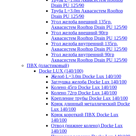
Drain PU 125/90
Труба L=3.0m Аквасистем Rooftop
Drain PU 125/90
Угол желоба внешний 135гр.
Аквасистем Rooftop Drain PU 125/90
Угол желоба внешний 90гр
Аквасистем Rooftop Drain PU 125/90
Угол желоба внутренний 135гр.
Аквасистем Rooftop Drain PU 125/90
Угол желоба внутренний 90гр
Аквасистем Rooftop Drain PU 125/90
ПВХ (пластиковый)
Docke LUX (140/100)
Желоб L=3.0m Docke Lux 140/100
Заглушка желоба Docke Lux 140/100
Колено 45гр Docke Lux 140/100
Колено 72гр Docke Lux 140/100
Крепление трубы Docke Lux 140/100
Крюк длинный металлический Docke
Lux 140/100
Крюк короткий ПВХ Docke Lux
140/100
Отвод (нижнее колено) Docke Lux
140/100