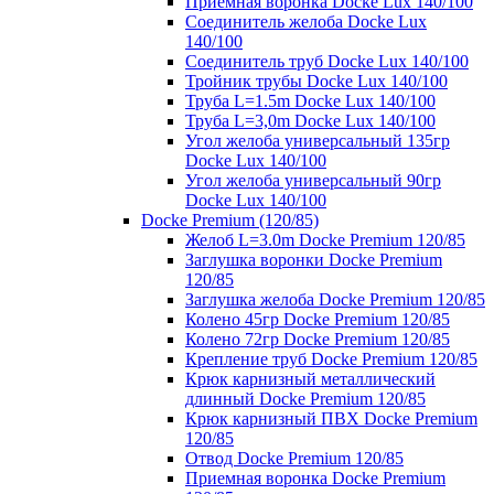
Приемная воронка Docke Lux 140/100
Соединитель желоба Docke Lux
140/100
Соединитель труб Docke Lux 140/100
Тройник трубы Docke Lux 140/100
Труба L=1.5m Docke Lux 140/100
Труба L=3,0m Docke Lux 140/100
Угол желоба универсальный 135гр
Docke Lux 140/100
Угол желоба универсальный 90гр
Docke Lux 140/100
Docke Premium (120/85)
Желоб L=3.0m Docke Premium 120/85
Заглушка воронки Docke Premium
120/85
Заглушка желоба Docke Premium 120/85
Колено 45гр Docke Premium 120/85
Колено 72гр Docke Premium 120/85
Крепление труб Docke Premium 120/85
Крюк карнизный металлический
длинный Docke Premium 120/85
Крюк карнизный ПВХ Docke Premium
120/85
Отвод Docke Premium 120/85
Приемная воронка Docke Premium