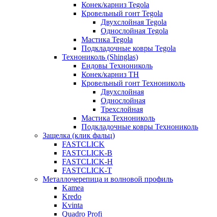
Конек/карниз Tegola
Кровельный гонт Tegola
Двухслойная Tegola
Однослойная Tegola
Мастика Tegola
Подкладочные ковры Tegola
Технониколь (Shinglas)
Ендовы Технониколь
Конек/карниз ТН
Кровельный гонт Технониколь
Двухслойная
Однослойная
Трехслойная
Мастика Технониколь
Подкладочные ковры Технониколь
Защелка (клик фальц)
FASTCLICK
FASTCLICK-B
FASTCLICK-H
FASTCLICK-T
Металлочерепица и волновой профиль
Kamea
Kredo
Kvinta
Quadro Profi