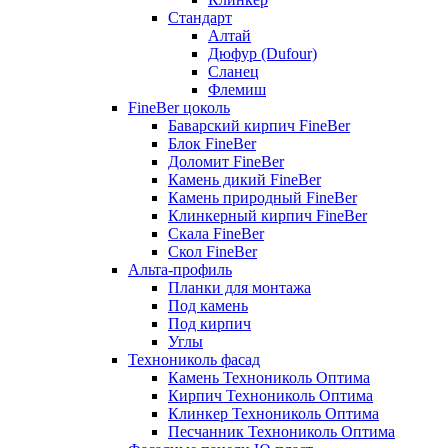
Стандарт
Алтай
Дюфур (Dufour)
Сланец
Флемиш
FineBer цоколь
Баварский кирпич FineBer
Блок FineBer
Доломит FineBer
Камень дикий FineBer
Камень природный FineBer
Клинкерный кирпич FineBer
Скала FineBer
Скол FineBer
Альта-профиль
Планки для монтажа
Под камень
Под кирпич
Углы
Технониколь фасад
Камень Технониколь Оптима
Кирпич Технониколь Оптима
Клинкер Технониколь Оптима
Песчанник Технониколь Оптима