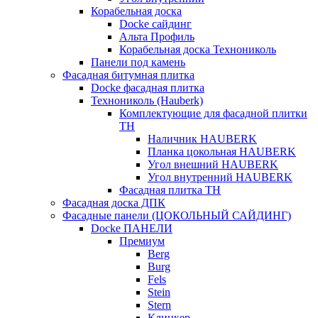
Корабельная доска
Docke сайдинг
Альта Профиль
Корабельная доска Технониколь
Панели под камень
Фасадная битумная плитка
Docke фасадная плитка
Технониколь (Hauberk)
Комплектующие для фасадной плитки
ТН
Наличник HAUBERK
Планка цокольная HAUBERK
Угол внешний HAUBERK
Угол внутренний HAUBERK
Фасадная плитка ТН
Фасадная доска ДПК
Фасадные панели (ЦОКОЛЬНЫЙ САЙДИНГ)
Docke ПАНЕЛИ
Премиум
Berg
Burg
Fels
Stein
Stern
Клинкер