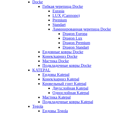
Docke
Гибкая черепица Docke
Eurasia
LUX (Саппоро)
Premium
Standart
Ламинированная черепица Docke
Dragon Europa
Dragon Lux
Dragon Premium
Dragon Standart
Ендовные ковры Docke
Конек/карниз Docke
Мастика Docke
Подкладочные ковры Docke
KATEPAL
Ендовы Katepal
Конек/карниз Katepal
Кровельный гонт Katepal
Двухслойная Katepal
Однослойная Katepal
Мастика Katepal
Подкладочные ковры Katepal
Tegola
Ендовы Tegola