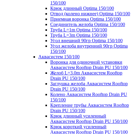
150/100
Крюк длинный Optima 150/100
Отвод (колено нижнее) Optima 150/100
Приемная воронка Optima 150/100
Соединитель желоба Optima 150/100
Труба L=1m Optima 150/100
Труба L=3m Optima 150/100
Угол внешний 90гр Optima 150/100
Угол желоба внутренний 90гр Optima
150/100
Аквасистем 150/100
Воронка для одиночной установки
Аквасистем Rooftop Drain PU 150/100
Желоб L=3.0m Аквасистем Rooftop
Drain PU 150/100
Заглушка желоба Аквасистем Rooftop
Drain PU 150/100
Колено Аквасистем Rooftop Drain PU
150/100
Крепление трубы Аквасистем Rooftop
Drain PU 150/100
Крюк длинный усиленный
Аквасистем Rooftop Drain PU 150/100
Крюк короткий усиленный
Аквасистем Rooftop Drain PU 150/100