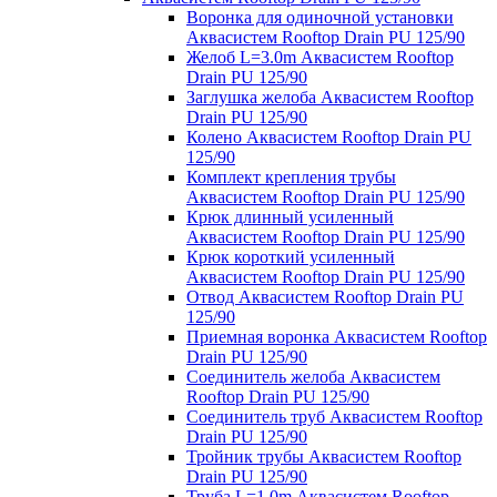
Воронка для одиночной установки
Аквасистем Rooftop Drain PU 125/90
Желоб L=3.0m Аквасистем Rooftop
Drain PU 125/90
Заглушка желоба Аквасистем Rooftop
Drain PU 125/90
Колено Аквасистем Rooftop Drain PU
125/90
Комплект крепления трубы
Аквасистем Rooftop Drain PU 125/90
Крюк длинный усиленный
Аквасистем Rooftop Drain PU 125/90
Крюк короткий усиленный
Аквасистем Rooftop Drain PU 125/90
Отвод Аквасистем Rooftop Drain PU
125/90
Приемная воронка Аквасистем Rooftop
Drain PU 125/90
Соединитель желоба Аквасистем
Rooftop Drain PU 125/90
Соединитель труб Аквасистем Rooftop
Drain PU 125/90
Тройник трубы Аквасистем Rooftop
Drain PU 125/90
Труба L=1.0m Аквасистем Rooftop