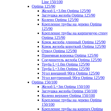
Line 150/100
Optima 125/90
Желоб L=3.0m Optima 125/90
Заглушка желоба Optima 125/90
Колено Optima 125/90
Крепление трубы на дерево Optima
125/90
Крепление трубы на кирпичную стену
Optima 125/90
Крюк желоба длинный Optima 125/90
Крюк желоба короткий Optima 125/90
Отвод Optima 125/90
Приемная воронка Optima 125/90
Соединитель желоба Optima 125/90
Труба L=1.0m Optima 125/90
Труба L=3.0m Optima 125/90
Угол внешний 90гр Optima 125/90
Угол внутренний 90гр Optima 125/90
Optima 150/100
Желоб L=3m Optima 150/100
Заглушка желоба Optima 150/100
Колено верхнее Optima 150/100
Крепление трубы на дерево Optima
150/100
Крепление трубы на кирпич Optima