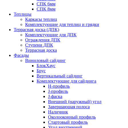
СПК 6мм
СПК 8мм
Теплицы
Каркасы теплиц
Комплектующие для теплиц и грядки
Террасная доска (ДПК)
Комплектующие для ДПК
Ограждения ДПК
Ступени ДПК
Террасная доска
Фасады
Виниловый сайдинг
БлокХаус
Брус
Вертикальный сайдинг
Комплектующие для сайдинга
H-профиль
J-профиль
J-фаска
Внешний (наружный) угол
Завершающая полоса
Наличник
Околооконный профиль
Стартовый профиль
Угол внутренний