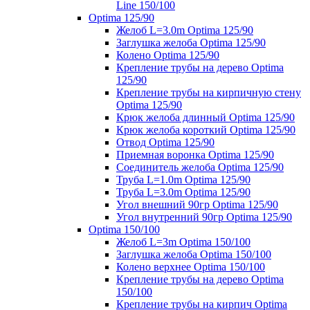
Line 150/100
Optima 125/90
Желоб L=3.0m Optima 125/90
Заглушка желоба Optima 125/90
Колено Optima 125/90
Крепление трубы на дерево Optima
125/90
Крепление трубы на кирпичную стену
Optima 125/90
Крюк желоба длинный Optima 125/90
Крюк желоба короткий Optima 125/90
Отвод Optima 125/90
Приемная воронка Optima 125/90
Соединитель желоба Optima 125/90
Труба L=1.0m Optima 125/90
Труба L=3.0m Optima 125/90
Угол внешний 90гр Optima 125/90
Угол внутренний 90гр Optima 125/90
Optima 150/100
Желоб L=3m Optima 150/100
Заглушка желоба Optima 150/100
Колено верхнее Optima 150/100
Крепление трубы на дерево Optima
150/100
Крепление трубы на кирпич Optima