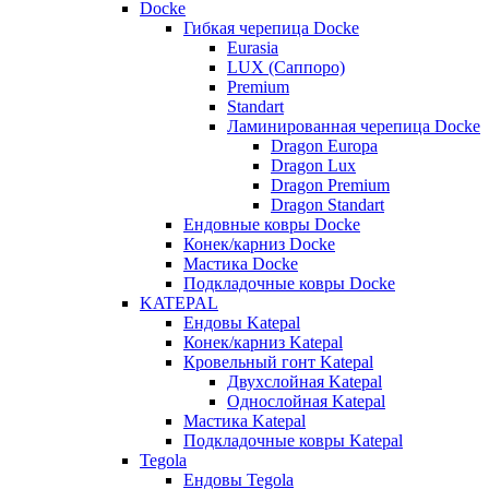
Docke
Гибкая черепица Docke
Eurasia
LUX (Саппоро)
Premium
Standart
Ламинированная черепица Docke
Dragon Europa
Dragon Lux
Dragon Premium
Dragon Standart
Ендовные ковры Docke
Конек/карниз Docke
Мастика Docke
Подкладочные ковры Docke
KATEPAL
Ендовы Katepal
Конек/карниз Katepal
Кровельный гонт Katepal
Двухслойная Katepal
Однослойная Katepal
Мастика Katepal
Подкладочные ковры Katepal
Tegola
Ендовы Tegola