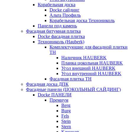
Корабельная доска
Docke сайдинг
Альта Профиль
Корабельная доска Технониколь
Панели под камень
Фасадная битумная плитка
Docke фасадная плитка
Технониколь (Hauberk)
Комплектующие для фасадной плитки
ТН
Наличник HAUBERK
Планка цокольная HAUBERK
Угол внешний HAUBERK
Угол внутренний HAUBERK
Фасадная плитка ТН
Фасадная доска ДПК
Фасадные панели (ЦОКОЛЬНЫЙ САЙДИНГ)
Docke ПАНЕЛИ
Премиум
Berg
Burg
Fels
Stein
Stern
Клинкер