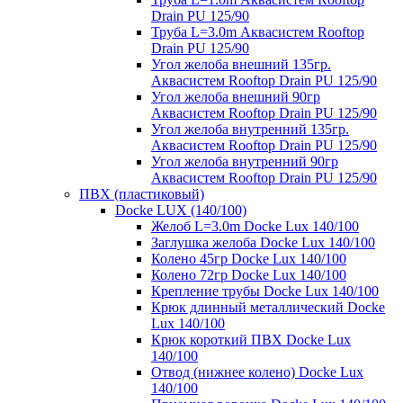
Drain PU 125/90
Труба L=3.0m Аквасистем Rooftop
Drain PU 125/90
Угол желоба внешний 135гр.
Аквасистем Rooftop Drain PU 125/90
Угол желоба внешний 90гр
Аквасистем Rooftop Drain PU 125/90
Угол желоба внутренний 135гр.
Аквасистем Rooftop Drain PU 125/90
Угол желоба внутренний 90гр
Аквасистем Rooftop Drain PU 125/90
ПВХ (пластиковый)
Docke LUX (140/100)
Желоб L=3.0m Docke Lux 140/100
Заглушка желоба Docke Lux 140/100
Колено 45гр Docke Lux 140/100
Колено 72гр Docke Lux 140/100
Крепление трубы Docke Lux 140/100
Крюк длинный металлический Docke
Lux 140/100
Крюк короткий ПВХ Docke Lux
140/100
Отвод (нижнее колено) Docke Lux
140/100