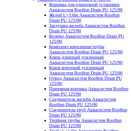
Воронка для одиночной установки
Аквасистем Rooftop Drain PU 125/90
Желоб L=3.0m Аквасистем Rooftop
Drain PU 125/90
Заглушка желоба Аквасистем Rooftop
Drain PU 125/90
Колено Аквасистем Rooftop Drain PU
125/90
Комплект крепления трубы
Аквасистем Rooftop Drain PU 125/90
Крюк длинный усиленный
Аквасистем Rooftop Drain PU 125/90
Крюк короткий усиленный
Аквасистем Rooftop Drain PU 125/90
Отвод Аквасистем Rooftop Drain PU
125/90
Приемная воронка Аквасистем Rooftop
Drain PU 125/90
Соединитель желоба Аквасистем
Rooftop Drain PU 125/90
Соединитель труб Аквасистем Rooftop
Drain PU 125/90
Тройник трубы Аквасистем Rooftop
Drain PU 125/90
Труба L=1.0m Аквасистем Rooftop