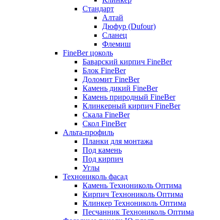
Стандарт
Алтай
Дюфур (Dufour)
Сланец
Флемиш
FineBer цоколь
Баварский кирпич FineBer
Блок FineBer
Доломит FineBer
Камень дикий FineBer
Камень природный FineBer
Клинкерный кирпич FineBer
Скала FineBer
Скол FineBer
Альта-профиль
Планки для монтажа
Под камень
Под кирпич
Углы
Технониколь фасад
Камень Технониколь Оптима
Кирпич Технониколь Оптима
Клинкер Технониколь Оптима
Песчанник Технониколь Оптима