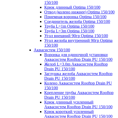
150/100
Крюк длинный Optima 150/100
Отвод (колено нижнее) Optima 150/100
Приемная воронка Optima 150/100
Соединитель желоба Optima 150/100
Труба L=1m Optima 150/100
Труба L=3m Optima 150/100
Угол внешний 90гр Optima 150/100
Угол желоба внутренний 90гр Optima
150/100
Аквасистем 150/100
Воронка для одиночной установки
Аквасистем Rooftop Drain PU 150/100
Желоб L=3.0m Аквасистем Rooftop
Drain PU 150/100
Заглушка желоба Аквасистем Rooftop
Drain PU 150/100
Колено Аквасистем Rooftop Drain PU
150/100
Крепление трубы Аквасистем Rooftop
Drain PU 150/100
Крюк длинный усиленный
Аквасистем Rooftop Drain PU 150/100
Крюк короткий усиленный
Аквасистем Rooftop Drain PU 150/100