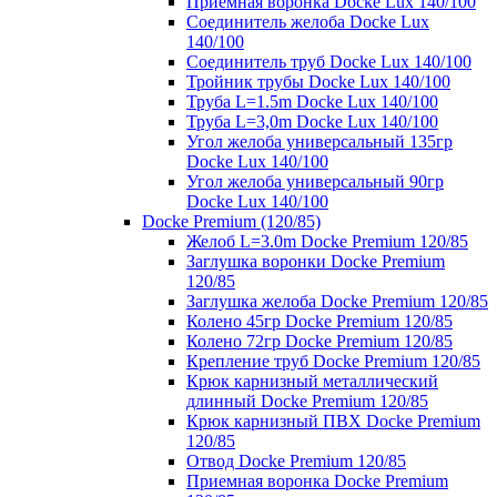
Приемная воронка Docke Lux 140/100
Соединитель желоба Docke Lux
140/100
Соединитель труб Docke Lux 140/100
Тройник трубы Docke Lux 140/100
Труба L=1.5m Docke Lux 140/100
Труба L=3,0m Docke Lux 140/100
Угол желоба универсальный 135гр
Docke Lux 140/100
Угол желоба универсальный 90гр
Docke Lux 140/100
Docke Premium (120/85)
Желоб L=3.0m Docke Premium 120/85
Заглушка воронки Docke Premium
120/85
Заглушка желоба Docke Premium 120/85
Колено 45гр Docke Premium 120/85
Колено 72гр Docke Premium 120/85
Крепление труб Docke Premium 120/85
Крюк карнизный металлический
длинный Docke Premium 120/85
Крюк карнизный ПВХ Docke Premium
120/85
Отвод Docke Premium 120/85
Приемная воронка Docke Premium