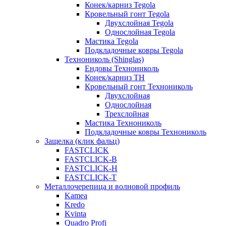
Конек/карниз Tegola
Кровельный гонт Tegola
Двухслойная Tegola
Однослойная Tegola
Мастика Tegola
Подкладочные ковры Tegola
Технониколь (Shinglas)
Ендовы Технониколь
Конек/карниз ТН
Кровельный гонт Технониколь
Двухслойная
Однослойная
Трехслойная
Мастика Технониколь
Подкладочные ковры Технониколь
Защелка (клик фальц)
FASTCLICK
FASTCLICK-B
FASTCLICK-H
FASTCLICK-T
Металлочерепица и волновой профиль
Kamea
Kredo
Kvinta
Quadro Profi