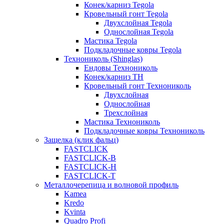
Конек/карниз Tegola
Кровельный гонт Tegola
Двухслойная Tegola
Однослойная Tegola
Мастика Tegola
Подкладочные ковры Tegola
Технониколь (Shinglas)
Ендовы Технониколь
Конек/карниз ТН
Кровельный гонт Технониколь
Двухслойная
Однослойная
Трехслойная
Мастика Технониколь
Подкладочные ковры Технониколь
Защелка (клик фальц)
FASTCLICK
FASTCLICK-B
FASTCLICK-H
FASTCLICK-T
Металлочерепица и волновой профиль
Kamea
Kredo
Kvinta
Quadro Profi