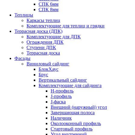
СПК 6мм
СПК 8мм
Теплицы
Каркасы теплиц
Комплектующие для теплиц и грядки
Террасная доска (ДПК)
Комплектующие для ДПК
Ограждения ДПК
Ступени ДПК
Террасная доска
Фасады
Виниловый сайдинг
БлокХаус
Брус
Вертикальный сайдинг
Комплектующие для сайдинга
H-профиль
J-профиль
J-фаска
Внешний (наружный) угол
Завершающая полоса
Наличник
Околооконный профиль
Стартовый профиль
Угол внутренний