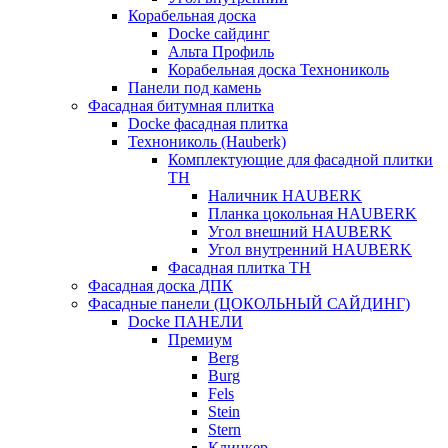
Корабельная доска
Docke сайдинг
Альта Профиль
Корабельная доска Технониколь
Панели под камень
Фасадная битумная плитка
Docke фасадная плитка
Технониколь (Hauberk)
Комплектующие для фасадной плитки
ТН
Наличник HAUBERK
Планка цокольная HAUBERK
Угол внешний HAUBERK
Угол внутренний HAUBERK
Фасадная плитка ТН
Фасадная доска ДПК
Фасадные панели (ЦОКОЛЬНЫЙ САЙДИНГ)
Docke ПАНЕЛИ
Премиум
Berg
Burg
Fels
Stein
Stern
Клинкер