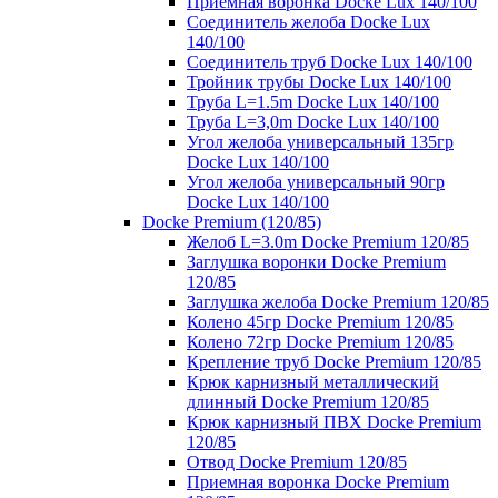
Приемная воронка Docke Lux 140/100
Соединитель желоба Docke Lux
140/100
Соединитель труб Docke Lux 140/100
Тройник трубы Docke Lux 140/100
Труба L=1.5m Docke Lux 140/100
Труба L=3,0m Docke Lux 140/100
Угол желоба универсальный 135гр
Docke Lux 140/100
Угол желоба универсальный 90гр
Docke Lux 140/100
Docke Premium (120/85)
Желоб L=3.0m Docke Premium 120/85
Заглушка воронки Docke Premium
120/85
Заглушка желоба Docke Premium 120/85
Колено 45гр Docke Premium 120/85
Колено 72гр Docke Premium 120/85
Крепление труб Docke Premium 120/85
Крюк карнизный металлический
длинный Docke Premium 120/85
Крюк карнизный ПВХ Docke Premium
120/85
Отвод Docke Premium 120/85
Приемная воронка Docke Premium