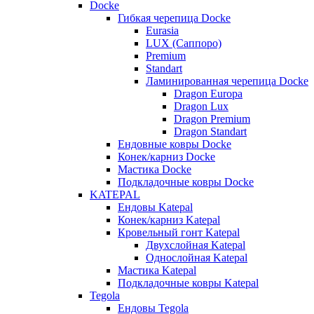
Docke
Гибкая черепица Docke
Eurasia
LUX (Саппоро)
Premium
Standart
Ламинированная черепица Docke
Dragon Europa
Dragon Lux
Dragon Premium
Dragon Standart
Ендовные ковры Docke
Конек/карниз Docke
Мастика Docke
Подкладочные ковры Docke
KATEPAL
Ендовы Katepal
Конек/карниз Katepal
Кровельный гонт Katepal
Двухслойная Katepal
Однослойная Katepal
Мастика Katepal
Подкладочные ковры Katepal
Tegola
Ендовы Tegola