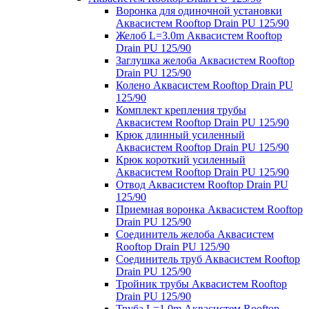
Воронка для одиночной установки
Аквасистем Rooftop Drain PU 125/90
Желоб L=3.0m Аквасистем Rooftop
Drain PU 125/90
Заглушка желоба Аквасистем Rooftop
Drain PU 125/90
Колено Аквасистем Rooftop Drain PU
125/90
Комплект крепления трубы
Аквасистем Rooftop Drain PU 125/90
Крюк длинный усиленный
Аквасистем Rooftop Drain PU 125/90
Крюк короткий усиленный
Аквасистем Rooftop Drain PU 125/90
Отвод Аквасистем Rooftop Drain PU
125/90
Приемная воронка Аквасистем Rooftop
Drain PU 125/90
Соединитель желоба Аквасистем
Rooftop Drain PU 125/90
Соединитель труб Аквасистем Rooftop
Drain PU 125/90
Тройник трубы Аквасистем Rooftop
Drain PU 125/90
Труба L=1.0m Аквасистем Rooftop