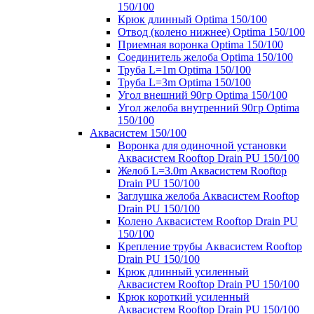
150/100
Крюк длинный Optima 150/100
Отвод (колено нижнее) Optima 150/100
Приемная воронка Optima 150/100
Соединитель желоба Optima 150/100
Труба L=1m Optima 150/100
Труба L=3m Optima 150/100
Угол внешний 90гр Optima 150/100
Угол желоба внутренний 90гр Optima
150/100
Аквасистем 150/100
Воронка для одиночной установки
Аквасистем Rooftop Drain PU 150/100
Желоб L=3.0m Аквасистем Rooftop
Drain PU 150/100
Заглушка желоба Аквасистем Rooftop
Drain PU 150/100
Колено Аквасистем Rooftop Drain PU
150/100
Крепление трубы Аквасистем Rooftop
Drain PU 150/100
Крюк длинный усиленный
Аквасистем Rooftop Drain PU 150/100
Крюк короткий усиленный
Аквасистем Rooftop Drain PU 150/100