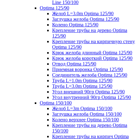
Line 150/100
Optima 125/90
Желоб L=3.0m Optima 125/90
Заглушка желоба Optima 125/90
Колено Optima 125/90
Крепление трубы на дерево Optima
125/90
Крепление трубы на кирпичную стену
Optima 125/90
Крюк желоба длинный Optima 125/90
Крюк желоба короткий Optima 125/90
Отвод Optima 125/90
Приемная воронка Optima 125/90
Соединитель желоба Optima 125/90
Труба L=1.0m Optima 125/90
Труба L=3.0m Optima 125/90
Угол внешний 90гр Optima 125/90
Угол внутренний 90гр Optima 125/90
Optima 150/100
Желоб L=3m Optima 150/100
Заглушка желоба Optima 150/100
Колено верхнее Optima 150/100
Крепление трубы на дерево Optima
150/100
Крепление трубы на кирпич Optima