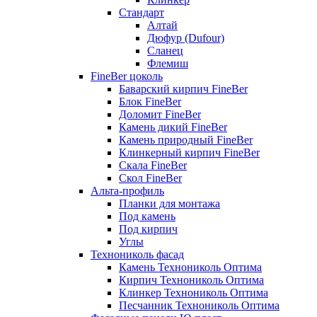
Стандарт
Алтай
Дюфур (Dufour)
Сланец
Флемиш
FineBer цоколь
Баварский кирпич FineBer
Блок FineBer
Доломит FineBer
Камень дикий FineBer
Камень природный FineBer
Клинкерный кирпич FineBer
Скала FineBer
Скол FineBer
Альта-профиль
Планки для монтажа
Под камень
Под кирпич
Углы
Технониколь фасад
Камень Технониколь Оптима
Кирпич Технониколь Оптима
Клинкер Технониколь Оптима
Песчанник Технониколь Оптима