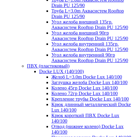
Drain PU 125/90
Труба L=3.0m Аквасистем Rooftop
Drain PU 125/90
Угол желоба внешний 135гр.
Аквасистем Rooftop Drain PU 125/90
Угол желоба внешний 90гр
Аквасистем Rooftop Drain PU 125/90
Угол желоба внутренний 135гр.
Аквасистем Rooftop Drain PU 125/90
Угол желоба внутренний 90гр
Аквасистем Rooftop Drain PU 125/90
ПВХ (пластиковый)
Docke LUX (140/100)
Желоб L=3.0m Docke Lux 140/100
Заглушка желоба Docke Lux 140/100
Колено 45гр Docke Lux 140/100
Колено 72гр Docke Lux 140/100
Крепление трубы Docke Lux 140/100
Крюк длинный металлический Docke
Lux 140/100
Крюк короткий ПВХ Docke Lux
140/100
Отвод (нижнее колено) Docke Lux
140/100