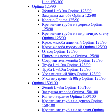
Line 150/100
Optima 125/90
Желоб L=3.0m Optima 125/90
Заглушка желоба Optima 125/90
Колено Optima 125/90
Крепление трубы на дерево Optima
125/90
Крепление трубы на кирпичную стену
Optima 125/90
Крюк желоба длинный Optima 125/90
Крюк желоба короткий Optima 125/90
Отвод Optima 125/90
Приемная воронка Optima 125/90
Соединитель желоба Optima 125/90
Труба L=1.0m Optima 125/90
Труба L=3.0m Optima 125/90
Угол внешний 90гр Optima 125/90
Угол внутренний 90гр Optima 125/90
Optima 150/100
Желоб L=3m Optima 150/100
Заглушка желоба Optima 150/100
Колено верхнее Optima 150/100
Крепление трубы на дерево Optima
150/100
Крепление трубы на кирпич Optima