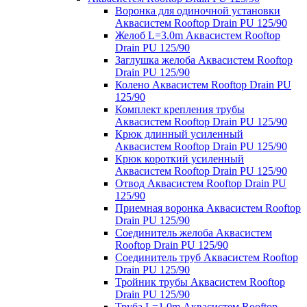
Воронка для одиночной установки
Аквасистем Rooftop Drain PU 125/90
Желоб L=3.0m Аквасистем Rooftop
Drain PU 125/90
Заглушка желоба Аквасистем Rooftop
Drain PU 125/90
Колено Аквасистем Rooftop Drain PU
125/90
Комплект крепления трубы
Аквасистем Rooftop Drain PU 125/90
Крюк длинный усиленный
Аквасистем Rooftop Drain PU 125/90
Крюк короткий усиленный
Аквасистем Rooftop Drain PU 125/90
Отвод Аквасистем Rooftop Drain PU
125/90
Приемная воронка Аквасистем Rooftop
Drain PU 125/90
Соединитель желоба Аквасистем
Rooftop Drain PU 125/90
Соединитель труб Аквасистем Rooftop
Drain PU 125/90
Тройник трубы Аквасистем Rooftop
Drain PU 125/90
Труба L=1.0m Аквасистем Rooftop