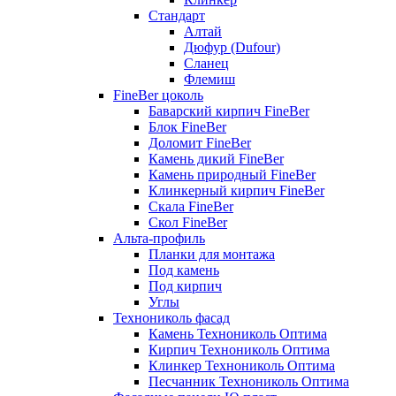
Стандарт
Алтай
Дюфур (Dufour)
Сланец
Флемиш
FineBer цоколь
Баварский кирпич FineBer
Блок FineBer
Доломит FineBer
Камень дикий FineBer
Камень природный FineBer
Клинкерный кирпич FineBer
Скала FineBer
Скол FineBer
Альта-профиль
Планки для монтажа
Под камень
Под кирпич
Углы
Технониколь фасад
Камень Технониколь Оптима
Кирпич Технониколь Оптима
Клинкер Технониколь Оптима
Песчанник Технониколь Оптима