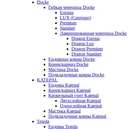
Docke
Гибкая черепица Docke
Eurasia
LUX (Саппоро)
Premium
Standart
Ламинированная черепица Docke
Dragon Europa
Dragon Lux
Dragon Premium
Dragon Standart
Ендовные ковры Docke
Конек/карниз Docke
Мастика Docke
Подкладочные ковры Docke
KATEPAL
Ендовы Katepal
Конек/карниз Katepal
Кровельный гонт Katepal
Двухслойная Katepal
Однослойная Katepal
Мастика Katepal
Подкладочные ковры Katepal
Tegola
Ендовы Tegola