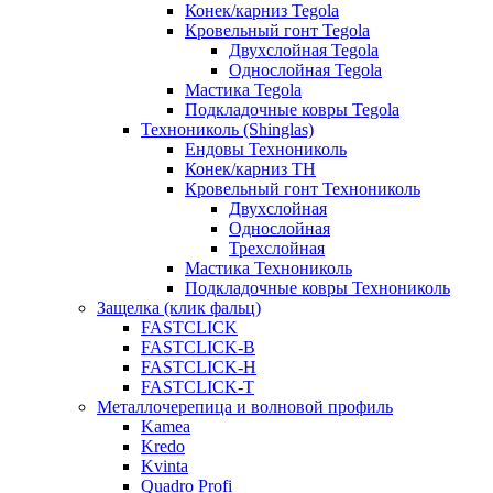
Конек/карниз Tegola
Кровельный гонт Tegola
Двухслойная Tegola
Однослойная Tegola
Мастика Tegola
Подкладочные ковры Tegola
Технониколь (Shinglas)
Ендовы Технониколь
Конек/карниз ТН
Кровельный гонт Технониколь
Двухслойная
Однослойная
Трехслойная
Мастика Технониколь
Подкладочные ковры Технониколь
Защелка (клик фальц)
FASTCLICK
FASTCLICK-B
FASTCLICK-H
FASTCLICK-T
Металлочерепица и волновой профиль
Kamea
Kredo
Kvinta
Quadro Profi