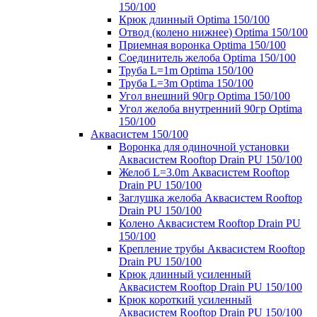
150/100
Крюк длинный Optima 150/100
Отвод (колено нижнее) Optima 150/100
Приемная воронка Optima 150/100
Соединитель желоба Optima 150/100
Труба L=1m Optima 150/100
Труба L=3m Optima 150/100
Угол внешний 90гр Optima 150/100
Угол желоба внутренний 90гр Optima
150/100
Аквасистем 150/100
Воронка для одиночной установки
Аквасистем Rooftop Drain PU 150/100
Желоб L=3.0m Аквасистем Rooftop
Drain PU 150/100
Заглушка желоба Аквасистем Rooftop
Drain PU 150/100
Колено Аквасистем Rooftop Drain PU
150/100
Крепление трубы Аквасистем Rooftop
Drain PU 150/100
Крюк длинный усиленный
Аквасистем Rooftop Drain PU 150/100
Крюк короткий усиленный
Аквасистем Rooftop Drain PU 150/100