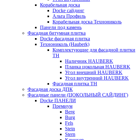
Корабельная доска
Docke сайдинг
Альта Профиль
Корабельная доска Технониколь
Панели под камень
Фасадная битумная плитка
Docke фасадная плитка
Технониколь (Hauberk)
Комплектующие для фасадной плитки
ТН
Наличник HAUBERK
Планка цокольная HAUBERK
Угол внешний HAUBERK
Угол внутренний HAUBERK
Фасадная плитка ТН
Фасадная доска ДПК
Фасадные панели (ЦОКОЛЬНЫЙ САЙДИНГ)
Docke ПАНЕЛИ
Премиум
Berg
Burg
Fels
Stein
Stern
Клинкер