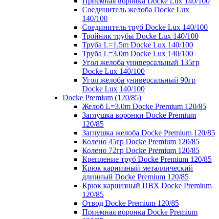
Приемная воронка Docke Lux 140/100
Соединитель желоба Docke Lux
140/100
Соединитель труб Docke Lux 140/100
Тройник трубы Docke Lux 140/100
Труба L=1.5m Docke Lux 140/100
Труба L=3,0m Docke Lux 140/100
Угол желоба универсальный 135гр
Docke Lux 140/100
Угол желоба универсальный 90гр
Docke Lux 140/100
Docke Premium (120/85)
Желоб L=3.0m Docke Premium 120/85
Заглушка воронки Docke Premium
120/85
Заглушка желоба Docke Premium 120/85
Колено 45гр Docke Premium 120/85
Колено 72гр Docke Premium 120/85
Крепление труб Docke Premium 120/85
Крюк карнизный металлический
длинный Docke Premium 120/85
Крюк карнизный ПВХ Docke Premium
120/85
Отвод Docke Premium 120/85
Приемная воронка Docke Premium