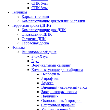
СПК 6мм
СПК 8мм
Теплицы
Каркасы теплиц
Комплектующие для теплиц и грядки
Террасная доска (ДПК)
Комплектующие для ДПК
Ограждения ДПК
Ступени ДПК
Террасная доска
Фасады
Виниловый сайдинг
БлокХаус
Брус
Вертикальный сайдинг
Комплектующие для сайдинга
H-профиль
J-профиль
J-фаска
Внешний (наружный) угол
Завершающая полоса
Наличник
Околооконный профиль
Стартовый профиль
Угол внутренний