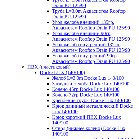
Drain PU 125/90
Труба L=3.0m Аквасистем Rooftop
Drain PU 125/90
Угол желоба внешний 135гр.
Аквасистем Rooftop Drain PU 125/90
Угол желоба внешний 90гр
Аквасистем Rooftop Drain PU 125/90
Угол желоба внутренний 135гр.
Аквасистем Rooftop Drain PU 125/90
Угол желоба внутренний 90гр
Аквасистем Rooftop Drain PU 125/90
ПВХ (пластиковый)
Docke LUX (140/100)
Желоб L=3.0m Docke Lux 140/100
Заглушка желоба Docke Lux 140/100
Колено 45гр Docke Lux 140/100
Колено 72гр Docke Lux 140/100
Крепление трубы Docke Lux 140/100
Крюк длинный металлический Docke
Lux 140/100
Крюк короткий ПВХ Docke Lux
140/100
Отвод (нижнее колено) Docke Lux
140/100