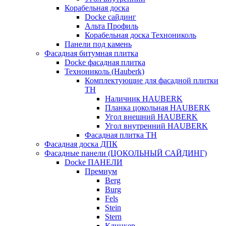
Корабельная доска
Docke сайдинг
Альта Профиль
Корабельная доска Технониколь
Панели под камень
Фасадная битумная плитка
Docke фасадная плитка
Технониколь (Hauberk)
Комплектующие для фасадной плитки
ТН
Наличник HAUBERK
Планка цокольная HAUBERK
Угол внешний HAUBERK
Угол внутренний HAUBERK
Фасадная плитка ТН
Фасадная доска ДПК
Фасадные панели (ЦОКОЛЬНЫЙ САЙДИНГ)
Docke ПАНЕЛИ
Премиум
Berg
Burg
Fels
Stein
Stern
Клинкер