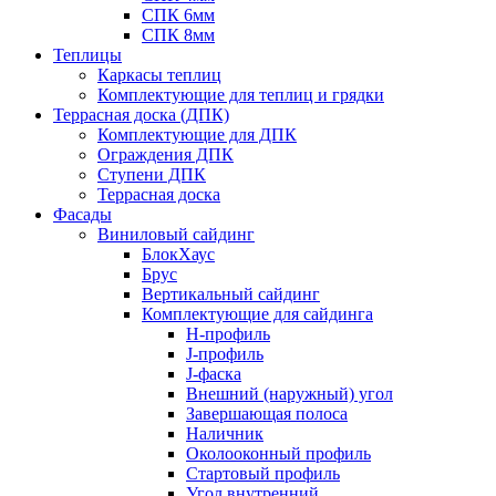
СПК 6мм
СПК 8мм
Теплицы
Каркасы теплиц
Комплектующие для теплиц и грядки
Террасная доска (ДПК)
Комплектующие для ДПК
Ограждения ДПК
Ступени ДПК
Террасная доска
Фасады
Виниловый сайдинг
БлокХаус
Брус
Вертикальный сайдинг
Комплектующие для сайдинга
H-профиль
J-профиль
J-фаска
Внешний (наружный) угол
Завершающая полоса
Наличник
Околооконный профиль
Стартовый профиль
Угол внутренний