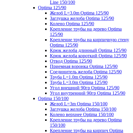
Line 150/100
Optima 125/90
Желоб L=3.0m Optima 125/90
Заглушка желоба Optima 125/90
Колено Optima 125/90
Крепление трубы на дерево Optima
125/90
Крепление трубы на кирпичную стену
Optima 125/90
Крюк желоба длинный Optima 125/90
Крюк желоба короткий Optima 125/90
Отвод Optima 125/90
Приемная воронка Optima 125/90
Соединитель желоба Optima 125/90
Труба L=1.0m Optima 125/90
Труба L=3.0m Optima 125/90
Угол внешний 90гр Optima 125/90
Угол внутренний 90гр Optima 125/90
Optima 150/100
Желоб L=3m Optima 150/100
Заглушка желоба Optima 150/100
Колено верхнее Optima 150/100
Крепление трубы на дерево Optima
150/100
Крепление трубы на кирпич Optima