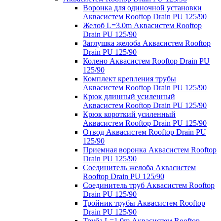
Воронка для одиночной установки
Аквасистем Rooftop Drain PU 125/90
Желоб L=3.0m Аквасистем Rooftop
Drain PU 125/90
Заглушка желоба Аквасистем Rooftop
Drain PU 125/90
Колено Аквасистем Rooftop Drain PU
125/90
Комплект крепления трубы
Аквасистем Rooftop Drain PU 125/90
Крюк длинный усиленный
Аквасистем Rooftop Drain PU 125/90
Крюк короткий усиленный
Аквасистем Rooftop Drain PU 125/90
Отвод Аквасистем Rooftop Drain PU
125/90
Приемная воронка Аквасистем Rooftop
Drain PU 125/90
Соединитель желоба Аквасистем
Rooftop Drain PU 125/90
Соединитель труб Аквасистем Rooftop
Drain PU 125/90
Тройник трубы Аквасистем Rooftop
Drain PU 125/90
Труба L=1.0m Аквасистем Rooftop