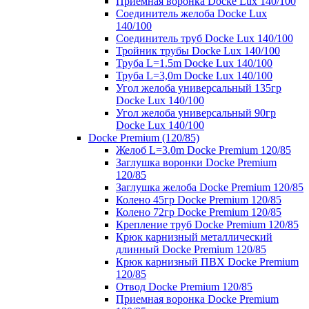
Приемная воронка Docke Lux 140/100
Соединитель желоба Docke Lux
140/100
Соединитель труб Docke Lux 140/100
Тройник трубы Docke Lux 140/100
Труба L=1.5m Docke Lux 140/100
Труба L=3,0m Docke Lux 140/100
Угол желоба универсальный 135гр
Docke Lux 140/100
Угол желоба универсальный 90гр
Docke Lux 140/100
Docke Premium (120/85)
Желоб L=3.0m Docke Premium 120/85
Заглушка воронки Docke Premium
120/85
Заглушка желоба Docke Premium 120/85
Колено 45гр Docke Premium 120/85
Колено 72гр Docke Premium 120/85
Крепление труб Docke Premium 120/85
Крюк карнизный металлический
длинный Docke Premium 120/85
Крюк карнизный ПВХ Docke Premium
120/85
Отвод Docke Premium 120/85
Приемная воронка Docke Premium