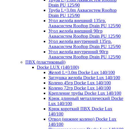
Drain PU 125/90
Труба L=3.0m Аквасистем Rooftop
Drain PU 125/90
Угол желоба внешний 135гр.
Аквасистем Rooftop Drain PU 125/90
Угол желоба внешний 90гр
Аквасистем Rooftop Drain PU 125/90
Угол желоба внутренний 135гр.
Аквасистем Rooftop Drain PU 125/90
Угол желоба внутренний 90гр
Аквасистем Rooftop Drain PU 125/90
ПВХ (пластиковый)
Docke LUX (140/100)
Желоб L=3.0m Docke Lux 140/100
Заглушка желоба Docke Lux 140/100
Колено 45гр Docke Lux 140/100
Колено 72гр Docke Lux 140/100
Крепление трубы Docke Lux 140/100
Крюк длинный металлический Docke
Lux 140/100
Крюк короткий ПВХ Docke Lux
140/100
Отвод (нижнее колено) Docke Lux
140/100