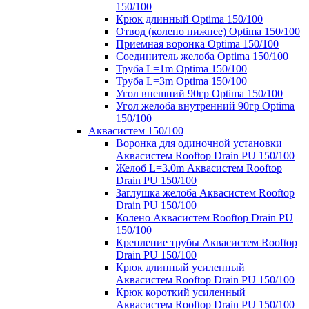
150/100
Крюк длинный Optima 150/100
Отвод (колено нижнее) Optima 150/100
Приемная воронка Optima 150/100
Соединитель желоба Optima 150/100
Труба L=1m Optima 150/100
Труба L=3m Optima 150/100
Угол внешний 90гр Optima 150/100
Угол желоба внутренний 90гр Optima
150/100
Аквасистем 150/100
Воронка для одиночной установки
Аквасистем Rooftop Drain PU 150/100
Желоб L=3.0m Аквасистем Rooftop
Drain PU 150/100
Заглушка желоба Аквасистем Rooftop
Drain PU 150/100
Колено Аквасистем Rooftop Drain PU
150/100
Крепление трубы Аквасистем Rooftop
Drain PU 150/100
Крюк длинный усиленный
Аквасистем Rooftop Drain PU 150/100
Крюк короткий усиленный
Аквасистем Rooftop Drain PU 150/100