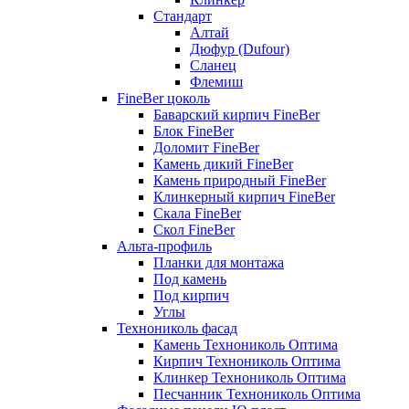
Стандарт
Алтай
Дюфур (Dufour)
Сланец
Флемиш
FineBer цоколь
Баварский кирпич FineBer
Блок FineBer
Доломит FineBer
Камень дикий FineBer
Камень природный FineBer
Клинкерный кирпич FineBer
Скала FineBer
Скол FineBer
Альта-профиль
Планки для монтажа
Под камень
Под кирпич
Углы
Технониколь фасад
Камень Технониколь Оптима
Кирпич Технониколь Оптима
Клинкер Технониколь Оптима
Песчанник Технониколь Оптима