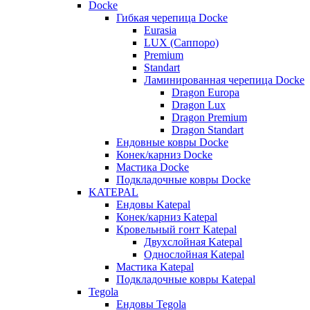
Docke
Гибкая черепица Docke
Eurasia
LUX (Саппоро)
Premium
Standart
Ламинированная черепица Docke
Dragon Europa
Dragon Lux
Dragon Premium
Dragon Standart
Ендовные ковры Docke
Конек/карниз Docke
Мастика Docke
Подкладочные ковры Docke
KATEPAL
Ендовы Katepal
Конек/карниз Katepal
Кровельный гонт Katepal
Двухслойная Katepal
Однослойная Katepal
Мастика Katepal
Подкладочные ковры Katepal
Tegola
Ендовы Tegola