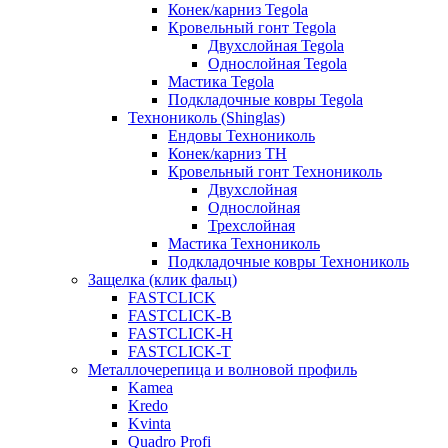
Конек/карниз Tegola
Кровельный гонт Tegola
Двухслойная Tegola
Однослойная Tegola
Мастика Tegola
Подкладочные ковры Tegola
Технониколь (Shinglas)
Ендовы Технониколь
Конек/карниз ТН
Кровельный гонт Технониколь
Двухслойная
Однослойная
Трехслойная
Мастика Технониколь
Подкладочные ковры Технониколь
Защелка (клик фальц)
FASTCLICK
FASTCLICK-B
FASTCLICK-H
FASTCLICK-T
Металлочерепица и волновой профиль
Kamea
Kredo
Kvinta
Quadro Profi