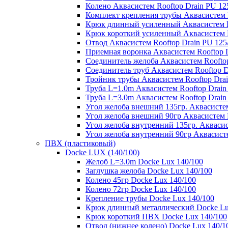
Колено Аквасистем Rooftop Drain PU 12
Комплект крепления трубы Аквасистем R
Крюк длинный усиленный Аквасистем Ro
Крюк короткий усиленный Аквасистем R
Отвод Аквасистем Rooftop Drain PU 125
Приемная воронка Аквасистем Rooftop D
Соединитель желоба Аквасистем Rooftop
Соединитель труб Аквасистем Rooftop D
Тройник трубы Аквасистем Rooftop Drai
Труба L=1.0m Аквасистем Rooftop Drain
Труба L=3.0m Аквасистем Rooftop Drain
Угол желоба внешний 135гр. Аквасистем
Угол желоба внешний 90гр Аквасистем R
Угол желоба внутренний 135гр. Аквасис
Угол желоба внутренний 90гр Аквасисте
ПВХ (пластиковый)
Docke LUX (140/100)
Желоб L=3.0m Docke Lux 140/100
Заглушка желоба Docke Lux 140/100
Колено 45гр Docke Lux 140/100
Колено 72гр Docke Lux 140/100
Крепление трубы Docke Lux 140/100
Крюк длинный металлический Docke Lu
Крюк короткий ПВХ Docke Lux 140/100
Отвод (нижнее колено) Docke Lux 140/1