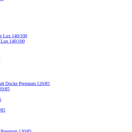
e Lux 140/100
 Lux 140/100
5
й Docke Premium 120/85
20/85
5
/85
 Premium 120/85