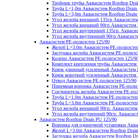
Тройник трубы Аквасистем Rooftop Drai
Труба L=1,0m Аквасистем Rooftop Drain
Труба L=3,0m Аквасистем Rooftop Drain
Угол желоба внешний 135гр Аквасистем 
Угол желоба внешний 90гр Аквасистем R
Угол желоба внутренний 135гр. Аквасис
Угол желоба внутренний 90гр Аквасисте
Аквасистем PE-полиэстер 125/90
Желоб L=3.0m Аквасистем PE-полиэстер
Заглушка желоба Аквасистем PE-полиэс
Колено Аквасистем PE-полиэстер 125/9
Комплект крепления трубы Аквасистем 
Крюк длинный усиленный Аквасистем P
Крюк короткий усиленный Аквасистем P
Отвод Аквасистем РЕ-полиэстер 125/90
Приемная воронка Аквасистем PE-полиэ
Соединитель желоба Аквасистем PE-пол
Труба L=1.0m Аквасистем PE-полиэстер
Труба L=3.0m Аквасистем PE-полиэстер
Угол желоба внешний 90гр. Аквасистем
Угол желоба внутренний 90гр. Аквасист
Аквасистем Rooftop Drain PU 125/90
Воронка для одиночной установки Аквас
Желоб L=3.0m Аквасистем Rooftop Drain
Заглушка желоба Аквасистем Rooftop Dr