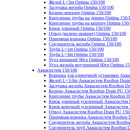
Желоб L=3m Optima 150/100
Заглушка желоба Optima 150/100
Колено верхнее Optima 150/100
Крепление трубы на дерево Optima 150/
Крепление трубы на кирпич Optima 150
Крюк длинный Optima 150/100
Отвод (колено нижнее) Optima 150/100
Приемная воронка Optima 150/100
Соединитель желоба Optima 150/100
Труба L=1m Optima 150/100
Труба L=3m Optima 150/100
Угол внешний 90гр Optima 150/100
Угол желоба внутренний 90гр Optima 15
Аквасистем 150/100
Воронка для одиночной установки Аквас
Желоб L=3.0m Аквасистем Rooftop Drain
Заглушка желоба Аквасистем Rooftop Dr
Колено Аквасистем Rooftop Drain PU 15
Крепление трубы Аквасистем Rooftop Dr
Крюк длинный усиленный Аквасистем Ro
Крюк короткий усиленный Аквасистем R
Отвод Аквасистем Rooftop Drain PU 150
Приемная воронка Аквасистем Rooftop D
Соединитель желоба Аквасистем Rooftop
Соединитель труб Аквасистем Rooftop D