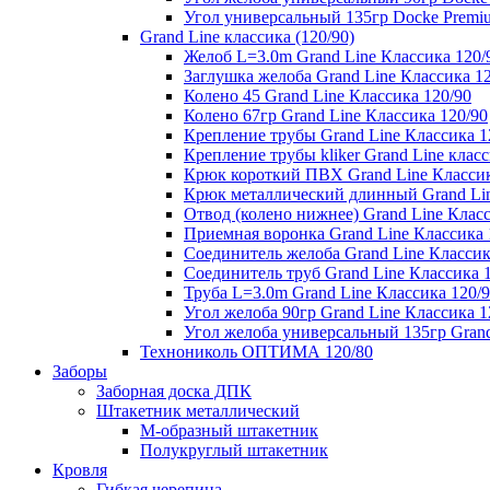
Угол универсальный 135гр Docke Premi
Grand Line классика (120/90)
Желоб L=3.0m Grand Line Классика 120/
Заглушка желоба Grand Line Классика 1
Колено 45 Grand Line Классика 120/90
Колено 67гр Grand Line Классика 120/90
Крепление трубы Grand Line Классика 1
Крепление трубы kliker Grand Line класс
Крюк короткий ПВХ Grand Line Классик
Крюк металлический длинный Grand Lin
Отвод (колено нижнее) Grand Line Класс
Приемная воронка Grand Line Классика 
Соединитель желоба Grand Line Классик
Соединитель труб Grand Line Классика 
Труба L=3.0m Grand Line Классика 120/
Угол желоба 90гр Grand Line Классика 1
Угол желоба универсальный 135гр Grand
Технониколь ОПТИМА 120/80
Заборы
Заборная доска ДПК
Штакетник металлический
М-образный штакетник
Полукруглый штакетник
Кровля
Гибкая черепица