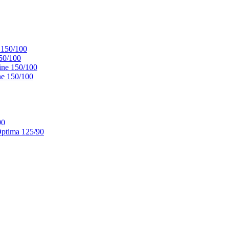
 150/100
50/100
ne 150/100
e 150/100
90
ptima 125/90