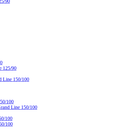
25/90
90
e 125/90
 Line 150/100
50/100
and Line 150/100
50/100
50/100