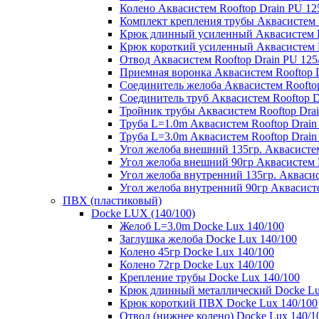
Колено Аквасистем Rooftop Drain PU 12
Комплект крепления трубы Аквасистем R
Крюк длинный усиленный Аквасистем Ro
Крюк короткий усиленный Аквасистем R
Отвод Аквасистем Rooftop Drain PU 125
Приемная воронка Аквасистем Rooftop D
Соединитель желоба Аквасистем Rooftop
Соединитель труб Аквасистем Rooftop D
Тройник трубы Аквасистем Rooftop Drai
Труба L=1.0m Аквасистем Rooftop Drain
Труба L=3.0m Аквасистем Rooftop Drain
Угол желоба внешний 135гр. Аквасистем
Угол желоба внешний 90гр Аквасистем R
Угол желоба внутренний 135гр. Аквасис
Угол желоба внутренний 90гр Аквасисте
ПВХ (пластиковый)
Docke LUX (140/100)
Желоб L=3.0m Docke Lux 140/100
Заглушка желоба Docke Lux 140/100
Колено 45гр Docke Lux 140/100
Колено 72гр Docke Lux 140/100
Крепление трубы Docke Lux 140/100
Крюк длинный металлический Docke Lu
Крюк короткий ПВХ Docke Lux 140/100
Отвод (нижнее колено) Docke Lux 140/1