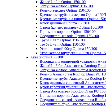
Желоб L=3m Optima 150/100
Заглушка желоба Optima 150/100
Колено верхнее Optima 150/100
Крепление трубы на дерево Optima 150/
Крепление трубы на кирпич Optima 150
Крюк длинный Optima 150/100
Отвод (колено нижнее) Optima 150/100
Приемная воронка Optima 150/100
Соединитель желоба Optima 150/100
Труба L=1m Optima 150/100
Труба L=3m Optima 150/100
Угол внешний 90гр Optima 150/100
Угол желоба внутренний 90гр Optima 15
Аквасистем 150/100
Воронка для одиночной установки Аквас
Желоб L=3.0m Аквасистем Rooftop Drain
Заглушка желоба Аквасистем Rooftop Dr
Колено Аквасистем Rooftop Drain PU 15
Крепление трубы Аквасистем Rooftop Dr
Крюк длинный усиленный Аквасистем Ro
Крюк короткий усиленный Аквасистем R
Отвод Аквасистем Rooftop Drain PU 150
Приемная воронка Аквасистем Rooftop D
Соединитель желоба Аквасистем Rooftop
Соединитель труб Аквасистем Rooftop D