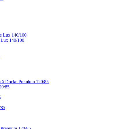
e Lux 140/100
 Lux 140/100
5
й Docke Premium 120/85
20/85
5
/85
 Premium 120/85