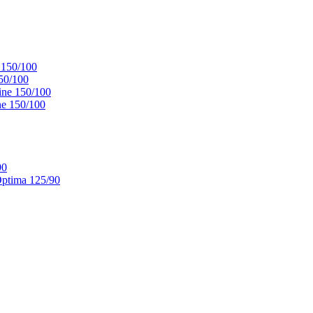
 150/100
50/100
ne 150/100
e 150/100
90
ptima 125/90