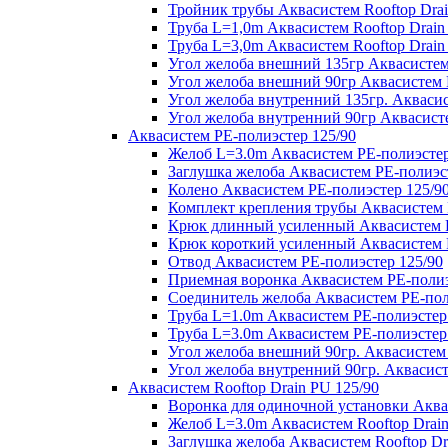
Тройник трубы Аквасистем Rooftop Drai
Труба L=1,0m Аквасистем Rooftop Drain
Труба L=3,0m Аквасистем Rooftop Drain
Угол желоба внешний 135гр Аквасистем 
Угол желоба внешний 90гр Аквасистем R
Угол желоба внутренний 135гр. Аквасис
Угол желоба внутренний 90гр Аквасисте
Аквасистем PE-полиэстер 125/90
Желоб L=3.0m Аквасистем PE-полиэстер
Заглушка желоба Аквасистем PE-полиэс
Колено Аквасистем PE-полиэстер 125/9
Комплект крепления трубы Аквасистем 
Крюк длинный усиленный Аквасистем P
Крюк короткий усиленный Аквасистем P
Отвод Аквасистем РЕ-полиэстер 125/90
Приемная воронка Аквасистем PE-полиэ
Соединитель желоба Аквасистем PE-пол
Труба L=1.0m Аквасистем PE-полиэстер
Труба L=3.0m Аквасистем PE-полиэстер
Угол желоба внешний 90гр. Аквасистем
Угол желоба внутренний 90гр. Аквасист
Аквасистем Rooftop Drain PU 125/90
Воронка для одиночной установки Аквас
Желоб L=3.0m Аквасистем Rooftop Drain
Заглушка желоба Аквасистем Rooftop Dr