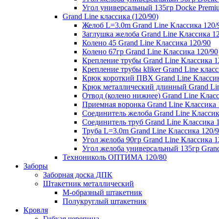
Угол универсальный 135гр Docke Premi
Grand Line классика (120/90)
Желоб L=3.0m Grand Line Классика 120/
Заглушка желоба Grand Line Классика 1
Колено 45 Grand Line Классика 120/90
Колено 67гр Grand Line Классика 120/90
Крепление трубы Grand Line Классика 1
Крепление трубы kliker Grand Line класс
Крюк короткий ПВХ Grand Line Классик
Крюк металлический длинный Grand Lin
Отвод (колено нижнее) Grand Line Класс
Приемная воронка Grand Line Классика 
Соединитель желоба Grand Line Классик
Соединитель труб Grand Line Классика 
Труба L=3.0m Grand Line Классика 120/
Угол желоба 90гр Grand Line Классика 1
Угол желоба универсальный 135гр Grand
Технониколь ОПТИМА 120/80
Заборы
Заборная доска ДПК
Штакетник металлический
М-образный штакетник
Полукруглый штакетник
Кровля
Гибкая черепица