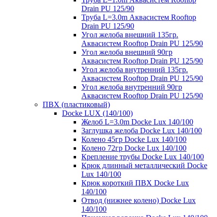
Drain PU 125/90
Труба L=3.0m Аквасистем Rooftop
Drain PU 125/90
Угол желоба внешний 135гр.
Аквасистем Rooftop Drain PU 125/90
Угол желоба внешний 90гр
Аквасистем Rooftop Drain PU 125/90
Угол желоба внутренний 135гр.
Аквасистем Rooftop Drain PU 125/90
Угол желоба внутренний 90гр
Аквасистем Rooftop Drain PU 125/90
ПВХ (пластиковый)
Docke LUX (140/100)
Желоб L=3.0m Docke Lux 140/100
Заглушка желоба Docke Lux 140/100
Колено 45гр Docke Lux 140/100
Колено 72гр Docke Lux 140/100
Крепление трубы Docke Lux 140/100
Крюк длинный металлический Docke
Lux 140/100
Крюк короткий ПВХ Docke Lux
140/100
Отвод (нижнее колено) Docke Lux
140/100