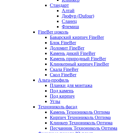
Стандарт
Алтай
Дюфур (Dufour)
Сланец
Флемиш
FineBer цоколь
Баварский кирпич FineBer
Блок FineBer
Доломит FineBer
Камень дикий FineBer
Камень природный FineBer
Клинкерный кирпич FineBer
Скала FineBer
Скол FineBer
Альта-профиль
Планки для монтажа
Под камень
Под кирпич
Углы
Технониколь фасад
Камень Технониколь Оптима
Кирпич Технониколь Оптима
Клинкер Технониколь Оптима
Песчанник Технониколь Оптима