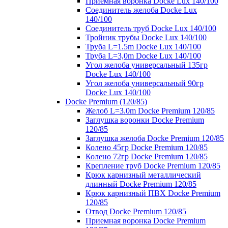
Приемная воронка Docke Lux 140/100
Соединитель желоба Docke Lux
140/100
Соединитель труб Docke Lux 140/100
Тройник трубы Docke Lux 140/100
Труба L=1.5m Docke Lux 140/100
Труба L=3,0m Docke Lux 140/100
Угол желоба универсальный 135гр
Docke Lux 140/100
Угол желоба универсальный 90гр
Docke Lux 140/100
Docke Premium (120/85)
Желоб L=3.0m Docke Premium 120/85
Заглушка воронки Docke Premium
120/85
Заглушка желоба Docke Premium 120/85
Колено 45гр Docke Premium 120/85
Колено 72гр Docke Premium 120/85
Крепление труб Docke Premium 120/85
Крюк карнизный металлический
длинный Docke Premium 120/85
Крюк карнизный ПВХ Docke Premium
120/85
Отвод Docke Premium 120/85
Приемная воронка Docke Premium