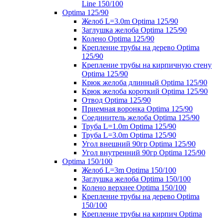
Line 150/100
Optima 125/90
Желоб L=3.0m Optima 125/90
Заглушка желоба Optima 125/90
Колено Optima 125/90
Крепление трубы на дерево Optima
125/90
Крепление трубы на кирпичную стену
Optima 125/90
Крюк желоба длинный Optima 125/90
Крюк желоба короткий Optima 125/90
Отвод Optima 125/90
Приемная воронка Optima 125/90
Соединитель желоба Optima 125/90
Труба L=1.0m Optima 125/90
Труба L=3.0m Optima 125/90
Угол внешний 90гр Optima 125/90
Угол внутренний 90гр Optima 125/90
Optima 150/100
Желоб L=3m Optima 150/100
Заглушка желоба Optima 150/100
Колено верхнее Optima 150/100
Крепление трубы на дерево Optima
150/100
Крепление трубы на кирпич Optima