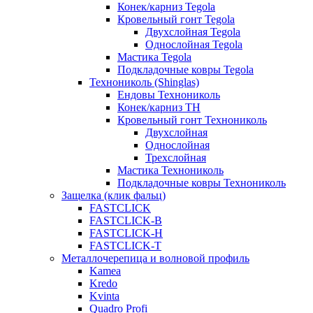
Конек/карниз Tegola
Кровельный гонт Tegola
Двухслойная Tegola
Однослойная Tegola
Мастика Tegola
Подкладочные ковры Tegola
Технониколь (Shinglas)
Ендовы Технониколь
Конек/карниз ТН
Кровельный гонт Технониколь
Двухслойная
Однослойная
Трехслойная
Мастика Технониколь
Подкладочные ковры Технониколь
Защелка (клик фальц)
FASTCLICK
FASTCLICK-B
FASTCLICK-H
FASTCLICK-T
Металлочерепица и волновой профиль
Kamea
Kredo
Kvinta
Quadro Profi