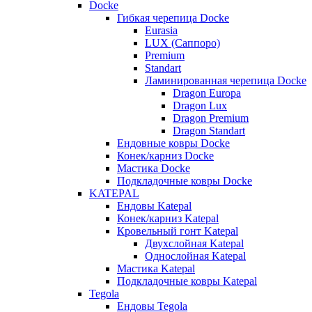
Docke
Гибкая черепица Docke
Eurasia
LUX (Саппоро)
Premium
Standart
Ламинированная черепица Docke
Dragon Europa
Dragon Lux
Dragon Premium
Dragon Standart
Ендовные ковры Docke
Конек/карниз Docke
Мастика Docke
Подкладочные ковры Docke
KATEPAL
Ендовы Katepal
Конек/карниз Katepal
Кровельный гонт Katepal
Двухслойная Katepal
Однослойная Katepal
Мастика Katepal
Подкладочные ковры Katepal
Tegola
Ендовы Tegola