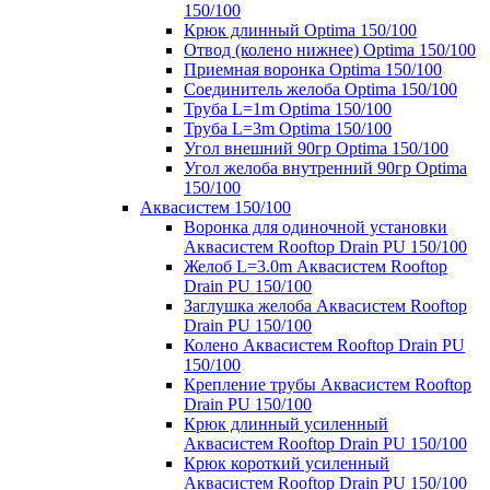
150/100
Крюк длинный Optima 150/100
Отвод (колено нижнее) Optima 150/100
Приемная воронка Optima 150/100
Соединитель желоба Optima 150/100
Труба L=1m Optima 150/100
Труба L=3m Optima 150/100
Угол внешний 90гр Optima 150/100
Угол желоба внутренний 90гр Optima
150/100
Аквасистем 150/100
Воронка для одиночной установки
Аквасистем Rooftop Drain PU 150/100
Желоб L=3.0m Аквасистем Rooftop
Drain PU 150/100
Заглушка желоба Аквасистем Rooftop
Drain PU 150/100
Колено Аквасистем Rooftop Drain PU
150/100
Крепление трубы Аквасистем Rooftop
Drain PU 150/100
Крюк длинный усиленный
Аквасистем Rooftop Drain PU 150/100
Крюк короткий усиленный
Аквасистем Rooftop Drain PU 150/100