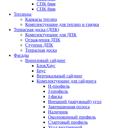
СПК 6мм
СПК 8мм
Теплицы
Каркасы теплиц
Комплектующие для теплиц и грядки
Террасная доска (ДПК)
Комплектующие для ДПК
Ограждения ДПК
Ступени ДПК
Террасная доска
Фасады
Виниловый сайдинг
БлокХаус
Брус
Вертикальный сайдинг
Комплектующие для сайдинга
H-профиль
J-профиль
J-фаска
Внешний (наружный) угол
Завершающая полоса
Наличник
Околооконный профиль
Стартовый профиль
Угол внутренний