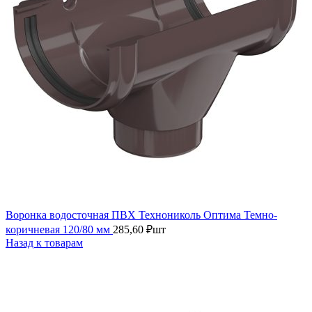
Воронка водосточная ПВХ Технониколь Оптима Темно-
коричневая 120/80 мм
285,60
₽
шт
Назад к товарам