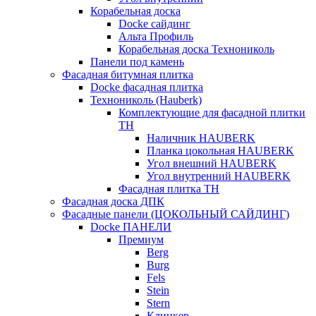
Корабельная доска
Docke сайдинг
Альта Профиль
Корабельная доска Технониколь
Панели под камень
Фасадная битумная плитка
Docke фасадная плитка
Технониколь (Hauberk)
Комплектующие для фасадной плитки
ТН
Наличник HAUBERK
Планка цокольная HAUBERK
Угол внешний HAUBERK
Угол внутренний HAUBERK
Фасадная плитка ТН
Фасадная доска ДПК
Фасадные панели (ЦОКОЛЬНЫЙ САЙДИНГ)
Docke ПАНЕЛИ
Премиум
Berg
Burg
Fels
Stein
Stern
Клинкер