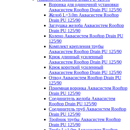
Воронка для одиночной установки
Аквасистем Rooftop Drain PU 125/90
Желоб L=3.0m Аквасистем Rooftop
Drain PU 125/90
Заглушка желоба Аквасистем Rooftop
Drain PU 125/90
Колено Аквасистем Rooftop Drain PU
125/90
Комплект крепления трубы
Аквасистем Rooftop Drain PU 125/90
Крюк длинный усиленный
Аквасистем Rooftop Drain PU 125/90
Крюк короткий усиленный
Аквасистем Rooftop Drain PU 125/90
Отвод Аквасистем Rooftop Drain PU
125/90
Приемная воронка Аквасистем Rooftop
Drain PU 125/90
Соединитель желоба Аквасистем
Rooftop Drain PU 125/90
Соединитель труб Аквасистем Rooftop
Drain PU 125/90
Тройник трубы Аквасистем Rooftop
Drain PU 125/90
Труба L=1.0m Аквасистем Rooftop