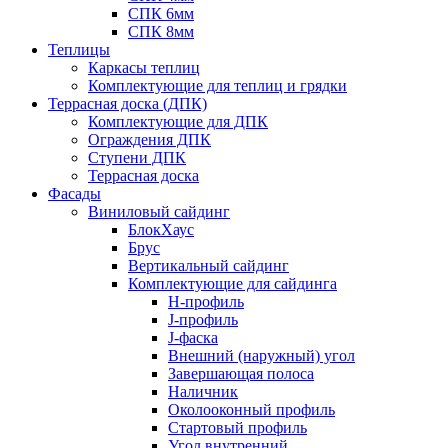
СПК 6мм
СПК 8мм
Теплицы
Каркасы теплиц
Комплектующие для теплиц и грядки
Террасная доска (ДПК)
Комплектующие для ДПК
Ограждения ДПК
Ступени ДПК
Террасная доска
Фасады
Виниловый сайдинг
БлокХаус
Брус
Вертикальный сайдинг
Комплектующие для сайдинга
H-профиль
J-профиль
J-фаска
Внешний (наружный) угол
Завершающая полоса
Наличник
Околооконный профиль
Стартовый профиль
Угол внутренний