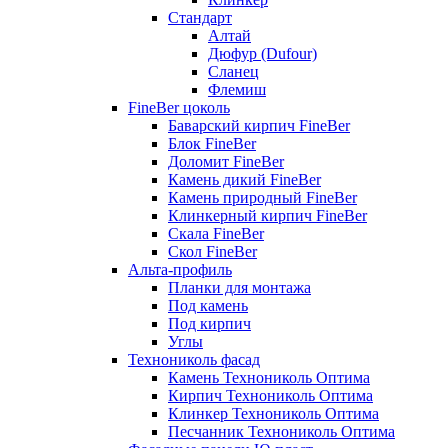
Стандарт
Алтай
Дюфур (Dufour)
Сланец
Флемиш
FineBer цоколь
Баварский кирпич FineBer
Блок FineBer
Доломит FineBer
Камень дикий FineBer
Камень природный FineBer
Клинкерный кирпич FineBer
Скала FineBer
Скол FineBer
Альта-профиль
Планки для монтажа
Под камень
Под кирпич
Углы
Технониколь фасад
Камень Технониколь Оптима
Кирпич Технониколь Оптима
Клинкер Технониколь Оптима
Песчанник Технониколь Оптима