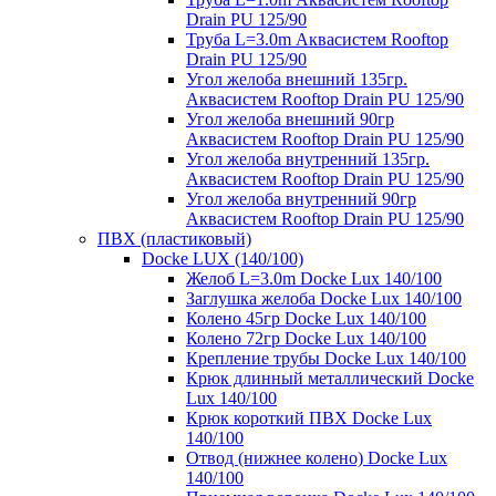
Drain PU 125/90
Труба L=3.0m Аквасистем Rooftop
Drain PU 125/90
Угол желоба внешний 135гр.
Аквасистем Rooftop Drain PU 125/90
Угол желоба внешний 90гр
Аквасистем Rooftop Drain PU 125/90
Угол желоба внутренний 135гр.
Аквасистем Rooftop Drain PU 125/90
Угол желоба внутренний 90гр
Аквасистем Rooftop Drain PU 125/90
ПВХ (пластиковый)
Docke LUX (140/100)
Желоб L=3.0m Docke Lux 140/100
Заглушка желоба Docke Lux 140/100
Колено 45гр Docke Lux 140/100
Колено 72гр Docke Lux 140/100
Крепление трубы Docke Lux 140/100
Крюк длинный металлический Docke
Lux 140/100
Крюк короткий ПВХ Docke Lux
140/100
Отвод (нижнее колено) Docke Lux
140/100