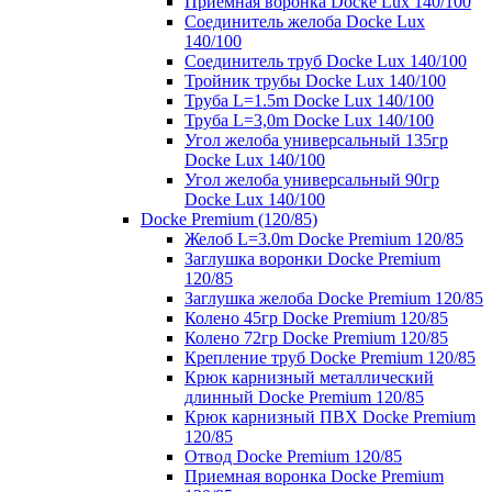
Приемная воронка Docke Lux 140/100
Соединитель желоба Docke Lux
140/100
Соединитель труб Docke Lux 140/100
Тройник трубы Docke Lux 140/100
Труба L=1.5m Docke Lux 140/100
Труба L=3,0m Docke Lux 140/100
Угол желоба универсальный 135гр
Docke Lux 140/100
Угол желоба универсальный 90гр
Docke Lux 140/100
Docke Premium (120/85)
Желоб L=3.0m Docke Premium 120/85
Заглушка воронки Docke Premium
120/85
Заглушка желоба Docke Premium 120/85
Колено 45гр Docke Premium 120/85
Колено 72гр Docke Premium 120/85
Крепление труб Docke Premium 120/85
Крюк карнизный металлический
длинный Docke Premium 120/85
Крюк карнизный ПВХ Docke Premium
120/85
Отвод Docke Premium 120/85
Приемная воронка Docke Premium