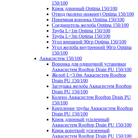
150/100
Крюк длинный Optima 150/100
Отвод (колено нижнее) Optima 150/100
Приемная воронка Optima 150/100
Соединитель желоба Optima 150/100
Труба L=1m Optima 150/100
Труба L=3m Optima 150/100
Угол внешний 90гр Optima 150/100
Угол желоба внутренний 90гр Optima
150/100
Аквасистем 150/100
Воронка для одиночной установки
Аквасистем Rooftop Drain PU 150/100
Желоб L=3.0m Аквасистем Rooftop
Drain PU 150/100
Заглушка желоба Аквасистем Rooftop
Drain PU 150/100
Колено Аквасистем Rooftop Drain PU
150/100
Крепление трубы Аквасистем Rooftop
Drain PU 150/100
Крюк длинный усиленный
Аквасистем Rooftop Drain PU 150/100
Крюк короткий усиленный
Аквасистем Rooftop Drain PU 150/100