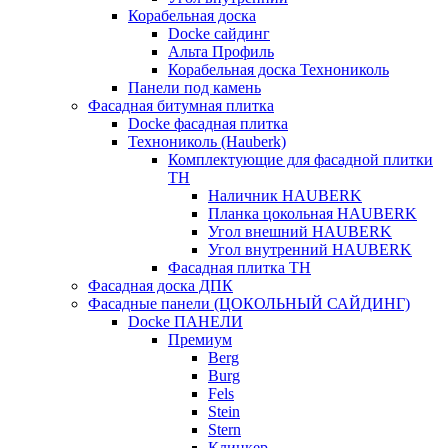
Корабельная доска
Docke сайдинг
Альта Профиль
Корабельная доска Технониколь
Панели под камень
Фасадная битумная плитка
Docke фасадная плитка
Технониколь (Hauberk)
Комплектующие для фасадной плитки
ТН
Наличник HAUBERK
Планка цокольная HAUBERK
Угол внешний HAUBERK
Угол внутренний HAUBERK
Фасадная плитка ТН
Фасадная доска ДПК
Фасадные панели (ЦОКОЛЬНЫЙ САЙДИНГ)
Docke ПАНЕЛИ
Премиум
Berg
Burg
Fels
Stein
Stern
Клинкер