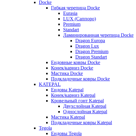
Docke
Гибкая черепица Docke
Eurasia
LUX (Саппоро)
Premium
Standart
Ламинированная черепица Docke
Dragon Europa
Dragon Lux
Dragon Premium
Dragon Standart
Ендовные ковры Docke
Конек/карниз Docke
Мастика Docke
Подкладочные ковры Docke
KATEPAL
Ендовы Katepal
Конек/карниз Katepal
Кровельный гонт Katepal
Двухслойная Katepal
Однослойная Katepal
Мастика Katepal
Подкладочные ковры Katepal
Tegola
Ендовы Tegola