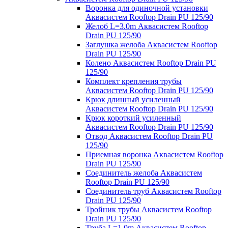
Воронка для одиночной установки
Аквасистем Rooftop Drain PU 125/90
Желоб L=3.0m Аквасистем Rooftop
Drain PU 125/90
Заглушка желоба Аквасистем Rooftop
Drain PU 125/90
Колено Аквасистем Rooftop Drain PU
125/90
Комплект крепления трубы
Аквасистем Rooftop Drain PU 125/90
Крюк длинный усиленный
Аквасистем Rooftop Drain PU 125/90
Крюк короткий усиленный
Аквасистем Rooftop Drain PU 125/90
Отвод Аквасистем Rooftop Drain PU
125/90
Приемная воронка Аквасистем Rooftop
Drain PU 125/90
Соединитель желоба Аквасистем
Rooftop Drain PU 125/90
Соединитель труб Аквасистем Rooftop
Drain PU 125/90
Тройник трубы Аквасистем Rooftop
Drain PU 125/90
Труба L=1.0m Аквасистем Rooftop