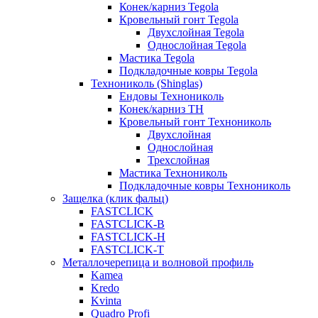
Конек/карниз Tegola
Кровельный гонт Tegola
Двухслойная Tegola
Однослойная Tegola
Мастика Tegola
Подкладочные ковры Tegola
Технониколь (Shinglas)
Ендовы Технониколь
Конек/карниз ТН
Кровельный гонт Технониколь
Двухслойная
Однослойная
Трехслойная
Мастика Технониколь
Подкладочные ковры Технониколь
Защелка (клик фальц)
FASTCLICK
FASTCLICK-B
FASTCLICK-H
FASTCLICK-T
Металлочерепица и волновой профиль
Kamea
Kredo
Kvinta
Quadro Profi