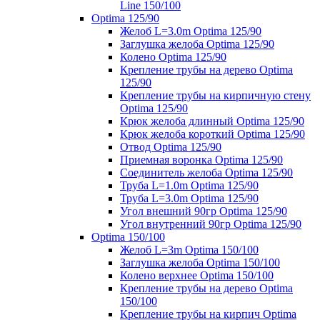
Line 150/100
Optima 125/90
Желоб L=3.0m Optima 125/90
Заглушка желоба Optima 125/90
Колено Optima 125/90
Крепление трубы на дерево Optima
125/90
Крепление трубы на кирпичную стену
Optima 125/90
Крюк желоба длинный Optima 125/90
Крюк желоба короткий Optima 125/90
Отвод Optima 125/90
Приемная воронка Optima 125/90
Соединитель желоба Optima 125/90
Труба L=1.0m Optima 125/90
Труба L=3.0m Optima 125/90
Угол внешний 90гр Optima 125/90
Угол внутренний 90гр Optima 125/90
Optima 150/100
Желоб L=3m Optima 150/100
Заглушка желоба Optima 150/100
Колено верхнее Optima 150/100
Крепление трубы на дерево Optima
150/100
Крепление трубы на кирпич Optima