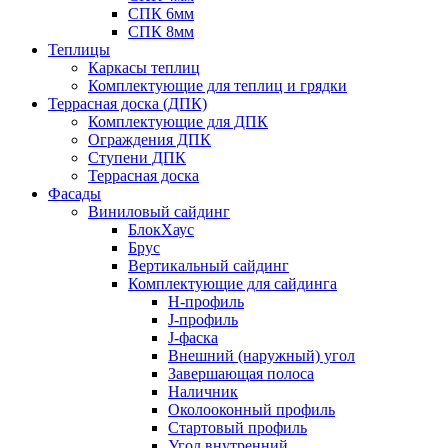
СПК 6мм
СПК 8мм
Теплицы
Каркасы теплиц
Комплектующие для теплиц и грядки
Террасная доска (ДПК)
Комплектующие для ДПК
Ограждения ДПК
Ступени ДПК
Террасная доска
Фасады
Виниловый сайдинг
БлокХаус
Брус
Вертикальный сайдинг
Комплектующие для сайдинга
H-профиль
J-профиль
J-фаска
Внешний (наружный) угол
Завершающая полоса
Наличник
Околооконный профиль
Стартовый профиль
Угол внутренний