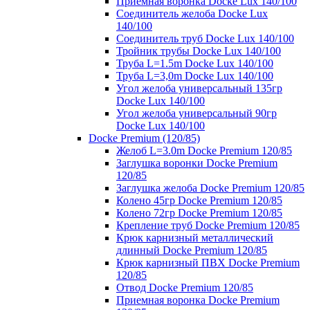
Приемная воронка Docke Lux 140/100
Соединитель желоба Docke Lux
140/100
Соединитель труб Docke Lux 140/100
Тройник трубы Docke Lux 140/100
Труба L=1.5m Docke Lux 140/100
Труба L=3,0m Docke Lux 140/100
Угол желоба универсальный 135гр
Docke Lux 140/100
Угол желоба универсальный 90гр
Docke Lux 140/100
Docke Premium (120/85)
Желоб L=3.0m Docke Premium 120/85
Заглушка воронки Docke Premium
120/85
Заглушка желоба Docke Premium 120/85
Колено 45гр Docke Premium 120/85
Колено 72гр Docke Premium 120/85
Крепление труб Docke Premium 120/85
Крюк карнизный металлический
длинный Docke Premium 120/85
Крюк карнизный ПВХ Docke Premium
120/85
Отвод Docke Premium 120/85
Приемная воронка Docke Premium