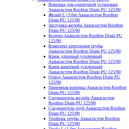
Воронка для одиночной установки
Аквасистем Rooftop Drain PU 125/90
Желоб L=3.0m Аквасистем Rooftop
Drain PU 125/90
Заглушка желоба Аквасистем Rooftop
Drain PU 125/90
Колено Аквасистем Rooftop Drain PU
125/90
Комплект крепления трубы
Аквасистем Rooftop Drain PU 125/90
Крюк длинный усиленный
Аквасистем Rooftop Drain PU 125/90
Крюк короткий усиленный
Аквасистем Rooftop Drain PU 125/90
Отвод Аквасистем Rooftop Drain PU
125/90
Приемная воронка Аквасистем Rooftop
Drain PU 125/90
Соединитель желоба Аквасистем
Rooftop Drain PU 125/90
Соединитель труб Аквасистем Rooftop
Drain PU 125/90
Тройник трубы Аквасистем Rooftop
Drain PU 125/90
Труба L=1.0m Аквасистем Rooftop