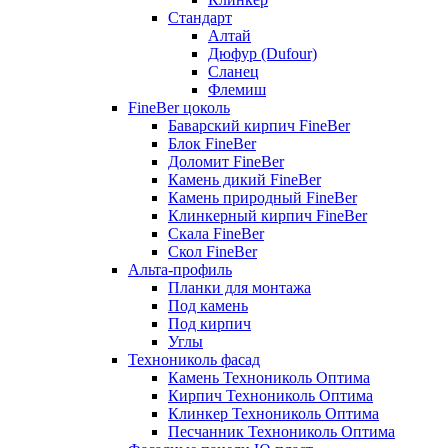
Стандарт
Алтай
Дюфур (Dufour)
Сланец
Флемиш
FineBer цоколь
Баварский кирпич FineBer
Блок FineBer
Доломит FineBer
Камень дикий FineBer
Камень природный FineBer
Клинкерный кирпич FineBer
Скала FineBer
Скол FineBer
Альта-профиль
Планки для монтажа
Под камень
Под кирпич
Углы
Технониколь фасад
Камень Технониколь Оптима
Кирпич Технониколь Оптима
Клинкер Технониколь Оптима
Песчанник Технониколь Оптима