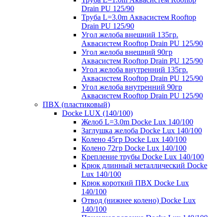
Drain PU 125/90
Труба L=3.0m Аквасистем Rooftop
Drain PU 125/90
Угол желоба внешний 135гр.
Аквасистем Rooftop Drain PU 125/90
Угол желоба внешний 90гр
Аквасистем Rooftop Drain PU 125/90
Угол желоба внутренний 135гр.
Аквасистем Rooftop Drain PU 125/90
Угол желоба внутренний 90гр
Аквасистем Rooftop Drain PU 125/90
ПВХ (пластиковый)
Docke LUX (140/100)
Желоб L=3.0m Docke Lux 140/100
Заглушка желоба Docke Lux 140/100
Колено 45гр Docke Lux 140/100
Колено 72гр Docke Lux 140/100
Крепление трубы Docke Lux 140/100
Крюк длинный металлический Docke
Lux 140/100
Крюк короткий ПВХ Docke Lux
140/100
Отвод (нижнее колено) Docke Lux
140/100