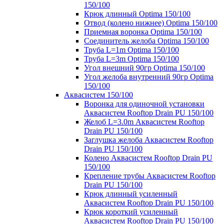
150/100
Крюк длинный Optima 150/100
Отвод (колено нижнее) Optima 150/100
Приемная воронка Optima 150/100
Соединитель желоба Optima 150/100
Труба L=1m Optima 150/100
Труба L=3m Optima 150/100
Угол внешний 90гр Optima 150/100
Угол желоба внутренний 90гр Optima
150/100
Аквасистем 150/100
Воронка для одиночной установки
Аквасистем Rooftop Drain PU 150/100
Желоб L=3.0m Аквасистем Rooftop
Drain PU 150/100
Заглушка желоба Аквасистем Rooftop
Drain PU 150/100
Колено Аквасистем Rooftop Drain PU
150/100
Крепление трубы Аквасистем Rooftop
Drain PU 150/100
Крюк длинный усиленный
Аквасистем Rooftop Drain PU 150/100
Крюк короткий усиленный
Аквасистем Rooftop Drain PU 150/100