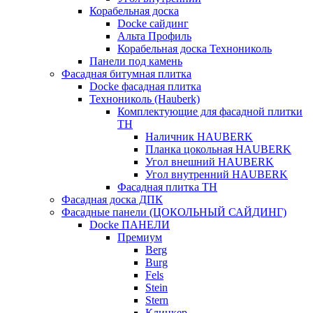
Корабельная доска
Docke сайдинг
Альта Профиль
Корабельная доска Технониколь
Панели под камень
Фасадная битумная плитка
Docke фасадная плитка
Технониколь (Hauberk)
Комплектующие для фасадной плитки
ТН
Наличник HAUBERK
Планка цокольная HAUBERK
Угол внешний HAUBERK
Угол внутренний HAUBERK
Фасадная плитка ТН
Фасадная доска ДПК
Фасадные панели (ЦОКОЛЬНЫЙ САЙДИНГ)
Docke ПАНЕЛИ
Премиум
Berg
Burg
Fels
Stein
Stern
Клинкер