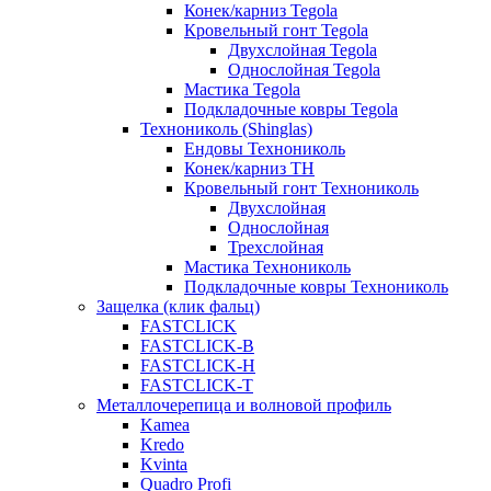
Конек/карниз Tegola
Кровельный гонт Tegola
Двухслойная Tegola
Однослойная Tegola
Мастика Tegola
Подкладочные ковры Tegola
Технониколь (Shinglas)
Ендовы Технониколь
Конек/карниз ТН
Кровельный гонт Технониколь
Двухслойная
Однослойная
Трехслойная
Мастика Технониколь
Подкладочные ковры Технониколь
Защелка (клик фальц)
FASTCLICK
FASTCLICK-B
FASTCLICK-H
FASTCLICK-T
Металлочерепица и волновой профиль
Kamea
Kredo
Kvinta
Quadro Profi