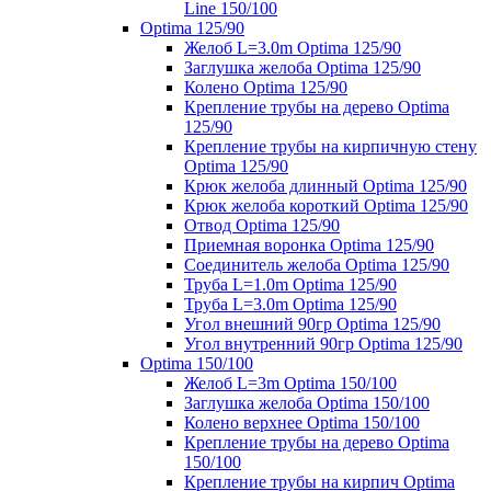
Line 150/100
Optima 125/90
Желоб L=3.0m Optima 125/90
Заглушка желоба Optima 125/90
Колено Optima 125/90
Крепление трубы на дерево Optima
125/90
Крепление трубы на кирпичную стену
Optima 125/90
Крюк желоба длинный Optima 125/90
Крюк желоба короткий Optima 125/90
Отвод Optima 125/90
Приемная воронка Optima 125/90
Соединитель желоба Optima 125/90
Труба L=1.0m Optima 125/90
Труба L=3.0m Optima 125/90
Угол внешний 90гр Optima 125/90
Угол внутренний 90гр Optima 125/90
Optima 150/100
Желоб L=3m Optima 150/100
Заглушка желоба Optima 150/100
Колено верхнее Optima 150/100
Крепление трубы на дерево Optima
150/100
Крепление трубы на кирпич Optima