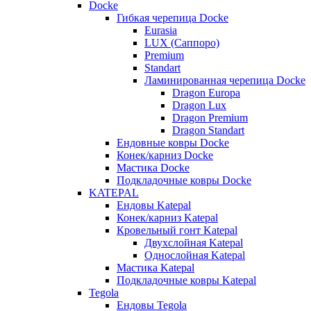
Docke
Гибкая черепица Docke
Eurasia
LUX (Саппоро)
Premium
Standart
Ламинированная черепица Docke
Dragon Europa
Dragon Lux
Dragon Premium
Dragon Standart
Ендовные ковры Docke
Конек/карниз Docke
Мастика Docke
Подкладочные ковры Docke
KATEPAL
Ендовы Katepal
Конек/карниз Katepal
Кровельный гонт Katepal
Двухслойная Katepal
Однослойная Katepal
Мастика Katepal
Подкладочные ковры Katepal
Tegola
Ендовы Tegola