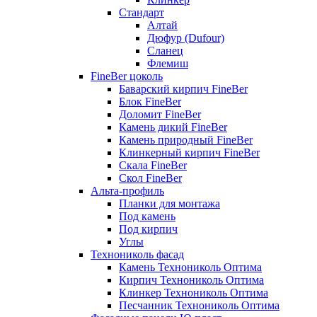
Стандарт
Алтай
Дюфур (Dufour)
Сланец
Флемиш
FineBer цоколь
Баварский кирпич FineBer
Блок FineBer
Доломит FineBer
Камень дикий FineBer
Камень природный FineBer
Клинкерный кирпич FineBer
Скала FineBer
Скол FineBer
Альта-профиль
Планки для монтажа
Под камень
Под кирпич
Углы
Технониколь фасад
Камень Технониколь Оптима
Кирпич Технониколь Оптима
Клинкер Технониколь Оптима
Песчанник Технониколь Оптима