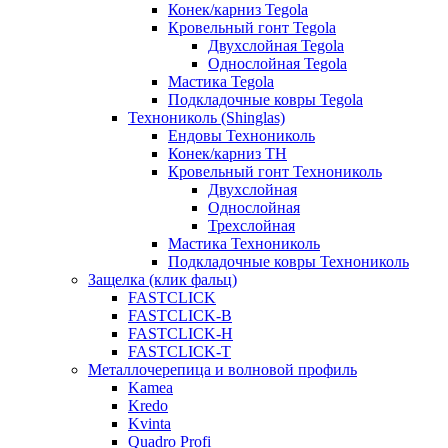
Конек/карниз Tegola
Кровельный гонт Tegola
Двухслойная Tegola
Однослойная Tegola
Мастика Tegola
Подкладочные ковры Tegola
Технониколь (Shinglas)
Ендовы Технониколь
Конек/карниз ТН
Кровельный гонт Технониколь
Двухслойная
Однослойная
Трехслойная
Мастика Технониколь
Подкладочные ковры Технониколь
Защелка (клик фальц)
FASTCLICK
FASTCLICK-B
FASTCLICK-H
FASTCLICK-T
Металлочерепица и волновой профиль
Kamea
Kredo
Kvinta
Quadro Profi