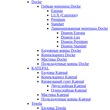
Docke
Гибкая черепица Docke
Eurasia
LUX (Саппоро)
Premium
Standart
Ламинированная черепица Docke
Dragon Europa
Dragon Lux
Dragon Premium
Dragon Standart
Ендовные ковры Docke
Конек/карниз Docke
Мастика Docke
Подкладочные ковры Docke
KATEPAL
Ендовы Katepal
Конек/карниз Katepal
Кровельный гонт Katepal
Двухслойная Katepal
Однослойная Katepal
Мастика Katepal
Подкладочные ковры Katepal
Tegola
Ендовы Tegola