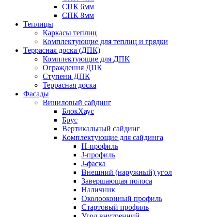
СПК 6мм
СПК 8мм
Теплицы
Каркасы теплиц
Комплектующие для теплиц и грядки
Террасная доска (ДПК)
Комплектующие для ДПК
Ограждения ДПК
Ступени ДПК
Террасная доска
Фасады
Виниловый сайдинг
БлокХаус
Брус
Вертикальный сайдинг
Комплектующие для сайдинга
H-профиль
J-профиль
J-фаска
Внешний (наружный) угол
Завершающая полоса
Наличник
Околооконный профиль
Стартовый профиль
Угол внутренний