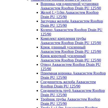
Воронка для одиночной установки
Аквасистем Rooftop Drain PU 125/90
Желоб L=3.0m Аквасистем Rooftop
Drain PU 125/90
Заглушка желоба Аквасистем Rooftop
Drain PU 125/90
Колено Аквасистем Rooftop Drain PU
125/90
Комплект крепления трубы
Аквасистем Rooftop Drain PU 125/90
Крюк длинный усиленный
Аквасистем Rooftop Drain PU 125/90
Крюк короткий усиленный
Аквасистем Rooftop Drain PU 125/90
Отвод Аквасистем Rooftop Drain PU
125/90
Приемная воронка Аквасистем Rooftop
Drain PU 125/90
Соединитель желоба Аквасистем
Rooftop Drain PU 125/90
Соединитель труб Аквасистем Rooftop
Drain PU 125/90
Тройник трубы Аквасистем Rooftop
Drain PU 125/90
Труба L=1.0m Аквасистем Rooftop