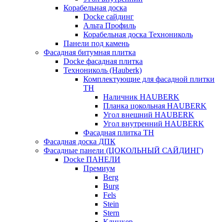
Корабельная доска
Docke сайдинг
Альта Профиль
Корабельная доска Технониколь
Панели под камень
Фасадная битумная плитка
Docke фасадная плитка
Технониколь (Hauberk)
Комплектующие для фасадной плитки
ТН
Наличник HAUBERK
Планка цокольная HAUBERK
Угол внешний HAUBERK
Угол внутренний HAUBERK
Фасадная плитка ТН
Фасадная доска ДПК
Фасадные панели (ЦОКОЛЬНЫЙ САЙДИНГ)
Docke ПАНЕЛИ
Премиум
Berg
Burg
Fels
Stein
Stern
Клинкер