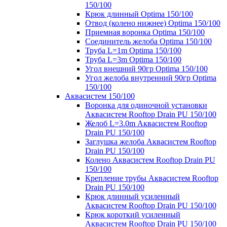
150/100
Крюк длинный Optima 150/100
Отвод (колено нижнее) Optima 150/100
Приемная воронка Optima 150/100
Соединитель желоба Optima 150/100
Труба L=1m Optima 150/100
Труба L=3m Optima 150/100
Угол внешний 90гр Optima 150/100
Угол желоба внутренний 90гр Optima
150/100
Аквасистем 150/100
Воронка для одиночной установки
Аквасистем Rooftop Drain PU 150/100
Желоб L=3.0m Аквасистем Rooftop
Drain PU 150/100
Заглушка желоба Аквасистем Rooftop
Drain PU 150/100
Колено Аквасистем Rooftop Drain PU
150/100
Крепление трубы Аквасистем Rooftop
Drain PU 150/100
Крюк длинный усиленный
Аквасистем Rooftop Drain PU 150/100
Крюк короткий усиленный
Аквасистем Rooftop Drain PU 150/100