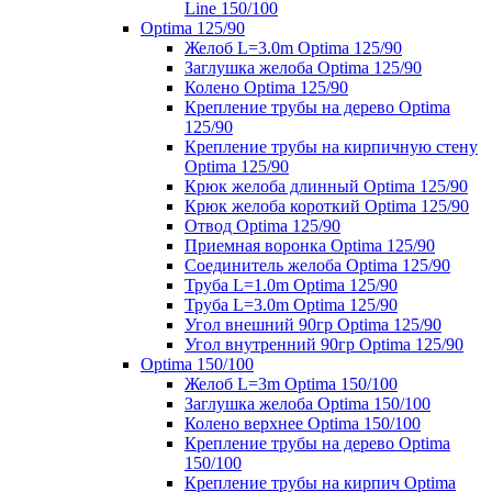
Line 150/100
Optima 125/90
Желоб L=3.0m Optima 125/90
Заглушка желоба Optima 125/90
Колено Optima 125/90
Крепление трубы на дерево Optima
125/90
Крепление трубы на кирпичную стену
Optima 125/90
Крюк желоба длинный Optima 125/90
Крюк желоба короткий Optima 125/90
Отвод Optima 125/90
Приемная воронка Optima 125/90
Соединитель желоба Optima 125/90
Труба L=1.0m Optima 125/90
Труба L=3.0m Optima 125/90
Угол внешний 90гр Optima 125/90
Угол внутренний 90гр Optima 125/90
Optima 150/100
Желоб L=3m Optima 150/100
Заглушка желоба Optima 150/100
Колено верхнее Optima 150/100
Крепление трубы на дерево Optima
150/100
Крепление трубы на кирпич Optima