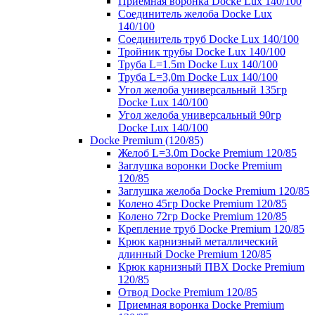
Приемная воронка Docke Lux 140/100
Соединитель желоба Docke Lux
140/100
Соединитель труб Docke Lux 140/100
Тройник трубы Docke Lux 140/100
Труба L=1.5m Docke Lux 140/100
Труба L=3,0m Docke Lux 140/100
Угол желоба универсальный 135гр
Docke Lux 140/100
Угол желоба универсальный 90гр
Docke Lux 140/100
Docke Premium (120/85)
Желоб L=3.0m Docke Premium 120/85
Заглушка воронки Docke Premium
120/85
Заглушка желоба Docke Premium 120/85
Колено 45гр Docke Premium 120/85
Колено 72гр Docke Premium 120/85
Крепление труб Docke Premium 120/85
Крюк карнизный металлический
длинный Docke Premium 120/85
Крюк карнизный ПВХ Docke Premium
120/85
Отвод Docke Premium 120/85
Приемная воронка Docke Premium