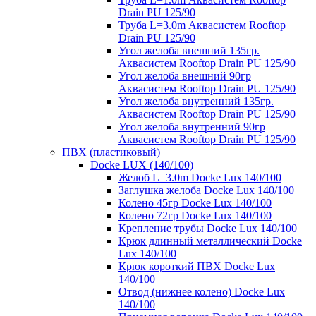
Drain PU 125/90
Труба L=3.0m Аквасистем Rooftop
Drain PU 125/90
Угол желоба внешний 135гр.
Аквасистем Rooftop Drain PU 125/90
Угол желоба внешний 90гр
Аквасистем Rooftop Drain PU 125/90
Угол желоба внутренний 135гр.
Аквасистем Rooftop Drain PU 125/90
Угол желоба внутренний 90гр
Аквасистем Rooftop Drain PU 125/90
ПВХ (пластиковый)
Docke LUX (140/100)
Желоб L=3.0m Docke Lux 140/100
Заглушка желоба Docke Lux 140/100
Колено 45гр Docke Lux 140/100
Колено 72гр Docke Lux 140/100
Крепление трубы Docke Lux 140/100
Крюк длинный металлический Docke
Lux 140/100
Крюк короткий ПВХ Docke Lux
140/100
Отвод (нижнее колено) Docke Lux
140/100