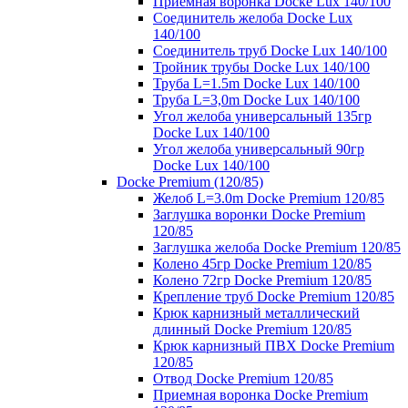
Приемная воронка Docke Lux 140/100
Соединитель желоба Docke Lux
140/100
Соединитель труб Docke Lux 140/100
Тройник трубы Docke Lux 140/100
Труба L=1.5m Docke Lux 140/100
Труба L=3,0m Docke Lux 140/100
Угол желоба универсальный 135гр
Docke Lux 140/100
Угол желоба универсальный 90гр
Docke Lux 140/100
Docke Premium (120/85)
Желоб L=3.0m Docke Premium 120/85
Заглушка воронки Docke Premium
120/85
Заглушка желоба Docke Premium 120/85
Колено 45гр Docke Premium 120/85
Колено 72гр Docke Premium 120/85
Крепление труб Docke Premium 120/85
Крюк карнизный металлический
длинный Docke Premium 120/85
Крюк карнизный ПВХ Docke Premium
120/85
Отвод Docke Premium 120/85
Приемная воронка Docke Premium