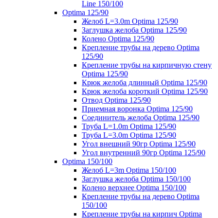
Line 150/100
Optima 125/90
Желоб L=3.0m Optima 125/90
Заглушка желоба Optima 125/90
Колено Optima 125/90
Крепление трубы на дерево Optima
125/90
Крепление трубы на кирпичную стену
Optima 125/90
Крюк желоба длинный Optima 125/90
Крюк желоба короткий Optima 125/90
Отвод Optima 125/90
Приемная воронка Optima 125/90
Соединитель желоба Optima 125/90
Труба L=1.0m Optima 125/90
Труба L=3.0m Optima 125/90
Угол внешний 90гр Optima 125/90
Угол внутренний 90гр Optima 125/90
Optima 150/100
Желоб L=3m Optima 150/100
Заглушка желоба Optima 150/100
Колено верхнее Optima 150/100
Крепление трубы на дерево Optima
150/100
Крепление трубы на кирпич Optima