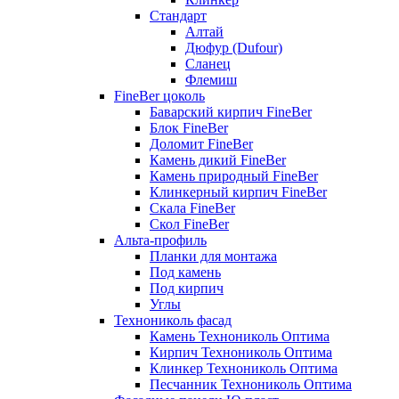
Стандарт
Алтай
Дюфур (Dufour)
Сланец
Флемиш
FineBer цоколь
Баварский кирпич FineBer
Блок FineBer
Доломит FineBer
Камень дикий FineBer
Камень природный FineBer
Клинкерный кирпич FineBer
Скала FineBer
Скол FineBer
Альта-профиль
Планки для монтажа
Под камень
Под кирпич
Углы
Технониколь фасад
Камень Технониколь Оптима
Кирпич Технониколь Оптима
Клинкер Технониколь Оптима
Песчанник Технониколь Оптима