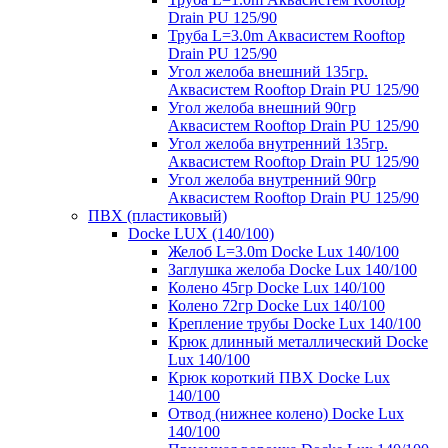
Drain PU 125/90
Труба L=3.0m Аквасистем Rooftop
Drain PU 125/90
Угол желоба внешний 135гр.
Аквасистем Rooftop Drain PU 125/90
Угол желоба внешний 90гр
Аквасистем Rooftop Drain PU 125/90
Угол желоба внутренний 135гр.
Аквасистем Rooftop Drain PU 125/90
Угол желоба внутренний 90гр
Аквасистем Rooftop Drain PU 125/90
ПВХ (пластиковый)
Docke LUX (140/100)
Желоб L=3.0m Docke Lux 140/100
Заглушка желоба Docke Lux 140/100
Колено 45гр Docke Lux 140/100
Колено 72гр Docke Lux 140/100
Крепление трубы Docke Lux 140/100
Крюк длинный металлический Docke
Lux 140/100
Крюк короткий ПВХ Docke Lux
140/100
Отвод (нижнее колено) Docke Lux
140/100