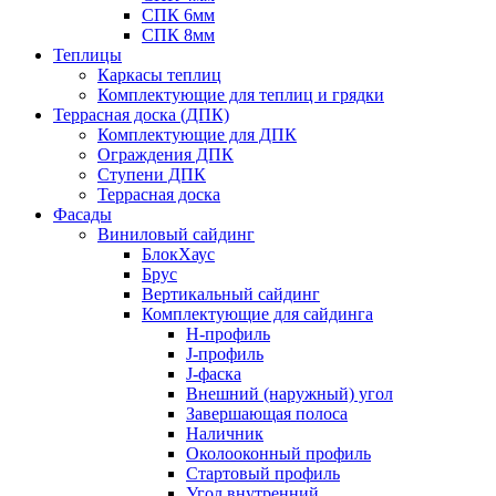
СПК 6мм
СПК 8мм
Теплицы
Каркасы теплиц
Комплектующие для теплиц и грядки
Террасная доска (ДПК)
Комплектующие для ДПК
Ограждения ДПК
Ступени ДПК
Террасная доска
Фасады
Виниловый сайдинг
БлокХаус
Брус
Вертикальный сайдинг
Комплектующие для сайдинга
H-профиль
J-профиль
J-фаска
Внешний (наружный) угол
Завершающая полоса
Наличник
Околооконный профиль
Стартовый профиль
Угол внутренний