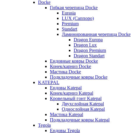
Docke
Гибкая черепица Docke
Eurasia
LUX (Саппоро)
Premium
Standart
Ламинированная черепица Docke
Dragon Europa
Dragon Lux
Dragon Premium
Dragon Standart
Ендовные ковры Docke
Конек/карниз Docke
Мастика Docke
Подкладочные ковры Docke
KATEPAL
Ендовы Katepal
Конек/карниз Katepal
Кровельный гонт Katepal
Двухслойная Katepal
Однослойная Katepal
Мастика Katepal
Подкладочные ковры Katepal
Tegola
Ендовы Tegola