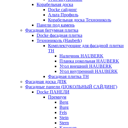
Корабельная доска
Docke сайдинг
Альта Профиль
Корабельная доска Технониколь
Панели под камень
Фасадная битумная плитка
Docke фасадная плитка
Технониколь (Hauberk)
Комплектующие для фасадной плитки
ТН
Наличник HAUBERK
Планка цокольная HAUBERK
Угол внешний HAUBERK
Угол внутренний HAUBERK
Фасадная плитка ТН
Фасадная доска ДПК
Фасадные панели (ЦОКОЛЬНЫЙ САЙДИНГ)
Docke ПАНЕЛИ
Премиум
Berg
Burg
Fels
Stein
Stern
Клинкер