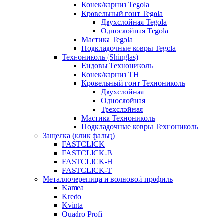
Конек/карниз Tegola
Кровельный гонт Tegola
Двухслойная Tegola
Однослойная Tegola
Мастика Tegola
Подкладочные ковры Tegola
Технониколь (Shinglas)
Ендовы Технониколь
Конек/карниз ТН
Кровельный гонт Технониколь
Двухслойная
Однослойная
Трехслойная
Мастика Технониколь
Подкладочные ковры Технониколь
Защелка (клик фальц)
FASTCLICK
FASTCLICK-B
FASTCLICK-H
FASTCLICK-T
Металлочерепица и волновой профиль
Kamea
Kredo
Kvinta
Quadro Profi