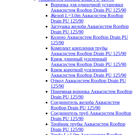
Воронка для одиночной установки
Аквасистем Rooftop Drain PU 125/90
Желоб L=3.0m Аквасистем Rooftop
Drain PU 125/90
Заглушка желоба Аквасистем Rooftop
Drain PU 125/90
Колено Аквасистем Rooftop Drain PU
125/90
Комплект крепления трубы
Аквасистем Rooftop Drain PU 125/90
Крюк длинный усиленный
Аквасистем Rooftop Drain PU 125/90
Крюк короткий усиленный
Аквасистем Rooftop Drain PU 125/90
Отвод Аквасистем Rooftop Drain PU
125/90
Приемная воронка Аквасистем Rooftop
Drain PU 125/90
Соединитель желоба Аквасистем
Rooftop Drain PU 125/90
Соединитель труб Аквасистем Rooftop
Drain PU 125/90
Тройник трубы Аквасистем Rooftop
Drain PU 125/90
Труба L=1.0m Аквасистем Rooftop