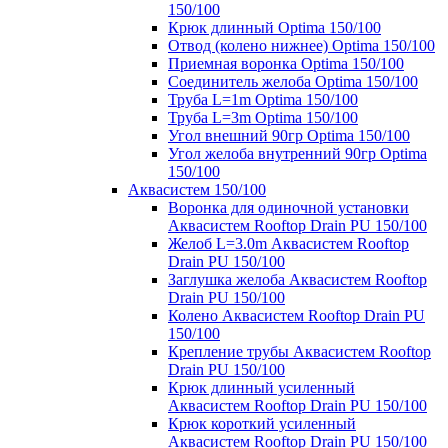
150/100
Крюк длинный Optima 150/100
Отвод (колено нижнее) Optima 150/100
Приемная воронка Optima 150/100
Соединитель желоба Optima 150/100
Труба L=1m Optima 150/100
Труба L=3m Optima 150/100
Угол внешний 90гр Optima 150/100
Угол желоба внутренний 90гр Optima
150/100
Аквасистем 150/100
Воронка для одиночной установки
Аквасистем Rooftop Drain PU 150/100
Желоб L=3.0m Аквасистем Rooftop
Drain PU 150/100
Заглушка желоба Аквасистем Rooftop
Drain PU 150/100
Колено Аквасистем Rooftop Drain PU
150/100
Крепление трубы Аквасистем Rooftop
Drain PU 150/100
Крюк длинный усиленный
Аквасистем Rooftop Drain PU 150/100
Крюк короткий усиленный
Аквасистем Rooftop Drain PU 150/100