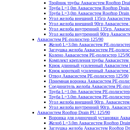
Тройник трубы Аквасистем Rooftop Drai
Труба L=1,0m Аквасистем Rooftop Drain
Труба L=3,0m Аквасистем Rooftop Drain
Угол желоба внешний 135гр Аквасистем 
Угол желоба внешний 90гр Аквасистем R
Угол желоба внутренний 135гр. Аквасис
Угол желоба внутренний 90гр Аквасисте
Аквасистем PE-полиэстер 125/90
Желоб L=3.0m Аквасистем PE-полиэстер
Заглушка желоба Аквасистем PE-полиэс
Колено Аквасистем PE-полиэстер 125/9
Комплект крепления трубы Аквасистем 
Крюк длинный усиленный Аквасистем P
Крюк короткий усиленный Аквасистем P
Отвод Аквасистем РЕ-полиэстер 125/90
Приемная воронка Аквасистем PE-полиэ
Соединитель желоба Аквасистем PE-пол
Труба L=1.0m Аквасистем PE-полиэстер
Труба L=3.0m Аквасистем PE-полиэстер
Угол желоба внешний 90гр. Аквасистем
Угол желоба внутренний 90гр. Аквасист
Аквасистем Rooftop Drain PU 125/90
Воронка для одиночной установки Аквас
Желоб L=3.0m Аквасистем Rooftop Drain
Заглушка желоба Аквасистем Rooftop Dr