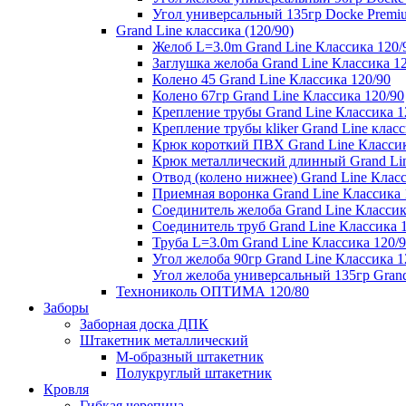
Угол универсальный 135гр Docke Premi
Grand Line классика (120/90)
Желоб L=3.0m Grand Line Классика 120/
Заглушка желоба Grand Line Классика 1
Колено 45 Grand Line Классика 120/90
Колено 67гр Grand Line Классика 120/90
Крепление трубы Grand Line Классика 1
Крепление трубы kliker Grand Line класс
Крюк короткий ПВХ Grand Line Классик
Крюк металлический длинный Grand Lin
Отвод (колено нижнее) Grand Line Класс
Приемная воронка Grand Line Классика 
Соединитель желоба Grand Line Классик
Соединитель труб Grand Line Классика 
Труба L=3.0m Grand Line Классика 120/
Угол желоба 90гр Grand Line Классика 1
Угол желоба универсальный 135гр Grand
Технониколь ОПТИМА 120/80
Заборы
Заборная доска ДПК
Штакетник металлический
М-образный штакетник
Полукруглый штакетник
Кровля
Гибкая черепица