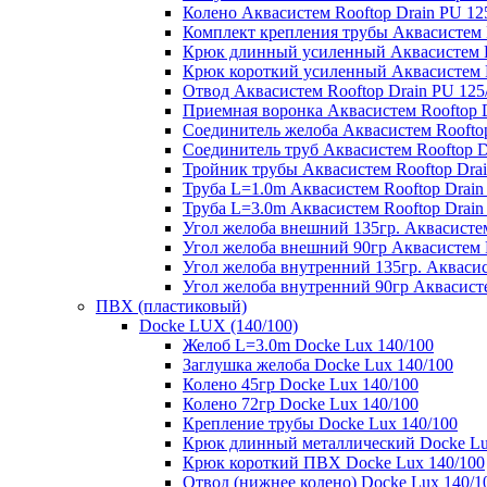
Колено Аквасистем Rooftop Drain PU 12
Комплект крепления трубы Аквасистем R
Крюк длинный усиленный Аквасистем Ro
Крюк короткий усиленный Аквасистем R
Отвод Аквасистем Rooftop Drain PU 125
Приемная воронка Аквасистем Rooftop D
Соединитель желоба Аквасистем Rooftop
Соединитель труб Аквасистем Rooftop D
Тройник трубы Аквасистем Rooftop Drai
Труба L=1.0m Аквасистем Rooftop Drain
Труба L=3.0m Аквасистем Rooftop Drain
Угол желоба внешний 135гр. Аквасистем
Угол желоба внешний 90гр Аквасистем R
Угол желоба внутренний 135гр. Аквасис
Угол желоба внутренний 90гр Аквасисте
ПВХ (пластиковый)
Docke LUX (140/100)
Желоб L=3.0m Docke Lux 140/100
Заглушка желоба Docke Lux 140/100
Колено 45гр Docke Lux 140/100
Колено 72гр Docke Lux 140/100
Крепление трубы Docke Lux 140/100
Крюк длинный металлический Docke Lu
Крюк короткий ПВХ Docke Lux 140/100
Отвод (нижнее колено) Docke Lux 140/1