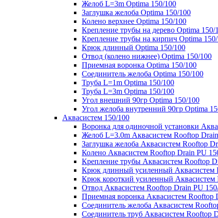
Желоб L=3m Optima 150/100
Заглушка желоба Optima 150/100
Колено верхнее Optima 150/100
Крепление трубы на дерево Optima 150/
Крепление трубы на кирпич Optima 150
Крюк длинный Optima 150/100
Отвод (колено нижнее) Optima 150/100
Приемная воронка Optima 150/100
Соединитель желоба Optima 150/100
Труба L=1m Optima 150/100
Труба L=3m Optima 150/100
Угол внешний 90гр Optima 150/100
Угол желоба внутренний 90гр Optima 15
Аквасистем 150/100
Воронка для одиночной установки Аквас
Желоб L=3.0m Аквасистем Rooftop Drain
Заглушка желоба Аквасистем Rooftop Dr
Колено Аквасистем Rooftop Drain PU 15
Крепление трубы Аквасистем Rooftop Dr
Крюк длинный усиленный Аквасистем Ro
Крюк короткий усиленный Аквасистем R
Отвод Аквасистем Rooftop Drain PU 150
Приемная воронка Аквасистем Rooftop D
Соединитель желоба Аквасистем Rooftop
Соединитель труб Аквасистем Rooftop D