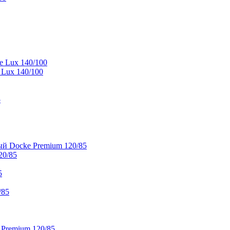
e Lux 140/100
 Lux 140/100
5
й Docke Premium 120/85
20/85
5
/85
 Premium 120/85