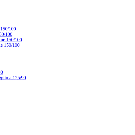
 150/100
50/100
ne 150/100
e 150/100
90
ptima 125/90