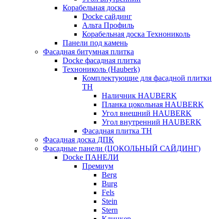
Корабельная доска
Docke сайдинг
Альта Профиль
Корабельная доска Технониколь
Панели под камень
Фасадная битумная плитка
Docke фасадная плитка
Технониколь (Hauberk)
Комплектующие для фасадной плитки
ТН
Наличник HAUBERK
Планка цокольная HAUBERK
Угол внешний HAUBERK
Угол внутренний HAUBERK
Фасадная плитка ТН
Фасадная доска ДПК
Фасадные панели (ЦОКОЛЬНЫЙ САЙДИНГ)
Docke ПАНЕЛИ
Премиум
Berg
Burg
Fels
Stein
Stern
Клинкер