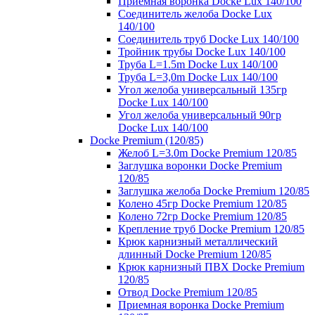
Приемная воронка Docke Lux 140/100
Соединитель желоба Docke Lux
140/100
Соединитель труб Docke Lux 140/100
Тройник трубы Docke Lux 140/100
Труба L=1.5m Docke Lux 140/100
Труба L=3,0m Docke Lux 140/100
Угол желоба универсальный 135гр
Docke Lux 140/100
Угол желоба универсальный 90гр
Docke Lux 140/100
Docke Premium (120/85)
Желоб L=3.0m Docke Premium 120/85
Заглушка воронки Docke Premium
120/85
Заглушка желоба Docke Premium 120/85
Колено 45гр Docke Premium 120/85
Колено 72гр Docke Premium 120/85
Крепление труб Docke Premium 120/85
Крюк карнизный металлический
длинный Docke Premium 120/85
Крюк карнизный ПВХ Docke Premium
120/85
Отвод Docke Premium 120/85
Приемная воронка Docke Premium