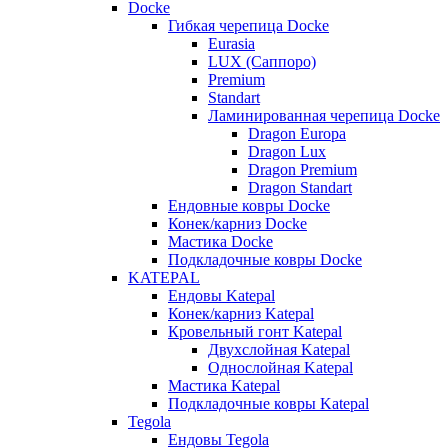
Docke
Гибкая черепица Docke
Eurasia
LUX (Саппоро)
Premium
Standart
Ламинированная черепица Docke
Dragon Europa
Dragon Lux
Dragon Premium
Dragon Standart
Ендовные ковры Docke
Конек/карниз Docke
Мастика Docke
Подкладочные ковры Docke
KATEPAL
Ендовы Katepal
Конек/карниз Katepal
Кровельный гонт Katepal
Двухслойная Katepal
Однослойная Katepal
Мастика Katepal
Подкладочные ковры Katepal
Tegola
Ендовы Tegola