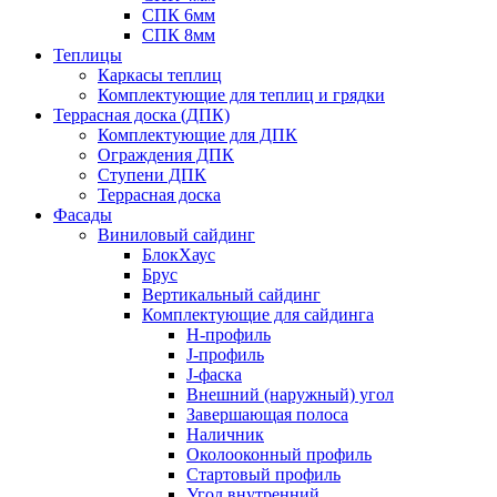
СПК 6мм
СПК 8мм
Теплицы
Каркасы теплиц
Комплектующие для теплиц и грядки
Террасная доска (ДПК)
Комплектующие для ДПК
Ограждения ДПК
Ступени ДПК
Террасная доска
Фасады
Виниловый сайдинг
БлокХаус
Брус
Вертикальный сайдинг
Комплектующие для сайдинга
H-профиль
J-профиль
J-фаска
Внешний (наружный) угол
Завершающая полоса
Наличник
Околооконный профиль
Стартовый профиль
Угол внутренний