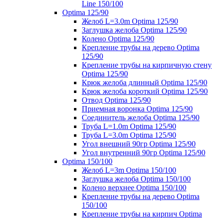
Line 150/100
Optima 125/90
Желоб L=3.0m Optima 125/90
Заглушка желоба Optima 125/90
Колено Optima 125/90
Крепление трубы на дерево Optima
125/90
Крепление трубы на кирпичную стену
Optima 125/90
Крюк желоба длинный Optima 125/90
Крюк желоба короткий Optima 125/90
Отвод Optima 125/90
Приемная воронка Optima 125/90
Соединитель желоба Optima 125/90
Труба L=1.0m Optima 125/90
Труба L=3.0m Optima 125/90
Угол внешний 90гр Optima 125/90
Угол внутренний 90гр Optima 125/90
Optima 150/100
Желоб L=3m Optima 150/100
Заглушка желоба Optima 150/100
Колено верхнее Optima 150/100
Крепление трубы на дерево Optima
150/100
Крепление трубы на кирпич Optima