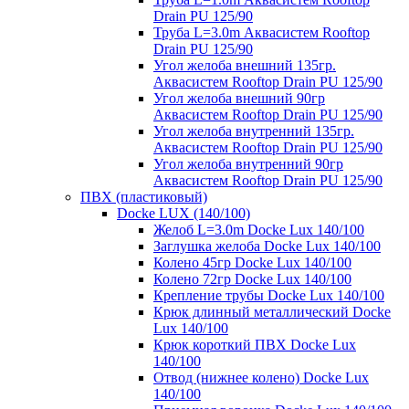
Drain PU 125/90
Труба L=3.0m Аквасистем Rooftop
Drain PU 125/90
Угол желоба внешний 135гр.
Аквасистем Rooftop Drain PU 125/90
Угол желоба внешний 90гр
Аквасистем Rooftop Drain PU 125/90
Угол желоба внутренний 135гр.
Аквасистем Rooftop Drain PU 125/90
Угол желоба внутренний 90гр
Аквасистем Rooftop Drain PU 125/90
ПВХ (пластиковый)
Docke LUX (140/100)
Желоб L=3.0m Docke Lux 140/100
Заглушка желоба Docke Lux 140/100
Колено 45гр Docke Lux 140/100
Колено 72гр Docke Lux 140/100
Крепление трубы Docke Lux 140/100
Крюк длинный металлический Docke
Lux 140/100
Крюк короткий ПВХ Docke Lux
140/100
Отвод (нижнее колено) Docke Lux
140/100