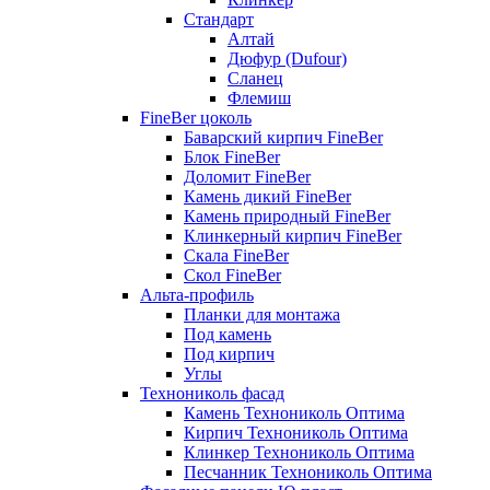
Стандарт
Алтай
Дюфур (Dufour)
Сланец
Флемиш
FineBer цоколь
Баварский кирпич FineBer
Блок FineBer
Доломит FineBer
Камень дикий FineBer
Камень природный FineBer
Клинкерный кирпич FineBer
Скала FineBer
Скол FineBer
Альта-профиль
Планки для монтажа
Под камень
Под кирпич
Углы
Технониколь фасад
Камень Технониколь Оптима
Кирпич Технониколь Оптима
Клинкер Технониколь Оптима
Песчанник Технониколь Оптима