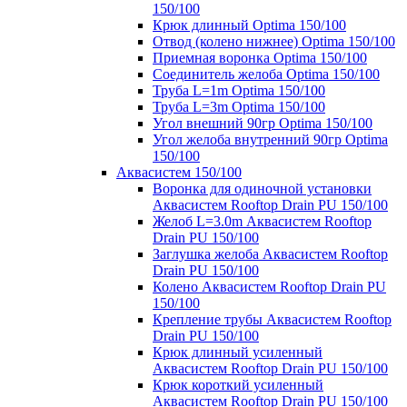
150/100
Крюк длинный Optima 150/100
Отвод (колено нижнее) Optima 150/100
Приемная воронка Optima 150/100
Соединитель желоба Optima 150/100
Труба L=1m Optima 150/100
Труба L=3m Optima 150/100
Угол внешний 90гр Optima 150/100
Угол желоба внутренний 90гр Optima
150/100
Аквасистем 150/100
Воронка для одиночной установки
Аквасистем Rooftop Drain PU 150/100
Желоб L=3.0m Аквасистем Rooftop
Drain PU 150/100
Заглушка желоба Аквасистем Rooftop
Drain PU 150/100
Колено Аквасистем Rooftop Drain PU
150/100
Крепление трубы Аквасистем Rooftop
Drain PU 150/100
Крюк длинный усиленный
Аквасистем Rooftop Drain PU 150/100
Крюк короткий усиленный
Аквасистем Rooftop Drain PU 150/100