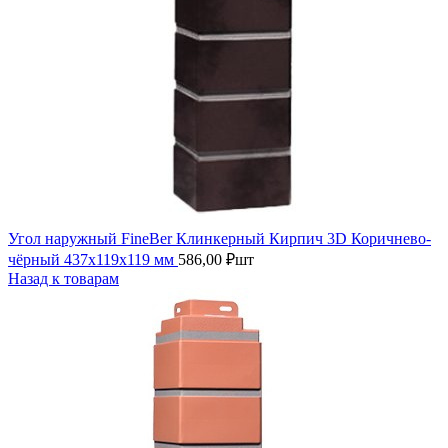
Угол наружный FineBer Клинкерный Кирпич 3D Коричнево-
чёрный 437х119х119 мм
586,00
₽
шт
Назад к товарам