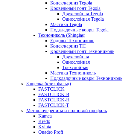
Конек/карниз Tegola
Кровельный гонт Tegola
Двухслойная Tegola
Однослойная Tegola
Мастика Tegola
Подкладочные ковры Tegola
Технониколь (Shinglas)
Ендовы Технониколь
Конек/карниз ТН
Кровельный гонт Технониколь
Двухслойная
Однослойная
Трехслойная
Мастика Технониколь
Подкладочные ковры Технониколь
Защелка (клик фальц)
FASTCLICK
FASTCLICK-B
FASTCLICK-H
FASTCLICK-T
Металлочерепица и волновой профиль
Kamea
Kredo
Kvinta
Quadro Profi