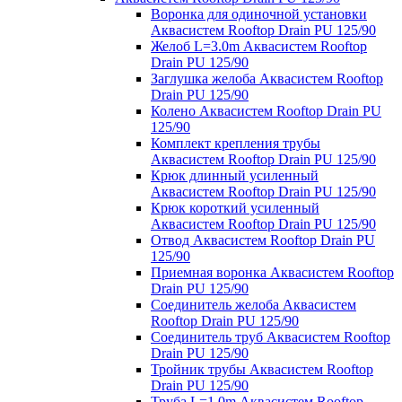
Воронка для одиночной установки
Аквасистем Rooftop Drain PU 125/90
Желоб L=3.0m Аквасистем Rooftop
Drain PU 125/90
Заглушка желоба Аквасистем Rooftop
Drain PU 125/90
Колено Аквасистем Rooftop Drain PU
125/90
Комплект крепления трубы
Аквасистем Rooftop Drain PU 125/90
Крюк длинный усиленный
Аквасистем Rooftop Drain PU 125/90
Крюк короткий усиленный
Аквасистем Rooftop Drain PU 125/90
Отвод Аквасистем Rooftop Drain PU
125/90
Приемная воронка Аквасистем Rooftop
Drain PU 125/90
Соединитель желоба Аквасистем
Rooftop Drain PU 125/90
Соединитель труб Аквасистем Rooftop
Drain PU 125/90
Тройник трубы Аквасистем Rooftop
Drain PU 125/90
Труба L=1.0m Аквасистем Rooftop