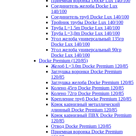
Приемная воронка Docke Lux 140/100
Соединитель желоба Docke Lux
140/100
Соединитель труб Docke Lux 140/100
Тройник трубы Docke Lux 140/100
Труба L=1.5m Docke Lux 140/100
Труба L=3,0m Docke Lux 140/100
Угол желоба универсальный 135гр
Docke Lux 140/100
Угол желоба универсальный 90гр
Docke Lux 140/100
Docke Premium (120/85)
Желоб L=3.0m Docke Premium 120/85
Заглушка воронки Docke Premium
120/85
Заглушка желоба Docke Premium 120/85
Колено 45гр Docke Premium 120/85
Колено 72гр Docke Premium 120/85
Крепление труб Docke Premium 120/85
Крюк карнизный металлический
длинный Docke Premium 120/85
Крюк карнизный ПВХ Docke Premium
120/85
Отвод Docke Premium 120/85
Приемная воронка Docke Premium