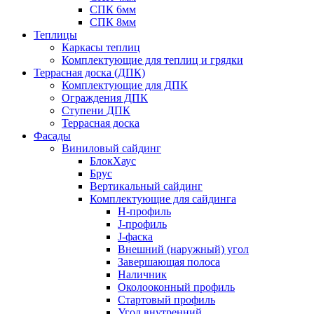
СПК 6мм
СПК 8мм
Теплицы
Каркасы теплиц
Комплектующие для теплиц и грядки
Террасная доска (ДПК)
Комплектующие для ДПК
Ограждения ДПК
Ступени ДПК
Террасная доска
Фасады
Виниловый сайдинг
БлокХаус
Брус
Вертикальный сайдинг
Комплектующие для сайдинга
H-профиль
J-профиль
J-фаска
Внешний (наружный) угол
Завершающая полоса
Наличник
Околооконный профиль
Стартовый профиль
Угол внутренний