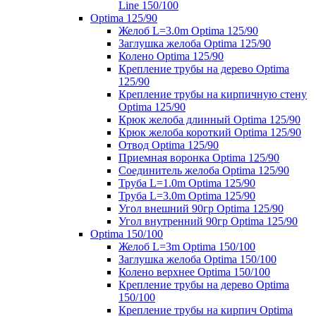
Line 150/100
Optima 125/90
Желоб L=3.0m Optima 125/90
Заглушка желоба Optima 125/90
Колено Optima 125/90
Крепление трубы на дерево Optima
125/90
Крепление трубы на кирпичную стену
Optima 125/90
Крюк желоба длинный Optima 125/90
Крюк желоба короткий Optima 125/90
Отвод Optima 125/90
Приемная воронка Optima 125/90
Соединитель желоба Optima 125/90
Труба L=1.0m Optima 125/90
Труба L=3.0m Optima 125/90
Угол внешний 90гр Optima 125/90
Угол внутренний 90гр Optima 125/90
Optima 150/100
Желоб L=3m Optima 150/100
Заглушка желоба Optima 150/100
Колено верхнее Optima 150/100
Крепление трубы на дерево Optima
150/100
Крепление трубы на кирпич Optima