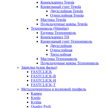
Конек/карниз Tegola
Кровельный гонт Tegola
Двухслойная Tegola
Однослойная Tegola
Мастика Tegola
Подкладочные ковры Tegola
Технониколь (Shinglas)
Ендовы Технониколь
Конек/карниз ТН
Кровельный гонт Технониколь
Двухслойная
Однослойная
Трехслойная
Мастика Технониколь
Подкладочные ковры Технониколь
Защелка (клик фальц)
FASTCLICK
FASTCLICK-B
FASTCLICK-H
FASTCLICK-T
Металлочерепица и волновой профиль
Kamea
Kredo
Kvinta
Quadro Profi