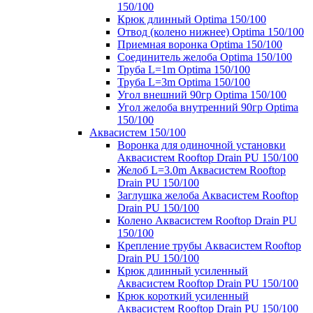
150/100
Крюк длинный Optima 150/100
Отвод (колено нижнее) Optima 150/100
Приемная воронка Optima 150/100
Соединитель желоба Optima 150/100
Труба L=1m Optima 150/100
Труба L=3m Optima 150/100
Угол внешний 90гр Optima 150/100
Угол желоба внутренний 90гр Optima
150/100
Аквасистем 150/100
Воронка для одиночной установки
Аквасистем Rooftop Drain PU 150/100
Желоб L=3.0m Аквасистем Rooftop
Drain PU 150/100
Заглушка желоба Аквасистем Rooftop
Drain PU 150/100
Колено Аквасистем Rooftop Drain PU
150/100
Крепление трубы Аквасистем Rooftop
Drain PU 150/100
Крюк длинный усиленный
Аквасистем Rooftop Drain PU 150/100
Крюк короткий усиленный
Аквасистем Rooftop Drain PU 150/100