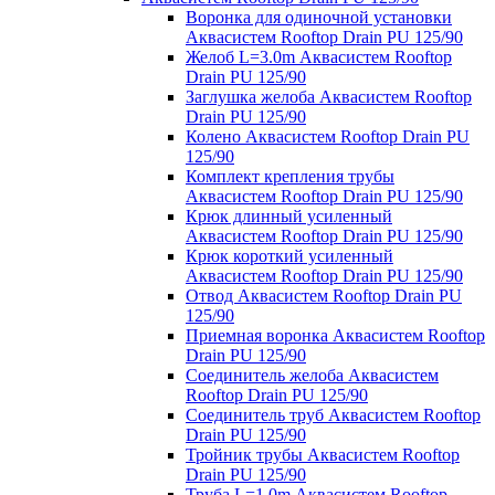
Воронка для одиночной установки
Аквасистем Rooftop Drain PU 125/90
Желоб L=3.0m Аквасистем Rooftop
Drain PU 125/90
Заглушка желоба Аквасистем Rooftop
Drain PU 125/90
Колено Аквасистем Rooftop Drain PU
125/90
Комплект крепления трубы
Аквасистем Rooftop Drain PU 125/90
Крюк длинный усиленный
Аквасистем Rooftop Drain PU 125/90
Крюк короткий усиленный
Аквасистем Rooftop Drain PU 125/90
Отвод Аквасистем Rooftop Drain PU
125/90
Приемная воронка Аквасистем Rooftop
Drain PU 125/90
Соединитель желоба Аквасистем
Rooftop Drain PU 125/90
Соединитель труб Аквасистем Rooftop
Drain PU 125/90
Тройник трубы Аквасистем Rooftop
Drain PU 125/90
Труба L=1.0m Аквасистем Rooftop