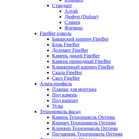
Стандарт
Алтай
Дюфур (Dufour)
Сланец
Флемиш
FineBer цоколь
Баварский кирпич FineBer
Блок FineBer
Доломит FineBer
Камень дикий FineBer
Камень природный FineBer
Клинкерный кирпич FineBer
Скала FineBer
Скол FineBer
Альта-профиль
Планки для монтажа
Под камень
Под кирпич
Углы
Технониколь фасад
Камень Технониколь Оптима
Кирпич Технониколь Оптима
Клинкер Технониколь Оптима
Песчанник Технониколь Оптима