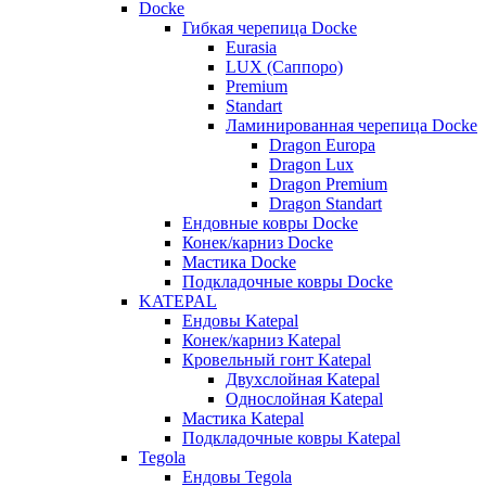
Docke
Гибкая черепица Docke
Eurasia
LUX (Саппоро)
Premium
Standart
Ламинированная черепица Docke
Dragon Europa
Dragon Lux
Dragon Premium
Dragon Standart
Ендовные ковры Docke
Конек/карниз Docke
Мастика Docke
Подкладочные ковры Docke
KATEPAL
Ендовы Katepal
Конек/карниз Katepal
Кровельный гонт Katepal
Двухслойная Katepal
Однослойная Katepal
Мастика Katepal
Подкладочные ковры Katepal
Tegola
Ендовы Tegola