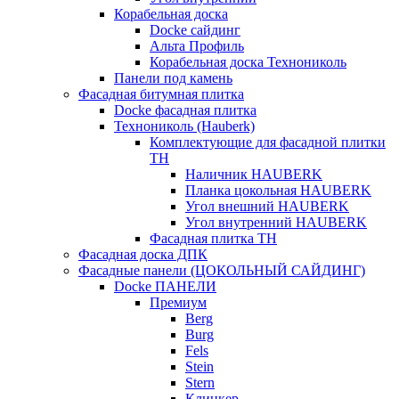
Корабельная доска
Docke сайдинг
Альта Профиль
Корабельная доска Технониколь
Панели под камень
Фасадная битумная плитка
Docke фасадная плитка
Технониколь (Hauberk)
Комплектующие для фасадной плитки
ТН
Наличник HAUBERK
Планка цокольная HAUBERK
Угол внешний HAUBERK
Угол внутренний HAUBERK
Фасадная плитка ТН
Фасадная доска ДПК
Фасадные панели (ЦОКОЛЬНЫЙ САЙДИНГ)
Docke ПАНЕЛИ
Премиум
Berg
Burg
Fels
Stein
Stern
Клинкер