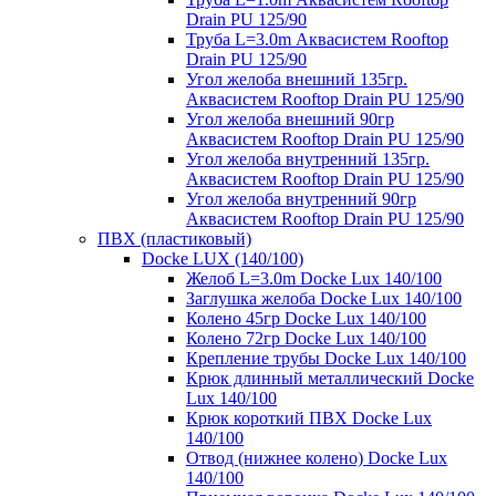
Drain PU 125/90
Труба L=3.0m Аквасистем Rooftop
Drain PU 125/90
Угол желоба внешний 135гр.
Аквасистем Rooftop Drain PU 125/90
Угол желоба внешний 90гр
Аквасистем Rooftop Drain PU 125/90
Угол желоба внутренний 135гр.
Аквасистем Rooftop Drain PU 125/90
Угол желоба внутренний 90гр
Аквасистем Rooftop Drain PU 125/90
ПВХ (пластиковый)
Docke LUX (140/100)
Желоб L=3.0m Docke Lux 140/100
Заглушка желоба Docke Lux 140/100
Колено 45гр Docke Lux 140/100
Колено 72гр Docke Lux 140/100
Крепление трубы Docke Lux 140/100
Крюк длинный металлический Docke
Lux 140/100
Крюк короткий ПВХ Docke Lux
140/100
Отвод (нижнее колено) Docke Lux
140/100