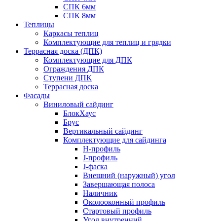
СПК 6мм
СПК 8мм
Теплицы
Каркасы теплиц
Комплектующие для теплиц и грядки
Террасная доска (ДПК)
Комплектующие для ДПК
Ограждения ДПК
Ступени ДПК
Террасная доска
Фасады
Виниловый сайдинг
БлокХаус
Брус
Вертикальный сайдинг
Комплектующие для сайдинга
H-профиль
J-профиль
J-фаска
Внешний (наружный) угол
Завершающая полоса
Наличник
Околооконный профиль
Стартовый профиль
Угол внутренний