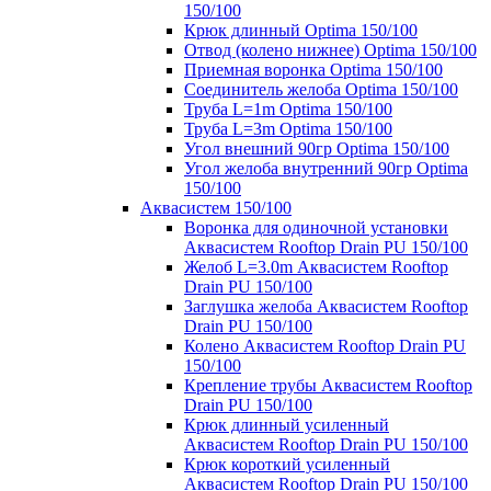
150/100
Крюк длинный Optima 150/100
Отвод (колено нижнее) Optima 150/100
Приемная воронка Optima 150/100
Соединитель желоба Optima 150/100
Труба L=1m Optima 150/100
Труба L=3m Optima 150/100
Угол внешний 90гр Optima 150/100
Угол желоба внутренний 90гр Optima
150/100
Аквасистем 150/100
Воронка для одиночной установки
Аквасистем Rooftop Drain PU 150/100
Желоб L=3.0m Аквасистем Rooftop
Drain PU 150/100
Заглушка желоба Аквасистем Rooftop
Drain PU 150/100
Колено Аквасистем Rooftop Drain PU
150/100
Крепление трубы Аквасистем Rooftop
Drain PU 150/100
Крюк длинный усиленный
Аквасистем Rooftop Drain PU 150/100
Крюк короткий усиленный
Аквасистем Rooftop Drain PU 150/100