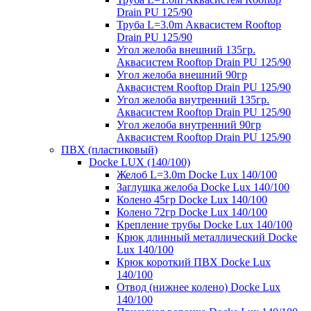
Drain PU 125/90
Труба L=3.0m Аквасистем Rooftop
Drain PU 125/90
Угол желоба внешний 135гр.
Аквасистем Rooftop Drain PU 125/90
Угол желоба внешний 90гр
Аквасистем Rooftop Drain PU 125/90
Угол желоба внутренний 135гр.
Аквасистем Rooftop Drain PU 125/90
Угол желоба внутренний 90гр
Аквасистем Rooftop Drain PU 125/90
ПВХ (пластиковый)
Docke LUX (140/100)
Желоб L=3.0m Docke Lux 140/100
Заглушка желоба Docke Lux 140/100
Колено 45гр Docke Lux 140/100
Колено 72гр Docke Lux 140/100
Крепление трубы Docke Lux 140/100
Крюк длинный металлический Docke
Lux 140/100
Крюк короткий ПВХ Docke Lux
140/100
Отвод (нижнее колено) Docke Lux
140/100