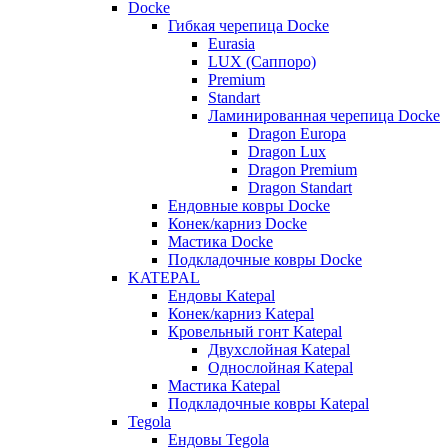
Docke
Гибкая черепица Docke
Eurasia
LUX (Саппоро)
Premium
Standart
Ламинированная черепица Docke
Dragon Europa
Dragon Lux
Dragon Premium
Dragon Standart
Ендовные ковры Docke
Конек/карниз Docke
Мастика Docke
Подкладочные ковры Docke
KATEPAL
Ендовы Katepal
Конек/карниз Katepal
Кровельный гонт Katepal
Двухслойная Katepal
Однослойная Katepal
Мастика Katepal
Подкладочные ковры Katepal
Tegola
Ендовы Tegola