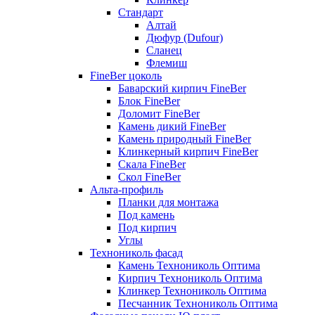
Стандарт
Алтай
Дюфур (Dufour)
Сланец
Флемиш
FineBer цоколь
Баварский кирпич FineBer
Блок FineBer
Доломит FineBer
Камень дикий FineBer
Камень природный FineBer
Клинкерный кирпич FineBer
Скала FineBer
Скол FineBer
Альта-профиль
Планки для монтажа
Под камень
Под кирпич
Углы
Технониколь фасад
Камень Технониколь Оптима
Кирпич Технониколь Оптима
Клинкер Технониколь Оптима
Песчанник Технониколь Оптима