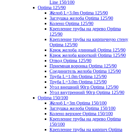
Line 150/100
Optima 125/90
Желоб L=3.0m Optima 125/90
Заглушка желоба Optima 125/90
Колено Optima 125/90
Крепление трубы на дерево Optima
125/90
Крепление трубы на кирпичную стену
Optima 125/90
Крюк желоба длинный Optima 125/90
Крюк желоба короткий Optima 125/90
Отвод Optima 125/90
Приемная воронка Optima 125/90
Соединитель желоба Optima 125/90
Труба L=1.0m Optima 125/90
Труба L=3.0m Optima 125/90
Угол внешний 90гр Optima 125/90
Угол внутренний 90гр Optima 125/90
Optima 150/100
Желоб L=3m Optima 150/100
Заглушка желоба Optima 150/100
Колено верхнее Optima 150/100
Крепление трубы на дерево Optima
150/100
Крепление трубы на кирпич Optima