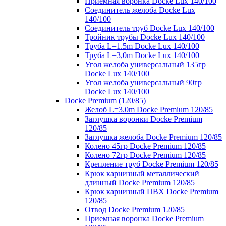
Приемная воронка Docke Lux 140/100
Соединитель желоба Docke Lux
140/100
Соединитель труб Docke Lux 140/100
Тройник трубы Docke Lux 140/100
Труба L=1.5m Docke Lux 140/100
Труба L=3,0m Docke Lux 140/100
Угол желоба универсальный 135гр
Docke Lux 140/100
Угол желоба универсальный 90гр
Docke Lux 140/100
Docke Premium (120/85)
Желоб L=3.0m Docke Premium 120/85
Заглушка воронки Docke Premium
120/85
Заглушка желоба Docke Premium 120/85
Колено 45гр Docke Premium 120/85
Колено 72гр Docke Premium 120/85
Крепление труб Docke Premium 120/85
Крюк карнизный металлический
длинный Docke Premium 120/85
Крюк карнизный ПВХ Docke Premium
120/85
Отвод Docke Premium 120/85
Приемная воронка Docke Premium