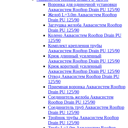
Воронка для одиночной установки
Аквасистем Rooftop Drain PU 125/90
Желоб L=3.0m Аквасистем Rooftop
Drain PU 125/90
Заглушка желоба Аквасистем Rooftop
Drain PU 125/90
Колено Аквасистем Rooftop Drain PU
125/90
Комплект крепления трубы
Аквасистем Rooftop Drain PU 125/90
Крюк длинный усиленный
Аквасистем Rooftop Drain PU 125/90
Крюк короткий усиленный
Аквасистем Rooftop Drain PU 125/90
Отвод Аквасистем Rooftop Drain PU
125/90
Приемная воронка Аквасистем Rooftop
Drain PU 125/90
Соединитель желоба Аквасистем
Rooftop Drain PU 125/90
Соединитель труб Аквасистем Rooftop
Drain PU 125/90
Тройник трубы Аквасистем Rooftop
Drain PU 125/90
Труба L=1.0m Аквасистем Rooftop