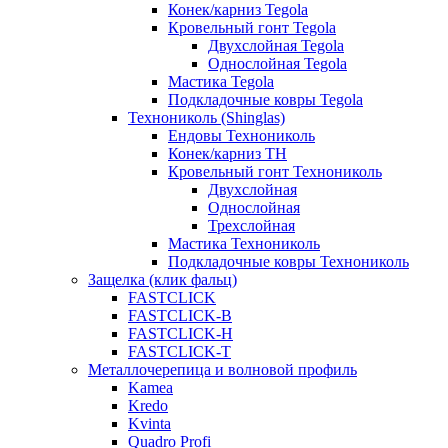
Конек/карниз Tegola
Кровельный гонт Tegola
Двухслойная Tegola
Однослойная Tegola
Мастика Tegola
Подкладочные ковры Tegola
Технониколь (Shinglas)
Ендовы Технониколь
Конек/карниз ТН
Кровельный гонт Технониколь
Двухслойная
Однослойная
Трехслойная
Мастика Технониколь
Подкладочные ковры Технониколь
Защелка (клик фальц)
FASTCLICK
FASTCLICK-B
FASTCLICK-H
FASTCLICK-T
Металлочерепица и волновой профиль
Kamea
Kredo
Kvinta
Quadro Profi