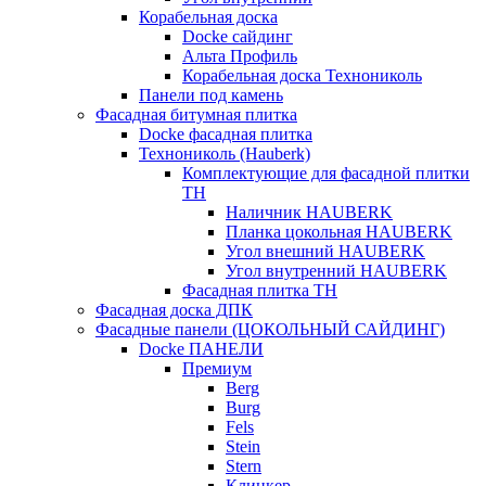
Корабельная доска
Docke сайдинг
Альта Профиль
Корабельная доска Технониколь
Панели под камень
Фасадная битумная плитка
Docke фасадная плитка
Технониколь (Hauberk)
Комплектующие для фасадной плитки
ТН
Наличник HAUBERK
Планка цокольная HAUBERK
Угол внешний HAUBERK
Угол внутренний HAUBERK
Фасадная плитка ТН
Фасадная доска ДПК
Фасадные панели (ЦОКОЛЬНЫЙ САЙДИНГ)
Docke ПАНЕЛИ
Премиум
Berg
Burg
Fels
Stein
Stern
Клинкер