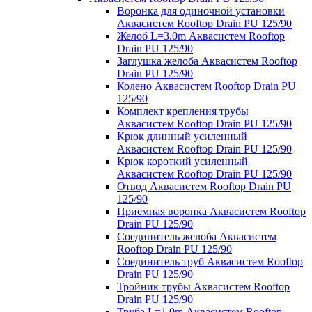
Воронка для одиночной установки
Аквасистем Rooftop Drain PU 125/90
Желоб L=3.0m Аквасистем Rooftop
Drain PU 125/90
Заглушка желоба Аквасистем Rooftop
Drain PU 125/90
Колено Аквасистем Rooftop Drain PU
125/90
Комплект крепления трубы
Аквасистем Rooftop Drain PU 125/90
Крюк длинный усиленный
Аквасистем Rooftop Drain PU 125/90
Крюк короткий усиленный
Аквасистем Rooftop Drain PU 125/90
Отвод Аквасистем Rooftop Drain PU
125/90
Приемная воронка Аквасистем Rooftop
Drain PU 125/90
Соединитель желоба Аквасистем
Rooftop Drain PU 125/90
Соединитель труб Аквасистем Rooftop
Drain PU 125/90
Тройник трубы Аквасистем Rooftop
Drain PU 125/90
Труба L=1.0m Аквасистем Rooftop