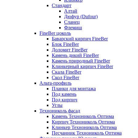
Стандарт
Алтай
Дюфур (Dufour)
Сланец
Флемиш
FineBer цоколь
Баварский кирпич FineBer
Блок FineBer
Доломит FineBer
Камень дикий FineBer
Камень природный FineBer
Клинкерный кирпич FineBer
Скала FineBer
Скол FineBer
Альта-профиль
Планки для монтажа
Под камень
Под кирпич
Углы
Технониколь фасад
Камень Технониколь Оптима
Кирпич Технониколь Оптима
Клинкер Технониколь Оптима
Песчанник Технониколь Оптима