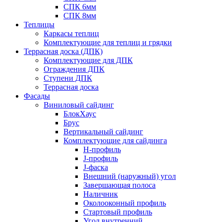
СПК 6мм
СПК 8мм
Теплицы
Каркасы теплиц
Комплектующие для теплиц и грядки
Террасная доска (ДПК)
Комплектующие для ДПК
Ограждения ДПК
Ступени ДПК
Террасная доска
Фасады
Виниловый сайдинг
БлокХаус
Брус
Вертикальный сайдинг
Комплектующие для сайдинга
H-профиль
J-профиль
J-фаска
Внешний (наружный) угол
Завершающая полоса
Наличник
Околооконный профиль
Стартовый профиль
Угол внутренний