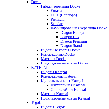
Docke
Гибкая черепица Docke
Eurasia
LUX (Саппоро)
Premium
Standart
Ламинированная черепица Docke
Dragon Europa
Dragon Lux
Dragon Premium
Dragon Standart
Ендовные ковры Docke
Конек/карниз Docke
Мастика Docke
Подкладочные ковры Docke
KATEPAL
Ендовы Katepal
Конек/карниз Katepal
Кровельный гонт Katepal
Двухслойная Katepal
Однослойная Katepal
Мастика Katepal
Подкладочные ковры Katepal
Tegola
Ендовы Tegola