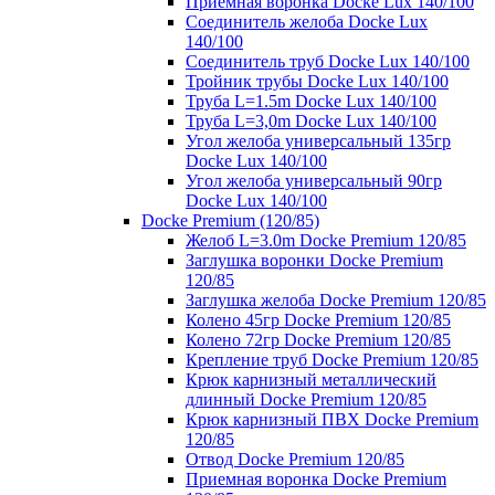
Приемная воронка Docke Lux 140/100
Соединитель желоба Docke Lux
140/100
Соединитель труб Docke Lux 140/100
Тройник трубы Docke Lux 140/100
Труба L=1.5m Docke Lux 140/100
Труба L=3,0m Docke Lux 140/100
Угол желоба универсальный 135гр
Docke Lux 140/100
Угол желоба универсальный 90гр
Docke Lux 140/100
Docke Premium (120/85)
Желоб L=3.0m Docke Premium 120/85
Заглушка воронки Docke Premium
120/85
Заглушка желоба Docke Premium 120/85
Колено 45гр Docke Premium 120/85
Колено 72гр Docke Premium 120/85
Крепление труб Docke Premium 120/85
Крюк карнизный металлический
длинный Docke Premium 120/85
Крюк карнизный ПВХ Docke Premium
120/85
Отвод Docke Premium 120/85
Приемная воронка Docke Premium