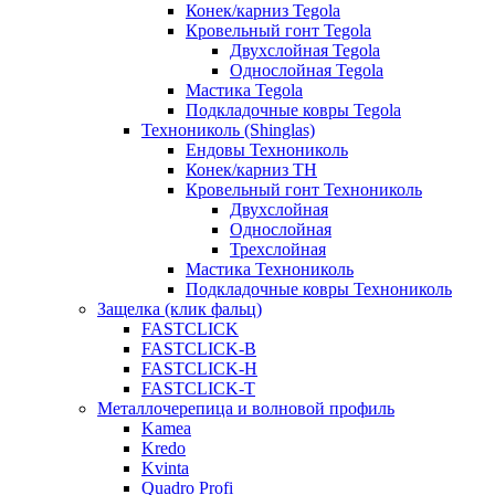
Конек/карниз Tegola
Кровельный гонт Tegola
Двухслойная Tegola
Однослойная Tegola
Мастика Tegola
Подкладочные ковры Tegola
Технониколь (Shinglas)
Ендовы Технониколь
Конек/карниз ТН
Кровельный гонт Технониколь
Двухслойная
Однослойная
Трехслойная
Мастика Технониколь
Подкладочные ковры Технониколь
Защелка (клик фальц)
FASTCLICK
FASTCLICK-B
FASTCLICK-H
FASTCLICK-T
Металлочерепица и волновой профиль
Kamea
Kredo
Kvinta
Quadro Profi