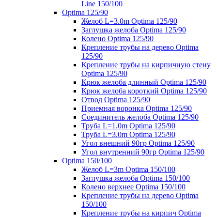
Line 150/100
Optima 125/90
Желоб L=3.0m Optima 125/90
Заглушка желоба Optima 125/90
Колено Optima 125/90
Крепление трубы на дерево Optima
125/90
Крепление трубы на кирпичную стену
Optima 125/90
Крюк желоба длинный Optima 125/90
Крюк желоба короткий Optima 125/90
Отвод Optima 125/90
Приемная воронка Optima 125/90
Соединитель желоба Optima 125/90
Труба L=1.0m Optima 125/90
Труба L=3.0m Optima 125/90
Угол внешний 90гр Optima 125/90
Угол внутренний 90гр Optima 125/90
Optima 150/100
Желоб L=3m Optima 150/100
Заглушка желоба Optima 150/100
Колено верхнее Optima 150/100
Крепление трубы на дерево Optima
150/100
Крепление трубы на кирпич Optima