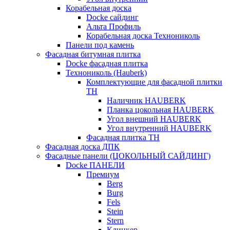
Корабельная доска
Docke сайдинг
Альта Профиль
Корабельная доска Технониколь
Панели под камень
Фасадная битумная плитка
Docke фасадная плитка
Технониколь (Hauberk)
Комплектующие для фасадной плитки
ТН
Наличник HAUBERK
Планка цокольная HAUBERK
Угол внешний HAUBERK
Угол внутренний HAUBERK
Фасадная плитка ТН
Фасадная доска ДПК
Фасадные панели (ЦОКОЛЬНЫЙ САЙДИНГ)
Docke ПАНЕЛИ
Премиум
Berg
Burg
Fels
Stein
Stern
Клинкер