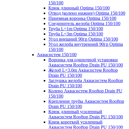
150/100
Крюк длинный Optima 150/100
Отвод (колено нижнее) Optima 150/100
Приемная воронка Optima 150/100
Соединитель желоба Optima 150/100
Труба L=1m Optima 150/100
Труба L=3m Optima 150/100
Угол внешний 90гр Optima 150/100
Угол желоба внутренний 90гр Optima
150/100
Аквасистем 150/100
Воронка для одиночной установки
Аквасистем Rooftop Drain PU 150/100
Желоб L=3.0m Аквасистем Rooftop
Drain PU 150/100
Заглушка желоба Аквасистем Rooftop
Drain PU 150/100
Колено Аквасистем Rooftop Drain PU
150/100
Крепление трубы Аквасистем Rooftop
Drain PU 150/100
Крюк длинный усиленный
Аквасистем Rooftop Drain PU 150/100
Крюк короткий усиленный
Аквасистем Rooftop Drain PU 150/100