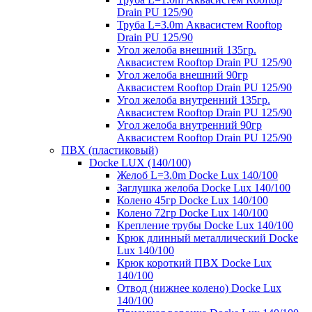
Drain PU 125/90
Труба L=3.0m Аквасистем Rooftop
Drain PU 125/90
Угол желоба внешний 135гр.
Аквасистем Rooftop Drain PU 125/90
Угол желоба внешний 90гр
Аквасистем Rooftop Drain PU 125/90
Угол желоба внутренний 135гр.
Аквасистем Rooftop Drain PU 125/90
Угол желоба внутренний 90гр
Аквасистем Rooftop Drain PU 125/90
ПВХ (пластиковый)
Docke LUX (140/100)
Желоб L=3.0m Docke Lux 140/100
Заглушка желоба Docke Lux 140/100
Колено 45гр Docke Lux 140/100
Колено 72гр Docke Lux 140/100
Крепление трубы Docke Lux 140/100
Крюк длинный металлический Docke
Lux 140/100
Крюк короткий ПВХ Docke Lux
140/100
Отвод (нижнее колено) Docke Lux
140/100