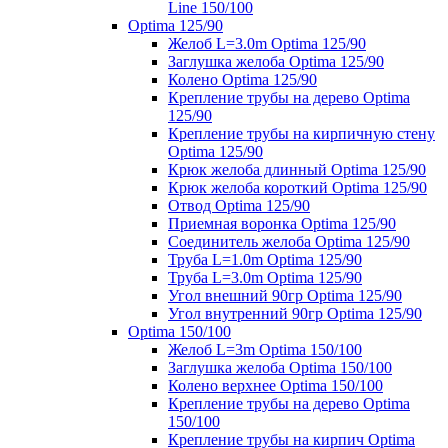
Line 150/100
Optima 125/90
Желоб L=3.0m Optima 125/90
Заглушка желоба Optima 125/90
Колено Optima 125/90
Крепление трубы на дерево Optima
125/90
Крепление трубы на кирпичную стену
Optima 125/90
Крюк желоба длинный Optima 125/90
Крюк желоба короткий Optima 125/90
Отвод Optima 125/90
Приемная воронка Optima 125/90
Соединитель желоба Optima 125/90
Труба L=1.0m Optima 125/90
Труба L=3.0m Optima 125/90
Угол внешний 90гр Optima 125/90
Угол внутренний 90гр Optima 125/90
Optima 150/100
Желоб L=3m Optima 150/100
Заглушка желоба Optima 150/100
Колено верхнее Optima 150/100
Крепление трубы на дерево Optima
150/100
Крепление трубы на кирпич Optima