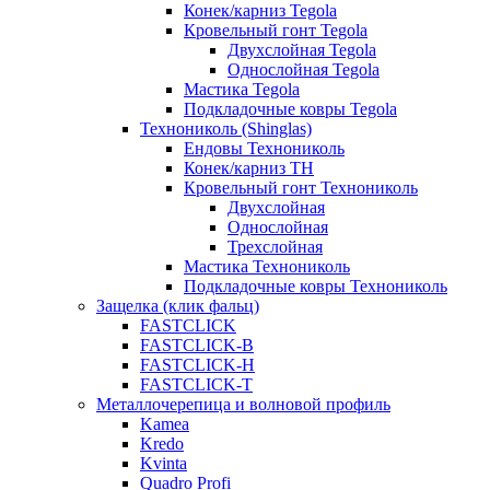
Конек/карниз Tegola
Кровельный гонт Tegola
Двухслойная Tegola
Однослойная Tegola
Мастика Tegola
Подкладочные ковры Tegola
Технониколь (Shinglas)
Ендовы Технониколь
Конек/карниз ТН
Кровельный гонт Технониколь
Двухслойная
Однослойная
Трехслойная
Мастика Технониколь
Подкладочные ковры Технониколь
Защелка (клик фальц)
FASTCLICK
FASTCLICK-B
FASTCLICK-H
FASTCLICK-T
Металлочерепица и волновой профиль
Kamea
Kredo
Kvinta
Quadro Profi