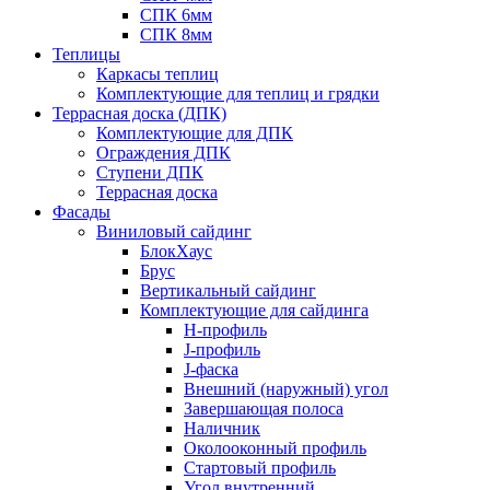
СПК 6мм
СПК 8мм
Теплицы
Каркасы теплиц
Комплектующие для теплиц и грядки
Террасная доска (ДПК)
Комплектующие для ДПК
Ограждения ДПК
Ступени ДПК
Террасная доска
Фасады
Виниловый сайдинг
БлокХаус
Брус
Вертикальный сайдинг
Комплектующие для сайдинга
H-профиль
J-профиль
J-фаска
Внешний (наружный) угол
Завершающая полоса
Наличник
Околооконный профиль
Стартовый профиль
Угол внутренний