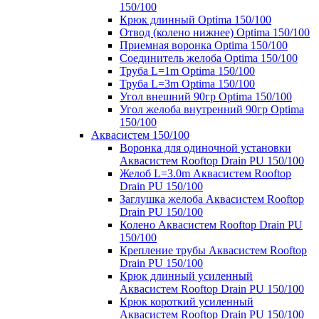
150/100
Крюк длинный Optima 150/100
Отвод (колено нижнее) Optima 150/100
Приемная воронка Optima 150/100
Соединитель желоба Optima 150/100
Труба L=1m Optima 150/100
Труба L=3m Optima 150/100
Угол внешний 90гр Optima 150/100
Угол желоба внутренний 90гр Optima
150/100
Аквасистем 150/100
Воронка для одиночной установки
Аквасистем Rooftop Drain PU 150/100
Желоб L=3.0m Аквасистем Rooftop
Drain PU 150/100
Заглушка желоба Аквасистем Rooftop
Drain PU 150/100
Колено Аквасистем Rooftop Drain PU
150/100
Крепление трубы Аквасистем Rooftop
Drain PU 150/100
Крюк длинный усиленный
Аквасистем Rooftop Drain PU 150/100
Крюк короткий усиленный
Аквасистем Rooftop Drain PU 150/100