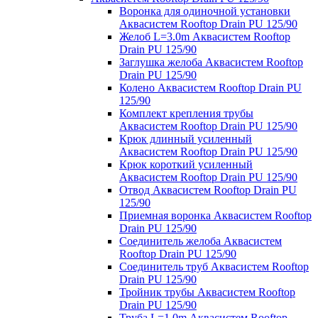
Воронка для одиночной установки
Аквасистем Rooftop Drain PU 125/90
Желоб L=3.0m Аквасистем Rooftop
Drain PU 125/90
Заглушка желоба Аквасистем Rooftop
Drain PU 125/90
Колено Аквасистем Rooftop Drain PU
125/90
Комплект крепления трубы
Аквасистем Rooftop Drain PU 125/90
Крюк длинный усиленный
Аквасистем Rooftop Drain PU 125/90
Крюк короткий усиленный
Аквасистем Rooftop Drain PU 125/90
Отвод Аквасистем Rooftop Drain PU
125/90
Приемная воронка Аквасистем Rooftop
Drain PU 125/90
Соединитель желоба Аквасистем
Rooftop Drain PU 125/90
Соединитель труб Аквасистем Rooftop
Drain PU 125/90
Тройник трубы Аквасистем Rooftop
Drain PU 125/90
Труба L=1.0m Аквасистем Rooftop