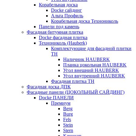
Корабельная доска
Docke сайдинг
Альта Профиль
Корабельная доска Технониколь
Панели под камень
Фасадная битумная плитка
Docke фасадная плитка
Технониколь (Hauberk)
Комплектующие для фасадной плитки
ТН
Наличник HAUBERK
Планка цокольная HAUBERK
Угол внешний HAUBERK
Угол внутренний HAUBERK
Фасадная плитка ТН
Фасадная доска ДПК
Фасадные панели (ЦОКОЛЬНЫЙ САЙДИНГ)
Docke ПАНЕЛИ
Премиум
Berg
Burg
Fels
Stein
Stern
Клинкер