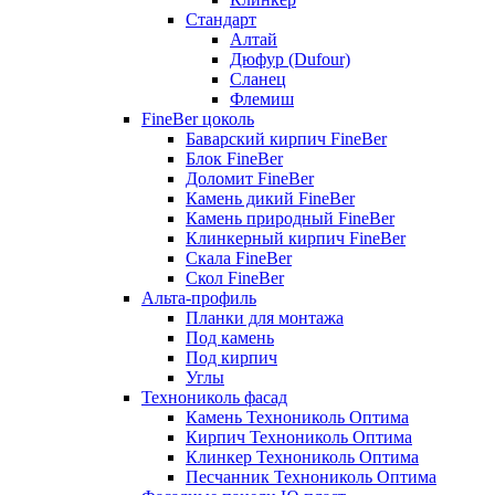
Стандарт
Алтай
Дюфур (Dufour)
Сланец
Флемиш
FineBer цоколь
Баварский кирпич FineBer
Блок FineBer
Доломит FineBer
Камень дикий FineBer
Камень природный FineBer
Клинкерный кирпич FineBer
Скала FineBer
Скол FineBer
Альта-профиль
Планки для монтажа
Под камень
Под кирпич
Углы
Технониколь фасад
Камень Технониколь Оптима
Кирпич Технониколь Оптима
Клинкер Технониколь Оптима
Песчанник Технониколь Оптима