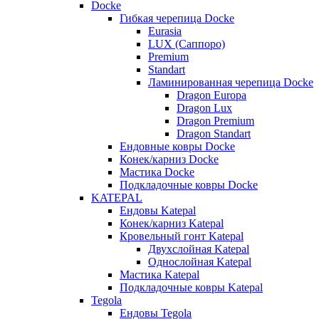
Docke
Гибкая черепица Docke
Eurasia
LUX (Саппоро)
Premium
Standart
Ламинированная черепица Docke
Dragon Europa
Dragon Lux
Dragon Premium
Dragon Standart
Ендовные ковры Docke
Конек/карниз Docke
Мастика Docke
Подкладочные ковры Docke
KATEPAL
Ендовы Katepal
Конек/карниз Katepal
Кровельный гонт Katepal
Двухслойная Katepal
Однослойная Katepal
Мастика Katepal
Подкладочные ковры Katepal
Tegola
Ендовы Tegola