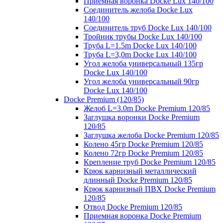
Приемная воронка Docke Lux 140/100
Соединитель желоба Docke Lux
140/100
Соединитель труб Docke Lux 140/100
Тройник трубы Docke Lux 140/100
Труба L=1.5m Docke Lux 140/100
Труба L=3,0m Docke Lux 140/100
Угол желоба универсальный 135гр
Docke Lux 140/100
Угол желоба универсальный 90гр
Docke Lux 140/100
Docke Premium (120/85)
Желоб L=3.0m Docke Premium 120/85
Заглушка воронки Docke Premium
120/85
Заглушка желоба Docke Premium 120/85
Колено 45гр Docke Premium 120/85
Колено 72гр Docke Premium 120/85
Крепление труб Docke Premium 120/85
Крюк карнизный металлический
длинный Docke Premium 120/85
Крюк карнизный ПВХ Docke Premium
120/85
Отвод Docke Premium 120/85
Приемная воронка Docke Premium