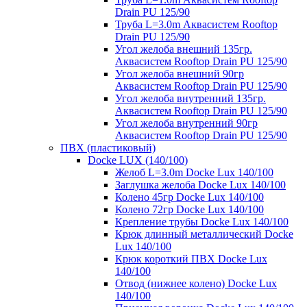
Drain PU 125/90
Труба L=3.0m Аквасистем Rooftop
Drain PU 125/90
Угол желоба внешний 135гр.
Аквасистем Rooftop Drain PU 125/90
Угол желоба внешний 90гр
Аквасистем Rooftop Drain PU 125/90
Угол желоба внутренний 135гр.
Аквасистем Rooftop Drain PU 125/90
Угол желоба внутренний 90гр
Аквасистем Rooftop Drain PU 125/90
ПВХ (пластиковый)
Docke LUX (140/100)
Желоб L=3.0m Docke Lux 140/100
Заглушка желоба Docke Lux 140/100
Колено 45гр Docke Lux 140/100
Колено 72гр Docke Lux 140/100
Крепление трубы Docke Lux 140/100
Крюк длинный металлический Docke
Lux 140/100
Крюк короткий ПВХ Docke Lux
140/100
Отвод (нижнее колено) Docke Lux
140/100