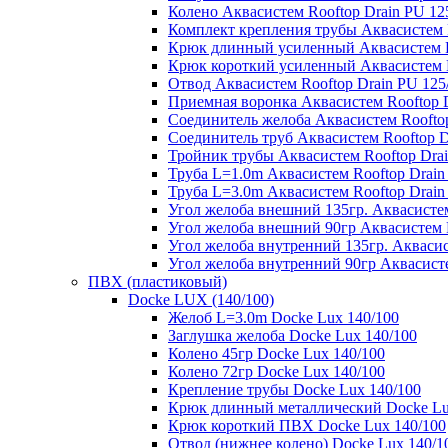
Колено Аквасистем Rooftop Drain PU 12
Комплект крепления трубы Аквасистем R
Крюк длинный усиленный Аквасистем Ro
Крюк короткий усиленный Аквасистем R
Отвод Аквасистем Rooftop Drain PU 125
Приемная воронка Аквасистем Rooftop D
Соединитель желоба Аквасистем Rooftop
Соединитель труб Аквасистем Rooftop D
Тройник трубы Аквасистем Rooftop Drai
Труба L=1.0m Аквасистем Rooftop Drain
Труба L=3.0m Аквасистем Rooftop Drain
Угол желоба внешний 135гр. Аквасистем
Угол желоба внешний 90гр Аквасистем R
Угол желоба внутренний 135гр. Аквасис
Угол желоба внутренний 90гр Аквасисте
ПВХ (пластиковый)
Docke LUX (140/100)
Желоб L=3.0m Docke Lux 140/100
Заглушка желоба Docke Lux 140/100
Колено 45гр Docke Lux 140/100
Колено 72гр Docke Lux 140/100
Крепление трубы Docke Lux 140/100
Крюк длинный металлический Docke Lu
Крюк короткий ПВХ Docke Lux 140/100
Отвод (нижнее колено) Docke Lux 140/1