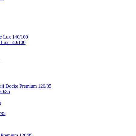
e Lux 140/100
 Lux 140/100
5
й Docke Premium 120/85
20/85
5
/85
 Premium 120/85