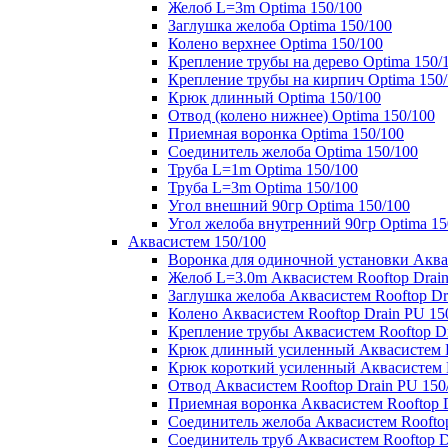
Желоб L=3m Optima 150/100
Заглушка желоба Optima 150/100
Колено верхнее Optima 150/100
Крепление трубы на дерево Optima 150/
Крепление трубы на кирпич Optima 150
Крюк длинный Optima 150/100
Отвод (колено нижнее) Optima 150/100
Приемная воронка Optima 150/100
Соединитель желоба Optima 150/100
Труба L=1m Optima 150/100
Труба L=3m Optima 150/100
Угол внешний 90гр Optima 150/100
Угол желоба внутренний 90гр Optima 15
Аквасистем 150/100
Воронка для одиночной установки Аквас
Желоб L=3.0m Аквасистем Rooftop Drain
Заглушка желоба Аквасистем Rooftop Dr
Колено Аквасистем Rooftop Drain PU 15
Крепление трубы Аквасистем Rooftop Dr
Крюк длинный усиленный Аквасистем Ro
Крюк короткий усиленный Аквасистем R
Отвод Аквасистем Rooftop Drain PU 150
Приемная воронка Аквасистем Rooftop D
Соединитель желоба Аквасистем Rooftop
Соединитель труб Аквасистем Rooftop D