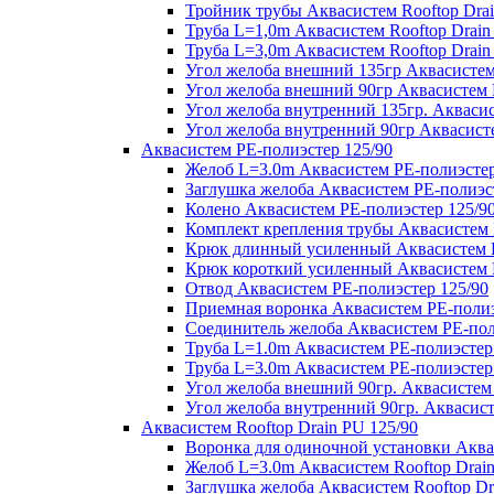
Тройник трубы Аквасистем Rooftop Drai
Труба L=1,0m Аквасистем Rooftop Drain
Труба L=3,0m Аквасистем Rooftop Drain
Угол желоба внешний 135гр Аквасистем 
Угол желоба внешний 90гр Аквасистем R
Угол желоба внутренний 135гр. Аквасис
Угол желоба внутренний 90гр Аквасисте
Аквасистем PE-полиэстер 125/90
Желоб L=3.0m Аквасистем PE-полиэстер
Заглушка желоба Аквасистем PE-полиэс
Колено Аквасистем PE-полиэстер 125/9
Комплект крепления трубы Аквасистем 
Крюк длинный усиленный Аквасистем P
Крюк короткий усиленный Аквасистем P
Отвод Аквасистем РЕ-полиэстер 125/90
Приемная воронка Аквасистем PE-полиэ
Соединитель желоба Аквасистем PE-пол
Труба L=1.0m Аквасистем PE-полиэстер
Труба L=3.0m Аквасистем PE-полиэстер
Угол желоба внешний 90гр. Аквасистем
Угол желоба внутренний 90гр. Аквасист
Аквасистем Rooftop Drain PU 125/90
Воронка для одиночной установки Аквас
Желоб L=3.0m Аквасистем Rooftop Drain
Заглушка желоба Аквасистем Rooftop Dr