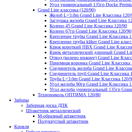
Угол универсальный 135гр Docke Premi
Grand Line классика (120/90)
Желоб L=3.0m Grand Line Классика 120/
Заглушка желоба Grand Line Классика 1
Колено 45 Grand Line Классика 120/90
Колено 67гр Grand Line Классика 120/90
Крепление трубы Grand Line Классика 1
Крепление трубы kliker Grand Line класс
Крюк короткий ПВХ Grand Line Классик
Крюк металлический длинный Grand Lin
Отвод (колено нижнее) Grand Line Класс
Приемная воронка Grand Line Классика 
Соединитель желоба Grand Line Классик
Соединитель труб Grand Line Классика 
Труба L=3.0m Grand Line Классика 120/
Угол желоба 90гр Grand Line Классика 1
Угол желоба универсальный 135гр Grand
Технониколь ОПТИМА 120/80
Заборы
Заборная доска ДПК
Штакетник металлический
М-образный штакетник
Полукруглый штакетник
Кровля
Гибкая черепица