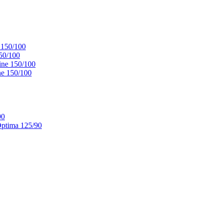
 150/100
50/100
ne 150/100
e 150/100
90
ptima 125/90