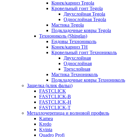
Конек/карниз Tegola
Кровельный гонт Tegola
Двухслойная Tegola
Однослойная Tegola
Мастика Tegola
Подкладочные ковры Tegola
Технониколь (Shinglas)
Ендовы Технониколь
Конек/карниз ТН
Кровельный гонт Технониколь
Двухслойная
Однослойная
Трехслойная
Мастика Технониколь
Подкладочные ковры Технониколь
Защелка (клик фальц)
FASTCLICK
FASTCLICK-B
FASTCLICK-H
FASTCLICK-T
Металлочерепица и волновой профиль
Kamea
Kredo
Kvinta
Quadro Profi