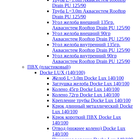
Drain PU 125/90
Труба L=3.0m Аквасистем Rooftop
Drain PU 125/90
Угол желоба внешний 135гр.
Аквасистем Rooftop Drain PU 125/90
Угол желоба внешний 90гр
Аквасистем Rooftop Drain PU 125/90
Угол желоба внутренний 135гр.
Аквасистем Rooftop Drain PU 125/90
Угол желоба внутренний 90гр
Аквасистем Rooftop Drain PU 125/90
ПВХ (пластиковый)
Docke LUX (140/100)
Желоб L=3.0m Docke Lux 140/100
Заглушка желоба Docke Lux 140/100
Колено 45гр Docke Lux 140/100
Колено 72гр Docke Lux 140/100
Крепление трубы Docke Lux 140/100
Крюк длинный металлический Docke
Lux 140/100
Крюк короткий ПВХ Docke Lux
140/100
Отвод (нижнее колено) Docke Lux
140/100