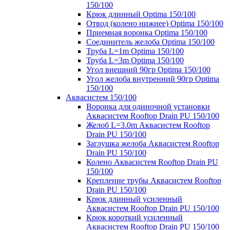
150/100
Крюк длинный Optima 150/100
Отвод (колено нижнее) Optima 150/100
Приемная воронка Optima 150/100
Соединитель желоба Optima 150/100
Труба L=1m Optima 150/100
Труба L=3m Optima 150/100
Угол внешний 90гр Optima 150/100
Угол желоба внутренний 90гр Optima
150/100
Аквасистем 150/100
Воронка для одиночной установки
Аквасистем Rooftop Drain PU 150/100
Желоб L=3.0m Аквасистем Rooftop
Drain PU 150/100
Заглушка желоба Аквасистем Rooftop
Drain PU 150/100
Колено Аквасистем Rooftop Drain PU
150/100
Крепление трубы Аквасистем Rooftop
Drain PU 150/100
Крюк длинный усиленный
Аквасистем Rooftop Drain PU 150/100
Крюк короткий усиленный
Аквасистем Rooftop Drain PU 150/100