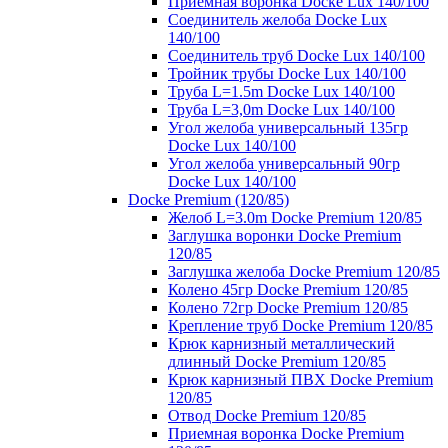
Приемная воронка Docke Lux 140/100
Соединитель желоба Docke Lux
140/100
Соединитель труб Docke Lux 140/100
Тройник трубы Docke Lux 140/100
Труба L=1.5m Docke Lux 140/100
Труба L=3,0m Docke Lux 140/100
Угол желоба универсальный 135гр
Docke Lux 140/100
Угол желоба универсальный 90гр
Docke Lux 140/100
Docke Premium (120/85)
Желоб L=3.0m Docke Premium 120/85
Заглушка воронки Docke Premium
120/85
Заглушка желоба Docke Premium 120/85
Колено 45гр Docke Premium 120/85
Колено 72гр Docke Premium 120/85
Крепление труб Docke Premium 120/85
Крюк карнизный металлический
длинный Docke Premium 120/85
Крюк карнизный ПВХ Docke Premium
120/85
Отвод Docke Premium 120/85
Приемная воронка Docke Premium