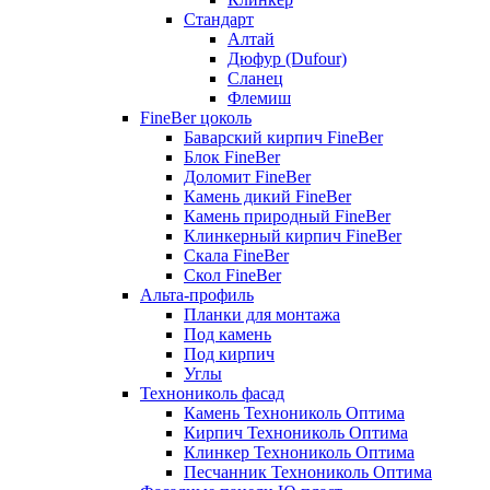
Стандарт
Алтай
Дюфур (Dufour)
Сланец
Флемиш
FineBer цоколь
Баварский кирпич FineBer
Блок FineBer
Доломит FineBer
Камень дикий FineBer
Камень природный FineBer
Клинкерный кирпич FineBer
Скала FineBer
Скол FineBer
Альта-профиль
Планки для монтажа
Под камень
Под кирпич
Углы
Технониколь фасад
Камень Технониколь Оптима
Кирпич Технониколь Оптима
Клинкер Технониколь Оптима
Песчанник Технониколь Оптима