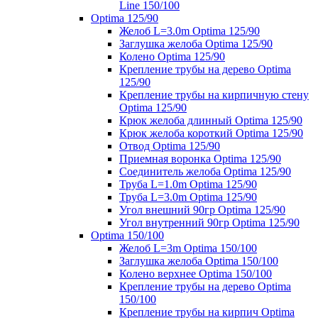
Line 150/100
Optima 125/90
Желоб L=3.0m Optima 125/90
Заглушка желоба Optima 125/90
Колено Optima 125/90
Крепление трубы на дерево Optima
125/90
Крепление трубы на кирпичную стену
Optima 125/90
Крюк желоба длинный Optima 125/90
Крюк желоба короткий Optima 125/90
Отвод Optima 125/90
Приемная воронка Optima 125/90
Соединитель желоба Optima 125/90
Труба L=1.0m Optima 125/90
Труба L=3.0m Optima 125/90
Угол внешний 90гр Optima 125/90
Угол внутренний 90гр Optima 125/90
Optima 150/100
Желоб L=3m Optima 150/100
Заглушка желоба Optima 150/100
Колено верхнее Optima 150/100
Крепление трубы на дерево Optima
150/100
Крепление трубы на кирпич Optima