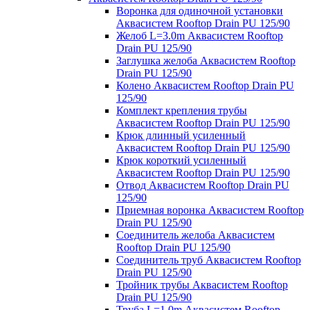
Воронка для одиночной установки
Аквасистем Rooftop Drain PU 125/90
Желоб L=3.0m Аквасистем Rooftop
Drain PU 125/90
Заглушка желоба Аквасистем Rooftop
Drain PU 125/90
Колено Аквасистем Rooftop Drain PU
125/90
Комплект крепления трубы
Аквасистем Rooftop Drain PU 125/90
Крюк длинный усиленный
Аквасистем Rooftop Drain PU 125/90
Крюк короткий усиленный
Аквасистем Rooftop Drain PU 125/90
Отвод Аквасистем Rooftop Drain PU
125/90
Приемная воронка Аквасистем Rooftop
Drain PU 125/90
Соединитель желоба Аквасистем
Rooftop Drain PU 125/90
Соединитель труб Аквасистем Rooftop
Drain PU 125/90
Тройник трубы Аквасистем Rooftop
Drain PU 125/90
Труба L=1.0m Аквасистем Rooftop