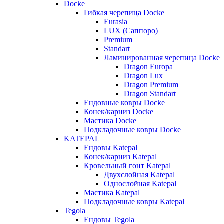
Docke
Гибкая черепица Docke
Eurasia
LUX (Саппоро)
Premium
Standart
Ламинированная черепица Docke
Dragon Europa
Dragon Lux
Dragon Premium
Dragon Standart
Ендовные ковры Docke
Конек/карниз Docke
Мастика Docke
Подкладочные ковры Docke
KATEPAL
Ендовы Katepal
Конек/карниз Katepal
Кровельный гонт Katepal
Двухслойная Katepal
Однослойная Katepal
Мастика Katepal
Подкладочные ковры Katepal
Tegola
Ендовы Tegola