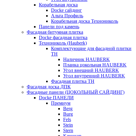
Корабельная доска
Docke сайдинг
Альта Профиль
Корабельная доска Технониколь
Панели под камень
Фасадная битумная плитка
Docke фасадная плитка
Технониколь (Hauberk)
Комплектующие для фасадной плитки
ТН
Наличник HAUBERK
Планка цокольная HAUBERK
Угол внешний HAUBERK
Угол внутренний HAUBERK
Фасадная плитка ТН
Фасадная доска ДПК
Фасадные панели (ЦОКОЛЬНЫЙ САЙДИНГ)
Docke ПАНЕЛИ
Премиум
Berg
Burg
Fels
Stein
Stern
Клинкер