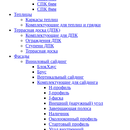
СПК 6мм
СПК 8мм
Теплицы
Каркасы теплиц
Комплектующие для теплиц и грядки
Террасная доска (ДПК)
Комплектующие для ДПК
Ограждения ДПК
Ступени ДПК
Террасная доска
Фасады
Виниловый сайдинг
БлокХаус
Брус
Вертикальный сайдинг
Комплектующие для сайдинга
H-профиль
J-профиль
J-фаска
Внешний (наружный) угол
Завершающая полоса
Наличник
Околооконный профиль
Стартовый профиль
Угол внутренний