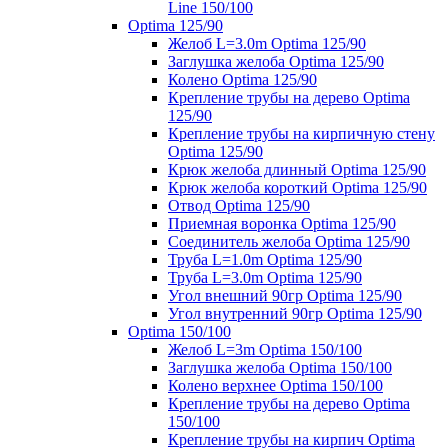
Line 150/100
Optima 125/90
Желоб L=3.0m Optima 125/90
Заглушка желоба Optima 125/90
Колено Optima 125/90
Крепление трубы на дерево Optima
125/90
Крепление трубы на кирпичную стену
Optima 125/90
Крюк желоба длинный Optima 125/90
Крюк желоба короткий Optima 125/90
Отвод Optima 125/90
Приемная воронка Optima 125/90
Соединитель желоба Optima 125/90
Труба L=1.0m Optima 125/90
Труба L=3.0m Optima 125/90
Угол внешний 90гр Optima 125/90
Угол внутренний 90гр Optima 125/90
Optima 150/100
Желоб L=3m Optima 150/100
Заглушка желоба Optima 150/100
Колено верхнее Optima 150/100
Крепление трубы на дерево Optima
150/100
Крепление трубы на кирпич Optima