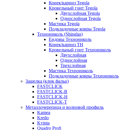
Конек/карниз Tegola
Кровельный гонт Tegola
Двухслойная Tegola
Однослойная Tegola
Мастика Tegola
Подкладочные ковры Tegola
Технониколь (Shinglas)
Ендовы Технониколь
Конек/карниз ТН
Кровельный гонт Технониколь
Двухслойная
Однослойная
Трехслойная
Мастика Технониколь
Подкладочные ковры Технониколь
Защелка (клик фальц)
FASTCLICK
FASTCLICK-B
FASTCLICK-H
FASTCLICK-T
Металлочерепица и волновой профиль
Kamea
Kredo
Kvinta
Quadro Profi