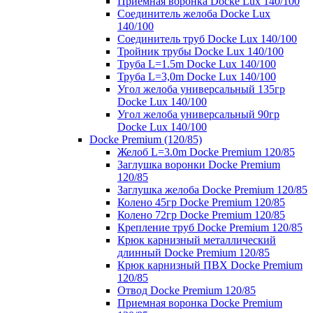
Приемная воронка Docke Lux 140/100
Соединитель желоба Docke Lux
140/100
Соединитель труб Docke Lux 140/100
Тройник трубы Docke Lux 140/100
Труба L=1.5m Docke Lux 140/100
Труба L=3,0m Docke Lux 140/100
Угол желоба универсальный 135гр
Docke Lux 140/100
Угол желоба универсальный 90гр
Docke Lux 140/100
Docke Premium (120/85)
Желоб L=3.0m Docke Premium 120/85
Заглушка воронки Docke Premium
120/85
Заглушка желоба Docke Premium 120/85
Колено 45гр Docke Premium 120/85
Колено 72гр Docke Premium 120/85
Крепление труб Docke Premium 120/85
Крюк карнизный металлический
длинный Docke Premium 120/85
Крюк карнизный ПВХ Docke Premium
120/85
Отвод Docke Premium 120/85
Приемная воронка Docke Premium