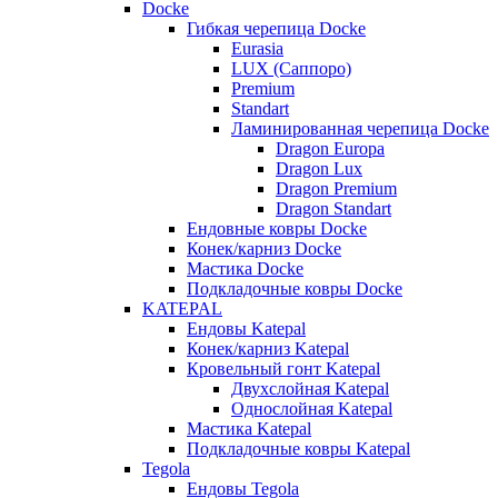
Docke
Гибкая черепица Docke
Eurasia
LUX (Саппоро)
Premium
Standart
Ламинированная черепица Docke
Dragon Europa
Dragon Lux
Dragon Premium
Dragon Standart
Ендовные ковры Docke
Конек/карниз Docke
Мастика Docke
Подкладочные ковры Docke
KATEPAL
Ендовы Katepal
Конек/карниз Katepal
Кровельный гонт Katepal
Двухслойная Katepal
Однослойная Katepal
Мастика Katepal
Подкладочные ковры Katepal
Tegola
Ендовы Tegola