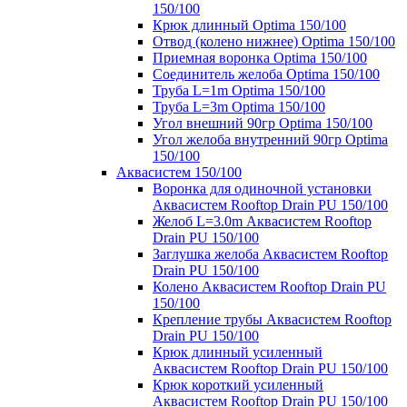
150/100
Крюк длинный Optima 150/100
Отвод (колено нижнее) Optima 150/100
Приемная воронка Optima 150/100
Соединитель желоба Optima 150/100
Труба L=1m Optima 150/100
Труба L=3m Optima 150/100
Угол внешний 90гр Optima 150/100
Угол желоба внутренний 90гр Optima
150/100
Аквасистем 150/100
Воронка для одиночной установки
Аквасистем Rooftop Drain PU 150/100
Желоб L=3.0m Аквасистем Rooftop
Drain PU 150/100
Заглушка желоба Аквасистем Rooftop
Drain PU 150/100
Колено Аквасистем Rooftop Drain PU
150/100
Крепление трубы Аквасистем Rooftop
Drain PU 150/100
Крюк длинный усиленный
Аквасистем Rooftop Drain PU 150/100
Крюк короткий усиленный
Аквасистем Rooftop Drain PU 150/100