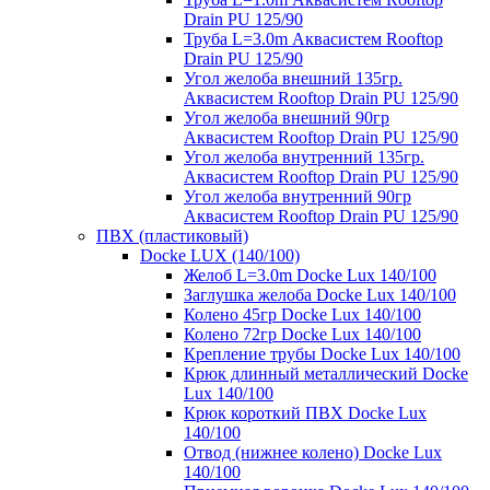
Drain PU 125/90
Труба L=3.0m Аквасистем Rooftop
Drain PU 125/90
Угол желоба внешний 135гр.
Аквасистем Rooftop Drain PU 125/90
Угол желоба внешний 90гр
Аквасистем Rooftop Drain PU 125/90
Угол желоба внутренний 135гр.
Аквасистем Rooftop Drain PU 125/90
Угол желоба внутренний 90гр
Аквасистем Rooftop Drain PU 125/90
ПВХ (пластиковый)
Docke LUX (140/100)
Желоб L=3.0m Docke Lux 140/100
Заглушка желоба Docke Lux 140/100
Колено 45гр Docke Lux 140/100
Колено 72гр Docke Lux 140/100
Крепление трубы Docke Lux 140/100
Крюк длинный металлический Docke
Lux 140/100
Крюк короткий ПВХ Docke Lux
140/100
Отвод (нижнее колено) Docke Lux
140/100