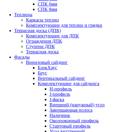
СПК 6мм
СПК 8мм
Теплицы
Каркасы теплиц
Комплектующие для теплиц и грядки
Террасная доска (ДПК)
Комплектующие для ДПК
Ограждения ДПК
Ступени ДПК
Террасная доска
Фасады
Виниловый сайдинг
БлокХаус
Брус
Вертикальный сайдинг
Комплектующие для сайдинга
H-профиль
J-профиль
J-фаска
Внешний (наружный) угол
Завершающая полоса
Наличник
Околооконный профиль
Стартовый профиль
Угол внутренний