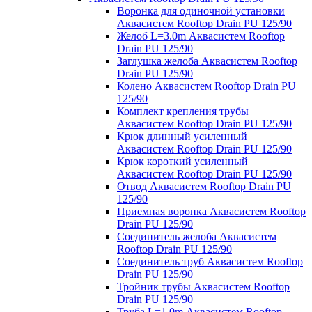
Воронка для одиночной установки
Аквасистем Rooftop Drain PU 125/90
Желоб L=3.0m Аквасистем Rooftop
Drain PU 125/90
Заглушка желоба Аквасистем Rooftop
Drain PU 125/90
Колено Аквасистем Rooftop Drain PU
125/90
Комплект крепления трубы
Аквасистем Rooftop Drain PU 125/90
Крюк длинный усиленный
Аквасистем Rooftop Drain PU 125/90
Крюк короткий усиленный
Аквасистем Rooftop Drain PU 125/90
Отвод Аквасистем Rooftop Drain PU
125/90
Приемная воронка Аквасистем Rooftop
Drain PU 125/90
Соединитель желоба Аквасистем
Rooftop Drain PU 125/90
Соединитель труб Аквасистем Rooftop
Drain PU 125/90
Тройник трубы Аквасистем Rooftop
Drain PU 125/90
Труба L=1.0m Аквасистем Rooftop