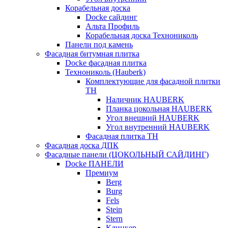
Корабельная доска
Docke сайдинг
Альта Профиль
Корабельная доска Технониколь
Панели под камень
Фасадная битумная плитка
Docke фасадная плитка
Технониколь (Hauberk)
Комплектующие для фасадной плитки
ТН
Наличник HAUBERK
Планка цокольная HAUBERK
Угол внешний HAUBERK
Угол внутренний HAUBERK
Фасадная плитка ТН
Фасадная доска ДПК
Фасадные панели (ЦОКОЛЬНЫЙ САЙДИНГ)
Docke ПАНЕЛИ
Премиум
Berg
Burg
Fels
Stein
Stern
Клинкер