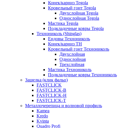
Конек/карниз Tegola
Кровельный гонт Tegola
Двухслойная Tegola
Однослойная Tegola
Мастика Tegola
Подкладочные ковры Tegola
Технониколь (Shinglas)
Ендовы Технониколь
Конек/карниз ТН
Кровельный гонт Технониколь
Двухслойная
Однослойная
Трехслойная
Мастика Технониколь
Подкладочные ковры Технониколь
Защелка (клик фальц)
FASTCLICK
FASTCLICK-B
FASTCLICK-H
FASTCLICK-T
Металлочерепица и волновой профиль
Kamea
Kredo
Kvinta
Quadro Profi