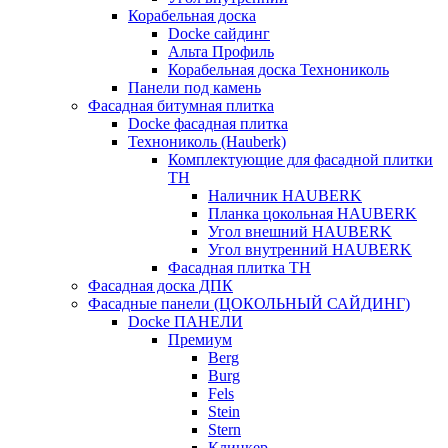
Корабельная доска
Docke сайдинг
Альта Профиль
Корабельная доска Технониколь
Панели под камень
Фасадная битумная плитка
Docke фасадная плитка
Технониколь (Hauberk)
Комплектующие для фасадной плитки
ТН
Наличник HAUBERK
Планка цокольная HAUBERK
Угол внешний HAUBERK
Угол внутренний HAUBERK
Фасадная плитка ТН
Фасадная доска ДПК
Фасадные панели (ЦОКОЛЬНЫЙ САЙДИНГ)
Docke ПАНЕЛИ
Премиум
Berg
Burg
Fels
Stein
Stern
Клинкер