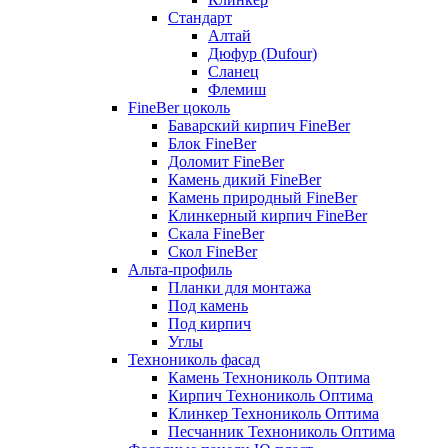
Стандарт
Алтай
Дюфур (Dufour)
Сланец
Флемиш
FineBer цоколь
Баварский кирпич FineBer
Блок FineBer
Доломит FineBer
Камень дикий FineBer
Камень природный FineBer
Клинкерный кирпич FineBer
Скала FineBer
Скол FineBer
Альта-профиль
Планки для монтажа
Под камень
Под кирпич
Углы
Технониколь фасад
Камень Технониколь Оптима
Кирпич Технониколь Оптима
Клинкер Технониколь Оптима
Песчанник Технониколь Оптима