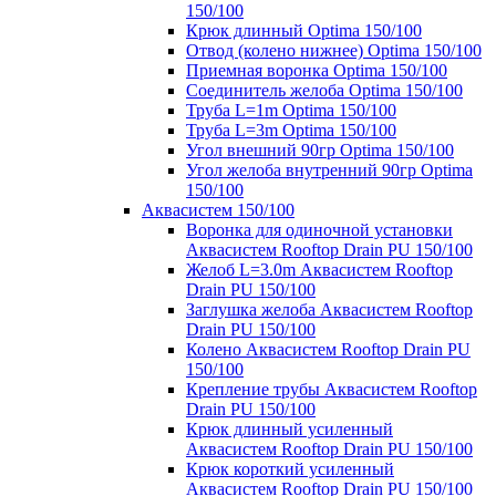
150/100
Крюк длинный Optima 150/100
Отвод (колено нижнее) Optima 150/100
Приемная воронка Optima 150/100
Соединитель желоба Optima 150/100
Труба L=1m Optima 150/100
Труба L=3m Optima 150/100
Угол внешний 90гр Optima 150/100
Угол желоба внутренний 90гр Optima
150/100
Аквасистем 150/100
Воронка для одиночной установки
Аквасистем Rooftop Drain PU 150/100
Желоб L=3.0m Аквасистем Rooftop
Drain PU 150/100
Заглушка желоба Аквасистем Rooftop
Drain PU 150/100
Колено Аквасистем Rooftop Drain PU
150/100
Крепление трубы Аквасистем Rooftop
Drain PU 150/100
Крюк длинный усиленный
Аквасистем Rooftop Drain PU 150/100
Крюк короткий усиленный
Аквасистем Rooftop Drain PU 150/100