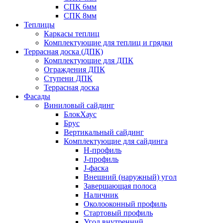
СПК 6мм
СПК 8мм
Теплицы
Каркасы теплиц
Комплектующие для теплиц и грядки
Террасная доска (ДПК)
Комплектующие для ДПК
Ограждения ДПК
Ступени ДПК
Террасная доска
Фасады
Виниловый сайдинг
БлокХаус
Брус
Вертикальный сайдинг
Комплектующие для сайдинга
H-профиль
J-профиль
J-фаска
Внешний (наружный) угол
Завершающая полоса
Наличник
Околооконный профиль
Стартовый профиль
Угол внутренний