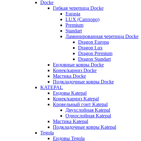
Docke
Гибкая черепица Docke
Eurasia
LUX (Саппоро)
Premium
Standart
Ламинированная черепица Docke
Dragon Europa
Dragon Lux
Dragon Premium
Dragon Standart
Ендовные ковры Docke
Конек/карниз Docke
Мастика Docke
Подкладочные ковры Docke
KATEPAL
Ендовы Katepal
Конек/карниз Katepal
Кровельный гонт Katepal
Двухслойная Katepal
Однослойная Katepal
Мастика Katepal
Подкладочные ковры Katepal
Tegola
Ендовы Tegola