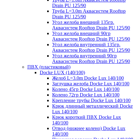
Drain PU 125/90
Труба L=3.0m Аквасистем Rooftop
Drain PU 125/90
Угол желоба внешний 135гр.
Аквасистем Rooftop Drain PU 125/90
Угол желоба внешний 90гр
Аквасистем Rooftop Drain PU 125/90
Угол желоба внутренний 135гр.
Аквасистем Rooftop Drain PU 125/90
Угол желоба внутренний 90гр
Аквасистем Rooftop Drain PU 125/90
ПВХ (пластиковый)
Docke LUX (140/100)
Желоб L=3.0m Docke Lux 140/100
Заглушка желоба Docke Lux 140/100
Колено 45гр Docke Lux 140/100
Колено 72гр Docke Lux 140/100
Крепление трубы Docke Lux 140/100
Крюк длинный металлический Docke
Lux 140/100
Крюк короткий ПВХ Docke Lux
140/100
Отвод (нижнее колено) Docke Lux
140/100