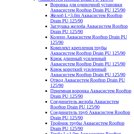
Воронка для одиночной установки
Аквасистем Rooftop Drain PU 125/90
Желоб L=3.0m Аквасистем Rooftop
Drain PU 125/90
Заглушка желоба Аквасистем Rooftop
Drain PU 125/90
Колено Аквасистем Rooftop Drain PU
125/90
Комплект крепления трубы
Аквасистем Rooftop Drain PU 125/90
Крюк длинный усиленный
Аквасистем Rooftop Drain PU 125/90
Крюк короткий усиленный
Аквасистем Rooftop Drain PU 125/90
Отвод Аквасистем Rooftop Drain PU
125/90
Приемная воронка Аквасистем Rooftop
Drain PU 125/90
Соединитель желоба Аквасистем
Rooftop Drain PU 125/90
Соединитель труб Аквасистем Rooftop
Drain PU 125/90
Тройник трубы Аквасистем Rooftop
Drain PU 125/90
Труба L=1.0m Аквасистем Rooftop