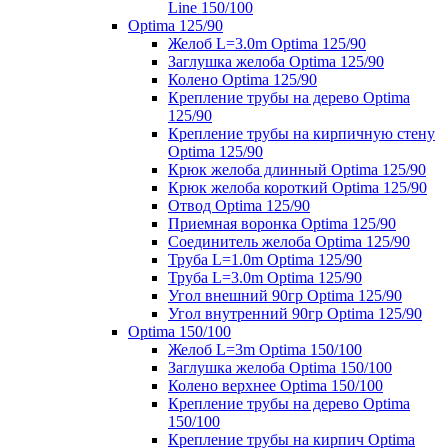
Line 150/100
Optima 125/90
Желоб L=3.0m Optima 125/90
Заглушка желоба Optima 125/90
Колено Optima 125/90
Крепление трубы на дерево Optima
125/90
Крепление трубы на кирпичную стену
Optima 125/90
Крюк желоба длинный Optima 125/90
Крюк желоба короткий Optima 125/90
Отвод Optima 125/90
Приемная воронка Optima 125/90
Соединитель желоба Optima 125/90
Труба L=1.0m Optima 125/90
Труба L=3.0m Optima 125/90
Угол внешний 90гр Optima 125/90
Угол внутренний 90гр Optima 125/90
Optima 150/100
Желоб L=3m Optima 150/100
Заглушка желоба Optima 150/100
Колено верхнее Optima 150/100
Крепление трубы на дерево Optima
150/100
Крепление трубы на кирпич Optima