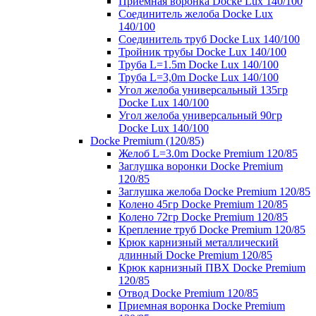
Приемная воронка Docke Lux 140/100
Соединитель желоба Docke Lux
140/100
Соединитель труб Docke Lux 140/100
Тройник трубы Docke Lux 140/100
Труба L=1.5m Docke Lux 140/100
Труба L=3,0m Docke Lux 140/100
Угол желоба универсальный 135гр
Docke Lux 140/100
Угол желоба универсальный 90гр
Docke Lux 140/100
Docke Premium (120/85)
Желоб L=3.0m Docke Premium 120/85
Заглушка воронки Docke Premium
120/85
Заглушка желоба Docke Premium 120/85
Колено 45гр Docke Premium 120/85
Колено 72гр Docke Premium 120/85
Крепление труб Docke Premium 120/85
Крюк карнизный металлический
длинный Docke Premium 120/85
Крюк карнизный ПВХ Docke Premium
120/85
Отвод Docke Premium 120/85
Приемная воронка Docke Premium