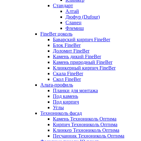
Стандарт
Алтай
Дюфур (Dufour)
Сланец
Флемиш
FineBer цоколь
Баварский кирпич FineBer
Блок FineBer
Доломит FineBer
Камень дикий FineBer
Камень природный FineBer
Клинкерный кирпич FineBer
Скала FineBer
Скол FineBer
Альта-профиль
Планки для монтажа
Под камень
Под кирпич
Углы
Технониколь фасад
Камень Технониколь Оптима
Кирпич Технониколь Оптима
Клинкер Технониколь Оптима
Песчанник Технониколь Оптима