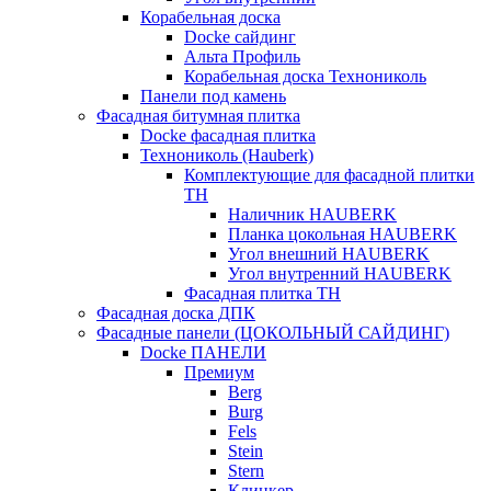
Корабельная доска
Docke сайдинг
Альта Профиль
Корабельная доска Технониколь
Панели под камень
Фасадная битумная плитка
Docke фасадная плитка
Технониколь (Hauberk)
Комплектующие для фасадной плитки
ТН
Наличник HAUBERK
Планка цокольная HAUBERK
Угол внешний HAUBERK
Угол внутренний HAUBERK
Фасадная плитка ТН
Фасадная доска ДПК
Фасадные панели (ЦОКОЛЬНЫЙ САЙДИНГ)
Docke ПАНЕЛИ
Премиум
Berg
Burg
Fels
Stein
Stern
Клинкер