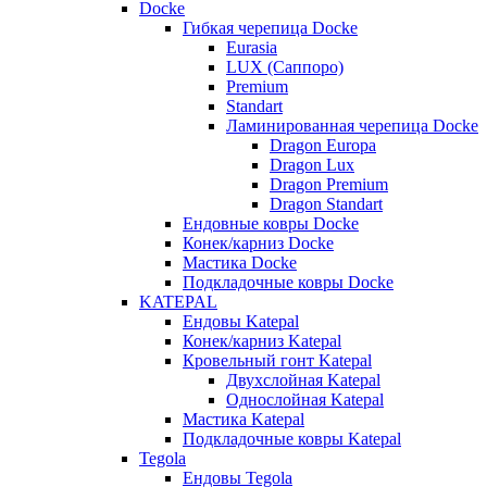
Docke
Гибкая черепица Docke
Eurasia
LUX (Саппоро)
Premium
Standart
Ламинированная черепица Docke
Dragon Europa
Dragon Lux
Dragon Premium
Dragon Standart
Ендовные ковры Docke
Конек/карниз Docke
Мастика Docke
Подкладочные ковры Docke
KATEPAL
Ендовы Katepal
Конек/карниз Katepal
Кровельный гонт Katepal
Двухслойная Katepal
Однослойная Katepal
Мастика Katepal
Подкладочные ковры Katepal
Tegola
Ендовы Tegola