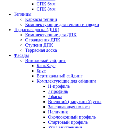
СПК 6мм
СПК 8мм
Теплицы
Каркасы теплиц
Комплектующие для теплиц и грядки
Террасная доска (ДПК)
Комплектующие для ДПК
Ограждения ДПК
Ступени ДПК
Террасная доска
Фасады
Виниловый сайдинг
БлокХаус
Брус
Вертикальный сайдинг
Комплектующие для сайдинга
H-профиль
J-профиль
J-фаска
Внешний (наружный) угол
Завершающая полоса
Наличник
Околооконный профиль
Стартовый профиль
Угол внутренний