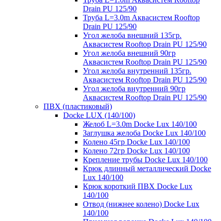
Drain PU 125/90
Труба L=3.0m Аквасистем Rooftop
Drain PU 125/90
Угол желоба внешний 135гр.
Аквасистем Rooftop Drain PU 125/90
Угол желоба внешний 90гр
Аквасистем Rooftop Drain PU 125/90
Угол желоба внутренний 135гр.
Аквасистем Rooftop Drain PU 125/90
Угол желоба внутренний 90гр
Аквасистем Rooftop Drain PU 125/90
ПВХ (пластиковый)
Docke LUX (140/100)
Желоб L=3.0m Docke Lux 140/100
Заглушка желоба Docke Lux 140/100
Колено 45гр Docke Lux 140/100
Колено 72гр Docke Lux 140/100
Крепление трубы Docke Lux 140/100
Крюк длинный металлический Docke
Lux 140/100
Крюк короткий ПВХ Docke Lux
140/100
Отвод (нижнее колено) Docke Lux
140/100