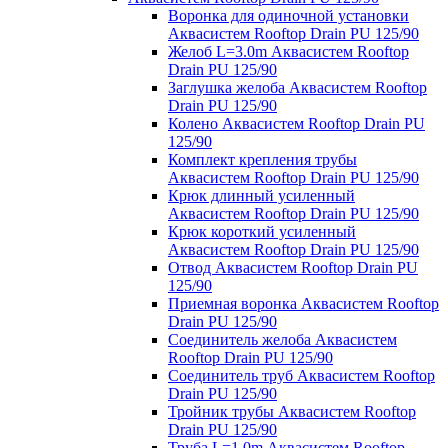
Воронка для одиночной установки
Аквасистем Rooftop Drain PU 125/90
Желоб L=3.0m Аквасистем Rooftop
Drain PU 125/90
Заглушка желоба Аквасистем Rooftop
Drain PU 125/90
Колено Аквасистем Rooftop Drain PU
125/90
Комплект крепления трубы
Аквасистем Rooftop Drain PU 125/90
Крюк длинный усиленный
Аквасистем Rooftop Drain PU 125/90
Крюк короткий усиленный
Аквасистем Rooftop Drain PU 125/90
Отвод Аквасистем Rooftop Drain PU
125/90
Приемная воронка Аквасистем Rooftop
Drain PU 125/90
Соединитель желоба Аквасистем
Rooftop Drain PU 125/90
Соединитель труб Аквасистем Rooftop
Drain PU 125/90
Тройник трубы Аквасистем Rooftop
Drain PU 125/90
Труба L=1.0m Аквасистем Rooftop