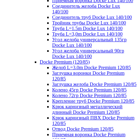
Приемная воронка Docke Lux 140/100
Соединитель желоба Docke Lux
140/100
Соединитель труб Docke Lux 140/100
Тройник трубы Docke Lux 140/100
Труба L=1.5m Docke Lux 140/100
Труба L=3,0m Docke Lux 140/100
Угол желоба универсальный 135гр
Docke Lux 140/100
Угол желоба универсальный 90гр
Docke Lux 140/100
Docke Premium (120/85)
Желоб L=3.0m Docke Premium 120/85
Заглушка воронки Docke Premium
120/85
Заглушка желоба Docke Premium 120/85
Колено 45гр Docke Premium 120/85
Колено 72гр Docke Premium 120/85
Крепление труб Docke Premium 120/85
Крюк карнизный металлический
длинный Docke Premium 120/85
Крюк карнизный ПВХ Docke Premium
120/85
Отвод Docke Premium 120/85
Приемная воронка Docke Premium