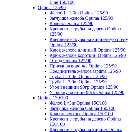
Line 150/100
Optima 125/90
Желоб L=3.0m Optima 125/90
Заглушка желоба Optima 125/90
Колено Optima 125/90
Крепление трубы на дерево Optima
125/90
Крепление трубы на кирпичную стену
Optima 125/90
Крюк желоба длинный Optima 125/90
Крюк желоба короткий Optima 125/90
Отвод Optima 125/90
Приемная воронка Optima 125/90
Соединитель желоба Optima 125/90
Труба L=1.0m Optima 125/90
Труба L=3.0m Optima 125/90
Угол внешний 90гр Optima 125/90
Угол внутренний 90гр Optima 125/90
Optima 150/100
Желоб L=3m Optima 150/100
Заглушка желоба Optima 150/100
Колено верхнее Optima 150/100
Крепление трубы на дерево Optima
150/100
Крепление трубы на кирпич Optima