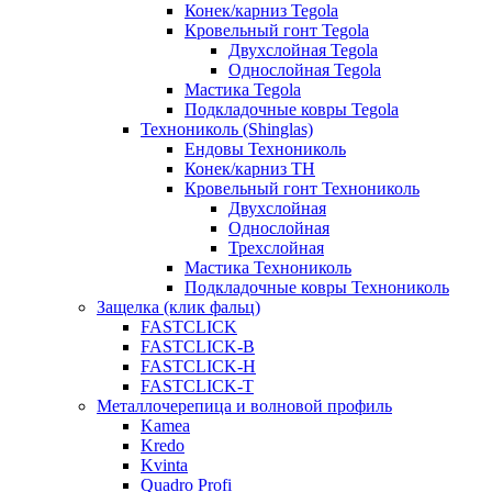
Конек/карниз Tegola
Кровельный гонт Tegola
Двухслойная Tegola
Однослойная Tegola
Мастика Tegola
Подкладочные ковры Tegola
Технониколь (Shinglas)
Ендовы Технониколь
Конек/карниз ТН
Кровельный гонт Технониколь
Двухслойная
Однослойная
Трехслойная
Мастика Технониколь
Подкладочные ковры Технониколь
Защелка (клик фальц)
FASTCLICK
FASTCLICK-B
FASTCLICK-H
FASTCLICK-T
Металлочерепица и волновой профиль
Kamea
Kredo
Kvinta
Quadro Profi