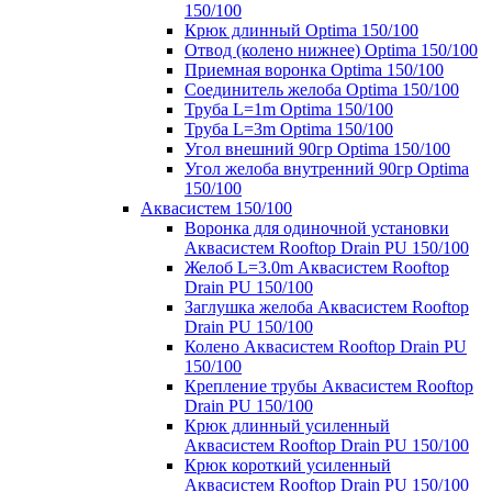
150/100
Крюк длинный Optima 150/100
Отвод (колено нижнее) Optima 150/100
Приемная воронка Optima 150/100
Соединитель желоба Optima 150/100
Труба L=1m Optima 150/100
Труба L=3m Optima 150/100
Угол внешний 90гр Optima 150/100
Угол желоба внутренний 90гр Optima
150/100
Аквасистем 150/100
Воронка для одиночной установки
Аквасистем Rooftop Drain PU 150/100
Желоб L=3.0m Аквасистем Rooftop
Drain PU 150/100
Заглушка желоба Аквасистем Rooftop
Drain PU 150/100
Колено Аквасистем Rooftop Drain PU
150/100
Крепление трубы Аквасистем Rooftop
Drain PU 150/100
Крюк длинный усиленный
Аквасистем Rooftop Drain PU 150/100
Крюк короткий усиленный
Аквасистем Rooftop Drain PU 150/100