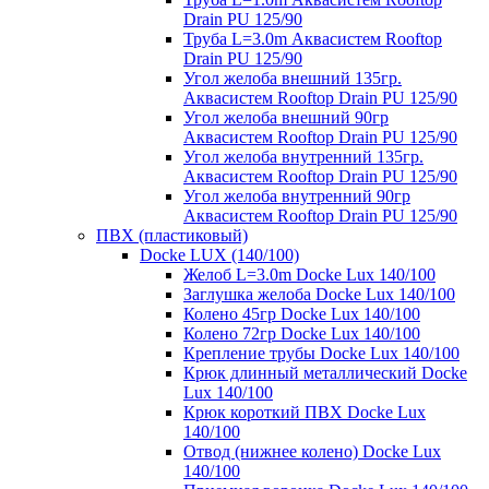
Drain PU 125/90
Труба L=3.0m Аквасистем Rooftop
Drain PU 125/90
Угол желоба внешний 135гр.
Аквасистем Rooftop Drain PU 125/90
Угол желоба внешний 90гр
Аквасистем Rooftop Drain PU 125/90
Угол желоба внутренний 135гр.
Аквасистем Rooftop Drain PU 125/90
Угол желоба внутренний 90гр
Аквасистем Rooftop Drain PU 125/90
ПВХ (пластиковый)
Docke LUX (140/100)
Желоб L=3.0m Docke Lux 140/100
Заглушка желоба Docke Lux 140/100
Колено 45гр Docke Lux 140/100
Колено 72гр Docke Lux 140/100
Крепление трубы Docke Lux 140/100
Крюк длинный металлический Docke
Lux 140/100
Крюк короткий ПВХ Docke Lux
140/100
Отвод (нижнее колено) Docke Lux
140/100