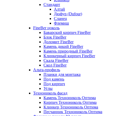
Стандарт
Алтай
Дюфур (Dufour)
Сланец
Флемиш
FineBer цоколь
Баварский кирпич FineBer
Блок FineBer
Доломит FineBer
Камень дикий FineBer
Камень природный FineBer
Клинкерный кирпич FineBer
Скала FineBer
Скол FineBer
Альта-профиль
Планки для монтажа
Под камень
Под кирпич
Углы
Технониколь фасад
Камень Технониколь Оптима
Кирпич Технониколь Оптима
Клинкер Технониколь Оптима
Песчанник Технониколь Оптима