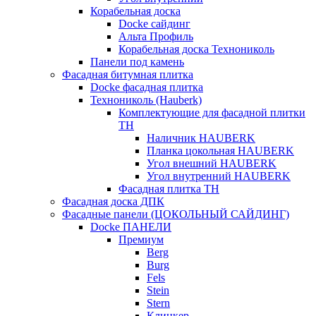
Корабельная доска
Docke сайдинг
Альта Профиль
Корабельная доска Технониколь
Панели под камень
Фасадная битумная плитка
Docke фасадная плитка
Технониколь (Hauberk)
Комплектующие для фасадной плитки
ТН
Наличник HAUBERK
Планка цокольная HAUBERK
Угол внешний HAUBERK
Угол внутренний HAUBERK
Фасадная плитка ТН
Фасадная доска ДПК
Фасадные панели (ЦОКОЛЬНЫЙ САЙДИНГ)
Docke ПАНЕЛИ
Премиум
Berg
Burg
Fels
Stein
Stern
Клинкер