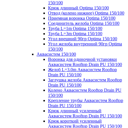
150/100
Крюк длинный Optima 150/100
Отвод (колено нижнее) Optima 150/100
Приемная воронка Optima 150/100
Соединитель желоба Optima 150/100
Труба L=1m Optima 150/100
Труба L=3m Optima 150/100
Угол внешний 90гр Optima 150/100
Угол желоба внутренний 90гр Optima
150/100
Аквасистем 150/100
Воронка для одиночной установки
Аквасистем Rooftop Drain PU 150/100
Желоб L=3.0m Аквасистем Rooftop
Drain PU 150/100
Заглушка желоба Аквасистем Rooftop
Drain PU 150/100
Колено Аквасистем Rooftop Drain PU
150/100
Крепление трубы Аквасистем Rooftop
Drain PU 150/100
Крюк длинный усиленный
Аквасистем Rooftop Drain PU 150/100
Крюк короткий усиленный
Аквасистем Rooftop Drain PU 150/100