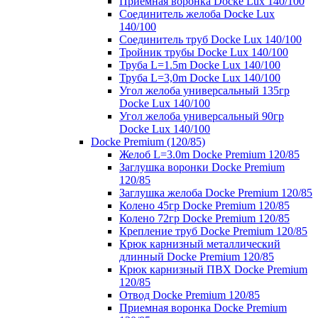
Приемная воронка Docke Lux 140/100
Соединитель желоба Docke Lux
140/100
Соединитель труб Docke Lux 140/100
Тройник трубы Docke Lux 140/100
Труба L=1.5m Docke Lux 140/100
Труба L=3,0m Docke Lux 140/100
Угол желоба универсальный 135гр
Docke Lux 140/100
Угол желоба универсальный 90гр
Docke Lux 140/100
Docke Premium (120/85)
Желоб L=3.0m Docke Premium 120/85
Заглушка воронки Docke Premium
120/85
Заглушка желоба Docke Premium 120/85
Колено 45гр Docke Premium 120/85
Колено 72гр Docke Premium 120/85
Крепление труб Docke Premium 120/85
Крюк карнизный металлический
длинный Docke Premium 120/85
Крюк карнизный ПВХ Docke Premium
120/85
Отвод Docke Premium 120/85
Приемная воронка Docke Premium