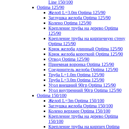
Line 150/100
Optima 125/90
Желоб L=3.0m Optima 125/90
Заглушка желоба Optima 125/90
Колено Optima 125/90
Крепление трубы на дерево Optima
125/90
Крепление трубы на кирпичную стену
Optima 125/90
Крюк желоба длинный Optima 125/90
Крюк желоба короткий Optima 125/90
Отвод Optima 125/90
Приемная воронка Optima 125/90
Соединитель желоба Optima 125/90
Труба L=1.0m Optima 125/90
Труба L=3.0m Optima 125/90
Угол внешний 90гр Optima 125/90
Угол внутренний 90гр Optima 125/90
Optima 150/100
Желоб L=3m Optima 150/100
Заглушка желоба Optima 150/100
Колено верхнее Optima 150/100
Крепление трубы на дерево Optima
150/100
Крепление трубы на кирпич Optima