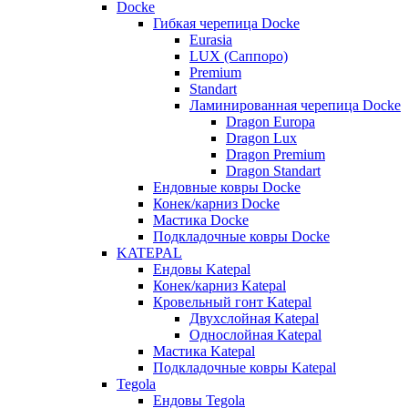
Docke
Гибкая черепица Docke
Eurasia
LUX (Саппоро)
Premium
Standart
Ламинированная черепица Docke
Dragon Europa
Dragon Lux
Dragon Premium
Dragon Standart
Ендовные ковры Docke
Конек/карниз Docke
Мастика Docke
Подкладочные ковры Docke
KATEPAL
Ендовы Katepal
Конек/карниз Katepal
Кровельный гонт Katepal
Двухслойная Katepal
Однослойная Katepal
Мастика Katepal
Подкладочные ковры Katepal
Tegola
Ендовы Tegola