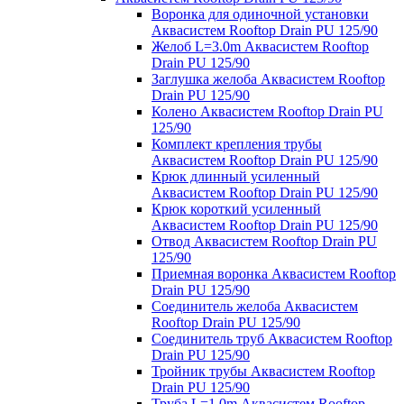
Воронка для одиночной установки
Аквасистем Rooftop Drain PU 125/90
Желоб L=3.0m Аквасистем Rooftop
Drain PU 125/90
Заглушка желоба Аквасистем Rooftop
Drain PU 125/90
Колено Аквасистем Rooftop Drain PU
125/90
Комплект крепления трубы
Аквасистем Rooftop Drain PU 125/90
Крюк длинный усиленный
Аквасистем Rooftop Drain PU 125/90
Крюк короткий усиленный
Аквасистем Rooftop Drain PU 125/90
Отвод Аквасистем Rooftop Drain PU
125/90
Приемная воронка Аквасистем Rooftop
Drain PU 125/90
Соединитель желоба Аквасистем
Rooftop Drain PU 125/90
Соединитель труб Аквасистем Rooftop
Drain PU 125/90
Тройник трубы Аквасистем Rooftop
Drain PU 125/90
Труба L=1.0m Аквасистем Rooftop