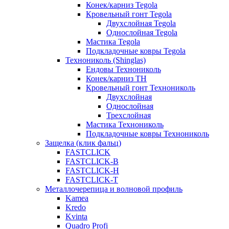
Конек/карниз Tegola
Кровельный гонт Tegola
Двухслойная Tegola
Однослойная Tegola
Мастика Tegola
Подкладочные ковры Tegola
Технониколь (Shinglas)
Ендовы Технониколь
Конек/карниз ТН
Кровельный гонт Технониколь
Двухслойная
Однослойная
Трехслойная
Мастика Технониколь
Подкладочные ковры Технониколь
Защелка (клик фальц)
FASTCLICK
FASTCLICK-B
FASTCLICK-H
FASTCLICK-T
Металлочерепица и волновой профиль
Kamea
Kredo
Kvinta
Quadro Profi