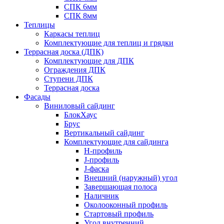
СПК 6мм
СПК 8мм
Теплицы
Каркасы теплиц
Комплектующие для теплиц и грядки
Террасная доска (ДПК)
Комплектующие для ДПК
Ограждения ДПК
Ступени ДПК
Террасная доска
Фасады
Виниловый сайдинг
БлокХаус
Брус
Вертикальный сайдинг
Комплектующие для сайдинга
H-профиль
J-профиль
J-фаска
Внешний (наружный) угол
Завершающая полоса
Наличник
Околооконный профиль
Стартовый профиль
Угол внутренний