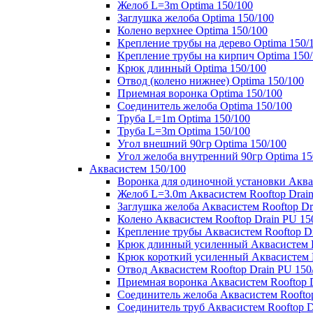
Желоб L=3m Optima 150/100
Заглушка желоба Optima 150/100
Колено верхнее Optima 150/100
Крепление трубы на дерево Optima 150/
Крепление трубы на кирпич Optima 150
Крюк длинный Optima 150/100
Отвод (колено нижнее) Optima 150/100
Приемная воронка Optima 150/100
Соединитель желоба Optima 150/100
Труба L=1m Optima 150/100
Труба L=3m Optima 150/100
Угол внешний 90гр Optima 150/100
Угол желоба внутренний 90гр Optima 15
Аквасистем 150/100
Воронка для одиночной установки Аквас
Желоб L=3.0m Аквасистем Rooftop Drain
Заглушка желоба Аквасистем Rooftop Dr
Колено Аквасистем Rooftop Drain PU 15
Крепление трубы Аквасистем Rooftop Dr
Крюк длинный усиленный Аквасистем Ro
Крюк короткий усиленный Аквасистем R
Отвод Аквасистем Rooftop Drain PU 150
Приемная воронка Аквасистем Rooftop D
Соединитель желоба Аквасистем Rooftop
Соединитель труб Аквасистем Rooftop D