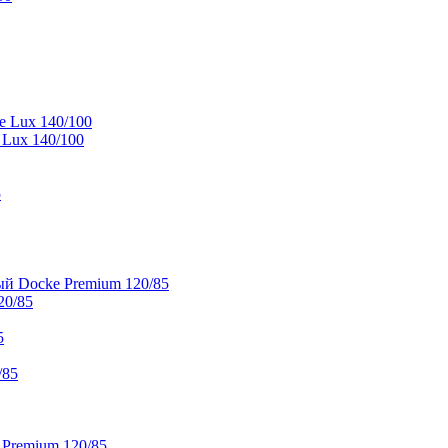
e Lux 140/100
 Lux 140/100
5
й Docke Premium 120/85
20/85
5
/85
 Premium 120/85