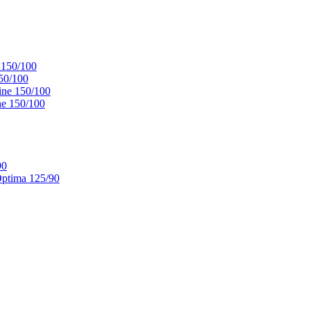
 150/100
50/100
ne 150/100
e 150/100
90
ptima 125/90