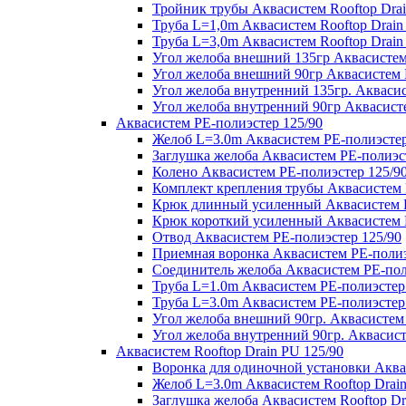
Тройник трубы Аквасистем Rooftop Drai
Труба L=1,0m Аквасистем Rooftop Drain
Труба L=3,0m Аквасистем Rooftop Drain
Угол желоба внешний 135гр Аквасистем 
Угол желоба внешний 90гр Аквасистем R
Угол желоба внутренний 135гр. Аквасис
Угол желоба внутренний 90гр Аквасисте
Аквасистем PE-полиэстер 125/90
Желоб L=3.0m Аквасистем PE-полиэстер
Заглушка желоба Аквасистем PE-полиэс
Колено Аквасистем PE-полиэстер 125/9
Комплект крепления трубы Аквасистем 
Крюк длинный усиленный Аквасистем P
Крюк короткий усиленный Аквасистем P
Отвод Аквасистем РЕ-полиэстер 125/90
Приемная воронка Аквасистем PE-полиэ
Соединитель желоба Аквасистем PE-пол
Труба L=1.0m Аквасистем PE-полиэстер
Труба L=3.0m Аквасистем PE-полиэстер
Угол желоба внешний 90гр. Аквасистем
Угол желоба внутренний 90гр. Аквасист
Аквасистем Rooftop Drain PU 125/90
Воронка для одиночной установки Аквас
Желоб L=3.0m Аквасистем Rooftop Drain
Заглушка желоба Аквасистем Rooftop Dr