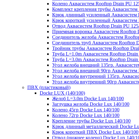
Колено Аквасистем Rooftop Drain PU 12
Комплект крепления трубы Аквасистем R
Крюк длинный усиленный Аквасистем Ro
Крюк короткий усиленный Аквасистем R
Отвод Аквасистем Rooftop Drain PU 125
Приемная воронка Аквасистем Rooftop D
Соединитель желоба Аквасистем Rooftop
Соединитель труб Аквасистем Rooftop D
Тройник трубы Аквасистем Rooftop Drai
Труба L=1.0m Аквасистем Rooftop Drain
Труба L=3.0m Аквасистем Rooftop Drain
Угол желоба внешний 135гр. Аквасистем
Угол желоба внешний 90гр Аквасистем R
Угол желоба внутренний 135гр. Аквасис
Угол желоба внутренний 90гр Аквасисте
ПВХ (пластиковый)
Docke LUX (140/100)
Желоб L=3.0m Docke Lux 140/100
Заглушка желоба Docke Lux 140/100
Колено 45гр Docke Lux 140/100
Колено 72гр Docke Lux 140/100
Крепление трубы Docke Lux 140/100
Крюк длинный металлический Docke Lu
Крюк короткий ПВХ Docke Lux 140/100
Отвод (нижнее колено) Docke Lux 140/1