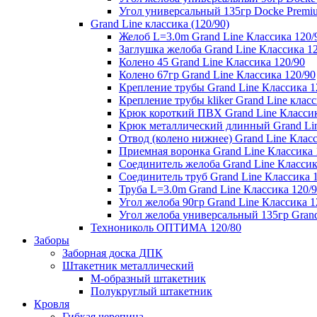
Угол универсальный 135гр Docke Premi
Grand Line классика (120/90)
Желоб L=3.0m Grand Line Классика 120/
Заглушка желоба Grand Line Классика 1
Колено 45 Grand Line Классика 120/90
Колено 67гр Grand Line Классика 120/90
Крепление трубы Grand Line Классика 1
Крепление трубы kliker Grand Line класс
Крюк короткий ПВХ Grand Line Классик
Крюк металлический длинный Grand Lin
Отвод (колено нижнее) Grand Line Класс
Приемная воронка Grand Line Классика 
Соединитель желоба Grand Line Классик
Соединитель труб Grand Line Классика 
Труба L=3.0m Grand Line Классика 120/
Угол желоба 90гр Grand Line Классика 1
Угол желоба универсальный 135гр Grand
Технониколь ОПТИМА 120/80
Заборы
Заборная доска ДПК
Штакетник металлический
М-образный штакетник
Полукруглый штакетник
Кровля
Гибкая черепица