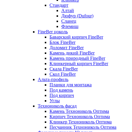
Стандарт
Алтай
Дюфур (Dufour)
Сланец
Флемиш
FineBer цоколь
Баварский кирпич FineBer
Блок FineBer
Доломит FineBer
Камень дикий FineBer
Камень природный FineBer
Клинкерный кирпич FineBer
Скала FineBer
Скол FineBer
Альта-профиль
Планки для монтажа
Под камень
Под кирпич
Углы
Технониколь фасад
Камень Технониколь Оптима
Кирпич Технониколь Оптима
Клинкер Технониколь Оптима
Песчанник Технониколь Оптима