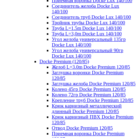
Приемная воронка Docke Lux 140/100
Соединитель желоба Docke Lux
140/100
Соединитель труб Docke Lux 140/100
Тройник трубы Docke Lux 140/100
Труба L=1.5m Docke Lux 140/100
Труба L=3,0m Docke Lux 140/100
Угол желоба универсальный 135гр
Docke Lux 140/100
Угол желоба универсальный 90гр
Docke Lux 140/100
Docke Premium (120/85)
Желоб L=3.0m Docke Premium 120/85
Заглушка воронки Docke Premium
120/85
Заглушка желоба Docke Premium 120/85
Колено 45гр Docke Premium 120/85
Колено 72гр Docke Premium 120/85
Крепление труб Docke Premium 120/85
Крюк карнизный металлический
длинный Docke Premium 120/85
Крюк карнизный ПВХ Docke Premium
120/85
Отвод Docke Premium 120/85
Приемная воронка Docke Premium