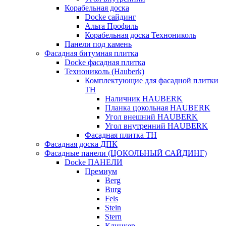
Корабельная доска
Docke сайдинг
Альта Профиль
Корабельная доска Технониколь
Панели под камень
Фасадная битумная плитка
Docke фасадная плитка
Технониколь (Hauberk)
Комплектующие для фасадной плитки
ТН
Наличник HAUBERK
Планка цокольная HAUBERK
Угол внешний HAUBERK
Угол внутренний HAUBERK
Фасадная плитка ТН
Фасадная доска ДПК
Фасадные панели (ЦОКОЛЬНЫЙ САЙДИНГ)
Docke ПАНЕЛИ
Премиум
Berg
Burg
Fels
Stein
Stern
Клинкер