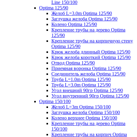
Line 150/100
Optima 125/90
Желоб L=3.0m Optima 125/90
Заглушка желоба Optima 125/90
Колено Optima 125/90
Крепление трубы на дерево Optima
125/90
Крепление трубы на кирпичную стену
Optima 125/90
Крюк желоба длинный Optima 125/90
Крюк желоба короткий Optima 125/90
Отвод Optima 125/90
Приемная воронка Optima 125/90
Соединитель желоба Optima 125/90
Труба L=1.0m Optima 125/90
Труба L=3.0m Optima 125/90
Угол внешний 90гр Optima 125/90
Угол внутренний 90гр Optima 125/90
Optima 150/100
Желоб L=3m Optima 150/100
Заглушка желоба Optima 150/100
Колено верхнее Optima 150/100
Крепление трубы на дерево Optima
150/100
Крепление трубы на кирпич Optima