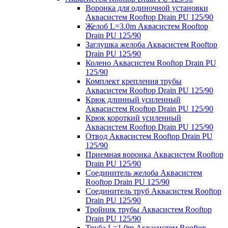
Воронка для одиночной установки
Аквасистем Rooftop Drain PU 125/90
Желоб L=3.0m Аквасистем Rooftop
Drain PU 125/90
Заглушка желоба Аквасистем Rooftop
Drain PU 125/90
Колено Аквасистем Rooftop Drain PU
125/90
Комплект крепления трубы
Аквасистем Rooftop Drain PU 125/90
Крюк длинный усиленный
Аквасистем Rooftop Drain PU 125/90
Крюк короткий усиленный
Аквасистем Rooftop Drain PU 125/90
Отвод Аквасистем Rooftop Drain PU
125/90
Приемная воронка Аквасистем Rooftop
Drain PU 125/90
Соединитель желоба Аквасистем
Rooftop Drain PU 125/90
Соединитель труб Аквасистем Rooftop
Drain PU 125/90
Тройник трубы Аквасистем Rooftop
Drain PU 125/90
Труба L=1.0m Аквасистем Rooftop