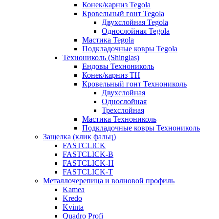
Конек/карниз Tegola
Кровельный гонт Tegola
Двухслойная Tegola
Однослойная Tegola
Мастика Tegola
Подкладочные ковры Tegola
Технониколь (Shinglas)
Ендовы Технониколь
Конек/карниз ТН
Кровельный гонт Технониколь
Двухслойная
Однослойная
Трехслойная
Мастика Технониколь
Подкладочные ковры Технониколь
Защелка (клик фальц)
FASTCLICK
FASTCLICK-B
FASTCLICK-H
FASTCLICK-T
Металлочерепица и волновой профиль
Kamea
Kredo
Kvinta
Quadro Profi