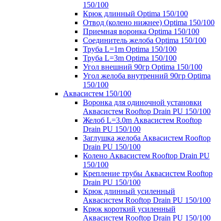
150/100
Крюк длинный Optima 150/100
Отвод (колено нижнее) Optima 150/100
Приемная воронка Optima 150/100
Соединитель желоба Optima 150/100
Труба L=1m Optima 150/100
Труба L=3m Optima 150/100
Угол внешний 90гр Optima 150/100
Угол желоба внутренний 90гр Optima
150/100
Аквасистем 150/100
Воронка для одиночной установки
Аквасистем Rooftop Drain PU 150/100
Желоб L=3.0m Аквасистем Rooftop
Drain PU 150/100
Заглушка желоба Аквасистем Rooftop
Drain PU 150/100
Колено Аквасистем Rooftop Drain PU
150/100
Крепление трубы Аквасистем Rooftop
Drain PU 150/100
Крюк длинный усиленный
Аквасистем Rooftop Drain PU 150/100
Крюк короткий усиленный
Аквасистем Rooftop Drain PU 150/100