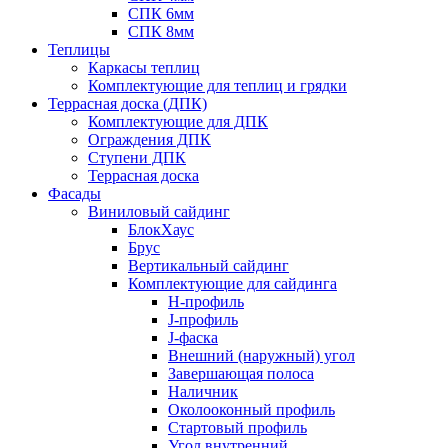
СПК 6мм
СПК 8мм
Теплицы
Каркасы теплиц
Комплектующие для теплиц и грядки
Террасная доска (ДПК)
Комплектующие для ДПК
Ограждения ДПК
Ступени ДПК
Террасная доска
Фасады
Виниловый сайдинг
БлокХаус
Брус
Вертикальный сайдинг
Комплектующие для сайдинга
H-профиль
J-профиль
J-фаска
Внешний (наружный) угол
Завершающая полоса
Наличник
Околооконный профиль
Стартовый профиль
Угол внутренний