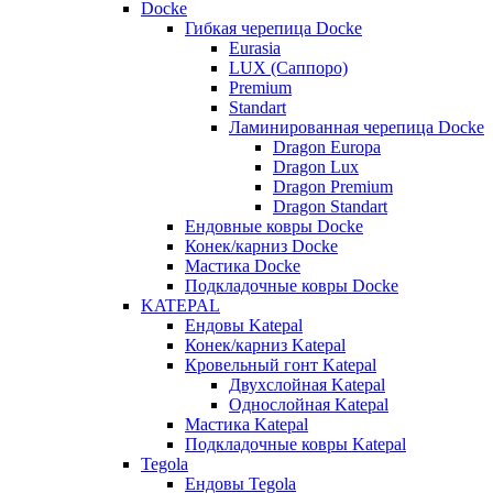
Docke
Гибкая черепица Docke
Eurasia
LUX (Саппоро)
Premium
Standart
Ламинированная черепица Docke
Dragon Europa
Dragon Lux
Dragon Premium
Dragon Standart
Ендовные ковры Docke
Конек/карниз Docke
Мастика Docke
Подкладочные ковры Docke
KATEPAL
Ендовы Katepal
Конек/карниз Katepal
Кровельный гонт Katepal
Двухслойная Katepal
Однослойная Katepal
Мастика Katepal
Подкладочные ковры Katepal
Tegola
Ендовы Tegola