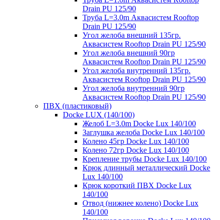
Drain PU 125/90
Труба L=3.0m Аквасистем Rooftop
Drain PU 125/90
Угол желоба внешний 135гр.
Аквасистем Rooftop Drain PU 125/90
Угол желоба внешний 90гр
Аквасистем Rooftop Drain PU 125/90
Угол желоба внутренний 135гр.
Аквасистем Rooftop Drain PU 125/90
Угол желоба внутренний 90гр
Аквасистем Rooftop Drain PU 125/90
ПВХ (пластиковый)
Docke LUX (140/100)
Желоб L=3.0m Docke Lux 140/100
Заглушка желоба Docke Lux 140/100
Колено 45гр Docke Lux 140/100
Колено 72гр Docke Lux 140/100
Крепление трубы Docke Lux 140/100
Крюк длинный металлический Docke
Lux 140/100
Крюк короткий ПВХ Docke Lux
140/100
Отвод (нижнее колено) Docke Lux
140/100