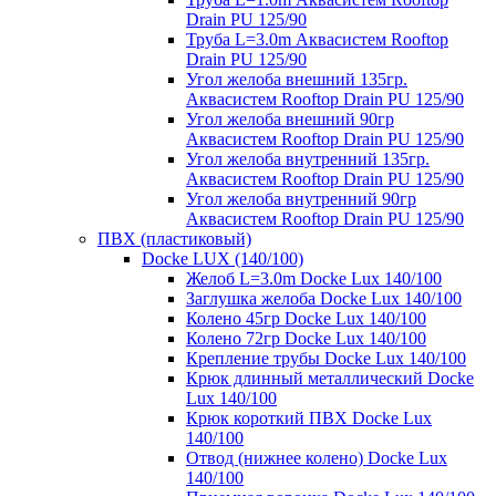
Drain PU 125/90
Труба L=3.0m Аквасистем Rooftop
Drain PU 125/90
Угол желоба внешний 135гр.
Аквасистем Rooftop Drain PU 125/90
Угол желоба внешний 90гр
Аквасистем Rooftop Drain PU 125/90
Угол желоба внутренний 135гр.
Аквасистем Rooftop Drain PU 125/90
Угол желоба внутренний 90гр
Аквасистем Rooftop Drain PU 125/90
ПВХ (пластиковый)
Docke LUX (140/100)
Желоб L=3.0m Docke Lux 140/100
Заглушка желоба Docke Lux 140/100
Колено 45гр Docke Lux 140/100
Колено 72гр Docke Lux 140/100
Крепление трубы Docke Lux 140/100
Крюк длинный металлический Docke
Lux 140/100
Крюк короткий ПВХ Docke Lux
140/100
Отвод (нижнее колено) Docke Lux
140/100