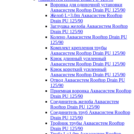
Воронка для одиночной установки
Аквасистем Rooftop Drain PU 125/90
Желоб L=3.0m Аквасистем Rooftop
Drain PU 125/90
Заглушка желоба Аквасистем Rooftop
Drain PU 125/90
Колено Аквасистем Rooftop Drain PU
125/90
Комплект крепления трубы
Аквасистем Rooftop Drain PU 125/90
Крюк длинный усиленный
Аквасистем Rooftop Drain PU 125/90
Крюк короткий усиленный
Аквасистем Rooftop Drain PU 125/90
Отвод Аквасистем Rooftop Drain PU
125/90
Приемная воронка Аквасистем Rooftop
Drain PU 125/90
Соединитель желоба Аквасистем
Rooftop Drain PU 125/90
Соединитель труб Аквасистем Rooftop
Drain PU 125/90
Тройник трубы Аквасистем Rooftop
Drain PU 125/90
Труба L=1.0m Аквасистем Rooftop