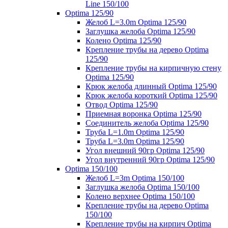
Line 150/100
Optima 125/90
Желоб L=3.0m Optima 125/90
Заглушка желоба Optima 125/90
Колено Optima 125/90
Крепление трубы на дерево Optima
125/90
Крепление трубы на кирпичную стену
Optima 125/90
Крюк желоба длинный Optima 125/90
Крюк желоба короткий Optima 125/90
Отвод Optima 125/90
Приемная воронка Optima 125/90
Соединитель желоба Optima 125/90
Труба L=1.0m Optima 125/90
Труба L=3.0m Optima 125/90
Угол внешний 90гр Optima 125/90
Угол внутренний 90гр Optima 125/90
Optima 150/100
Желоб L=3m Optima 150/100
Заглушка желоба Optima 150/100
Колено верхнее Optima 150/100
Крепление трубы на дерево Optima
150/100
Крепление трубы на кирпич Optima