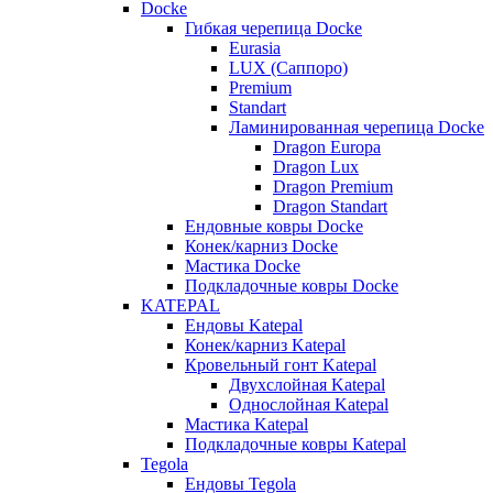
Docke
Гибкая черепица Docke
Eurasia
LUX (Саппоро)
Premium
Standart
Ламинированная черепица Docke
Dragon Europa
Dragon Lux
Dragon Premium
Dragon Standart
Ендовные ковры Docke
Конек/карниз Docke
Мастика Docke
Подкладочные ковры Docke
KATEPAL
Ендовы Katepal
Конек/карниз Katepal
Кровельный гонт Katepal
Двухслойная Katepal
Однослойная Katepal
Мастика Katepal
Подкладочные ковры Katepal
Tegola
Ендовы Tegola