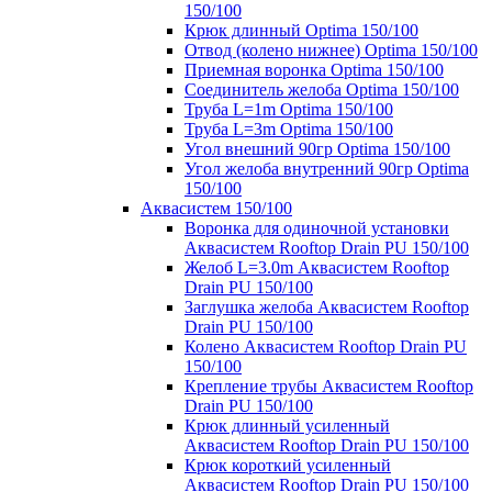
150/100
Крюк длинный Optima 150/100
Отвод (колено нижнее) Optima 150/100
Приемная воронка Optima 150/100
Соединитель желоба Optima 150/100
Труба L=1m Optima 150/100
Труба L=3m Optima 150/100
Угол внешний 90гр Optima 150/100
Угол желоба внутренний 90гр Optima
150/100
Аквасистем 150/100
Воронка для одиночной установки
Аквасистем Rooftop Drain PU 150/100
Желоб L=3.0m Аквасистем Rooftop
Drain PU 150/100
Заглушка желоба Аквасистем Rooftop
Drain PU 150/100
Колено Аквасистем Rooftop Drain PU
150/100
Крепление трубы Аквасистем Rooftop
Drain PU 150/100
Крюк длинный усиленный
Аквасистем Rooftop Drain PU 150/100
Крюк короткий усиленный
Аквасистем Rooftop Drain PU 150/100