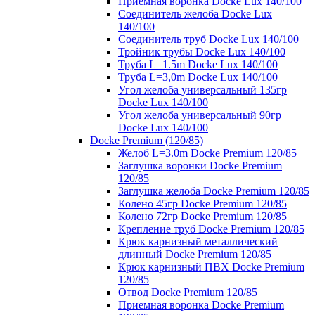
Приемная воронка Docke Lux 140/100
Соединитель желоба Docke Lux
140/100
Соединитель труб Docke Lux 140/100
Тройник трубы Docke Lux 140/100
Труба L=1.5m Docke Lux 140/100
Труба L=3,0m Docke Lux 140/100
Угол желоба универсальный 135гр
Docke Lux 140/100
Угол желоба универсальный 90гр
Docke Lux 140/100
Docke Premium (120/85)
Желоб L=3.0m Docke Premium 120/85
Заглушка воронки Docke Premium
120/85
Заглушка желоба Docke Premium 120/85
Колено 45гр Docke Premium 120/85
Колено 72гр Docke Premium 120/85
Крепление труб Docke Premium 120/85
Крюк карнизный металлический
длинный Docke Premium 120/85
Крюк карнизный ПВХ Docke Premium
120/85
Отвод Docke Premium 120/85
Приемная воронка Docke Premium