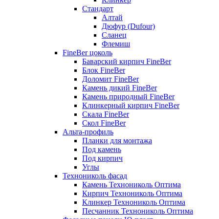
Стандарт
Алтай
Дюфур (Dufour)
Сланец
Флемиш
FineBer цоколь
Баварский кирпич FineBer
Блок FineBer
Доломит FineBer
Камень дикий FineBer
Камень природный FineBer
Клинкерный кирпич FineBer
Скала FineBer
Скол FineBer
Альта-профиль
Планки для монтажа
Под камень
Под кирпич
Углы
Технониколь фасад
Камень Технониколь Оптима
Кирпич Технониколь Оптима
Клинкер Технониколь Оптима
Песчанник Технониколь Оптима