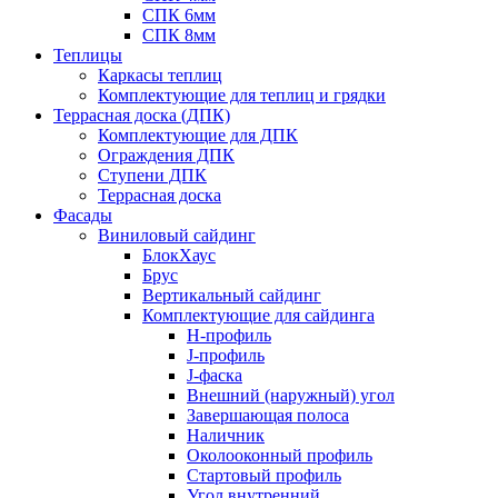
СПК 6мм
СПК 8мм
Теплицы
Каркасы теплиц
Комплектующие для теплиц и грядки
Террасная доска (ДПК)
Комплектующие для ДПК
Ограждения ДПК
Ступени ДПК
Террасная доска
Фасады
Виниловый сайдинг
БлокХаус
Брус
Вертикальный сайдинг
Комплектующие для сайдинга
H-профиль
J-профиль
J-фаска
Внешний (наружный) угол
Завершающая полоса
Наличник
Околооконный профиль
Стартовый профиль
Угол внутренний