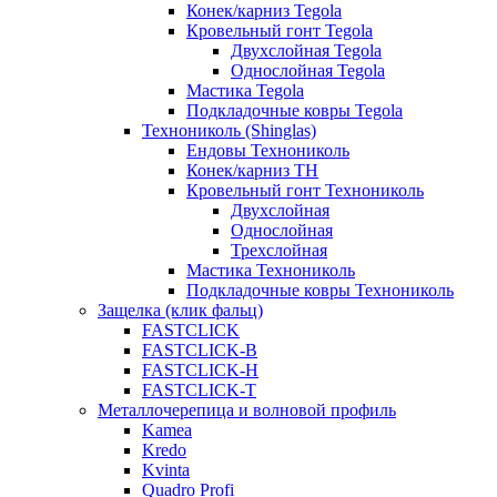
Конек/карниз Tegola
Кровельный гонт Tegola
Двухслойная Tegola
Однослойная Tegola
Мастика Tegola
Подкладочные ковры Tegola
Технониколь (Shinglas)
Ендовы Технониколь
Конек/карниз ТН
Кровельный гонт Технониколь
Двухслойная
Однослойная
Трехслойная
Мастика Технониколь
Подкладочные ковры Технониколь
Защелка (клик фальц)
FASTCLICK
FASTCLICK-B
FASTCLICK-H
FASTCLICK-T
Металлочерепица и волновой профиль
Kamea
Kredo
Kvinta
Quadro Profi