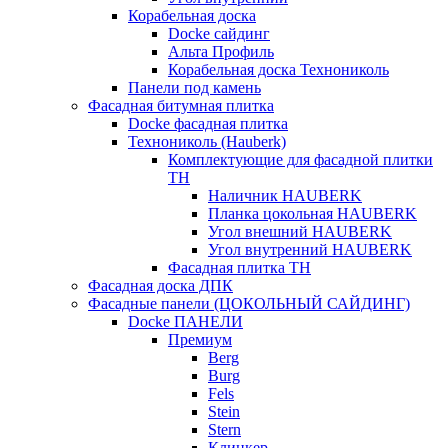
Корабельная доска
Docke сайдинг
Альта Профиль
Корабельная доска Технониколь
Панели под камень
Фасадная битумная плитка
Docke фасадная плитка
Технониколь (Hauberk)
Комплектующие для фасадной плитки
ТН
Наличник HAUBERK
Планка цокольная HAUBERK
Угол внешний HAUBERK
Угол внутренний HAUBERK
Фасадная плитка ТН
Фасадная доска ДПК
Фасадные панели (ЦОКОЛЬНЫЙ САЙДИНГ)
Docke ПАНЕЛИ
Премиум
Berg
Burg
Fels
Stein
Stern
Клинкер