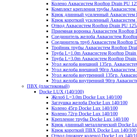
Колено Аквасистем Rooftop Drain PU 12
Комплект крепления трубы Аквасистем R
Крюк длинный усиленный Аквасистем Ro
Крюк короткий усиленный Аквасистем R
Отвод Аквасистем Rooftop Drain PU 125
Приемная воронка Аквасистем Rooftop D
Соединитель желоба Аквасистем Rooftop
Соединитель труб Аквасистем Rooftop D
Тройник трубы Аквасистем Rooftop Drai
Труба L=1.0m Аквасистем Rooftop Drain
Труба L=3.0m Аквасистем Rooftop Drain
Угол желоба внешний 135гр. Аквасистем
Угол желоба внешний 90гр Аквасистем R
Угол желоба внутренний 135гр. Аквасис
Угол желоба внутренний 90гр Аквасисте
ПВХ (пластиковый)
Docke LUX (140/100)
Желоб L=3.0m Docke Lux 140/100
Заглушка желоба Docke Lux 140/100
Колено 45гр Docke Lux 140/100
Колено 72гр Docke Lux 140/100
Крепление трубы Docke Lux 140/100
Крюк длинный металлический Docke Lu
Крюк короткий ПВХ Docke Lux 140/100
Отвод (нижнее колено) Docke Lux 140/1