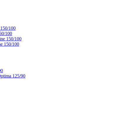
 150/100
50/100
ne 150/100
e 150/100
90
ptima 125/90