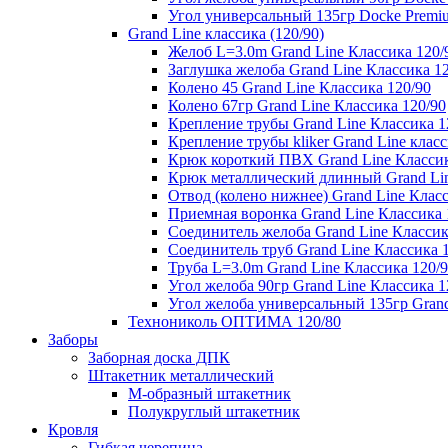
Угол универсальный 135гр Docke Premi
Grand Line классика (120/90)
Желоб L=3.0m Grand Line Классика 120/
Заглушка желоба Grand Line Классика 1
Колено 45 Grand Line Классика 120/90
Колено 67гр Grand Line Классика 120/90
Крепление трубы Grand Line Классика 1
Крепление трубы kliker Grand Line класс
Крюк короткий ПВХ Grand Line Классик
Крюк металлический длинный Grand Lin
Отвод (колено нижнее) Grand Line Класс
Приемная воронка Grand Line Классика 
Соединитель желоба Grand Line Классик
Соединитель труб Grand Line Классика 
Труба L=3.0m Grand Line Классика 120/
Угол желоба 90гр Grand Line Классика 1
Угол желоба универсальный 135гр Grand
Технониколь ОПТИМА 120/80
Заборы
Заборная доска ДПК
Штакетник металлический
М-образный штакетник
Полукруглый штакетник
Кровля
Гибкая черепица