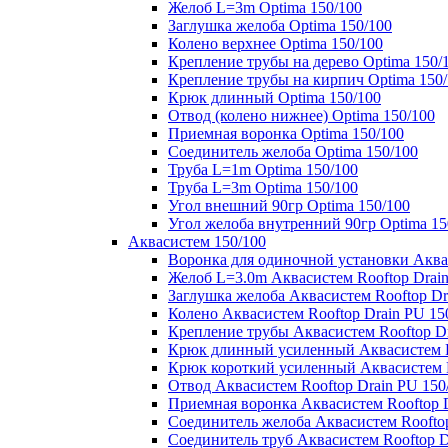
Желоб L=3m Optima 150/100
Заглушка желоба Optima 150/100
Колено верхнее Optima 150/100
Крепление трубы на дерево Optima 150/
Крепление трубы на кирпич Optima 150
Крюк длинный Optima 150/100
Отвод (колено нижнее) Optima 150/100
Приемная воронка Optima 150/100
Соединитель желоба Optima 150/100
Труба L=1m Optima 150/100
Труба L=3m Optima 150/100
Угол внешний 90гр Optima 150/100
Угол желоба внутренний 90гр Optima 15
Аквасистем 150/100
Воронка для одиночной установки Аквас
Желоб L=3.0m Аквасистем Rooftop Drain
Заглушка желоба Аквасистем Rooftop Dr
Колено Аквасистем Rooftop Drain PU 15
Крепление трубы Аквасистем Rooftop Dr
Крюк длинный усиленный Аквасистем Ro
Крюк короткий усиленный Аквасистем R
Отвод Аквасистем Rooftop Drain PU 150
Приемная воронка Аквасистем Rooftop D
Соединитель желоба Аквасистем Rooftop
Соединитель труб Аквасистем Rooftop D