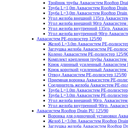
Тройник трубы Аквасистем Rooftop Drai
Труба L=1,0m Аквасистем Rooftop Drain
Труба L=3,0m Аквасистем Rooftop Drain
Угол желоба внешний 135гр Аквасистем 
Угол желоба внешний 90гр Аквасистем R
Угол желоба внутренний 135гр. Аквасис
Угол желоба внутренний 90гр Аквасисте
Аквасистем PE-полиэстер 125/90
Желоб L=3.0m Аквасистем PE-полиэстер
Заглушка желоба Аквасистем PE-полиэс
Колено Аквасистем PE-полиэстер 125/9
Комплект крепления трубы Аквасистем 
Крюк длинный усиленный Аквасистем P
Крюк короткий усиленный Аквасистем P
Отвод Аквасистем РЕ-полиэстер 125/90
Приемная воронка Аквасистем PE-полиэ
Соединитель желоба Аквасистем PE-пол
Труба L=1.0m Аквасистем PE-полиэстер
Труба L=3.0m Аквасистем PE-полиэстер
Угол желоба внешний 90гр. Аквасистем
Угол желоба внутренний 90гр. Аквасист
Аквасистем Rooftop Drain PU 125/90
Воронка для одиночной установки Аквас
Желоб L=3.0m Аквасистем Rooftop Drain
Заглушка желоба Аквасистем Rooftop Dr