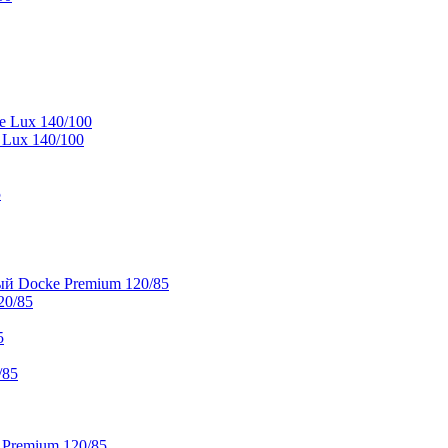
e Lux 140/100
 Lux 140/100
5
й Docke Premium 120/85
20/85
5
/85
 Premium 120/85