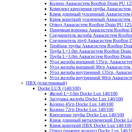
Колено Аквасистем Rooftop Drain PU 12
Комплект крепления трубы Аквасистем R
Крюк длинный усиленный Аквасистем Ro
Крюк короткий усиленный Аквасистем R
Отвод Аквасистем Rooftop Drain PU 125
Приемная воронка Аквасистем Rooftop D
Соединитель желоба Аквасистем Rooftop
Соединитель труб Аквасистем Rooftop D
Тройник трубы Аквасистем Rooftop Drai
Труба L=1.0m Аквасистем Rooftop Drain
Труба L=3.0m Аквасистем Rooftop Drain
Угол желоба внешний 135гр. Аквасистем
Угол желоба внешний 90гр Аквасистем R
Угол желоба внутренний 135гр. Аквасис
Угол желоба внутренний 90гр Аквасисте
ПВХ (пластиковый)
Docke LUX (140/100)
Желоб L=3.0m Docke Lux 140/100
Заглушка желоба Docke Lux 140/100
Колено 45гр Docke Lux 140/100
Колено 72гр Docke Lux 140/100
Крепление трубы Docke Lux 140/100
Крюк длинный металлический Docke Lu
Крюк короткий ПВХ Docke Lux 140/100
Отвод (нижнее колено) Docke Lux 140/1