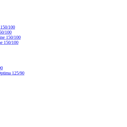
 150/100
50/100
ne 150/100
e 150/100
90
ptima 125/90