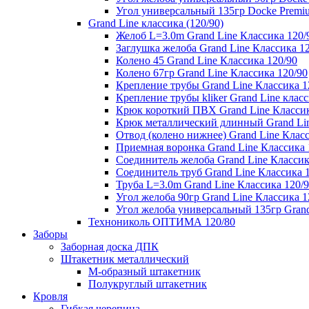
Угол универсальный 135гр Docke Premi
Grand Line классика (120/90)
Желоб L=3.0m Grand Line Классика 120/
Заглушка желоба Grand Line Классика 1
Колено 45 Grand Line Классика 120/90
Колено 67гр Grand Line Классика 120/90
Крепление трубы Grand Line Классика 1
Крепление трубы kliker Grand Line класс
Крюк короткий ПВХ Grand Line Классик
Крюк металлический длинный Grand Lin
Отвод (колено нижнее) Grand Line Класс
Приемная воронка Grand Line Классика 
Соединитель желоба Grand Line Классик
Соединитель труб Grand Line Классика 
Труба L=3.0m Grand Line Классика 120/
Угол желоба 90гр Grand Line Классика 1
Угол желоба универсальный 135гр Grand
Технониколь ОПТИМА 120/80
Заборы
Заборная доска ДПК
Штакетник металлический
М-образный штакетник
Полукруглый штакетник
Кровля
Гибкая черепица