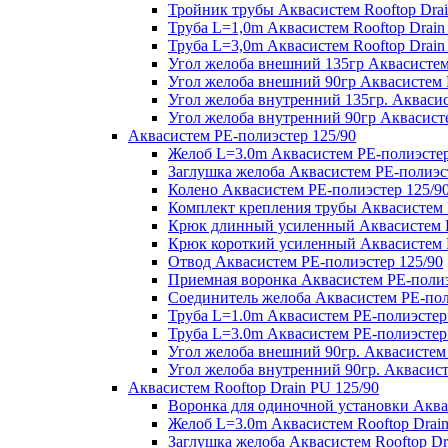
Тройник трубы Аквасистем Rooftop Drai
Труба L=1,0m Аквасистем Rooftop Drain
Труба L=3,0m Аквасистем Rooftop Drain
Угол желоба внешний 135гр Аквасистем 
Угол желоба внешний 90гр Аквасистем R
Угол желоба внутренний 135гр. Аквасис
Угол желоба внутренний 90гр Аквасисте
Аквасистем PE-полиэстер 125/90
Желоб L=3.0m Аквасистем PE-полиэстер
Заглушка желоба Аквасистем PE-полиэс
Колено Аквасистем PE-полиэстер 125/9
Комплект крепления трубы Аквасистем 
Крюк длинный усиленный Аквасистем P
Крюк короткий усиленный Аквасистем P
Отвод Аквасистем РЕ-полиэстер 125/90
Приемная воронка Аквасистем PE-полиэ
Соединитель желоба Аквасистем PE-пол
Труба L=1.0m Аквасистем PE-полиэстер
Труба L=3.0m Аквасистем PE-полиэстер
Угол желоба внешний 90гр. Аквасистем
Угол желоба внутренний 90гр. Аквасист
Аквасистем Rooftop Drain PU 125/90
Воронка для одиночной установки Аквас
Желоб L=3.0m Аквасистем Rooftop Drain
Заглушка желоба Аквасистем Rooftop Dr