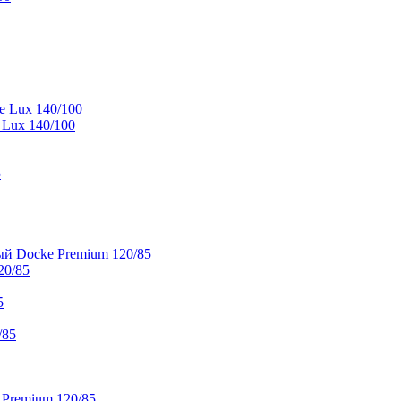
e Lux 140/100
 Lux 140/100
5
й Docke Premium 120/85
20/85
5
/85
 Premium 120/85