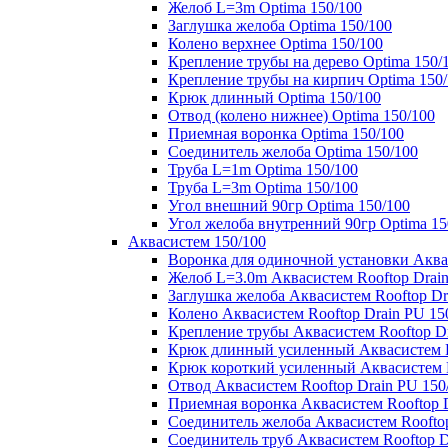
Желоб L=3m Optima 150/100
Заглушка желоба Optima 150/100
Колено верхнее Optima 150/100
Крепление трубы на дерево Optima 150/
Крепление трубы на кирпич Optima 150
Крюк длинный Optima 150/100
Отвод (колено нижнее) Optima 150/100
Приемная воронка Optima 150/100
Соединитель желоба Optima 150/100
Труба L=1m Optima 150/100
Труба L=3m Optima 150/100
Угол внешний 90гр Optima 150/100
Угол желоба внутренний 90гр Optima 15
Аквасистем 150/100
Воронка для одиночной установки Аквас
Желоб L=3.0m Аквасистем Rooftop Drain
Заглушка желоба Аквасистем Rooftop Dr
Колено Аквасистем Rooftop Drain PU 15
Крепление трубы Аквасистем Rooftop Dr
Крюк длинный усиленный Аквасистем Ro
Крюк короткий усиленный Аквасистем R
Отвод Аквасистем Rooftop Drain PU 150
Приемная воронка Аквасистем Rooftop D
Соединитель желоба Аквасистем Rooftop
Соединитель труб Аквасистем Rooftop D