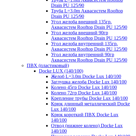
Drain PU 125/90
Труба L=3.0m Аквасистем Rooftop
Drain PU 125/90
Угол желоба внешний 135гр.
Аквасистем Rooftop Drain PU 125/90
Угол желоба внешний 90гр
Аквасистем Rooftop Drain PU 125/90
Угол желоба внутренний 135гр.
Аквасистем Rooftop Drain PU 125/90
Угол желоба внутренний 90гр
Аквасистем Rooftop Drain PU 125/90
ПВХ (пластиковый)
Docke LUX (140/100)
Желоб L=3.0m Docke Lux 140/100
Заглушка желоба Docke Lux 140/100
Колено 45гр Docke Lux 140/100
Колено 72гр Docke Lux 140/100
Крепление трубы Docke Lux 140/100
Крюк длинный металлический Docke
Lux 140/100
Крюк короткий ПВХ Docke Lux
140/100
Отвод (нижнее колено) Docke Lux
140/100