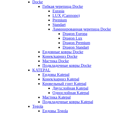
Docke
Гибкая черепица Docke
Eurasia
LUX (Саппоро)
Premium
Standart
Ламинированная черепица Docke
Dragon Europa
Dragon Lux
Dragon Premium
Dragon Standart
Ендовные ковры Docke
Конек/карниз Docke
Мастика Docke
Подкладочные ковры Docke
KATEPAL
Ендовы Katepal
Конек/карниз Katepal
Кровельный гонт Katepal
Двухслойная Katepal
Однослойная Katepal
Мастика Katepal
Подкладочные ковры Katepal
Tegola
Ендовы Tegola