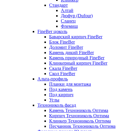
Стандарт
Алтай
Дюфур (Dufour)
Сланец
Флемиш
FineBer цоколь
Баварский кирпич FineBer
Блок FineBer
Доломит FineBer
Камень дикий FineBer
Камень природный FineBer
Клинкерный кирпич FineBer
Скала FineBer
Скол FineBer
Альта-профиль
Планки для монтажа
Под камень
Под кирпич
Углы
Технониколь фасад
Камень Технониколь Оптима
Кирпич Технониколь Оптима
Клинкер Технониколь Оптима
Песчанник Технониколь Оптима