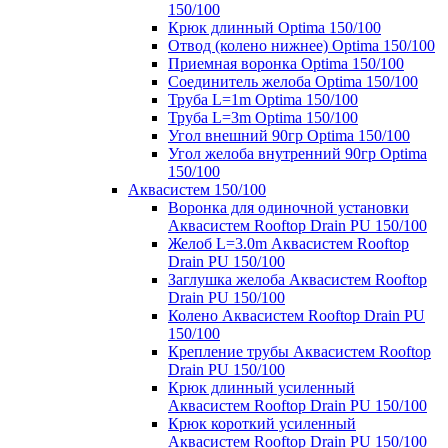
150/100
Крюк длинный Optima 150/100
Отвод (колено нижнее) Optima 150/100
Приемная воронка Optima 150/100
Соединитель желоба Optima 150/100
Труба L=1m Optima 150/100
Труба L=3m Optima 150/100
Угол внешний 90гр Optima 150/100
Угол желоба внутренний 90гр Optima
150/100
Аквасистем 150/100
Воронка для одиночной установки
Аквасистем Rooftop Drain PU 150/100
Желоб L=3.0m Аквасистем Rooftop
Drain PU 150/100
Заглушка желоба Аквасистем Rooftop
Drain PU 150/100
Колено Аквасистем Rooftop Drain PU
150/100
Крепление трубы Аквасистем Rooftop
Drain PU 150/100
Крюк длинный усиленный
Аквасистем Rooftop Drain PU 150/100
Крюк короткий усиленный
Аквасистем Rooftop Drain PU 150/100