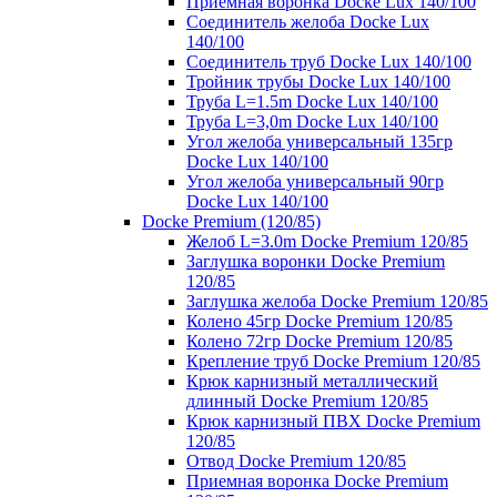
Приемная воронка Docke Lux 140/100
Соединитель желоба Docke Lux
140/100
Соединитель труб Docke Lux 140/100
Тройник трубы Docke Lux 140/100
Труба L=1.5m Docke Lux 140/100
Труба L=3,0m Docke Lux 140/100
Угол желоба универсальный 135гр
Docke Lux 140/100
Угол желоба универсальный 90гр
Docke Lux 140/100
Docke Premium (120/85)
Желоб L=3.0m Docke Premium 120/85
Заглушка воронки Docke Premium
120/85
Заглушка желоба Docke Premium 120/85
Колено 45гр Docke Premium 120/85
Колено 72гр Docke Premium 120/85
Крепление труб Docke Premium 120/85
Крюк карнизный металлический
длинный Docke Premium 120/85
Крюк карнизный ПВХ Docke Premium
120/85
Отвод Docke Premium 120/85
Приемная воронка Docke Premium