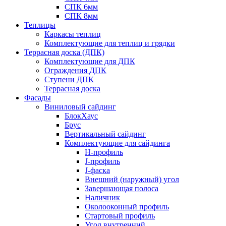
СПК 6мм
СПК 8мм
Теплицы
Каркасы теплиц
Комплектующие для теплиц и грядки
Террасная доска (ДПК)
Комплектующие для ДПК
Ограждения ДПК
Ступени ДПК
Террасная доска
Фасады
Виниловый сайдинг
БлокХаус
Брус
Вертикальный сайдинг
Комплектующие для сайдинга
H-профиль
J-профиль
J-фаска
Внешний (наружный) угол
Завершающая полоса
Наличник
Околооконный профиль
Стартовый профиль
Угол внутренний