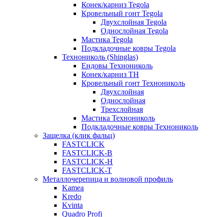
Конек/карниз Tegola
Кровельный гонт Tegola
Двухслойная Tegola
Однослойная Tegola
Мастика Tegola
Подкладочные ковры Tegola
Технониколь (Shinglas)
Ендовы Технониколь
Конек/карниз ТН
Кровельный гонт Технониколь
Двухслойная
Однослойная
Трехслойная
Мастика Технониколь
Подкладочные ковры Технониколь
Защелка (клик фальц)
FASTCLICK
FASTCLICK-B
FASTCLICK-H
FASTCLICK-T
Металлочерепица и волновой профиль
Kamea
Kredo
Kvinta
Quadro Profi