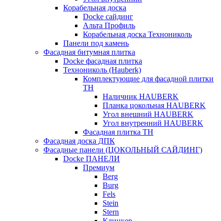
Корабельная доска
Docke сайдинг
Альта Профиль
Корабельная доска Технониколь
Панели под камень
Фасадная битумная плитка
Docke фасадная плитка
Технониколь (Hauberk)
Комплектующие для фасадной плитки
ТН
Наличник HAUBERK
Планка цокольная HAUBERK
Угол внешний HAUBERK
Угол внутренний HAUBERK
Фасадная плитка ТН
Фасадная доска ДПК
Фасадные панели (ЦОКОЛЬНЫЙ САЙДИНГ)
Docke ПАНЕЛИ
Премиум
Berg
Burg
Fels
Stein
Stern
Клинкер