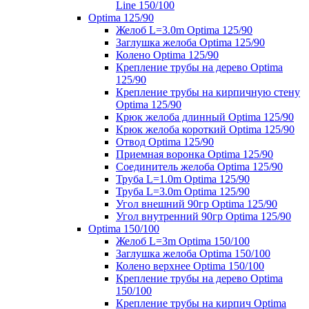
Line 150/100
Optima 125/90
Желоб L=3.0m Optima 125/90
Заглушка желоба Optima 125/90
Колено Optima 125/90
Крепление трубы на дерево Optima
125/90
Крепление трубы на кирпичную стену
Optima 125/90
Крюк желоба длинный Optima 125/90
Крюк желоба короткий Optima 125/90
Отвод Optima 125/90
Приемная воронка Optima 125/90
Соединитель желоба Optima 125/90
Труба L=1.0m Optima 125/90
Труба L=3.0m Optima 125/90
Угол внешний 90гр Optima 125/90
Угол внутренний 90гр Optima 125/90
Optima 150/100
Желоб L=3m Optima 150/100
Заглушка желоба Optima 150/100
Колено верхнее Optima 150/100
Крепление трубы на дерево Optima
150/100
Крепление трубы на кирпич Optima