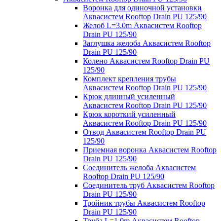
Воронка для одиночной установки
Аквасистем Rooftop Drain PU 125/90
Желоб L=3.0m Аквасистем Rooftop
Drain PU 125/90
Заглушка желоба Аквасистем Rooftop
Drain PU 125/90
Колено Аквасистем Rooftop Drain PU
125/90
Комплект крепления трубы
Аквасистем Rooftop Drain PU 125/90
Крюк длинный усиленный
Аквасистем Rooftop Drain PU 125/90
Крюк короткий усиленный
Аквасистем Rooftop Drain PU 125/90
Отвод Аквасистем Rooftop Drain PU
125/90
Приемная воронка Аквасистем Rooftop
Drain PU 125/90
Соединитель желоба Аквасистем
Rooftop Drain PU 125/90
Соединитель труб Аквасистем Rooftop
Drain PU 125/90
Тройник трубы Аквасистем Rooftop
Drain PU 125/90
Труба L=1.0m Аквасистем Rooftop