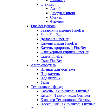
Стандарт
Алтай
Дюфур (Dufour)
Сланец
Флемиш
FineBer цоколь
Баварский кирпич FineBer
Блок FineBer
Доломит FineBer
Камень дикий FineBer
Камень природный FineBer
Клинкерный кирпич FineBer
Скала FineBer
Скол FineBer
Альта-профиль
Планки для монтажа
Под камень
Под кирпич
Углы
Технониколь фасад
Камень Технониколь Оптима
Кирпич Технониколь Оптима
Клинкер Технониколь Оптима
Песчанник Технониколь Оптима