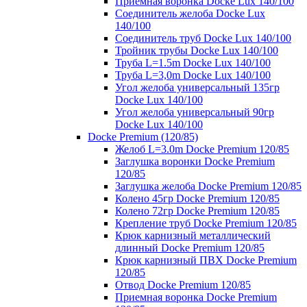
Приемная воронка Docke Lux 140/100
Соединитель желоба Docke Lux
140/100
Соединитель труб Docke Lux 140/100
Тройник трубы Docke Lux 140/100
Труба L=1.5m Docke Lux 140/100
Труба L=3,0m Docke Lux 140/100
Угол желоба универсальный 135гр
Docke Lux 140/100
Угол желоба универсальный 90гр
Docke Lux 140/100
Docke Premium (120/85)
Желоб L=3.0m Docke Premium 120/85
Заглушка воронки Docke Premium
120/85
Заглушка желоба Docke Premium 120/85
Колено 45гр Docke Premium 120/85
Колено 72гр Docke Premium 120/85
Крепление труб Docke Premium 120/85
Крюк карнизный металлический
длинный Docke Premium 120/85
Крюк карнизный ПВХ Docke Premium
120/85
Отвод Docke Premium 120/85
Приемная воронка Docke Premium