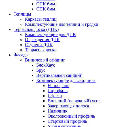
СПК 6мм
СПК 8мм
Теплицы
Каркасы теплиц
Комплектующие для теплиц и грядки
Террасная доска (ДПК)
Комплектующие для ДПК
Ограждения ДПК
Ступени ДПК
Террасная доска
Фасады
Виниловый сайдинг
БлокХаус
Брус
Вертикальный сайдинг
Комплектующие для сайдинга
H-профиль
J-профиль
J-фаска
Внешний (наружный) угол
Завершающая полоса
Наличник
Околооконный профиль
Стартовый профиль
Угол внутренний