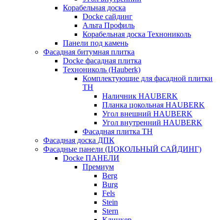
Корабельная доска
Docke сайдинг
Альта Профиль
Корабельная доска Технониколь
Панели под камень
Фасадная битумная плитка
Docke фасадная плитка
Технониколь (Hauberk)
Комплектующие для фасадной плитки
ТН
Наличник HAUBERK
Планка цокольная HAUBERK
Угол внешний HAUBERK
Угол внутренний HAUBERK
Фасадная плитка ТН
Фасадная доска ДПК
Фасадные панели (ЦОКОЛЬНЫЙ САЙДИНГ)
Docke ПАНЕЛИ
Премиум
Berg
Burg
Fels
Stein
Stern
Клинкер