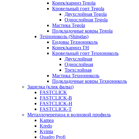
Конек/карниз Tegola
Кровельный гонт Tegola
Двухслойная Tegola
Однослойная Tegola
Мастика Tegola
Подкладочные ковры Tegola
Технониколь (Shinglas)
Ендовы Технониколь
Конек/карниз ТН
Кровельный гонт Технониколь
Двухслойная
Однослойная
Трехслойная
Мастика Технониколь
Подкладочные ковры Технониколь
Защелка (клик фальц)
FASTCLICK
FASTCLICK-B
FASTCLICK-H
FASTCLICK-T
Металлочерепица и волновой профиль
Kamea
Kredo
Kvinta
Quadro Profi