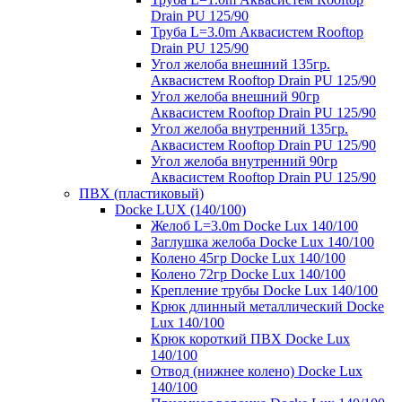
Drain PU 125/90
Труба L=3.0m Аквасистем Rooftop
Drain PU 125/90
Угол желоба внешний 135гр.
Аквасистем Rooftop Drain PU 125/90
Угол желоба внешний 90гр
Аквасистем Rooftop Drain PU 125/90
Угол желоба внутренний 135гр.
Аквасистем Rooftop Drain PU 125/90
Угол желоба внутренний 90гр
Аквасистем Rooftop Drain PU 125/90
ПВХ (пластиковый)
Docke LUX (140/100)
Желоб L=3.0m Docke Lux 140/100
Заглушка желоба Docke Lux 140/100
Колено 45гр Docke Lux 140/100
Колено 72гр Docke Lux 140/100
Крепление трубы Docke Lux 140/100
Крюк длинный металлический Docke
Lux 140/100
Крюк короткий ПВХ Docke Lux
140/100
Отвод (нижнее колено) Docke Lux
140/100