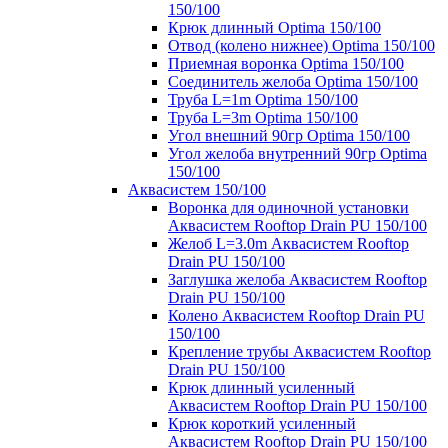
150/100
Крюк длинный Optima 150/100
Отвод (колено нижнее) Optima 150/100
Приемная воронка Optima 150/100
Соединитель желоба Optima 150/100
Труба L=1m Optima 150/100
Труба L=3m Optima 150/100
Угол внешний 90гр Optima 150/100
Угол желоба внутренний 90гр Optima
150/100
Аквасистем 150/100
Воронка для одиночной установки
Аквасистем Rooftop Drain PU 150/100
Желоб L=3.0m Аквасистем Rooftop
Drain PU 150/100
Заглушка желоба Аквасистем Rooftop
Drain PU 150/100
Колено Аквасистем Rooftop Drain PU
150/100
Крепление трубы Аквасистем Rooftop
Drain PU 150/100
Крюк длинный усиленный
Аквасистем Rooftop Drain PU 150/100
Крюк короткий усиленный
Аквасистем Rooftop Drain PU 150/100