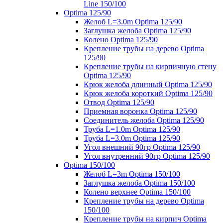
Line 150/100
Optima 125/90
Желоб L=3.0m Optima 125/90
Заглушка желоба Optima 125/90
Колено Optima 125/90
Крепление трубы на дерево Optima
125/90
Крепление трубы на кирпичную стену
Optima 125/90
Крюк желоба длинный Optima 125/90
Крюк желоба короткий Optima 125/90
Отвод Optima 125/90
Приемная воронка Optima 125/90
Соединитель желоба Optima 125/90
Труба L=1.0m Optima 125/90
Труба L=3.0m Optima 125/90
Угол внешний 90гр Optima 125/90
Угол внутренний 90гр Optima 125/90
Optima 150/100
Желоб L=3m Optima 150/100
Заглушка желоба Optima 150/100
Колено верхнее Optima 150/100
Крепление трубы на дерево Optima
150/100
Крепление трубы на кирпич Optima