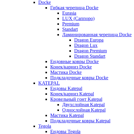
Docke
Гибкая черепица Docke
Eurasia
LUX (Саппоро)
Premium
Standart
Ламинированная черепица Docke
Dragon Europa
Dragon Lux
Dragon Premium
Dragon Standart
Ендовные ковры Docke
Конек/карниз Docke
Мастика Docke
Подкладочные ковры Docke
KATEPAL
Ендовы Katepal
Конек/карниз Katepal
Кровельный гонт Katepal
Двухслойная Katepal
Однослойная Katepal
Мастика Katepal
Подкладочные ковры Katepal
Tegola
Ендовы Tegola