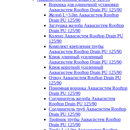
Воронка для одиночной установки
Аквасистем Rooftop Drain PU 125/90
Желоб L=3.0m Аквасистем Rooftop
Drain PU 125/90
Заглушка желоба Аквасистем Rooftop
Drain PU 125/90
Колено Аквасистем Rooftop Drain PU
125/90
Комплект крепления трубы
Аквасистем Rooftop Drain PU 125/90
Крюк длинный усиленный
Аквасистем Rooftop Drain PU 125/90
Крюк короткий усиленный
Аквасистем Rooftop Drain PU 125/90
Отвод Аквасистем Rooftop Drain PU
125/90
Приемная воронка Аквасистем Rooftop
Drain PU 125/90
Соединитель желоба Аквасистем
Rooftop Drain PU 125/90
Соединитель труб Аквасистем Rooftop
Drain PU 125/90
Тройник трубы Аквасистем Rooftop
Drain PU 125/90
Труба L=1.0m Аквасистем Rooftop