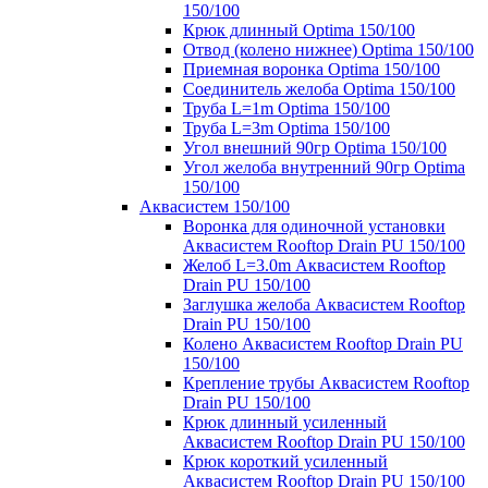
150/100
Крюк длинный Optima 150/100
Отвод (колено нижнее) Optima 150/100
Приемная воронка Optima 150/100
Соединитель желоба Optima 150/100
Труба L=1m Optima 150/100
Труба L=3m Optima 150/100
Угол внешний 90гр Optima 150/100
Угол желоба внутренний 90гр Optima
150/100
Аквасистем 150/100
Воронка для одиночной установки
Аквасистем Rooftop Drain PU 150/100
Желоб L=3.0m Аквасистем Rooftop
Drain PU 150/100
Заглушка желоба Аквасистем Rooftop
Drain PU 150/100
Колено Аквасистем Rooftop Drain PU
150/100
Крепление трубы Аквасистем Rooftop
Drain PU 150/100
Крюк длинный усиленный
Аквасистем Rooftop Drain PU 150/100
Крюк короткий усиленный
Аквасистем Rooftop Drain PU 150/100