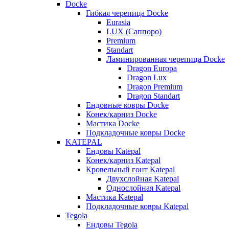
Docke
Гибкая черепица Docke
Eurasia
LUX (Саппоро)
Premium
Standart
Ламинированная черепица Docke
Dragon Europa
Dragon Lux
Dragon Premium
Dragon Standart
Ендовные ковры Docke
Конек/карниз Docke
Мастика Docke
Подкладочные ковры Docke
KATEPAL
Ендовы Katepal
Конек/карниз Katepal
Кровельный гонт Katepal
Двухслойная Katepal
Однослойная Katepal
Мастика Katepal
Подкладочные ковры Katepal
Tegola
Ендовы Tegola