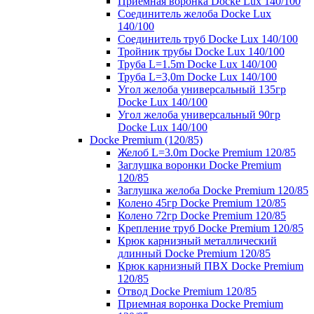
Приемная воронка Docke Lux 140/100
Соединитель желоба Docke Lux
140/100
Соединитель труб Docke Lux 140/100
Тройник трубы Docke Lux 140/100
Труба L=1.5m Docke Lux 140/100
Труба L=3,0m Docke Lux 140/100
Угол желоба универсальный 135гр
Docke Lux 140/100
Угол желоба универсальный 90гр
Docke Lux 140/100
Docke Premium (120/85)
Желоб L=3.0m Docke Premium 120/85
Заглушка воронки Docke Premium
120/85
Заглушка желоба Docke Premium 120/85
Колено 45гр Docke Premium 120/85
Колено 72гр Docke Premium 120/85
Крепление труб Docke Premium 120/85
Крюк карнизный металлический
длинный Docke Premium 120/85
Крюк карнизный ПВХ Docke Premium
120/85
Отвод Docke Premium 120/85
Приемная воронка Docke Premium