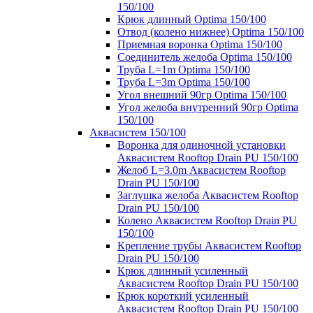
150/100
Крюк длинный Optima 150/100
Отвод (колено нижнее) Optima 150/100
Приемная воронка Optima 150/100
Соединитель желоба Optima 150/100
Труба L=1m Optima 150/100
Труба L=3m Optima 150/100
Угол внешний 90гр Optima 150/100
Угол желоба внутренний 90гр Optima
150/100
Аквасистем 150/100
Воронка для одиночной установки
Аквасистем Rooftop Drain PU 150/100
Желоб L=3.0m Аквасистем Rooftop
Drain PU 150/100
Заглушка желоба Аквасистем Rooftop
Drain PU 150/100
Колено Аквасистем Rooftop Drain PU
150/100
Крепление трубы Аквасистем Rooftop
Drain PU 150/100
Крюк длинный усиленный
Аквасистем Rooftop Drain PU 150/100
Крюк короткий усиленный
Аквасистем Rooftop Drain PU 150/100