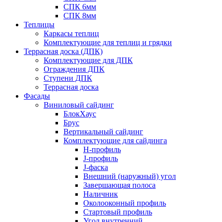
СПК 6мм
СПК 8мм
Теплицы
Каркасы теплиц
Комплектующие для теплиц и грядки
Террасная доска (ДПК)
Комплектующие для ДПК
Ограждения ДПК
Ступени ДПК
Террасная доска
Фасады
Виниловый сайдинг
БлокХаус
Брус
Вертикальный сайдинг
Комплектующие для сайдинга
H-профиль
J-профиль
J-фаска
Внешний (наружный) угол
Завершающая полоса
Наличник
Околооконный профиль
Стартовый профиль
Угол внутренний