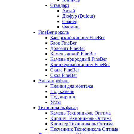
Стандарт
Алтай
Дюфур (Dufour)
Сланец
Флемиш
FineBer цоколь
Баварский кирпич FineBer
Блок FineBer
Доломит FineBer
Камень дикий FineBer
Камень природный FineBer
Клинкерный кирпич FineBer
Скала FineBer
Скол FineBer
Альта-профиль
Планки для монтажа
Под камень
Под кирпич
Углы
Технониколь фасад
Камень Технониколь Оптима
Кирпич Технониколь Оптима
Клинкер Технониколь Оптима
Песчанник Технониколь Оптима