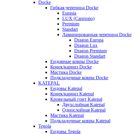
Docke
Гибкая черепица Docke
Eurasia
LUX (Саппоро)
Premium
Standart
Ламинированная черепица Docke
Dragon Europa
Dragon Lux
Dragon Premium
Dragon Standart
Ендовные ковры Docke
Конек/карниз Docke
Мастика Docke
Подкладочные ковры Docke
KATEPAL
Ендовы Katepal
Конек/карниз Katepal
Кровельный гонт Katepal
Двухслойная Katepal
Однослойная Katepal
Мастика Katepal
Подкладочные ковры Katepal
Tegola
Ендовы Tegola