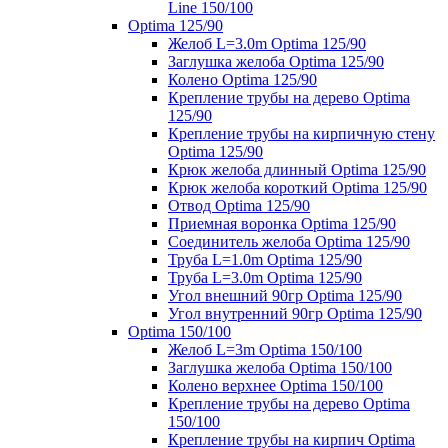
Line 150/100
Optima 125/90
Желоб L=3.0m Optima 125/90
Заглушка желоба Optima 125/90
Колено Optima 125/90
Крепление трубы на дерево Optima
125/90
Крепление трубы на кирпичную стену
Optima 125/90
Крюк желоба длинный Optima 125/90
Крюк желоба короткий Optima 125/90
Отвод Optima 125/90
Приемная воронка Optima 125/90
Соединитель желоба Optima 125/90
Труба L=1.0m Optima 125/90
Труба L=3.0m Optima 125/90
Угол внешний 90гр Optima 125/90
Угол внутренний 90гр Optima 125/90
Optima 150/100
Желоб L=3m Optima 150/100
Заглушка желоба Optima 150/100
Колено верхнее Optima 150/100
Крепление трубы на дерево Optima
150/100
Крепление трубы на кирпич Optima