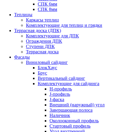
СПК 6мм
СПК 8мм
Теплицы
Каркасы теплиц
Комплектующие для теплиц и грядки
Террасная доска (ДПК)
Комплектующие для ДПК
Ограждения ДПК
Ступени ДПК
Террасная доска
Фасады
Виниловый сайдинг
БлокХаус
Брус
Вертикальный сайдинг
Комплектующие для сайдинга
H-профиль
J-профиль
J-фаска
Внешний (наружный) угол
Завершающая полоса
Наличник
Околооконный профиль
Стартовый профиль
Угол внутренний