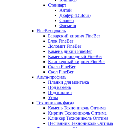
Стандарт
Алтай
Дюфур (Dufour)
Сланец
Флемиш
FineBer цоколь
Баварский кирпич FineBer
Блок FineBer
Доломит FineBer
Камень дикий FineBer
Камень природный FineBer
Клинкерный кирпич FineBer
Скала FineBer
Скол FineBer
Альта-профиль
Планки для монтажа
Под камень
Под кирпич
Углы
Технониколь фасад
Камень Технониколь Оптима
Кирпич Технониколь Оптима
Клинкер Технониколь Оптима
Песчанник Технониколь Оптима