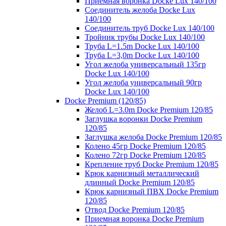
Приемная воронка Docke Lux 140/100
Соединитель желоба Docke Lux
140/100
Соединитель труб Docke Lux 140/100
Тройник трубы Docke Lux 140/100
Труба L=1.5m Docke Lux 140/100
Труба L=3,0m Docke Lux 140/100
Угол желоба универсальный 135гр
Docke Lux 140/100
Угол желоба универсальный 90гр
Docke Lux 140/100
Docke Premium (120/85)
Желоб L=3.0m Docke Premium 120/85
Заглушка воронки Docke Premium
120/85
Заглушка желоба Docke Premium 120/85
Колено 45гр Docke Premium 120/85
Колено 72гр Docke Premium 120/85
Крепление труб Docke Premium 120/85
Крюк карнизный металлический
длинный Docke Premium 120/85
Крюк карнизный ПВХ Docke Premium
120/85
Отвод Docke Premium 120/85
Приемная воронка Docke Premium