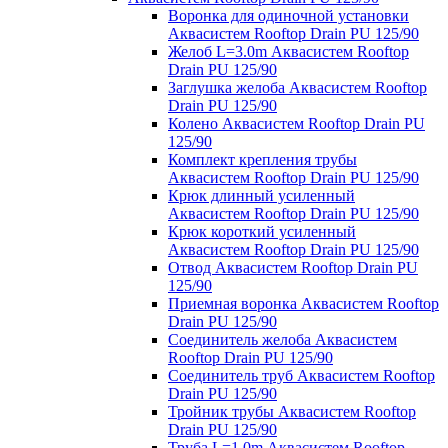
Воронка для одиночной установки
Аквасистем Rooftop Drain PU 125/90
Желоб L=3.0m Аквасистем Rooftop
Drain PU 125/90
Заглушка желоба Аквасистем Rooftop
Drain PU 125/90
Колено Аквасистем Rooftop Drain PU
125/90
Комплект крепления трубы
Аквасистем Rooftop Drain PU 125/90
Крюк длинный усиленный
Аквасистем Rooftop Drain PU 125/90
Крюк короткий усиленный
Аквасистем Rooftop Drain PU 125/90
Отвод Аквасистем Rooftop Drain PU
125/90
Приемная воронка Аквасистем Rooftop
Drain PU 125/90
Соединитель желоба Аквасистем
Rooftop Drain PU 125/90
Соединитель труб Аквасистем Rooftop
Drain PU 125/90
Тройник трубы Аквасистем Rooftop
Drain PU 125/90
Труба L=1.0m Аквасистем Rooftop