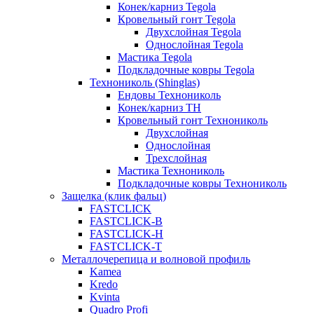
Конек/карниз Tegola
Кровельный гонт Tegola
Двухслойная Tegola
Однослойная Tegola
Мастика Tegola
Подкладочные ковры Tegola
Технониколь (Shinglas)
Ендовы Технониколь
Конек/карниз ТН
Кровельный гонт Технониколь
Двухслойная
Однослойная
Трехслойная
Мастика Технониколь
Подкладочные ковры Технониколь
Защелка (клик фальц)
FASTCLICK
FASTCLICK-B
FASTCLICK-H
FASTCLICK-T
Металлочерепица и волновой профиль
Kamea
Kredo
Kvinta
Quadro Profi