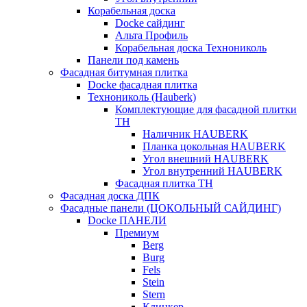
Корабельная доска
Docke сайдинг
Альта Профиль
Корабельная доска Технониколь
Панели под камень
Фасадная битумная плитка
Docke фасадная плитка
Технониколь (Hauberk)
Комплектующие для фасадной плитки
ТН
Наличник HAUBERK
Планка цокольная HAUBERK
Угол внешний HAUBERK
Угол внутренний HAUBERK
Фасадная плитка ТН
Фасадная доска ДПК
Фасадные панели (ЦОКОЛЬНЫЙ САЙДИНГ)
Docke ПАНЕЛИ
Премиум
Berg
Burg
Fels
Stein
Stern
Клинкер