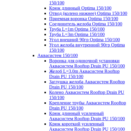
150/100
Крюк длинный Optima 150/100
Отвод (колено нижнее) Optima 150/100
Приемная воронка Optima 150/100
Соединитель желоба Optima 150/100
Труба L=1m Optima 150/100
Труба L=3m Optima 150/100
Угол внешний 90гр Optima 150/100
Угол желоба внутренний 90гр Optima
150/100
Аквасистем 150/100
Воронка для одиночной установки
Аквасистем Rooftop Drain PU 150/100
Желоб L=3.0m Аквасистем Rooftop
Drain PU 150/100
Заглушка желоба Аквасистем Rooftop
Drain PU 150/100
Колено Аквасистем Rooftop Drain PU
150/100
Крепление трубы Аквасистем Rooftop
Drain PU 150/100
Крюк длинный усиленный
Аквасистем Rooftop Drain PU 150/100
Крюк короткий усиленный
Аквасистем Rooftop Drain PU 150/100