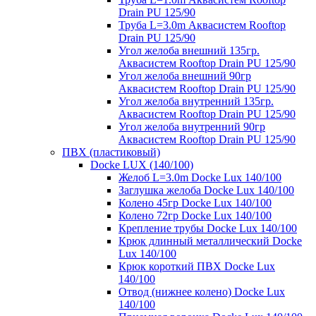
Drain PU 125/90
Труба L=3.0m Аквасистем Rooftop
Drain PU 125/90
Угол желоба внешний 135гр.
Аквасистем Rooftop Drain PU 125/90
Угол желоба внешний 90гр
Аквасистем Rooftop Drain PU 125/90
Угол желоба внутренний 135гр.
Аквасистем Rooftop Drain PU 125/90
Угол желоба внутренний 90гр
Аквасистем Rooftop Drain PU 125/90
ПВХ (пластиковый)
Docke LUX (140/100)
Желоб L=3.0m Docke Lux 140/100
Заглушка желоба Docke Lux 140/100
Колено 45гр Docke Lux 140/100
Колено 72гр Docke Lux 140/100
Крепление трубы Docke Lux 140/100
Крюк длинный металлический Docke
Lux 140/100
Крюк короткий ПВХ Docke Lux
140/100
Отвод (нижнее колено) Docke Lux
140/100