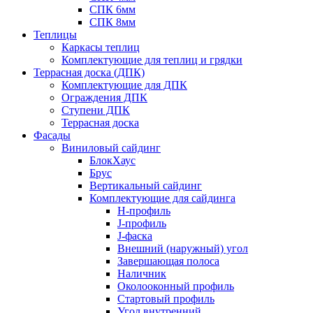
СПК 6мм
СПК 8мм
Теплицы
Каркасы теплиц
Комплектующие для теплиц и грядки
Террасная доска (ДПК)
Комплектующие для ДПК
Ограждения ДПК
Ступени ДПК
Террасная доска
Фасады
Виниловый сайдинг
БлокХаус
Брус
Вертикальный сайдинг
Комплектующие для сайдинга
H-профиль
J-профиль
J-фаска
Внешний (наружный) угол
Завершающая полоса
Наличник
Околооконный профиль
Стартовый профиль
Угол внутренний