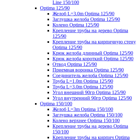
Line 150/100
Optima 125/90
Желоб L=3.0m Optima 125/90
Заглушка желоба Optima 125/90
Колено Optima 125/90
Крепление трубы на дерево Optima
125/90
Крепление трубы на кирпичную стену
Optima 125/90
Крюк желоба длинный Optima 125/90
Крюк желоба короткий Optima 125/90
Отвод Optima 125/90
Приемная воронка Optima 125/90
Соединитель желоба Optima 125/90
Труба L=1.0m Optima 125/90
Труба L=3.0m Optima 125/90
Угол внешний 90гр Optima 125/90
Угол внутренний 90гр Optima 125/90
Optima 150/100
Желоб L=3m Optima 150/100
Заглушка желоба Optima 150/100
Колено верхнее Optima 150/100
Крепление трубы на дерево Optima
150/100
Крепление трубы на кирпич Optima