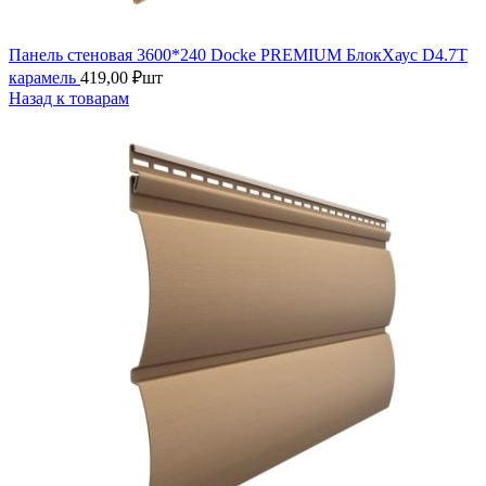
Панель стеновая 3600*240 Docke PREMIUM БлокХаус D4.7T
карамель
419,00
₽
шт
Назад к товарам