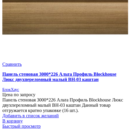
Сравнить
Панель стеновая 3000*226 Альта Профиль Blockhouse
Люкс двухпереломный малый ВН-03 каштан
БлокХаус
Цена по запросу
Панель стеновая 3000*226 Альта Профиль Blockhouse Люкс
двухпереломный малый ВН-03 каштан Данный товар
отгружается кратно упаковке (16 шт.).
Добавить в список желаний
В корзину
Быстрый просмотр