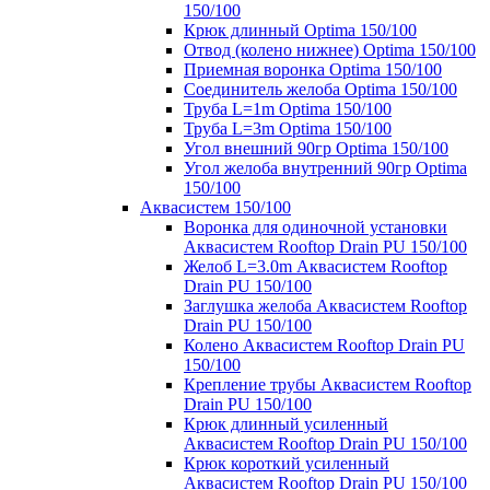
150/100
Крюк длинный Optima 150/100
Отвод (колено нижнее) Optima 150/100
Приемная воронка Optima 150/100
Соединитель желоба Optima 150/100
Труба L=1m Optima 150/100
Труба L=3m Optima 150/100
Угол внешний 90гр Optima 150/100
Угол желоба внутренний 90гр Optima
150/100
Аквасистем 150/100
Воронка для одиночной установки
Аквасистем Rooftop Drain PU 150/100
Желоб L=3.0m Аквасистем Rooftop
Drain PU 150/100
Заглушка желоба Аквасистем Rooftop
Drain PU 150/100
Колено Аквасистем Rooftop Drain PU
150/100
Крепление трубы Аквасистем Rooftop
Drain PU 150/100
Крюк длинный усиленный
Аквасистем Rooftop Drain PU 150/100
Крюк короткий усиленный
Аквасистем Rooftop Drain PU 150/100