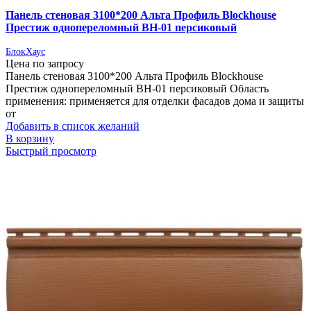
Панель стеновая 3100*200 Альта Профиль Blockhouse
Престиж однопереломный BH-01 персиковый
БлокХаус
Цена по запросу
Панель стеновая 3100*200 Альта Профиль Blockhouse
Престиж однопереломный BH-01 персиковый Область
применения: применяется для отделки фасадов дома и защиты
от
Добавить в список желаний
В корзину
Быстрый просмотр