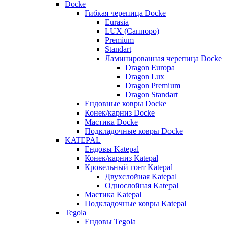
Docke
Гибкая черепица Docke
Eurasia
LUX (Саппоро)
Premium
Standart
Ламинированная черепица Docke
Dragon Europa
Dragon Lux
Dragon Premium
Dragon Standart
Ендовные ковры Docke
Конек/карниз Docke
Мастика Docke
Подкладочные ковры Docke
KATEPAL
Ендовы Katepal
Конек/карниз Katepal
Кровельный гонт Katepal
Двухслойная Katepal
Однослойная Katepal
Мастика Katepal
Подкладочные ковры Katepal
Tegola
Ендовы Tegola