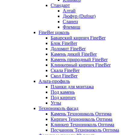
Стандарт
Алтай
Дюфур (Dufour)
Сланец
Флемиш
FineBer цоколь
Баварский кирпич FineBer
Блок FineBer
Доломит FineBer
Камень дикий FineBer
Камень природный FineBer
Клинкерный кирпич FineBer
Скала FineBer
Скол FineBer
Альта-профиль
Планки для монтажа
Под камень
Под кирпич
Углы
Технониколь фасад
Камень Технониколь Оптима
Кирпич Технониколь Оптима
Клинкер Технониколь Оптима
Песчанник Технониколь Оптима