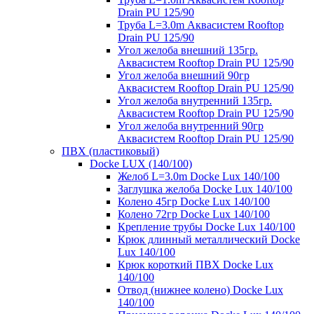
Drain PU 125/90
Труба L=3.0m Аквасистем Rooftop
Drain PU 125/90
Угол желоба внешний 135гр.
Аквасистем Rooftop Drain PU 125/90
Угол желоба внешний 90гр
Аквасистем Rooftop Drain PU 125/90
Угол желоба внутренний 135гр.
Аквасистем Rooftop Drain PU 125/90
Угол желоба внутренний 90гр
Аквасистем Rooftop Drain PU 125/90
ПВХ (пластиковый)
Docke LUX (140/100)
Желоб L=3.0m Docke Lux 140/100
Заглушка желоба Docke Lux 140/100
Колено 45гр Docke Lux 140/100
Колено 72гр Docke Lux 140/100
Крепление трубы Docke Lux 140/100
Крюк длинный металлический Docke
Lux 140/100
Крюк короткий ПВХ Docke Lux
140/100
Отвод (нижнее колено) Docke Lux
140/100