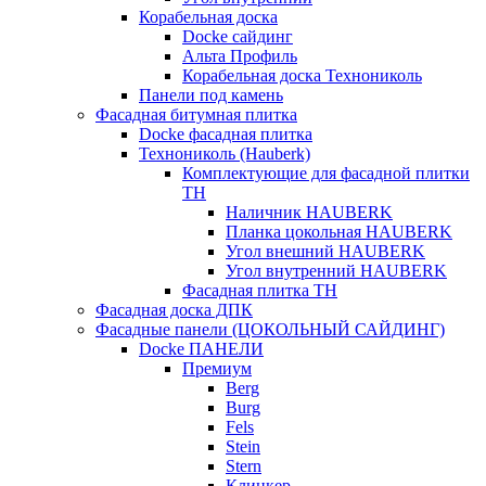
Корабельная доска
Docke сайдинг
Альта Профиль
Корабельная доска Технониколь
Панели под камень
Фасадная битумная плитка
Docke фасадная плитка
Технониколь (Hauberk)
Комплектующие для фасадной плитки
ТН
Наличник HAUBERK
Планка цокольная HAUBERK
Угол внешний HAUBERK
Угол внутренний HAUBERK
Фасадная плитка ТН
Фасадная доска ДПК
Фасадные панели (ЦОКОЛЬНЫЙ САЙДИНГ)
Docke ПАНЕЛИ
Премиум
Berg
Burg
Fels
Stein
Stern
Клинкер