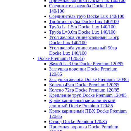
Приемная воронка Docke Lux 140/100
Соединитель желоба Docke Lux
140/100
Соединитель труб Docke Lux 140/100
Тройник трубы Docke Lux 140/100
Труба L=1.5m Docke Lux 140/100
Труба L=3,0m Docke Lux 140/100
Угол желоба универсальный 135гр
Docke Lux 140/100
Угол желоба универсальный 90гр
Docke Lux 140/100
Docke Premium (120/85)
Желоб L=3.0m Docke Premium 120/85
Заглушка воронки Docke Premium
120/85
Заглушка желоба Docke Premium 120/85
Колено 45гр Docke Premium 120/85
Колено 72гр Docke Premium 120/85
Крепление труб Docke Premium 120/85
Крюк карнизный металлический
длинный Docke Premium 120/85
Крюк карнизный ПВХ Docke Premium
120/85
Отвод Docke Premium 120/85
Приемная воронка Docke Premium