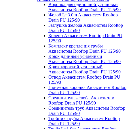
Воронка для одиночной установки
Аквасистем Rooftop Drain PU 125/90
Желоб L=3.0m Аквасистем Rooftop
Drain PU 125/90
Заглушка желоба Аквасистем Rooftop
Drain PU 125/90
Колено Аквасистем Rooftop Drain PU
125/90
Комплект крепления трубы
Аквасистем Rooftop Drain PU 125/90
Крюк длинный усиленный
Аквасистем Rooftop Drain PU 125/90
Крюк короткий усиленный
Аквасистем Rooftop Drain PU 125/90
Отвод Аквасистем Rooftop Drain PU
125/90
Приемная воронка Аквасистем Rooftop
Drain PU 125/90
Соединитель желоба Аквасистем
Rooftop Drain PU 125/90
Соединитель труб Аквасистем Rooftop
Drain PU 125/90
Тройник трубы Аквасистем Rooftop
Drain PU 125/90
Труба L=1.0m Аквасистем Rooftop