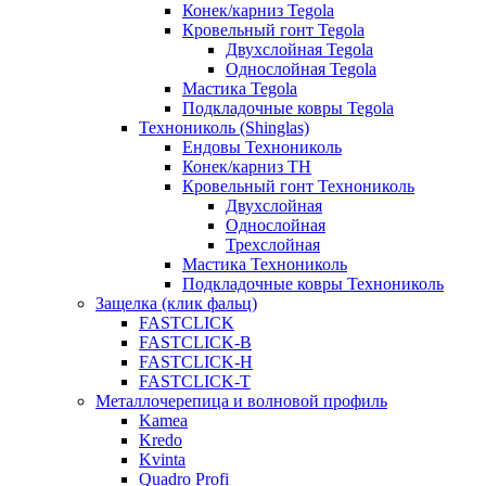
Конек/карниз Tegola
Кровельный гонт Tegola
Двухслойная Tegola
Однослойная Tegola
Мастика Tegola
Подкладочные ковры Tegola
Технониколь (Shinglas)
Ендовы Технониколь
Конек/карниз ТН
Кровельный гонт Технониколь
Двухслойная
Однослойная
Трехслойная
Мастика Технониколь
Подкладочные ковры Технониколь
Защелка (клик фальц)
FASTCLICK
FASTCLICK-B
FASTCLICK-H
FASTCLICK-T
Металлочерепица и волновой профиль
Kamea
Kredo
Kvinta
Quadro Profi